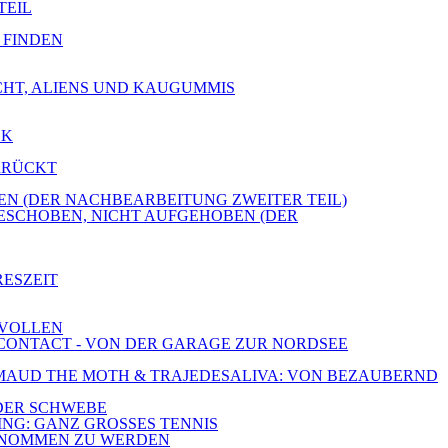
TEIL
E FINDEN
ICHT, ALIENS UND KAUGUMMIS
CK
ERRÜCKT
OBEN (DER NACHBEARBEITUNG ZWEITER TEIL)
GESCHOBEN, NICHT AUFGEHOBEN (DER
RESZEIT
 VOLLEN
E CONTACT - VON DER GARAGE ZUR NORDSEE
E, MAUD THE MOTH & TRAJEDESALIVA: VON BEZAUBERND
 DER SCHWEBE
ING: GANZ GROSSES TENNIS
RGENOMMEN ZU WERDEN