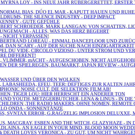
, MYRNA LOY - INS NEUE JAHR RÜBERGERETTET, ERSTER 
XE, NORMAL BIAS, DÚO EL MAR - KAPUTT HAUEN UND RUH
OLDRUMS, THE SILENCE INDUSTRY - DEEP IMPACT
 KENNEY - GUTE GEFÜHLE
 ROBERT SCHROEDER, MARK LANEGAN: VON SCHATTEN, L
, UNGEMACH - ALLES, WAS DAS HERZ BEGEHRT
 - NICHT VERPASSEN!
MT, BERTRAND LOREAU - EINMAL DANCEFLOOR UND ZURÜ
M, DAN SCARY - AUF DER SUCHE NACH EINZIGARTIGKEIT
'APPEL DU VIDE, CIRCOLO VIZIOSO - UNTER STROM UND V
ARE DIFFERENT!
PAIN, VLIMMER, mACHT - AUFGESCHOBEN, NICHT AUFGEH
ZEN DER SPIELREGEN, BAUMARKT, JAPAN REVIEW - AUF
ER WASSER UND ÜBER DEN WOLKEN
S, LABASHEEDA, EFEU, TEER: DEFTIGES ZUR KALTEN JAH
PHONIC NOISE CULT, DIE SELEKTION: FILM AB!
CHEN, TIGER LOU: HIER HERRSCHT EIN ANDERER TON
OUND YOUTH, METZGERBUTCHER, LENA & LINUS - IN DIE
NE CHILDREN ,THE RADIO MAKERS, OHNE NOMEN, REMOT
ARLO ONDA - SONNENTÄNZE
LASS, SVNTAX ERROR, G.RAG/ZELIG IMPLOSION DELUXX
IUS, MACGRAY, ESBEN AND THE WITCH, GLAZYHAZE - IN
 MADLAINA, AN EAGLE IN YOUR MIND, BLOOD MOON WEDD
ER & DEATH LOVES VERONICA - ZU GUT, UM NICHT WAH