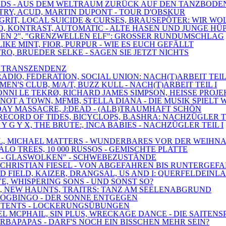
BIRDS - AUS DEM WELTRAUM ZURÜCK AUF DEN TANZBODE
ETRY, ACUD, MARTIN DUPONT - TOUR D'OBSKUR
 GRIT, LOCAL SUICIDE & CURSES, BRAUSEPÖTER: WIR WO
EO, KONTRAST, AUTOMATIC - ALTE HASEN UND JUNGE HÜ
UNGEN 2", "GRENZWELLEN ELF": GROSSER RUNDUMSCHLAG
IKE MINT, FIOR, PURPUR - WIE ES EUCH GEFÄLLT
TRO, BRUEDER SELKE - SAGEN SIE JETZT NICHTS
IS TRANSZENDENZ
RADIO, FEDERATION, SOCIAL UNION: NACH(T)ARBEIT TEIL 
EN'S CLUB, M/A/T, BUZZ KULL - NACH(T)ARBEIT TEIL I
, RONNI LE TEKRØ, RICHARD JAMES SIMPSON, HEISSE PRO
NOT A TOWN, MFMB, STELLA DIANA - DIE MUSIK SPIELT 
HDAY MASSACRE, J:DEAD - (ALB)TRAUMHAFT SCHÖN
RECORD OF TIDES, BICYCLOPS, B.ASHRA: NACHZÜGLER TE
 Y G Y X, THE BRUTE:, INCA BABIES - NACHZÜGLER TEIL I
DEAL, MICHAEL MATTERS - WUNDERBARES VOR DER WEIHN
ALO TREES, 10 000 RUSSOS - GEMISCHTE PLATTE
 1 - GLASWOLKEN" - SCHWEBEZUSTÄNDE
, CHRISTIAN FIESEL - VON ABGEFAHREN BIS RUNTERGEF
D FIELD, KAIZER, DRANGSAL, US AND I: QUERFELDEINL
VE, WHISPERING SONS - UND SONST SO?
S, NEW HAUNTS, TRAITRS: TANZ AM SEELENABGRUND
SDOGBINGO - DER SONNE ENTGEGEN
AY, TENTS - LOCKERUNGSÜBUNGEN
EL MCPHAIL, SIN PLUS, WRECKAGE DANCE - DIE SAITENS
BARBAPAPAS - DARF'S NOCH EIN BISSCHEN MEHR SEIN?