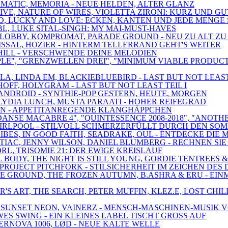
TOMATIC, MEMORIA - NEUE HELDEN, ALTER GLANZ
IVE, NATURE OF WIRES, VIOLETTA ZIRONI: KURZ UND GU
ED, LUCKY AND LOVE: ECKEN, KANTEN UND JEDE MENGE
BL, LUKE SITAL-SINGH: MY MAI-MUST-HAVES
, LOBBY, KOMPROMAT, PARADE GROUND - NEU ZU ALT ZU
ISSAL, HOZIER - HINTERM TELLERRAND GEHT'S WEITER
ANTHILL - VERSCHWENDE DEINE MELODIEN
CIPLE", "GRENZWELLEN DREI", "MINIMUM VIABLE PRODU
A, LINDA EM, BLACKIEBLUEBIRD - LAST BUT NOT LEAST 
OFF, HOLYGRAM - LAST BUT NOT LEAST TEIL I
 SCANDROID - SYNTHIE-POP GESTERN, HEUTE, MORGEN
, LYDIA LUNCH, MUSTA PARAATI - HOHER REIFEGRAD
RAUN - APPETITANREGENDE KLANGHÄPPCHEN
DANSE MACABRE 4", "QUINTESSENCE 2008-2018", "ANOTH
, SWIRLPOOL - STILVOLL SCHMERZERFÜLLT DURCH DEN SO
ES, IN GOOD FAITH, SEADRAKE, OUL - ENTDECKE DIE 
NTIAC, JENNY WILSON, DANIEL BLUMBERG - RECHNEN S
RL, TRISOMIE 21: DER EWIGE KREISLAUF
AL BODY, THE NIGHT IS STILL YOUNG, GORDIE TENTREE
PROJECT PITCHFORK - STILSICHERHEIT IM ZEICHEN DES
E GROUND, THE FROZEN AUTUMN, B.ASHRA & ERU - EIN
NER'S ART, THE SEARCH, PETER MUFFIN, KLEZ.E, LOST
, SUNSET NEON, VAINERZ - MENSCH-MASCHINEN-MUSIK V
ES SWING - EIN KLEINES LABEL TISCHT GROSS AUF
PERNOVA 1006, LØD - NEUE KALTE WELLE