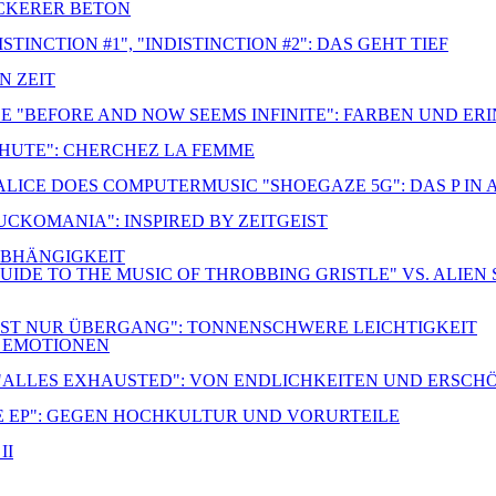
OCKERER BETON
TINCTION #1", "INDISTINCTION #2": DAS GEHT TIEF
N ZEIT
E "BEFORE AND NOW SEEMS INFINITE": FARBEN UND E
CHUTE": CHERCHEZ LA FEMME
 ALICE DOES COMPUTERMUSIC "SHOEGAZE 5G": DAS P IN
FUCKOMANIA": INSPIRED BY ZEITGEIST
NABHÄNGIGKEIT
UIDE TO THE MUSIC OF THROBBING GRISTLE" VS. ALIEN 
S IST NUR ÜBERGANG": TONNENSCHWERE LEICHTIGKEIT
R EMOTIONEN
 "ALLES EXHAUSTED": VON ENDLICHKEITEN UND ERSC
E EP": GEGEN HOCHKULTUR UND VORURTEILE
II