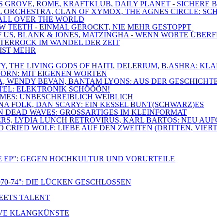
SS GROVE, ROME, KRAFTKLUB, DAILY PLANET - SICHERE
ROYAL ORCHESTRA, CLAN OF XYMOX, THE AGNES CIRCLE:
O ALL OVER THE WORLD
OW TEETH - EINMAL GEROCKT, NIE MEHR GESTOPPT
 OF US, BLANK & JONES, MATZINGHA - WENN WORTE ÜBE
DÜSTERROCK IM WANDEL DER ZEIT
 IST MEHR
IETY, THE LIVING GODS OF HAITI, DELERIUM, B.ASHRA:
HORN: MIT EIGENEN WORTEN
NA, WENDY BEVAN, BANTAM LYONS: AUS DER GESCHICHT
I'EL: ELEKTRONIK SCHÖÖÖN!
LAMES: UNBESCHREIBLICH WEIBLICH
GNA FOLK, DAN SCARY: EIN KESSEL BUNT(SCHWARZ)ES
ON DEAD WAVES: GROSSARTIGES IM KLEINFORMAT
ERS, LYDIA LUNCH RETROVIRUS, KARL BARTOS: NEU AU
CRIED WOLF: LIEBE AUF DEN ZWEITEN (DRITTEN, VIERT
E EP": GEGEN HOCHKULTUR UND VORURTEILE
70-74": DIE LÜCKEN GESCHLOSSEN
MEETS TALENT
TIVE KLANGKÜNSTE