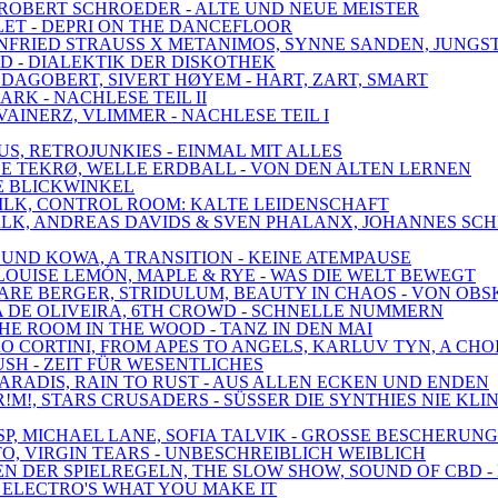
, ROBERT SCHROEDER - ALTE UND NEUE MEISTER
LLET - DEPRI ON THE DANCEFLOOR
WINFRIED STRAUSS X METANIMOS, SYNNE SANDEN, JUNGS
LD - DIALEKTIK DER DISKOTHEK
 DAGOBERT, SIVERT HØYEM - HART, ZART, SMART
ARK - NACHLESE TEIL II
VAINERZ, VLIMMER - NACHLESE TEIL I
US, RETROJUNKIES - EINMAL MIT ALLES
 LE TEKRØ, WELLE ERDBALL - VON DEN ALTEN LERNEN
EUE BLICKWINKEL
 DILK, CONTROL ROOM: KALTE LEIDENSCHAFT
EDWALK, ANDREAS DAVIDS & SVEN PHALANX, JOHANNES S
 UND KOWA, A TRANSITION - KEINE ATEMPAUSE
E, LOUISE LEMÓN, MAPLE & RYE - WAS DIE WELT BEWEGT
 MARE BERGER, STRIDULUM, BEAUTY IN CHAOS - VON OB
RIA DE OLIVEIRA, 6TH CROWD - SCHNELLE NUMMERN
THE ROOM IN THE WOOD - TANZ IN DEN MAI
DRO CORTINI, FROM APES TO ANGELS, KARLUV TYN, A CH
RUSH - ZEIT FÜR WESENTLICHES
 PARADIS, RAIN TO RUST - AUS ALLEN ECKEN UND ENDEN
!M!, STARS CRUSADERS - SÜSSER DIE SYNTHIES NIE KLI
SP, MICHAEL LANE, SOFIA TALVIK - GROSSE BESCHERUNG
O, VIRGIN TEARS - UNBESCHREIBLICH WEIBLICH
ZEN DER SPIELREGELN, THE SLOW SHOW, SOUND OF CBD 
 - ELECTRO'S WHAT YOU MAKE IT