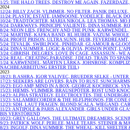
1/25: THE HALO TREES, DESTROY ME AGAIN, FAZERDAZE
2024
12/24: BILLY ZACH, VLIMMER, NO FILTER, PANIK DELU
11/24: PLASTIC ESTATE, IAMNOONE, YODELICE, BLACK D
10/24: TRADTÖCHTER, MARIA NIKOLA, LEA THOMAS, MO
9/24: DARKWAYS, PRINICIPE VALIENTE, DINA SUMMER,
8/24: NEON LIES, FRENCHY AND THE PUNK, KARWENDEL
7/24: MARTINÉ, KAFKA BAND, RL HUBER, VAZUM, WHOLE
6/24: PROFIT PRISON, ULTRA SUNN, HUIR, FEVERDREA
5/24: TEVALIK, SWIRLPOOL, PINHDAR, GLAMOUR & GLOO
4/24: DINA SUMMER, LOGIC & OLIVIA, POISON POINT, L
3/24: GIBRISH, DELGRES, LOVE IN CAGE, ASSASSUN - WE 
2/24: REAL, CREATING.PARADISE, J DEAD, TRAIN TO S
1/24: KARWENDEL, MÅRTEN LÄRKA, JOHNROSE, KOMPLI
NACHBEARBEITUNG ERSTER TEIL)
2023
18/23: B.ASHRA, IGOR YALIVEC, BRUEDER SELKE - UNT
17/23: SEEKERS ARE LOVERS, RAIN TO RUST, SUNCHARM
16/23: EGO AMP, MIND IN A BOX, GEORGE KOCHBECK, SYM
15/23: HIEMIS, VLIMMER, BRAUSEPÖTER, ROST UND KNO
14/23: ALPHA STRATEGY, ELECTROLYTES, THE UNDERGR
13/23: SALAMIRECORDER & THE HI-FI-PHONOS, FIR CO
12/23: SDH, LAUT FRAGEN, BLOND,SCALA, WIEGAND, C
11/23: ANTIPOLE & PARIS ALEXANDER, GIRLS UNDER G
BIS VERSTÖREND
10/23: GREY GALLOWS, THE ULTIMATE DREAMERS, SCEN
9/23: PATRICK WOLF, PERLEE, MALE TEARS, STEINER &
8/23: INGOLF, DINA SUMMER, THE WHEAL, KILL SHELT