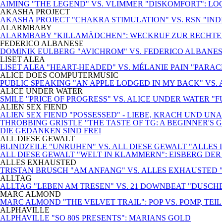
AIMING "THE LEGEND" VS. VLIMMER "DISKOMFORT": L
AKASHA PROJECT
AKASHA PROJECT "CHAKRA STIMULATION" VS. RSN "INDIS
ALARMBABY
ALARMBABY "KILLAMÄDCHEN": WECKRUF ZUR RECHTE
FEDERICO ALBANESE
DOMINIK EULBERG "AVICHROM" VS. FEDERICO ALBANES
LISET ALEA
LISET ALEA "HEART-HEADED" VS. MÉLANIE PAIN "PARA
ALICE DOES COMPUTERMUSIC
PUBLIC SPEAKING "AN APPLE LODGED IN MY BACK" VS.
ALICE UNDER WATER
SMILE "PRICE OF PROGRESS" VS. ALICE UNDER WATER "
ALIEN SEX FIEND
ALIEN SEX FIEND "POSSESSED" - LIEBE, KRACH UND U
THROBBING GRISTLE "THE TASTE OF TG: A BEGINNER'S G
DIE GEDANKEN SIND FREI
ALL DIESE GEWALT
BLINDZEILE "UNRUHEN" VS. ALL DIESE GEWALT "ALLE
ALL DIESE GEWALT "WELT IN KLAMMERN": EISBERG DE
ALLES EXHAUSTED
TRISTAN BRUSCH "AM ANFANG" VS. ALLES EXHAUSTED
ALLTAG
ALLTAG "LEBEN AM TRESEN" VS. 21 DOWNBEAT "DUSCH
MARC ALMOND
MARC ALMOND "THE VELVET TRAIL": POP VS. POMP, TEIL 
ALPHAVILLE
ALPHAVILLE "SO 80S PRESENTS": MARIANS GOLD