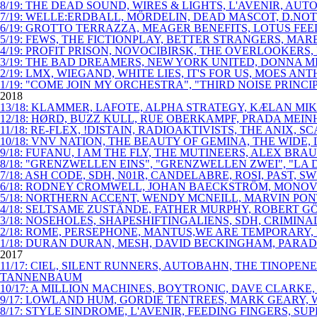
8/19: THE DEAD SOUND, WIRES & LIGHTS, L'AVENIR, AU
7/19: WELLE:ERDBALL, MÖRDELIN, DEAD MASCOT, D.NOT
6/19: GROTTO TERRAZZA, MEAGER BENEFITS, LOTUS FE
5/19: FEWS, THE FICTIONPLAY, BETTER STRANGERS, MAR
4/19: PROFIT PRISON, NOVOCIBIRSK, THE OVERLOOKERS
3/19: THE BAD DREAMERS, NEW YORK UNITED, DONNA M
2/19: LMX, WIEGAND, WHITE LIES, IT'S FOR US, MOES 
1/19: "COME JOIN MY ORCHESTRA", "THIRD NOISE PRIN
2018
13/18: KLAMMER, LAFOTE, ALPHA STRATEGY, KÆLAN MIKL
12/18: HØRD, BUZZ KULL, RUE OBERKAMPF, PRADA MEINH
11/18: RE-FLEX, !DISTAIN, RADIOAKTIVISTS, THE ANIX,
10/18: VNV NATION, THE BEAUTY OF GEMINA, THE WIDE
9/18: FUFANU, I AM THE FLY, THE MUTINEERS, ALEX B
8/18: "GRENZWELLEN EINS", "GRENZWELLEN ZWEI", "LA 
7/18: ASH CODE, SDH, N01R, CANDELABRE, ROSI, PAST
6/18: RODNEY CROMWELL, JOHAN BAECKSTRÖM, MONOVIB
5/18: NORTHERN ACCENT, WENDY MCNEILL, MARVIN PO
4/18: SELTSAME ZUSTÄNDE, FATHER MURPHY, ROBERT GÖ
3/18: NOSEHOLES, SHAPESHIFTINGALIENS, SDH, CRIMIN
2/18: ROME, PERSEPHONE, MANTUS,WE ARE TEMPORARY, 
1/18: DURAN DURAN, MESH, DAVID BECKINGHAM, PARAD
2017
11/17: CIEL, SILENT RUNNERS, AUTOBAHN, THE TINOPE
TANNENBAUM
10/17: A MILLION MACHINES, BOYTRONIC, DAVE CLARKE
9/17: LOWLAND HUM, GORDIE TENTREES, MARK GEARY, W
8/17: STYLE SINDROME, L'AVENIR, FEEDING FINGERS, SU