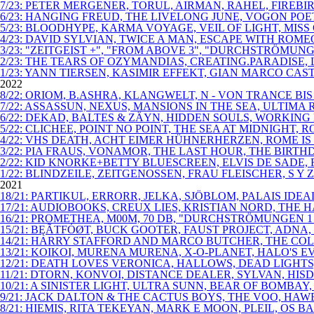
7/23: PETER MERGENER, TORUL, AIRMAN, RAHEL, FIRE
6/23: HANGING FREUD, THE LIVELONG JUNE, VOGON PO
5/23: BLOODHYPE, KARMA VOYAGE, VEIL OF LIGHT, MISS
4/23: DAVID SYLVIAN, TWICE A MAN, ESCAPE WITH ROM
3/23: "ZEITGEIST +", "FROM ABOVE 3", "DURCHSTRÖM
2/23: THE TEARS OF OZYMANDIAS, CREATING.PARADISE, L
1/23: YANN TIERSEN, KASIMIR EFFEKT, GIAN MARCO CAS
2022
8/22: ORIOM, B.ASHRA, KLANGWELT, N - VON TRANCE B
7/22: ASSASSUN, NEXUS, MANSIONS IN THE SEA, ULTIMA 
6/22: DEKAD, BALTES & ZÄYN, HIDDEN SOULS, WORKING M
5/22: CLICHEE, POINT NO POINT, THE SEA AT MIDNIGHT
4/22: VHS DEATH, ACHT EIMER HÜHNERHERZEN, ROME IS 
3/22: PIA FRAUS, VONAMOR, THE LAST HOUR, THE BIRT
2/22: KID KNORKE+BETTY BLUESCREEN, ELVIS DE SADE, 
1/22: BLINDZEILE, ZEITGENOSSEN, FRAU FLEISCHER, S Y Z
2021
18/21: PARTIKUL, ERRORR, JELKA, SJÖBLOM, PALAIS I
17/21: AUDIOBOOKS, CREUX LIES, KRISTIAN NORD, THE H
16/21: PROMETHEA, M00M, 70 DB, "DURCHSTRÖMUNGEN
15/21: BĘÃTFÓØT, BUCK GOOTER, FAUST PROJECT, ADNA
14/21: HARRY STAFFORD AND MARCO BUTCHER, THE COL
13/21: KOIKOI, MURENA MURENA, X-O-PLANET, HALO'S E
12/21: DEATH LOVES VERONICA, HALLOWS, DEAD LIGHT
11/21: DTORN, KONVOI, DISTANCE DEALER, SYLVAN, HI
10/21: A SINISTER LIGHT, ULTRA SUNN, BEAR OF BOMB
9/21: JACK DALTON & THE CACTUS BOYS, THE VOO, HAW
8/21: HIEMIS, RITA TEKEYAN, MARK E MOON, PLEIL, OS 