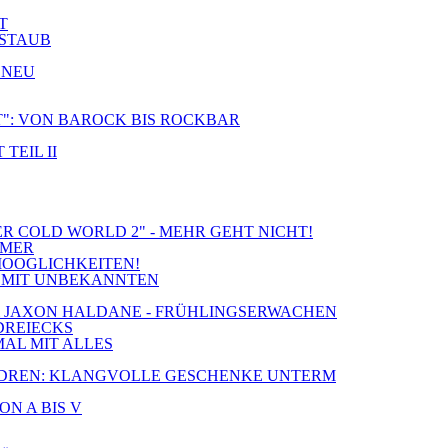
T
 STAUB
 NEU
CT": VON BAROCK BIS ROCKBAR
TEIL II
ER COLD WORLD 2" - MEHR GEHT NICHT!
MMER
MOOGLICHKEITEN!
IE MIT UNBEKANNTEN
S & JAXON HALDANE - FRÜHLINGSERWACHEN
 DREIECKS
MAL MIT ALLES
 CHILDREN: KLANGVOLLE GESCHENKE UNTERM
ON A BIS V