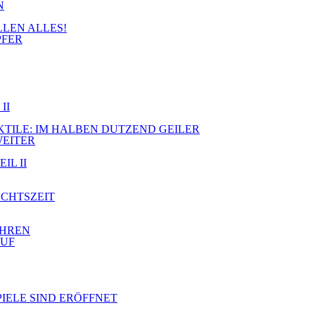
N
LLEN ALLES!
PFER
II
JEKTILE: IM HALBEN DUTZEND GEILER
WEITER
IL II
ACHTSZEIT
AHREN
AUF
PIELE SIND ERÖFFNET