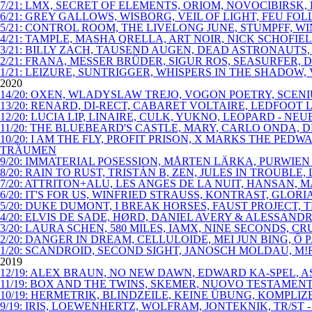
7/21: LMX, SECRET OF ELEMENTS, ORIOM, NOVOCIBIRSK
6/21: GREY GALLOWS, WISBORG, VEIL OF LIGHT, FEU FO
5/21: CONTROL ROOM, THE LIVELONG JUNE, STUMPFF, 
4/21: TAMPLE, MASHA QRELLA, ART NOIR, NICK SCHOFIE
3/21: BILLY ZACH, TAUSEND AUGEN, DEAD ASTRONAUTS,
2/21: FRANA, MESSER BRÜDER, SIGUR ROS, SEASURFER, D
1/21: LEIZURE, SUNTRIGGER, WHISPERS IN THE SHADOW, 
2020
14/20: OXEN, WLADYSLAW TREJO, VOGON POETRY, SCENI
13/20: RENARD, DI-RECT, CABARET VOLTAIRE, LEDFOOT
12/20: LUCIA LIP, LINAIRE, CULK, YUKNO, LEOPARD - N
11/20: THE BLUEBEARD'S CASTLE, MARY, CARLO ONDA,
10/20: I AM THE FLY, PROFIT PRISON, X MARKS THE P
TRÄUMEN
9/20: IMMATERIAL POSESSION, MÅRTEN LÄRKA, PURWIEN
8/20: RAIN TO RUST, TRISTÁN B, ZEN, JULES IN TROUBL
7/20: ATTRITON+ALU, LES ANGES DE LA NUIT, HANSAN,
6/20: IT'S FOR US, WINFRIED STRAUSS, KONTRAST, GLO
5/20: DUKE DUMONT, I BREAK HORSES, FAUST PROJECT, 
4/20: ELVIS DE SADE, HØRD, DANIEL AVERY & ALESSAN
3/20: LAURA SCHEN, 580 MILES, IAMX, NINE SECONDS, C
2/20: DANGER IN DREAM, CELLULOIDE, MEI JUN BING, Ô
1/20: SCANDROID, SECOND SIGHT, JANOSCH MOLDAU, M!R
2019
12/19: ALEX BRAUN, NO NEW DAWN, EDWARD KA-SPEL, A
11/19: BOX AND THE TWINS, SKEMER, NUOVO TESTAMENT
10/19: HERMETRIK, BLINDZEILE, KEINE ÜBUNG, KOMPLI
9/19: IRIS, LOEWENHERTZ, WOLFRAM, JONTEKNIK, TR/ST