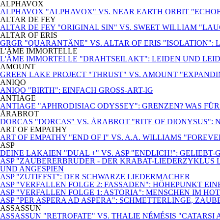
ALPHAVOX
ALPHAVOX "ALPHAVOX" VS. NEAR EARTH ORBIT "ECHO
ALTAR DE FEY
ALTAR DE FEY "ORIGINAL SIN" VS. SWEET WILLIAM "LA
ALTAR OF ERIS
GRGR "QUARANTÄNE" VS. ALTAR OF ERIS "ISOLATION": 
L'ÂME IMMORTELLE
L'ÂME IMMORTELLE "DRAHTSEILAKT": LEIDEN UND LEI
AMOUNT
GREEN LAKE PROJECT "THRUST" VS. AMOUNT "EXPANDI
ANIQO
ANIQO "BIRTH": EINFACH GROSS-ART-IG
ANTIAGE
ANTIAGE "APHRODISIAC ODYSSEY": GRENZEN? WAS FÜ
ÅRABROT
DORCAS "DORCAS" VS. ÅRABROT "RITE OF DIONYSUS":
ART OF EMPATHY
ART OF EMPATHY "END OF I" VS. A.A. WILLIAMS "FOREV
ASP
DEINE LAKAIEN "DUAL +" VS. ASP "ENDLICH!": GELIEBT
ASP "ZAUBERERBRUDER - DER KRABAT-LIEDERZYKLUS L
UND ANGESPIEN
ASP "ZUTIEFST": DER SCHWARZE LIEDERMACHER
ASP "VERFALLEN FOLGE 2: FASSADEN": HÖHEPUNKT EI
ASP "VERFALLEN FOLGE 1: ASTORIA": MENSCHEN IM HO
ASP "PER ASPERA AD ASPERA": SCHMETTERLINGE, ZAUB
ASSASSUN
ASSASSUN "RETROFATE" VS. THALIE NÉMÉSIS "CATARSI