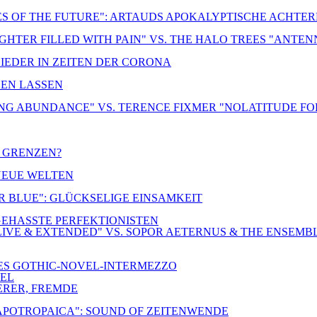
ES OF THE FUTURE": ARTAUDS APOKALYPTISCHE ACHTE
UGHTER FILLED WITH PAIN" VS. THE HALO TREES "ANTE
LIEDER IN ZEITEN DER CORONA
DEN LASSEN
NG ABUNDANCE" VS. TERENCE FIXMER "NOLATITUDE FO
R GRENZEN?
 NEUE WELTEN
ER BLUE": GLÜCKSELIGE EINSAMKEIT
-GEHASSTE PERFEKTIONISTEN
IVE & EXTENDED" VS. SOPOR AETERNUS & THE ENSEMB
NES GOTHIC-NOVEL-INTERMEZZO
TEL
ERER, FREMDE
 APOTROPAICA": SOUND OF ZEITENWENDE