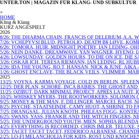
UNTER.TON | MAGAZIN FÜR KLANG- UND SUBKULTUR
×
HOME
Kling & Klang
KURZ ANGESPIELT
2026
8/26: THE DHARMA CHAIN, FRANCIS OF DELERIUM, A.A.
7/26: VCHEPYVSI BLUD, PETROLIO, DEATĦ B¥ LØVE, KO
6/26: TOMORA, HUIR, MIDNIGHT POETRY, IAN LEDING, OH
5/26: NEIN DANKE, DREAMWAVE, YAN WAGNER, HYENO, I
4/26: LOWSUNDAY, GOLDEN HOURS, TO DIE ON ICE, DIE
3/26: OSKAR ICH, TERESA RIEMANN, IAN LEDING, RL HU
2/26: IDA THE YOUNG, RO.T, HANSAN, NICK & JUNE, AIKA
1/26: GHOST ENCLAVE, THE BLACK VEILS, VLIMMER, MAR
2025
13/25: VOYNA, KARMA VOYAGE, COLD IN BERLIN, SPLEEN
12/25: DER PLAN, SCHORE, INCA BABIES, THE GHOST AN
11/25: OZIBUT, DARK MINIMAL PROJECT, APRÈS LA NUIT, 
10/25: WHISKEY MYERS, THE ROOTWORKERS, SOLOMON C
9/25: MONEY & THE MAN, F. DILLINGER, MARCEL BACH,
8/25: PSYCHE, STAATSEINDE, CAMY HUOT, A SHRINE TO
7/25: DRANGSAL, JULIAN KNOTH, PHILEAS FOGG, KONT
6/25: SWANS, YASS, FRANKIE AND THE WITCH FINGERS,
5/25: THE UNDERGROUND YOUTH, MIEN, SOPHIA BLENDA
4/25: EVERYTHING IS RECORDED, CHRIS IMLER, TELUXE,
3/25: TACET TACET TACET, FEDERICO ALBANESE, CHAN
2/25: LO-FI MELANCHOLIA FOR KIDS, ROST UND KNOCHE