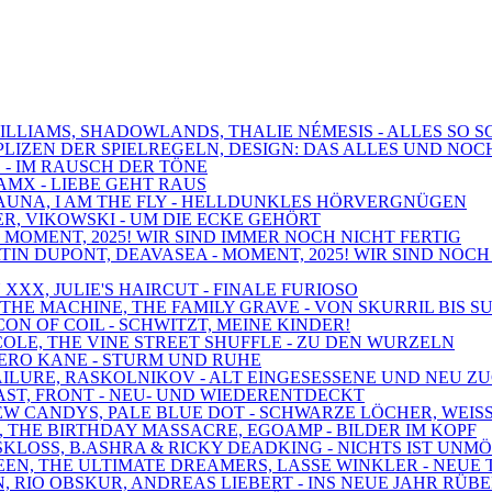
 WILLIAMS, SHADOWLANDS, THALIE NÉMESIS - ALLES SO
MPLIZEN DER SPIELREGELN, DESIGN: DAS ALLES UND NOC
! - IM RAUSCH DER TÖNE
AMX - LIEBE GEHT RAUS
 SAUNA, I AM THE FLY - HELLDUNKLES HÖRVERGNÜGEN
BER, VIKOWSKI - UM DIE ECKE GEHÖRT
 - MOMENT, 2025! WIR SIND IMMER NOCH NICHT FERTIG
TIN DUPONT, DEAVASEA - MOMENT, 2025! WIR SIND NOCH
 XXX, JULIE'S HAIRCUT - FINALE FURIOSO
D THE MACHINE, THE FAMILY GRAVE - VON SKURRIL BIS S
ICON OF COIL - SCHWITZT, MEINE KINDER!
OLE, THE VINE STREET SHUFFLE - ZU DEN WURZELN
 NERO KANE - STURM UND RUHE
 FAILURE, RASKOLNIKOV - ALT EINGESESSENE UND NEU 
RAST, FRONT - NEU- UND WIEDERENTDECKT
 NEW CANDYS, PALE BLUE DOT - SCHWARZE LÖCHER, WEIS
, THE BIRTHDAY MASSACRE, EGOAMP - BILDER IM KOPF
 SKLOSS, B.ASHRA & RICKY DEADKING - NICHTS IST UNM
DEEN, THE ULTIMATE DREAMERS, LASSE WINKLER - NEUE
N, RIO OBSKUR, ANDREAS LIEBERT - INS NEUE JAHR RÜB