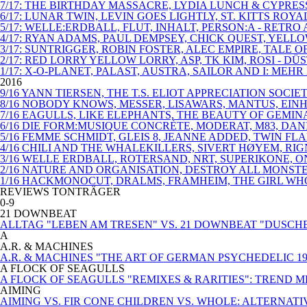
7/17: THE BIRTHDAY MASSACRE, LYDIA LUNCH & CYPRE
6/17: LUNAR TWIN, LEVIN GOES LIGHTLY, ST. KITTS 
5/17: WELLE:ERDBALL, FLUT, INHALT, PERSON:A - RETR
4/17: RYAN ADAMS, PAUL DEMPSEY, CHICK QUEST, YELL
3/17: SUNTRIGGER, ROBIN FOSTER, ALEC EMPIRE, TALE
2/17: RED LORRY YELLOW LORRY, ASP, TK KIM, ROSI - 
1/17: X-O-PLANET, PALAST, AUSTRA, SAILOR AND I: MEHR
2016
9/16 YANN TIERSEN, THE T.S. ELIOT APPRECIATION SOC
8/16 NOBODY KNOWS, MESSER, LISAWARS, MANTUS, EIN
7/16 EAGULLS, LIKE ELEPHANTS, THE BEAUTY OF GEMI
6/16 DIE FORM:MUSIQUE CONCRÈTE, MODERAT, M83, DAN
5/16 FEMME SCHMIDT, GLEIS 8, JEANNE ADDED, TWIN F
4/16 CHILI AND THE WHALEKILLERS, SIVERT HØYEM, RI
3/16 WELLE ERDBALL, ROTERSAND, NRT, SUPERIKONE, 
2/16 NATURE AND ORGANISATION, DESTROY ALL MONST
1/16 HACKMONOCUT, DRALMS, FRAMHEIM, THE GIRL WHO 
REVIEWS TONTRÄGER
0-9
21 DOWNBEAT
ALLTAG "LEBEN AM TRESEN" VS. 21 DOWNBEAT "DUSCH
A
A.R. & MACHINES
A.R. & MACHINES "THE ART OF GERMAN PSYCHEDELIC 19
A FLOCK OF SEAGULLS
A FLOCK OF SEAGULLS "REMIXES & RARITIES": TREND 
AIMING
AIMING VS. FIR CONE CHILDREN VS. WHOLE: ALTERNA