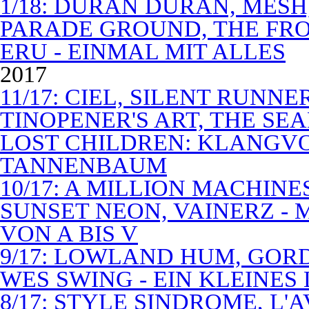
1/18: DURAN DURAN, MES
PARADE GROUND, THE FR
ERU - EINMAL MIT ALLES
2017
11/17: CIEL, SILENT RUNN
TINOPENER'S ART, THE SEA
LOST CHILDREN: KLANGV
TANNENBAUM
10/17: A MILLION MACHIN
SUNSET NEON, VAINERZ -
VON A BIS V
9/17: LOWLAND HUM, GOR
WES SWING - EIN KLEINES
8/17: STYLE SINDROME, L'