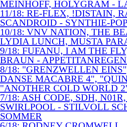
MEINHOFF, HOLYGRAM - LA
11/18: RE-FLEX, !DISTAIN,
SCANDROID - SYNTHIE-PO
10/18: VNV NATION, THE B
LYDIA LUNCH, MUSTA PAR
9/18: FUFANU, I AM THE F
BRAUN - APPETITANREGE
8/18: "GRENZWELLEN EINS
DANSE MACABRE 4", "QUINT
"ANOTHER COLD WORLD 2"
7/18: ASH CODE, SDH, N01R
SWIRLPOOL - STILVOLL S
SOMMER
6/18: RODNEY CROMWELL,