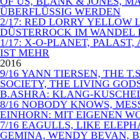
OF US, BLANK & JONES, 
ÜBERFLÜSSIG WERDEN
2/17: RED LORRY YELLOW LO
DÜSTERROCK IM WANDEL 
1/17: X-O-PLANET, PALAST
IST MEHR
2016
9/16 YANN TIERSEN, THE T.
SOCIETY, THE LIVING GODS
B.ASHRA: KLANG-KUSCHE
8/16 NOBODY KNOWS, MES
EINHORN: MIT EIGENEN W
7/16 EAGULLS, LIKE ELEP
GEMINA, WENDY BEVAN, B