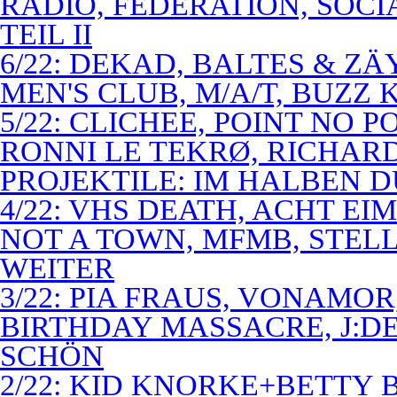
RADIO, FEDERATION, SOCI
TEIL II
6/22: DEKAD, BALTES & Z
MEN'S CLUB, M/A/T, BUZZ K
5/22: CLICHEE, POINT NO P
RONNI LE TEKRØ, RICHARD
PROJEKTILE: IM HALBEN 
4/22: VHS DEATH, ACHT E
NOT A TOWN, MFMB, STELL
WEITER
3/22: PIA FRAUS, VONAMOR
BIRTHDAY MASSACRE, J:D
SCHÖN
2/22: KID KNORKE+BETTY 