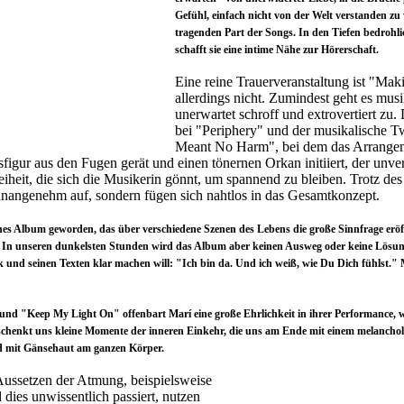
Gefühl, einfach nicht von der Welt verstanden z
tragenden Part der Songs. In den Tiefen bedrohli
schafft sie eine intime Nähe zur Hörerschaft.
Eine reine Trauerveranstaltung ist "Ma
allerdings nicht. Zumindest geht es mus
unerwartet schroff und extrovertiert zu.
bei "Periphery" und der musikalische 
Meant No Harm", bei dem das Arrangem
igur aus den Fugen gerät und einen tönernen Orkan initiiert, der unverm
reiheit, die sich die Musikerin gönnt, um spannend zu bleiben. Trotz des
 unangenehm auf, sondern fügen sich nahtlos in das Gesamtkonzept.
ches Album geworden, das über verschiedene Szenen des Lebens die große Sinnfrage erö
ht. In unseren dunkelsten Stunden wird das Album aber keinen Ausweg oder keine Lösun
usik und seinen Texten klar machen will: "Ich bin da. Und ich weiß, wie Du Dich fühlst.
nd "Keep My Light On" offenbart Marí eine große Ehrlichkeit in ihrer Performance, 
chenkt uns kleine Momente der inneren Einkehr, die uns am Ende mit einem melancholi
nd mit Gänsehaut am ganzen Körper.
Aussetzen der Atmung, beispielsweise
dies unwissentlich passiert, nutzen