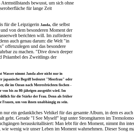
Atemstillstands bewusst, um sich ohne
seroberfläche für lange Zeit
sis für die Leipzigerin
, die selbst
Janda
at und von dem besonderen Moment der
sserwelt berichten will. Im zuförderst
s denn auch genau darum: die Welt "in
s" offenzulegen und das besondere
fahrbar zu machen. "Dive down deeper
und Präambel des Zweitlings der
nt Wasser nimmt Janda aber nicht nur in
 japanische Begriff bedeutet "Meerfrau" oder
r, die im Ozean nach Meeresfrüchten fischen -
ar von bis zu 80-jährigen ausgeübt wird. Im
ldlich für die Stärke der Frau. Denn als früher
ie Frauen, um von ihnen unabhängig zu sein.
 nur ein gedankliches Vehikel für das gesamte Album, in dem es auch
lt geht. Gerade "I See Myself" legt unter Stromgitarren im Tremolomod
auchgängen herauskritallisiert: Man lebt für den Moment, nimmt ihn inte
, wie wenig wir unser Leben im Moment wahrnehmen. Dieser Song ma