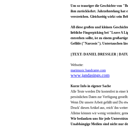
Um so trauriger die Geschichte von "Be
ihm zurückkehrt. Jahrzehntelang hat e
verstreichen. Gleichzeitig wirkt sein B
All diese großen und kleinen Geschic
liebliche Fingerpicking bei "Leave A L
entstehen sollte, ist zu einem großart
Gefilde ("Narcosis"). Untertauchen läs
||TEXT: DANIEL DRESSLER | DATUM:
Webseite:
marimusic.bandcamp.com
www.jandasings.com
Kurze Info in eigener Sache
Alle Texte werden Dir kostenfrei in eine
persönlichen Daten zur Verfügung gestellt
Wenn Dir unsere Arbeit gefällt und Du et
Druck' diesen Artikel aus, reich' ihn weit
Alleine können wir wenig verändern; geme
Wir bedanken uns für jede Unterstütz
Unabhängige Medien sind nicht nur de