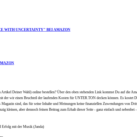
CE WITH UNCERTAINTY" BEI AMAZON
 AMAZON
 Artikel Deiner Wahl) online bestellen? Über den oben stehenden Link kommst Du auf die Amaz
mit der wir einen Bruchteil der laufenden Kosten für UNTER.TON decken können. Es kostet Dic
es Magazin sind, das für seine Inhalte und Meinungen keine finanziellen Zuwendungen von Dr
nzig kleinen, aber dennoch feinen Beitrag zum Erhalt dieser Seite - ganz einfach und nebenbei -
l Erfolg mit der Musik (Janda)