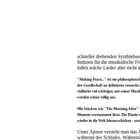
schneller drehenden Synthiebassf
Indizien für die musikalische F
fallen solche Lieder aber nicht
"Making Peace..." ist ein philosophos
der Gesellschaft zu definieren versuc
vielleicht viel wichtiger, mit seiner M
werden schon völlig aus.
Mit Stücken wie "The Morning After" u
Moment verstummen lässt. Die Dänin s
wieder in die Welt hinausschicken - u
Unter Apnoe versteht man das 
während des Schlafes. Während 