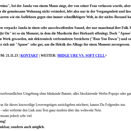
ttina", bei der Janda von einem Mann singt, der von seiner Frau verlassen wurde, aber 
r die gemeinsame Wohnung nicht verändert, lebt also nur in der Vergangenheit und läss
eharren wie ein Auflehnen gegen eine immer schnelllebigere Welt, in der nichts Bestand ha
hten verpackt Janda in einen sehr ausschweifenden Sound, der nur manchmal ihre Folk
ight On" ist so ein Moment, in dem die Musikerin ihre Herkunft offenlegt. Doch "Apnoe"
igen Werk geworden, mit elektronisch verfremdeten Streichern ("Run You Down") und sog
st sich mit "Apnoe" sehr gut, um die Hektik des Alltags für einen Moment zuvergessen.
 21.11.23 |
KONTAKT
| WEITER:
MIDGE URE VS. SOFT CELL
>
r leserfreundlichen Umgebung ohne blinkende Banner, alles blockierende Werbe-Popups oder ga
.
was für dieses kurzweilige Lesevergnügen zurückgeben möchtest, kannst Du Folgendes tun:
er - oder verbreite den Link zum Text ganz modern über das weltweite Netz.
insam jedoch sehr viel.
ung!
nkbar, sondern auch möglich.