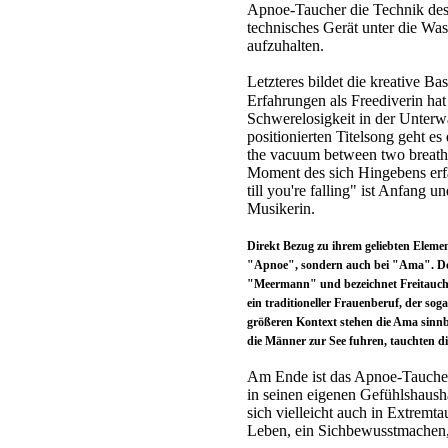
Apnoe-Taucher die Technik des 
technisches Gerät unter die Was
aufzuhalten.
Letzteres bildet die kreative Ba
Erfahrungen als Freediverin h
Schwerelosigkeit in der Unterwa
positionierten Titelsong geht e
the vacuum between two breath
Moment des sich Hingebens er
till you're falling" ist Anfang 
Musikerin.
Direkt Bezug zu ihrem geliebten Eleme
"Apnoe", sondern auch bei "Ama". Der
"Meermann" und bezeichnet Freitauche
ein traditioneller Frauenberuf, der sog
größeren Kontext stehen die Ama sinnbi
die Männer zur See fuhren, tauchten d
Am Ende ist das Apnoe-Tauchen
in seinen eigenen Gefühlshausha
sich vielleicht auch in Extremt
Leben, ein Sichbewusstmachen