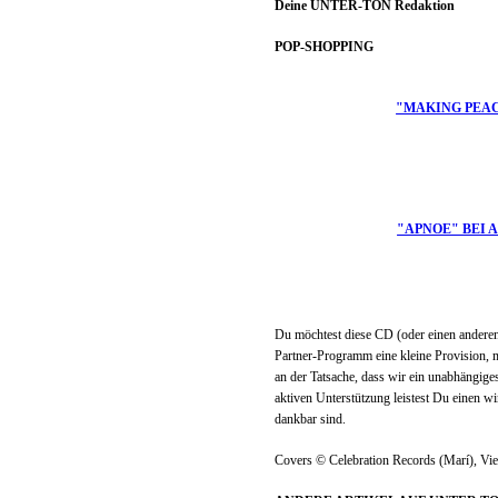
Deine UNTER-TON Redaktion
POP-SHOPPING
"MAKING PEA
"APNOE" BEI
Du möchtest diese CD (oder einen anderen
Partner-Programm eine kleine Provision, 
an der Tatsache, dass wir ein unabhängig
aktiven Unterstützung leistest Du einen wi
dankbar sind.
Covers © Celebration Records (Marí), Vie