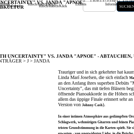
NCERTAINTY" VS. JANDA "APNOE" - ABTAUCHEN, UNT
lluloid
Ritsch/Ratsch/Klick
Exlibris
Information/Kontak
Zelluloid
Ritsch/Ratsch/Klick
Exlibris
Information
SUCHEN
UBKULTUR
TH UNCERTAINTY" VS. JANDA "APNOE" - ABTAUCHEN
ONTRÄGER > J > JANDA
Trauriger und in sich gekehrter hat kaum
Linda Marí Josefsen, die sich einfach
Ma
an den Anfang ihres superben Debüts 
Uncertainty", das mit tiefen Bläsern be
öffnende Pianoakkorde in die Höhen sc
allem das üppige Finale erinnert sehr an
Version von
).
Johnny Cash
In einer intimen Atmosphäre aus gedämpften Orch
Schlagwerk, wehmütigen Gitarren und feinen Piano
tristen Grundstimmung in die Karten spielt. Sie si
erwarten - von unerwiderter Liebe, in die Brüch