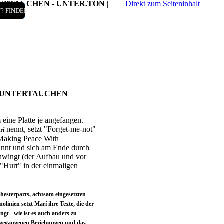
ERTAUCHEN - UNTER.TON |
Direkt zum Seiteninhalt
t
/Kontakt
? FINDEN!
, UNTERTAUCHEN
 eine Platte je angefangen.
nennt, setzt "Forget-me-not"
rí
"Making Peace With
ginnt und sich am Ende durch
hwingt (der Aufbau und vor
 "Hurt" in der einmaligen
esterparts, achtsam eingesetzten
linien setzt Marí ihre Texte, die der
ngt - wie ist es auch anders zu
e gegangenen Beziehungen und das