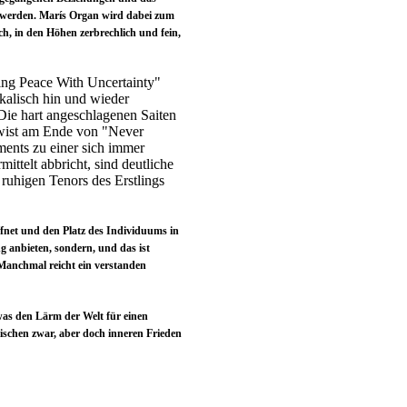
u werden. Marís Organ wird dabei zum
ch, in den Höhen zerbrechlich und fein,
king Peace With Uncertainty"
ikalisch hin und wieder
 Die hart angeschlagenen Saiten
Twist am Ende von "Never
ents zu einer sich immer
ittelt abbricht, sind deutliche
 ruhigen Tenors des Erstlings
ffnet und den Platz des Individuums in
g anbieten, sondern, und das ist
" Manchmal reicht ein verstanden
was den Lärm der Welt für einen
schen zwar, aber doch inneren Frieden