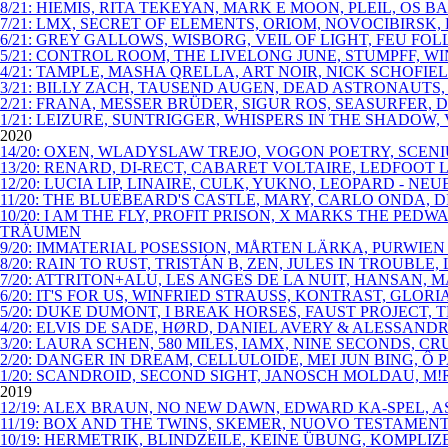
8/21: HIEMIS, RITA TEKEYAN, MARK E MOON, PLEIL, OS 
7/21: LMX, SECRET OF ELEMENTS, ORIOM, NOVOCIBIRSK
6/21: GREY GALLOWS, WISBORG, VEIL OF LIGHT, FEU FO
5/21: CONTROL ROOM, THE LIVELONG JUNE, STUMPFF, 
4/21: TAMPLE, MASHA QRELLA, ART NOIR, NICK SCHOFIE
3/21: BILLY ZACH, TAUSEND AUGEN, DEAD ASTRONAUTS,
2/21: FRANA, MESSER BRÜDER, SIGUR ROS, SEASURFER, D
1/21: LEIZURE, SUNTRIGGER, WHISPERS IN THE SHADOW, 
2020
14/20: OXEN, WLADYSLAW TREJO, VOGON POETRY, SCENI
13/20: RENARD, DI-RECT, CABARET VOLTAIRE, LEDFOOT
12/20: LUCIA LIP, LINAIRE, CULK, YUKNO, LEOPARD - N
11/20: THE BLUEBEARD'S CASTLE, MARY, CARLO ONDA,
10/20: I AM THE FLY, PROFIT PRISON, X MARKS THE P
TRÄUMEN
9/20: IMMATERIAL POSESSION, MÅRTEN LÄRKA, PURWIEN
8/20: RAIN TO RUST, TRISTÁN B, ZEN, JULES IN TROUBL
7/20: ATTRITON+ALU, LES ANGES DE LA NUIT, HANSAN,
6/20: IT'S FOR US, WINFRIED STRAUSS, KONTRAST, GLO
5/20: DUKE DUMONT, I BREAK HORSES, FAUST PROJECT, 
4/20: ELVIS DE SADE, HØRD, DANIEL AVERY & ALESSAN
3/20: LAURA SCHEN, 580 MILES, IAMX, NINE SECONDS, C
2/20: DANGER IN DREAM, CELLULOIDE, MEI JUN BING, Ô
1/20: SCANDROID, SECOND SIGHT, JANOSCH MOLDAU, M!R
2019
12/19: ALEX BRAUN, NO NEW DAWN, EDWARD KA-SPEL, A
11/19: BOX AND THE TWINS, SKEMER, NUOVO TESTAMENT
10/19: HERMETRIK, BLINDZEILE, KEINE ÜBUNG, KOMPLI