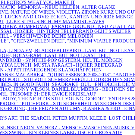
 - ELECTRO'S WHAT YOU MAKE IT
TOMATIC, MEMORIA - NEUE HELDEN, ALTER GLANZ
IVE, NATURE OF WIRES, VIOLETTA ZIRONI: KURZ UND GU
ED, LUCKY AND LOVE: ECKEN, KANTEN UND JEDE MENGE
BL, LUKE SITAL-SINGH: MY MAI-MUST-HAVES
, LOBBY, KOMPROMAT, PARADE GROUND - NEU ZU ALT ZU
ISSAL, HOZIER - HINTERM TELLERRAND GEHT'S WEITER
ANTHILL - VERSCHWENDE DEINE MELODIEN
CIPLE", "GRENZWELLEN DREI", "MINIMUM VIABLE PRODU
A, LINDA EM, BLACKIEBLUEBIRD - LAST BUT NOT LEAST 
OFF, HOLYGRAM - LAST BUT NOT LEAST TEIL I
 SCANDROID - SYNTHIE-POP GESTERN, HEUTE, MORGEN
, LYDIA LUNCH, MUSTA PARAATI - HOHER REIFEGRAD
RAUN - APPETITANREGENDE KLANGHÄPPCHEN
DANSE MACABRE 4", "QUINTESSENCE 2008-2018", "ANOTH
, SWIRLPOOL - STILVOLL SCHMERZERFÜLLT DURCH DEN SO
ES, IN GOOD FAITH, SEADRAKE, OUL - ENTDECKE DIE 
NTIAC, JENNY WILSON, DANIEL BLUMBERG - RECHNEN S
RL, TRISOMIE 21: DER EWIGE KREISLAUF
AL BODY, THE NIGHT IS STILL YOUNG, GORDIE TENTREE
PROJECT PITCHFORK - STILSICHERHEIT IM ZEICHEN DES
E GROUND, THE FROZEN AUTUMN, B.ASHRA & ERU - EIN
NER'S ART, THE SEARCH, PETER MUFFIN, KLEZ.E, LOST
, SUNSET NEON, VAINERZ - MENSCH-MASCHINEN-MUSIK V
ES SWING - EIN KLEINES LABEL TISCHT GROSS AUF