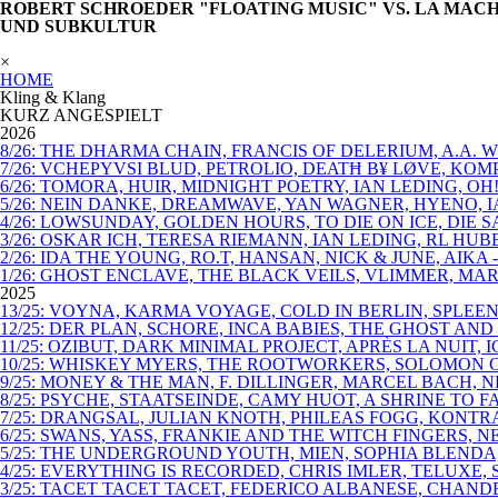
ROBERT SCHROEDER "FLOATING MUSIC" VS. LA MACHI
UND SUBKULTUR
×
HOME
Kling & Klang
KURZ ANGESPIELT
2026
8/26: THE DHARMA CHAIN, FRANCIS OF DELERIUM, A.A.
7/26: VCHEPYVSI BLUD, PETROLIO, DEATĦ B¥ LØVE, KO
6/26: TOMORA, HUIR, MIDNIGHT POETRY, IAN LEDING, OH
5/26: NEIN DANKE, DREAMWAVE, YAN WAGNER, HYENO, I
4/26: LOWSUNDAY, GOLDEN HOURS, TO DIE ON ICE, DIE
3/26: OSKAR ICH, TERESA RIEMANN, IAN LEDING, RL HU
2/26: IDA THE YOUNG, RO.T, HANSAN, NICK & JUNE, AIKA
1/26: GHOST ENCLAVE, THE BLACK VEILS, VLIMMER, MAR
2025
13/25: VOYNA, KARMA VOYAGE, COLD IN BERLIN, SPLEEN
12/25: DER PLAN, SCHORE, INCA BABIES, THE GHOST AN
11/25: OZIBUT, DARK MINIMAL PROJECT, APRÈS LA NUIT, 
10/25: WHISKEY MYERS, THE ROOTWORKERS, SOLOMON C
9/25: MONEY & THE MAN, F. DILLINGER, MARCEL BACH,
8/25: PSYCHE, STAATSEINDE, CAMY HUOT, A SHRINE TO
7/25: DRANGSAL, JULIAN KNOTH, PHILEAS FOGG, KONT
6/25: SWANS, YASS, FRANKIE AND THE WITCH FINGERS,
5/25: THE UNDERGROUND YOUTH, MIEN, SOPHIA BLENDA
4/25: EVERYTHING IS RECORDED, CHRIS IMLER, TELUXE,
3/25: TACET TACET TACET, FEDERICO ALBANESE, CHAN