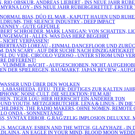
N, RIO OBSKUR, ANDREAS LIEBERT - INS NEUE JAHR RÜB
, MYRNA LOY - INS NEUE JAHR RÜBERGERETTET, ERSTER 
XE, NORMAL BIAS, DÚO EL MAR - KAPUTT HAUEN UND RUH
OLDRUMS, THE SILENCE INDUSTRY - DEEP IMPACT
 KENNEY - GUTE GEFÜHLE
 ROBERT SCHROEDER, MARK LANEGAN: VON SCHATTEN, L
, UNGEMACH - ALLES, WAS DAS HERZ BEGEHRT
 - NICHT VERPASSEN!
MT, BERTRAND LOREAU - EINMAL DANCEFLOOR UND ZURÜ
M, DAN SCARY - AUF DER SUCHE NACH EINZIGARTIGKEIT
'APPEL DU VIDE, CIRCOLO VIZIOSO - UNTER STROM UND V
ARE DIFFERENT!
PAIN, VLIMMER, mACHT - AUFGESCHOBEN, NICHT AUFGEH
ZEN DER SPIELREGEN, BAUMARKT, JAPAN REVIEW - AUF
ER WASSER UND ÜBER DEN WOLKEN
S, LABASHEEDA, EFEU, TEER: DEFTIGES ZUR KALTEN JAH
PHONIC NOISE CULT, DIE SELEKTION: FILM AB!
CHEN, TIGER LOU: HIER HERRSCHT EIN ANDERER TON
OUND YOUTH, METZGERBUTCHER, LENA & LINUS - IN DIE
NE CHILDREN ,THE RADIO MAKERS, OHNE NOMEN, REMOT
ARLO ONDA - SONNENTÄNZE
LASS, SVNTAX ERROR, G.RAG/ZELIG IMPLOSION DELUXX
IUS, MACGRAY, ESBEN AND THE WITCH, GLAZYHAZE - IN
 MADLAINA, AN EAGLE IN YOUR MIND, BLOOD MOON WEDD