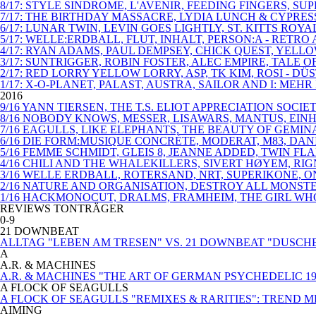
8/17: STYLE SINDROME, L'AVENIR, FEEDING FINGERS, SU
7/17: THE BIRTHDAY MASSACRE, LYDIA LUNCH & CYPRE
6/17: LUNAR TWIN, LEVIN GOES LIGHTLY, ST. KITTS 
5/17: WELLE:ERDBALL, FLUT, INHALT, PERSON:A - RETR
4/17: RYAN ADAMS, PAUL DEMPSEY, CHICK QUEST, YELL
3/17: SUNTRIGGER, ROBIN FOSTER, ALEC EMPIRE, TALE
2/17: RED LORRY YELLOW LORRY, ASP, TK KIM, ROSI - 
1/17: X-O-PLANET, PALAST, AUSTRA, SAILOR AND I: MEHR
2016
9/16 YANN TIERSEN, THE T.S. ELIOT APPRECIATION SOC
8/16 NOBODY KNOWS, MESSER, LISAWARS, MANTUS, EIN
7/16 EAGULLS, LIKE ELEPHANTS, THE BEAUTY OF GEMI
6/16 DIE FORM:MUSIQUE CONCRÈTE, MODERAT, M83, DAN
5/16 FEMME SCHMIDT, GLEIS 8, JEANNE ADDED, TWIN F
4/16 CHILI AND THE WHALEKILLERS, SIVERT HØYEM, RI
3/16 WELLE ERDBALL, ROTERSAND, NRT, SUPERIKONE, 
2/16 NATURE AND ORGANISATION, DESTROY ALL MONST
1/16 HACKMONOCUT, DRALMS, FRAMHEIM, THE GIRL WHO 
REVIEWS TONTRÄGER
0-9
21 DOWNBEAT
ALLTAG "LEBEN AM TRESEN" VS. 21 DOWNBEAT "DUSCH
A
A.R. & MACHINES
A.R. & MACHINES "THE ART OF GERMAN PSYCHEDELIC 19
A FLOCK OF SEAGULLS
A FLOCK OF SEAGULLS "REMIXES & RARITIES": TREND 
AIMING