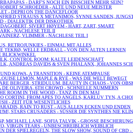
BARBAPAPAS - DARF'S NOCH EIN BISSCHEN MEHR SEIN?
, ROBERT SCHROEDER - ALTE UND NEUE MEISTER
LLET - DEPRI ON THE DANCEFLOOR
WINFRIED STRAUSS X METANIMOS, SYNNE SANDEN, JUNGS
LD - DIALEKTIK DER DISKOTHEK
 DAGOBERT, SIVERT HØYEM - HART, ZART, SMART
ARK - NACHLESE TEIL II
VAINERZ, VLIMMER - NACHLESE TEIL I
US, RETROJUNKIES - EINMAL MIT ALLES
 LE TEKRØ, WELLE ERDBALL - VON DEN ALTEN LERNEN
EUE BLICKWINKEL
 DILK, CONTROL ROOM: KALTE LEIDENSCHAFT
EDWALK, ANDREAS DAVIDS & SVEN PHALANX, JOHANNES S
 UND KOWA, A TRANSITION - KEINE ATEMPAUSE
E, LOUISE LEMÓN, MAPLE & RYE - WAS DIE WELT BEWEGT
 MARE BERGER, STRIDULUM, BEAUTY IN CHAOS - VON OB
RIA DE OLIVEIRA, 6TH CROWD - SCHNELLE NUMMERN
THE ROOM IN THE WOOD - TANZ IN DEN MAI
DRO CORTINI, FROM APES TO ANGELS, KARLUV TYN, A CH
RUSH - ZEIT FÜR WESENTLICHES
 PARADIS, RAIN TO RUST - AUS ALLEN ECKEN UND ENDEN
!M!, STARS CRUSADERS - SÜSSER DIE SYNTHIES NIE KLI
SP, MICHAEL LANE, SOFIA TALVIK - GROSSE BESCHERUNG
O, VIRGIN TEARS - UNBESCHREIBLICH WEIBLICH
ZEN DER SPIELREGELN, THE SLOW SHOW, SOUND OF CBD 