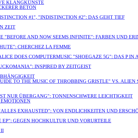
TIVE KLANGKÜNSTE
OCKERER BETON
TINCTION #1", "INDISTINCTION #2": DAS GEHT TIEF
N ZEIT
E "BEFORE AND NOW SEEMS INFINITE": FARBEN UND E
CHUTE": CHERCHEZ LA FEMME
 ALICE DOES COMPUTERMUSIC "SHOEGAZE 5G": DAS P IN
FUCKOMANIA": INSPIRED BY ZEITGEIST
NABHÄNGIGKEIT
UIDE TO THE MUSIC OF THROBBING GRISTLE" VS. ALIEN 
S IST NUR ÜBERGANG": TONNENSCHWERE LEICHTIGKEIT
R EMOTIONEN
 "ALLES EXHAUSTED": VON ENDLICHKEITEN UND ERSC
E EP": GEGEN HOCHKULTUR UND VORURTEILE
II