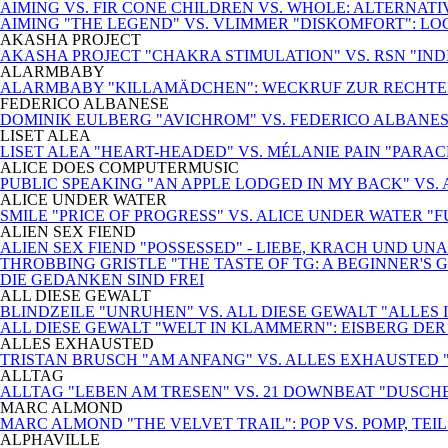
AIMING VS. FIR CONE CHILDREN VS. WHOLE: ALTERNA
AIMING "THE LEGEND" VS. VLIMMER "DISKOMFORT": L
AKASHA PROJECT
AKASHA PROJECT "CHAKRA STIMULATION" VS. RSN "INDIS
ALARMBABY
ALARMBABY "KILLAMÄDCHEN": WECKRUF ZUR RECHTE
FEDERICO ALBANESE
DOMINIK EULBERG "AVICHROM" VS. FEDERICO ALBANES
LISET ALEA
LISET ALEA "HEART-HEADED" VS. MÉLANIE PAIN "PARA
ALICE DOES COMPUTERMUSIC
PUBLIC SPEAKING "AN APPLE LODGED IN MY BACK" VS.
ALICE UNDER WATER
SMILE "PRICE OF PROGRESS" VS. ALICE UNDER WATER "
ALIEN SEX FIEND
ALIEN SEX FIEND "POSSESSED" - LIEBE, KRACH UND U
THROBBING GRISTLE "THE TASTE OF TG: A BEGINNER'S G
DIE GEDANKEN SIND FREI
ALL DIESE GEWALT
BLINDZEILE "UNRUHEN" VS. ALL DIESE GEWALT "ALLE
ALL DIESE GEWALT "WELT IN KLAMMERN": EISBERG DE
ALLES EXHAUSTED
TRISTAN BRUSCH "AM ANFANG" VS. ALLES EXHAUSTED
ALLTAG
ALLTAG "LEBEN AM TRESEN" VS. 21 DOWNBEAT "DUSCH
MARC ALMOND
MARC ALMOND "THE VELVET TRAIL": POP VS. POMP, TEIL 
ALPHAVILLE