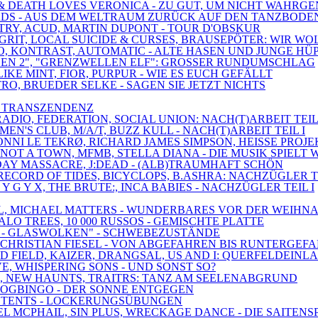
ER & DEATH LOVES VERONICA - ZU GUT, UM NICHT WAH
BIRDS - AUS DEM WELTRAUM ZURÜCK AUF DEN TANZBODE
ETRY, ACUD, MARTIN DUPONT - TOUR D'OBSKUR
 GRIT, LOCAL SUICIDE & CURSES, BRAUSEPÖTER: WIR WO
EO, KONTRAST, AUTOMATIC - ALTE HASEN UND JUNGE HÜ
UNGEN 2", "GRENZWELLEN ELF": GROSSER RUNDUMSCHLAG
IKE MINT, FIOR, PURPUR - WIE ES EUCH GEFÄLLT
TRO, BRUEDER SELKE - SAGEN SIE JETZT NICHTS
IS TRANSZENDENZ
RADIO, FEDERATION, SOCIAL UNION: NACH(T)ARBEIT TEIL 
EN'S CLUB, M/A/T, BUZZ KULL - NACH(T)ARBEIT TEIL I
, RONNI LE TEKRØ, RICHARD JAMES SIMPSON, HEISSE PRO
NOT A TOWN, MFMB, STELLA DIANA - DIE MUSIK SPIELT 
HDAY MASSACRE, J:DEAD - (ALB)TRAUMHAFT SCHÖN
RECORD OF TIDES, BICYCLOPS, B.ASHRA: NACHZÜGLER TE
 Y G Y X, THE BRUTE:, INCA BABIES - NACHZÜGLER TEIL I
DEAL, MICHAEL MATTERS - WUNDERBARES VOR DER WEIHN
ALO TREES, 10 000 RUSSOS - GEMISCHTE PLATTE
 1 - GLASWOLKEN" - SCHWEBEZUSTÄNDE
, CHRISTIAN FIESEL - VON ABGEFAHREN BIS RUNTERGEF
D FIELD, KAIZER, DRANGSAL, US AND I: QUERFELDEINL
VE, WHISPERING SONS - UND SONST SO?
S, NEW HAUNTS, TRAITRS: TANZ AM SEELENABGRUND
SDOGBINGO - DER SONNE ENTGEGEN
AY, TENTS - LOCKERUNGSÜBUNGEN
EL MCPHAIL, SIN PLUS, WRECKAGE DANCE - DIE SAITENS