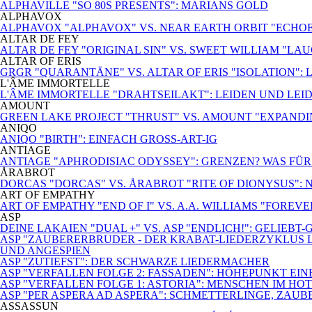
ALPHAVILLE "SO 80S PRESENTS": MARIANS GOLD
ALPHAVOX
ALPHAVOX "ALPHAVOX" VS. NEAR EARTH ORBIT "ECHO
ALTAR DE FEY
ALTAR DE FEY "ORIGINAL SIN" VS. SWEET WILLIAM "LA
ALTAR OF ERIS
GRGR "QUARANTÄNE" VS. ALTAR OF ERIS "ISOLATION": 
L'ÂME IMMORTELLE
L'ÂME IMMORTELLE "DRAHTSEILAKT": LEIDEN UND LEI
AMOUNT
GREEN LAKE PROJECT "THRUST" VS. AMOUNT "EXPANDI
ANIQO
ANIQO "BIRTH": EINFACH GROSS-ART-IG
ANTIAGE
ANTIAGE "APHRODISIAC ODYSSEY": GRENZEN? WAS FÜ
ÅRABROT
DORCAS "DORCAS" VS. ÅRABROT "RITE OF DIONYSUS":
ART OF EMPATHY
ART OF EMPATHY "END OF I" VS. A.A. WILLIAMS "FOREV
ASP
DEINE LAKAIEN "DUAL +" VS. ASP "ENDLICH!": GELIEBT
ASP "ZAUBERERBRUDER - DER KRABAT-LIEDERZYKLUS L
UND ANGESPIEN
ASP "ZUTIEFST": DER SCHWARZE LIEDERMACHER
ASP "VERFALLEN FOLGE 2: FASSADEN": HÖHEPUNKT EI
ASP "VERFALLEN FOLGE 1: ASTORIA": MENSCHEN IM HO
ASP "PER ASPERA AD ASPERA": SCHMETTERLINGE, ZAUB
ASSASSUN