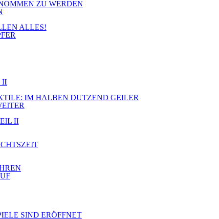
RGENOMMEN ZU WERDEN
N
LLEN ALLES!
PFER
II
JEKTILE: IM HALBEN DUTZEND GEILER
WEITER
IL II
ACHTSZEIT
AHREN
AUF
PIELE SIND ERÖFFNET