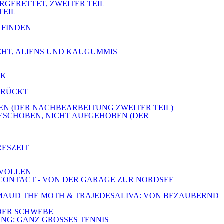
ERGERETTET, ZWEITER TEIL
TEIL
E FINDEN
ICHT, ALIENS UND KAUGUMMIS
CK
ERRÜCKT
OBEN (DER NACHBEARBEITUNG ZWEITER TEIL)
GESCHOBEN, NICHT AUFGEHOBEN (DER
RESZEIT
 VOLLEN
E CONTACT - VON DER GARAGE ZUR NORDSEE
E, MAUD THE MOTH & TRAJEDESALIVA: VON BEZAUBERND
 DER SCHWEBE
ING: GANZ GROSSES TENNIS