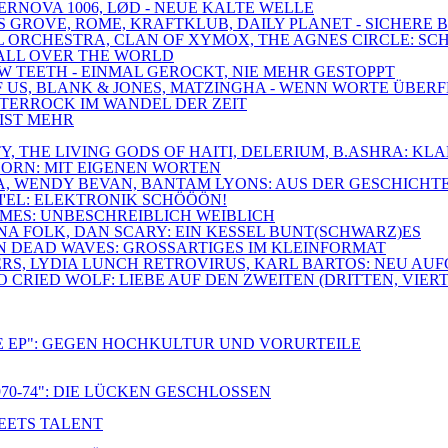
PERNOVA 1006, LØD - NEUE KALTE WELLE
SS GROVE, ROME, KRAFTKLUB, DAILY PLANET - SICHERE
ROYAL ORCHESTRA, CLAN OF XYMOX, THE AGNES CIRCLE:
O ALL OVER THE WORLD
OW TEETH - EINMAL GEROCKT, NIE MEHR GESTOPPT
 OF US, BLANK & JONES, MATZINGHA - WENN WORTE ÜBE
DÜSTERROCK IM WANDEL DER ZEIT
 IST MEHR
IETY, THE LIVING GODS OF HAITI, DELERIUM, B.ASHRA:
HORN: MIT EIGENEN WORTEN
NA, WENDY BEVAN, BANTAM LYONS: AUS DER GESCHICHT
I'EL: ELEKTRONIK SCHÖÖÖN!
LAMES: UNBESCHREIBLICH WEIBLICH
GNA FOLK, DAN SCARY: EIN KESSEL BUNT(SCHWARZ)ES
ON DEAD WAVES: GROSSARTIGES IM KLEINFORMAT
ERS, LYDIA LUNCH RETROVIRUS, KARL BARTOS: NEU AU
CRIED WOLF: LIEBE AUF DEN ZWEITEN (DRITTEN, VIERT
E EP": GEGEN HOCHKULTUR UND VORURTEILE
70-74": DIE LÜCKEN GESCHLOSSEN
MEETS TALENT