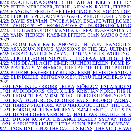
8/23: INGOLF, DINA SUMMER, THE WHEAL, KILL SHELT
7/23: PETER MERGENER, TORUL, AIRMAN, RAHEL, FIRE
6/23: HANGING FREUD, THE LIVELONG JUNE, VOGON PO
5/23: BLOODHYPE, KARMA VOYAGE, VEIL OF LIGHT, MISS
4/23: DAVID SYLVIAN, TWICE A MAN, ESCAPE WITH ROM
3/23: "ZEITGEIST +", "FROM ABOVE 3", "DURCHSTRÖM
2/23: THE TEARS OF OZYMANDIAS, CREATING.PARADISE, L
1/23: YANN TIERSEN, KASIMIR EFFEKT, GIAN MARCO CAS
2022
8/22: ORIOM, B.ASHRA, KLANGWELT, N - VON TRANCE B
7/22: ASSASSUN, NEXUS, MANSIONS IN THE SEA, ULTIMA 
6/22: DEKAD, BALTES & ZÄYN, HIDDEN SOULS, WORKING M
5/22: CLICHEE, POINT NO POINT, THE SEA AT MIDNIGHT
4/22: VHS DEATH, ACHT EIMER HÜHNERHERZEN, ROME IS 
3/22: PIA FRAUS, VONAMOR, THE LAST HOUR, THE BIRT
2/22: KID KNORKE+BETTY BLUESCREEN, ELVIS DE SADE, 
1/22: BLINDZEILE, ZEITGENOSSEN, FRAU FLEISCHER, S Y Z
2021
18/21: PARTIKUL, ERRORR, JELKA, SJÖBLOM, PALAIS I
17/21: AUDIOBOOKS, CREUX LIES, KRISTIAN NORD, THE H
16/21: PROMETHEA, M00M, 70 DB, "DURCHSTRÖMUNGEN
15/21: BĘÃTFÓØT, BUCK GOOTER, FAUST PROJECT, ADNA
14/21: HARRY STAFFORD AND MARCO BUTCHER, THE COL
13/21: KOIKOI, MURENA MURENA, X-O-PLANET, HALO'S E
12/21: DEATH LOVES VERONICA, HALLOWS, DEAD LIGHT
11/21: DTORN, KONVOI, DISTANCE DEALER, SYLVAN, HI
10/21: A SINISTER LIGHT, ULTRA SUNN, BEAR OF BOMB
9/21: JACK DALTON & THE CACTUS BOYS, THE VOO, HAW