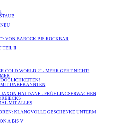
T
 STAUB
 NEU
CT": VON BAROCK BIS ROCKBAR
TEIL II
ER COLD WORLD 2" - MEHR GEHT NICHT!
MMER
MOOGLICHKEITEN!
IE MIT UNBEKANNTEN
S & JAXON HALDANE - FRÜHLINGSERWACHEN
 DREIECKS
MAL MIT ALLES
 CHILDREN: KLANGVOLLE GESCHENKE UNTERM
ON A BIS V