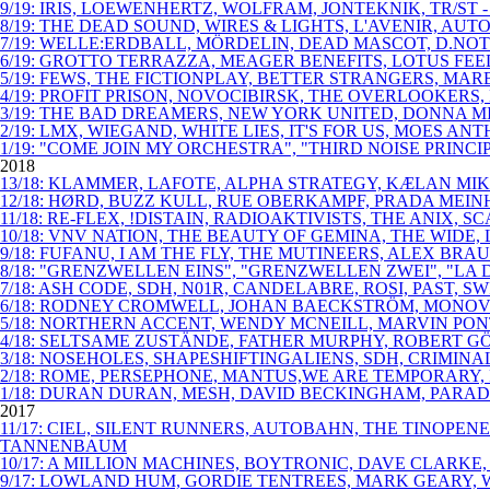
9/19: IRIS, LOEWENHERTZ, WOLFRAM, JONTEKNIK, TR/ST
8/19: THE DEAD SOUND, WIRES & LIGHTS, L'AVENIR, AU
7/19: WELLE:ERDBALL, MÖRDELIN, DEAD MASCOT, D.NOT
6/19: GROTTO TERRAZZA, MEAGER BENEFITS, LOTUS FE
5/19: FEWS, THE FICTIONPLAY, BETTER STRANGERS, MAR
4/19: PROFIT PRISON, NOVOCIBIRSK, THE OVERLOOKERS
3/19: THE BAD DREAMERS, NEW YORK UNITED, DONNA M
2/19: LMX, WIEGAND, WHITE LIES, IT'S FOR US, MOES 
1/19: "COME JOIN MY ORCHESTRA", "THIRD NOISE PRIN
2018
13/18: KLAMMER, LAFOTE, ALPHA STRATEGY, KÆLAN MIKL
12/18: HØRD, BUZZ KULL, RUE OBERKAMPF, PRADA MEINH
11/18: RE-FLEX, !DISTAIN, RADIOAKTIVISTS, THE ANIX,
10/18: VNV NATION, THE BEAUTY OF GEMINA, THE WIDE
9/18: FUFANU, I AM THE FLY, THE MUTINEERS, ALEX B
8/18: "GRENZWELLEN EINS", "GRENZWELLEN ZWEI", "LA 
7/18: ASH CODE, SDH, N01R, CANDELABRE, ROSI, PAST
6/18: RODNEY CROMWELL, JOHAN BAECKSTRÖM, MONOVIB
5/18: NORTHERN ACCENT, WENDY MCNEILL, MARVIN PO
4/18: SELTSAME ZUSTÄNDE, FATHER MURPHY, ROBERT GÖ
3/18: NOSEHOLES, SHAPESHIFTINGALIENS, SDH, CRIMIN
2/18: ROME, PERSEPHONE, MANTUS,WE ARE TEMPORARY, 
1/18: DURAN DURAN, MESH, DAVID BECKINGHAM, PARAD
2017
11/17: CIEL, SILENT RUNNERS, AUTOBAHN, THE TINOPE
TANNENBAUM
10/17: A MILLION MACHINES, BOYTRONIC, DAVE CLARKE
9/17: LOWLAND HUM, GORDIE TENTREES, MARK GEARY, W