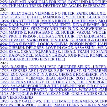
2/25: LO-FI MELANCHOLIA FOR KIDS, ROST UND KNOCHE
1/25: THE HALO TREES, DESTROY ME AGAIN, FAZERDAZE
2024
12/24: BILLY ZACH, VLIMMER, NO FILTER, PANIK DELU
11/24: PLASTIC ESTATE, IAMNOONE, YODELICE, BLACK D
10/24: TRADTÖCHTER, MARIA NIKOLA, LEA THOMAS, MO
9/24: DARKWAYS, PRINICIPE VALIENTE, DINA SUMMER,
8/24: NEON LIES, FRENCHY AND THE PUNK, KARWENDEL
7/24: MARTINÉ, KAFKA BAND, RL HUBER, VAZUM, WHOLE
6/24: PROFIT PRISON, ULTRA SUNN, HUIR, FEVERDREA
5/24: TEVALIK, SWIRLPOOL, PINHDAR, GLAMOUR & GLOO
4/24: DINA SUMMER, LOGIC & OLIVIA, POISON POINT, L
3/24: GIBRISH, DELGRES, LOVE IN CAGE, ASSASSUN - WE 
2/24: REAL, CREATING.PARADISE, J DEAD, TRAIN TO S
1/24: KARWENDEL, MÅRTEN LÄRKA, JOHNROSE, KOMPLI
NACHBEARBEITUNG ERSTER TEIL)
2023
18/23: B.ASHRA, IGOR YALIVEC, BRUEDER SELKE - UNT
17/23: SEEKERS ARE LOVERS, RAIN TO RUST, SUNCHARM
16/23: EGO AMP, MIND IN A BOX, GEORGE KOCHBECK, SYM
15/23: HIEMIS, VLIMMER, BRAUSEPÖTER, ROST UND KNO
14/23: ALPHA STRATEGY, ELECTROLYTES, THE UNDERGR
13/23: SALAMIRECORDER & THE HI-FI-PHONOS, FIR CO
12/23: SDH, LAUT FRAGEN, BLOND,SCALA, WIEGAND, C
11/23: ANTIPOLE & PARIS ALEXANDER, GIRLS UNDER G
BIS VERSTÖREND
10/23: GREY GALLOWS, THE ULTIMATE DREAMERS, SCEN
9/23: PATRICK WOLF, PERLEE, MALE TEARS, STEINER &