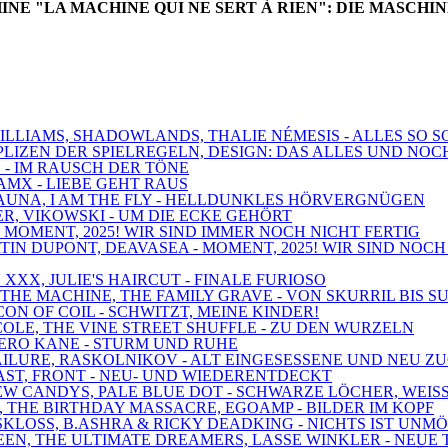
NE "LA MACHINE QUI NE SERT À RIEN": DIE MASCHI
 WILLIAMS, SHADOWLANDS, THALIE NÉMESIS - ALLES SO
MPLIZEN DER SPIELREGELN, DESIGN: DAS ALLES UND NOC
! - IM RAUSCH DER TÖNE
AMX - LIEBE GEHT RAUS
 SAUNA, I AM THE FLY - HELLDUNKLES HÖRVERGNÜGEN
BER, VIKOWSKI - UM DIE ECKE GEHÖRT
 - MOMENT, 2025! WIR SIND IMMER NOCH NICHT FERTIG
TIN DUPONT, DEAVASEA - MOMENT, 2025! WIR SIND NOCH
 XXX, JULIE'S HAIRCUT - FINALE FURIOSO
D THE MACHINE, THE FAMILY GRAVE - VON SKURRIL BIS S
ICON OF COIL - SCHWITZT, MEINE KINDER!
OLE, THE VINE STREET SHUFFLE - ZU DEN WURZELN
 NERO KANE - STURM UND RUHE
 FAILURE, RASKOLNIKOV - ALT EINGESESSENE UND NEU 
RAST, FRONT - NEU- UND WIEDERENTDECKT
 NEW CANDYS, PALE BLUE DOT - SCHWARZE LÖCHER, WEIS
, THE BIRTHDAY MASSACRE, EGOAMP - BILDER IM KOPF
 SKLOSS, B.ASHRA & RICKY DEADKING - NICHTS IST UNM
DEEN, THE ULTIMATE DREAMERS, LASSE WINKLER - NEUE