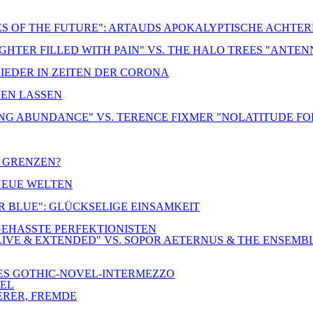
ES OF THE FUTURE": ARTAUDS APOKALYPTISCHE ACHTE
UGHTER FILLED WITH PAIN" VS. THE HALO TREES "ANTE
LIEDER IN ZEITEN DER CORONA
DEN LASSEN
NG ABUNDANCE" VS. TERENCE FIXMER "NOLATITUDE FO
R GRENZEN?
 NEUE WELTEN
ER BLUE": GLÜCKSELIGE EINSAMKEIT
-GEHASSTE PERFEKTIONISTEN
IVE & EXTENDED" VS. SOPOR AETERNUS & THE ENSEMB
NES GOTHIC-NOVEL-INTERMEZZO
TEL
ERER, FREMDE