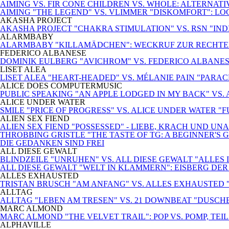
AIMING VS. FIR CONE CHILDREN VS. WHOLE: ALTERNA
AIMING "THE LEGEND" VS. VLIMMER "DISKOMFORT": L
AKASHA PROJECT
AKASHA PROJECT "CHAKRA STIMULATION" VS. RSN "INDIS
ALARMBABY
ALARMBABY "KILLAMÄDCHEN": WECKRUF ZUR RECHTE
FEDERICO ALBANESE
DOMINIK EULBERG "AVICHROM" VS. FEDERICO ALBANES
LISET ALEA
LISET ALEA "HEART-HEADED" VS. MÉLANIE PAIN "PARA
ALICE DOES COMPUTERMUSIC
PUBLIC SPEAKING "AN APPLE LODGED IN MY BACK" VS.
ALICE UNDER WATER
SMILE "PRICE OF PROGRESS" VS. ALICE UNDER WATER "
ALIEN SEX FIEND
ALIEN SEX FIEND "POSSESSED" - LIEBE, KRACH UND U
THROBBING GRISTLE "THE TASTE OF TG: A BEGINNER'S G
DIE GEDANKEN SIND FREI
ALL DIESE GEWALT
BLINDZEILE "UNRUHEN" VS. ALL DIESE GEWALT "ALLE
ALL DIESE GEWALT "WELT IN KLAMMERN": EISBERG DE
ALLES EXHAUSTED
TRISTAN BRUSCH "AM ANFANG" VS. ALLES EXHAUSTED
ALLTAG
ALLTAG "LEBEN AM TRESEN" VS. 21 DOWNBEAT "DUSCH
MARC ALMOND
MARC ALMOND "THE VELVET TRAIL": POP VS. POMP, TEIL 
ALPHAVILLE