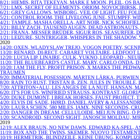
8/21: HIEMIS, RITA TEKEYAN, MARK E MOON, PLEIL, OS 
7/21: LMX, SECRET OF ELEMENTS, ORIOM, NOVOCIBIRSK
6/21: GREY GALLOWS, WISBORG, VEIL OF LIGHT, FEU FO
5/21: CONTROL ROOM, THE LIVELONG JUNE, STUMPFF, 
4/21: TAMPLE, MASHA QRELLA, ART NOIR, NICK SCHOFIE
3/21: BILLY ZACH, TAUSEND AUGEN, DEAD ASTRONAUTS,
2/21: FRANA, MESSER BRÜDER, SIGUR ROS, SEASURFER, D
1/21: LEIZURE, SUNTRIGGER, WHISPERS IN THE SHADOW, 
2020
14/20: OXEN, WLADYSLAW TREJO, VOGON POETRY, SCENI
13/20: RENARD, DI-RECT, CABARET VOLTAIRE, LEDFOOT
12/20: LUCIA LIP, LINAIRE, CULK, YUKNO, LEOPARD - N
11/20: THE BLUEBEARD'S CASTLE, MARY, CARLO ONDA,
10/20: I AM THE FLY, PROFIT PRISON, X MARKS THE P
TRÄUMEN
9/20: IMMATERIAL POSESSION, MÅRTEN LÄRKA, PURWIEN
8/20: RAIN TO RUST, TRISTÁN B, ZEN, JULES IN TROUBL
7/20: ATTRITON+ALU, LES ANGES DE LA NUIT, HANSAN,
6/20: IT'S FOR US, WINFRIED STRAUSS, KONTRAST, GLO
5/20: DUKE DUMONT, I BREAK HORSES, FAUST PROJECT, 
4/20: ELVIS DE SADE, HØRD, DANIEL AVERY & ALESSAN
3/20: LAURA SCHEN, 580 MILES, IAMX, NINE SECONDS, C
2/20: DANGER IN DREAM, CELLULOIDE, MEI JUN BING, Ô
1/20: SCANDROID, SECOND SIGHT, JANOSCH MOLDAU, M!R
2019
12/19: ALEX BRAUN, NO NEW DAWN, EDWARD KA-SPEL, A
11/19: BOX AND THE TWINS, SKEMER, NUOVO TESTAMENT
10/19: HERMETRIK, BLINDZEILE, KEINE ÜBUNG, KOMPLI