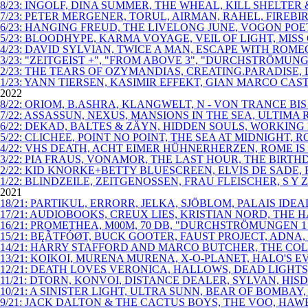
8/23: INGOLF, DINA SUMMER, THE WHEAL, KILL SHELT
7/23: PETER MERGENER, TORUL, AIRMAN, RAHEL, FIRE
6/23: HANGING FREUD, THE LIVELONG JUNE, VOGON PO
5/23: BLOODHYPE, KARMA VOYAGE, VEIL OF LIGHT, MISS
4/23: DAVID SYLVIAN, TWICE A MAN, ESCAPE WITH ROM
3/23: "ZEITGEIST +", "FROM ABOVE 3", "DURCHSTRÖM
2/23: THE TEARS OF OZYMANDIAS, CREATING.PARADISE, L
1/23: YANN TIERSEN, KASIMIR EFFEKT, GIAN MARCO CAS
2022
8/22: ORIOM, B.ASHRA, KLANGWELT, N - VON TRANCE B
7/22: ASSASSUN, NEXUS, MANSIONS IN THE SEA, ULTIMA 
6/22: DEKAD, BALTES & ZÄYN, HIDDEN SOULS, WORKING M
5/22: CLICHEE, POINT NO POINT, THE SEA AT MIDNIGHT
4/22: VHS DEATH, ACHT EIMER HÜHNERHERZEN, ROME IS 
3/22: PIA FRAUS, VONAMOR, THE LAST HOUR, THE BIRT
2/22: KID KNORKE+BETTY BLUESCREEN, ELVIS DE SADE, 
1/22: BLINDZEILE, ZEITGENOSSEN, FRAU FLEISCHER, S Y Z
2021
18/21: PARTIKUL, ERRORR, JELKA, SJÖBLOM, PALAIS I
17/21: AUDIOBOOKS, CREUX LIES, KRISTIAN NORD, THE H
16/21: PROMETHEA, M00M, 70 DB, "DURCHSTRÖMUNGEN
15/21: BĘÃTFÓØT, BUCK GOOTER, FAUST PROJECT, ADNA
14/21: HARRY STAFFORD AND MARCO BUTCHER, THE COL
13/21: KOIKOI, MURENA MURENA, X-O-PLANET, HALO'S E
12/21: DEATH LOVES VERONICA, HALLOWS, DEAD LIGHT
11/21: DTORN, KONVOI, DISTANCE DEALER, SYLVAN, HI
10/21: A SINISTER LIGHT, ULTRA SUNN, BEAR OF BOMB
9/21: JACK DALTON & THE CACTUS BOYS, THE VOO, HAW