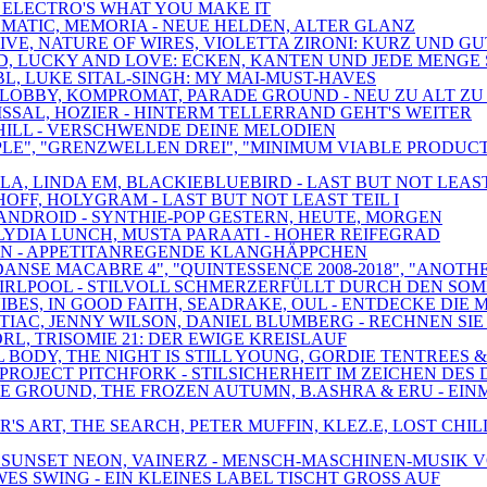
 - ELECTRO'S WHAT YOU MAKE IT
TOMATIC, MEMORIA - NEUE HELDEN, ALTER GLANZ
IVE, NATURE OF WIRES, VIOLETTA ZIRONI: KURZ UND GU
ED, LUCKY AND LOVE: ECKEN, KANTEN UND JEDE MENGE
BL, LUKE SITAL-SINGH: MY MAI-MUST-HAVES
, LOBBY, KOMPROMAT, PARADE GROUND - NEU ZU ALT ZU
ISSAL, HOZIER - HINTERM TELLERRAND GEHT'S WEITER
ANTHILL - VERSCHWENDE DEINE MELODIEN
CIPLE", "GRENZWELLEN DREI", "MINIMUM VIABLE PRODU
A, LINDA EM, BLACKIEBLUEBIRD - LAST BUT NOT LEAST 
OFF, HOLYGRAM - LAST BUT NOT LEAST TEIL I
 SCANDROID - SYNTHIE-POP GESTERN, HEUTE, MORGEN
, LYDIA LUNCH, MUSTA PARAATI - HOHER REIFEGRAD
RAUN - APPETITANREGENDE KLANGHÄPPCHEN
DANSE MACABRE 4", "QUINTESSENCE 2008-2018", "ANOTH
, SWIRLPOOL - STILVOLL SCHMERZERFÜLLT DURCH DEN SO
ES, IN GOOD FAITH, SEADRAKE, OUL - ENTDECKE DIE 
NTIAC, JENNY WILSON, DANIEL BLUMBERG - RECHNEN S
RL, TRISOMIE 21: DER EWIGE KREISLAUF
AL BODY, THE NIGHT IS STILL YOUNG, GORDIE TENTREE
PROJECT PITCHFORK - STILSICHERHEIT IM ZEICHEN DES
E GROUND, THE FROZEN AUTUMN, B.ASHRA & ERU - EIN
NER'S ART, THE SEARCH, PETER MUFFIN, KLEZ.E, LOST
, SUNSET NEON, VAINERZ - MENSCH-MASCHINEN-MUSIK V
ES SWING - EIN KLEINES LABEL TISCHT GROSS AUF