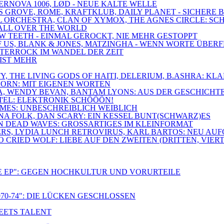
PERNOVA 1006, LØD - NEUE KALTE WELLE
SS GROVE, ROME, KRAFTKLUB, DAILY PLANET - SICHERE
ROYAL ORCHESTRA, CLAN OF XYMOX, THE AGNES CIRCLE:
O ALL OVER THE WORLD
OW TEETH - EINMAL GEROCKT, NIE MEHR GESTOPPT
 OF US, BLANK & JONES, MATZINGHA - WENN WORTE ÜBE
DÜSTERROCK IM WANDEL DER ZEIT
 IST MEHR
IETY, THE LIVING GODS OF HAITI, DELERIUM, B.ASHRA:
HORN: MIT EIGENEN WORTEN
NA, WENDY BEVAN, BANTAM LYONS: AUS DER GESCHICHT
I'EL: ELEKTRONIK SCHÖÖÖN!
LAMES: UNBESCHREIBLICH WEIBLICH
GNA FOLK, DAN SCARY: EIN KESSEL BUNT(SCHWARZ)ES
ON DEAD WAVES: GROSSARTIGES IM KLEINFORMAT
ERS, LYDIA LUNCH RETROVIRUS, KARL BARTOS: NEU AU
CRIED WOLF: LIEBE AUF DEN ZWEITEN (DRITTEN, VIERT
E EP": GEGEN HOCHKULTUR UND VORURTEILE
70-74": DIE LÜCKEN GESCHLOSSEN
MEETS TALENT