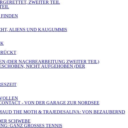
ERGERETTET, ZWEITER TEIL
TEIL
E FINDEN
ICHT, ALIENS UND KAUGUMMIS
CK
ERRÜCKT
OBEN (DER NACHBEARBEITUNG ZWEITER TEIL)
GESCHOBEN, NICHT AUFGEHOBEN (DER
RESZEIT
 VOLLEN
E CONTACT - VON DER GARAGE ZUR NORDSEE
E, MAUD THE MOTH & TRAJEDESALIVA: VON BEZAUBERND
 DER SCHWEBE
ING: GANZ GROSSES TENNIS