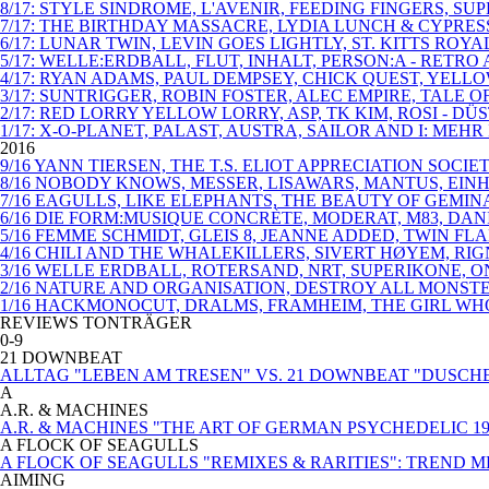
8/17: STYLE SINDROME, L'AVENIR, FEEDING FINGERS, SU
7/17: THE BIRTHDAY MASSACRE, LYDIA LUNCH & CYPRE
6/17: LUNAR TWIN, LEVIN GOES LIGHTLY, ST. KITTS 
5/17: WELLE:ERDBALL, FLUT, INHALT, PERSON:A - RETR
4/17: RYAN ADAMS, PAUL DEMPSEY, CHICK QUEST, YELL
3/17: SUNTRIGGER, ROBIN FOSTER, ALEC EMPIRE, TALE
2/17: RED LORRY YELLOW LORRY, ASP, TK KIM, ROSI - 
1/17: X-O-PLANET, PALAST, AUSTRA, SAILOR AND I: MEHR
2016
9/16 YANN TIERSEN, THE T.S. ELIOT APPRECIATION SOC
8/16 NOBODY KNOWS, MESSER, LISAWARS, MANTUS, EIN
7/16 EAGULLS, LIKE ELEPHANTS, THE BEAUTY OF GEMI
6/16 DIE FORM:MUSIQUE CONCRÈTE, MODERAT, M83, DAN
5/16 FEMME SCHMIDT, GLEIS 8, JEANNE ADDED, TWIN F
4/16 CHILI AND THE WHALEKILLERS, SIVERT HØYEM, RI
3/16 WELLE ERDBALL, ROTERSAND, NRT, SUPERIKONE, 
2/16 NATURE AND ORGANISATION, DESTROY ALL MONST
1/16 HACKMONOCUT, DRALMS, FRAMHEIM, THE GIRL WHO 
REVIEWS TONTRÄGER
0-9
21 DOWNBEAT
ALLTAG "LEBEN AM TRESEN" VS. 21 DOWNBEAT "DUSCH
A
A.R. & MACHINES
A.R. & MACHINES "THE ART OF GERMAN PSYCHEDELIC 19
A FLOCK OF SEAGULLS
A FLOCK OF SEAGULLS "REMIXES & RARITIES": TREND 
AIMING