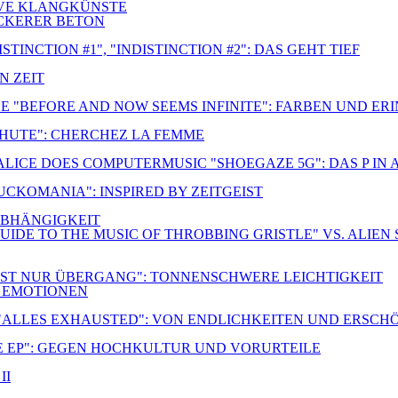
TIVE KLANGKÜNSTE
OCKERER BETON
TINCTION #1", "INDISTINCTION #2": DAS GEHT TIEF
N ZEIT
E "BEFORE AND NOW SEEMS INFINITE": FARBEN UND E
CHUTE": CHERCHEZ LA FEMME
 ALICE DOES COMPUTERMUSIC "SHOEGAZE 5G": DAS P IN
FUCKOMANIA": INSPIRED BY ZEITGEIST
NABHÄNGIGKEIT
UIDE TO THE MUSIC OF THROBBING GRISTLE" VS. ALIEN 
S IST NUR ÜBERGANG": TONNENSCHWERE LEICHTIGKEIT
R EMOTIONEN
 "ALLES EXHAUSTED": VON ENDLICHKEITEN UND ERSC
E EP": GEGEN HOCHKULTUR UND VORURTEILE
II