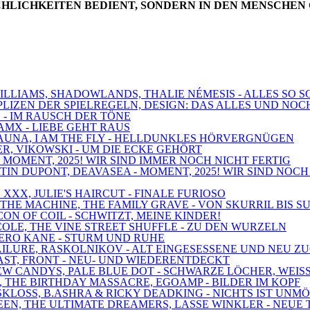
CHLICHKEITEN BEDIENT, SONDERN IN DEN MENSCHEN 
 WILLIAMS, SHADOWLANDS, THALIE NÉMESIS - ALLES SO
MPLIZEN DER SPIELREGELN, DESIGN: DAS ALLES UND NOC
! - IM RAUSCH DER TÖNE
AMX - LIEBE GEHT RAUS
 SAUNA, I AM THE FLY - HELLDUNKLES HÖRVERGNÜGEN
BER, VIKOWSKI - UM DIE ECKE GEHÖRT
 - MOMENT, 2025! WIR SIND IMMER NOCH NICHT FERTIG
TIN DUPONT, DEAVASEA - MOMENT, 2025! WIR SIND NOCH
 XXX, JULIE'S HAIRCUT - FINALE FURIOSO
D THE MACHINE, THE FAMILY GRAVE - VON SKURRIL BIS S
ICON OF COIL - SCHWITZT, MEINE KINDER!
OLE, THE VINE STREET SHUFFLE - ZU DEN WURZELN
 NERO KANE - STURM UND RUHE
 FAILURE, RASKOLNIKOV - ALT EINGESESSENE UND NEU 
RAST, FRONT - NEU- UND WIEDERENTDECKT
 NEW CANDYS, PALE BLUE DOT - SCHWARZE LÖCHER, WEIS
, THE BIRTHDAY MASSACRE, EGOAMP - BILDER IM KOPF
 SKLOSS, B.ASHRA & RICKY DEADKING - NICHTS IST UNM
DEEN, THE ULTIMATE DREAMERS, LASSE WINKLER - NEUE