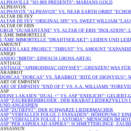
ALPHAVILLE "SO 80S PRESENTS": MARIANS GOLD
ALPHAVOX
ALPHAVOX "ALPHAVOX" VS. NEAR EARTH ORBIT "ECHO
ALTAR DE FEY
ALTAR DE FEY "ORIGINAL SIN" VS. SWEET WILLIAM "LA
ALTAR OF ERIS
GRGR "QUARANTÄNE" VS. ALTAR OF ERIS "ISOLATION": 
L'ÂME IMMORTELLE
L'ÂME IMMORTELLE "DRAHTSEILAKT": LEIDEN UND LEI
AMOUNT
GREEN LAKE PROJECT "THRUST" VS. AMOUNT "EXPANDI
ANIQO
ANIQO "BIRTH": EINFACH GROSS-ART-IG
ANTIAGE
ANTIAGE "APHRODISIAC ODYSSEY": GRENZEN? WAS FÜ
ÅRABROT
DORCAS "DORCAS" VS. ÅRABROT "RITE OF DIONYSUS":
ART OF EMPATHY
ART OF EMPATHY "END OF I" VS. A.A. WILLIAMS "FOREV
ASP
DEINE LAKAIEN "DUAL +" VS. ASP "ENDLICH!": GELIEBT
ASP "ZAUBERERBRUDER - DER KRABAT-LIEDERZYKLUS L
UND ANGESPIEN
ASP "ZUTIEFST": DER SCHWARZE LIEDERMACHER
ASP "VERFALLEN FOLGE 2: FASSADEN": HÖHEPUNKT EI
ASP "VERFALLEN FOLGE 1: ASTORIA": MENSCHEN IM HO
ASP "PER ASPERA AD ASPERA": SCHMETTERLINGE, ZAUB
ASSASSUN