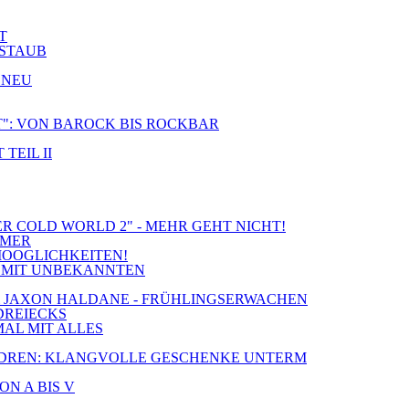
T
 STAUB
 NEU
CT": VON BAROCK BIS ROCKBAR
TEIL II
ER COLD WORLD 2" - MEHR GEHT NICHT!
MMER
MOOGLICHKEITEN!
IE MIT UNBEKANNTEN
S & JAXON HALDANE - FRÜHLINGSERWACHEN
 DREIECKS
MAL MIT ALLES
 CHILDREN: KLANGVOLLE GESCHENKE UNTERM
ON A BIS V