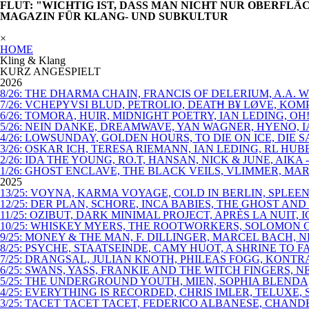
FLUT: "WICHTIG IST, DASS MAN NICHT NUR OBERFLÄ
MAGAZIN FÜR KLANG- UND SUBKULTUR
×
HOME
Kling & Klang
KURZ ANGESPIELT
2026
8/26: THE DHARMA CHAIN, FRANCIS OF DELERIUM, A.A.
7/26: VCHEPYVSI BLUD, PETROLIO, DEATĦ B¥ LØVE, KO
6/26: TOMORA, HUIR, MIDNIGHT POETRY, IAN LEDING, OH
5/26: NEIN DANKE, DREAMWAVE, YAN WAGNER, HYENO, I
4/26: LOWSUNDAY, GOLDEN HOURS, TO DIE ON ICE, DIE
3/26: OSKAR ICH, TERESA RIEMANN, IAN LEDING, RL HU
2/26: IDA THE YOUNG, RO.T, HANSAN, NICK & JUNE, AIKA
1/26: GHOST ENCLAVE, THE BLACK VEILS, VLIMMER, MAR
2025
13/25: VOYNA, KARMA VOYAGE, COLD IN BERLIN, SPLEEN
12/25: DER PLAN, SCHORE, INCA BABIES, THE GHOST AN
11/25: OZIBUT, DARK MINIMAL PROJECT, APRÈS LA NUIT, 
10/25: WHISKEY MYERS, THE ROOTWORKERS, SOLOMON C
9/25: MONEY & THE MAN, F. DILLINGER, MARCEL BACH,
8/25: PSYCHE, STAATSEINDE, CAMY HUOT, A SHRINE TO
7/25: DRANGSAL, JULIAN KNOTH, PHILEAS FOGG, KONT
6/25: SWANS, YASS, FRANKIE AND THE WITCH FINGERS,
5/25: THE UNDERGROUND YOUTH, MIEN, SOPHIA BLENDA
4/25: EVERYTHING IS RECORDED, CHRIS IMLER, TELUXE,
3/25: TACET TACET TACET, FEDERICO ALBANESE, CHAN