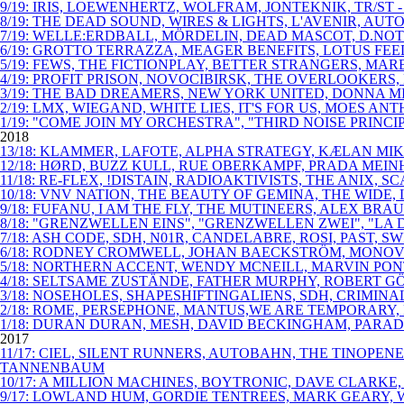
9/19: IRIS, LOEWENHERTZ, WOLFRAM, JONTEKNIK, TR/ST
8/19: THE DEAD SOUND, WIRES & LIGHTS, L'AVENIR, AU
7/19: WELLE:ERDBALL, MÖRDELIN, DEAD MASCOT, D.NOT
6/19: GROTTO TERRAZZA, MEAGER BENEFITS, LOTUS FE
5/19: FEWS, THE FICTIONPLAY, BETTER STRANGERS, MAR
4/19: PROFIT PRISON, NOVOCIBIRSK, THE OVERLOOKERS
3/19: THE BAD DREAMERS, NEW YORK UNITED, DONNA M
2/19: LMX, WIEGAND, WHITE LIES, IT'S FOR US, MOES 
1/19: "COME JOIN MY ORCHESTRA", "THIRD NOISE PRIN
2018
13/18: KLAMMER, LAFOTE, ALPHA STRATEGY, KÆLAN MIKL
12/18: HØRD, BUZZ KULL, RUE OBERKAMPF, PRADA MEINH
11/18: RE-FLEX, !DISTAIN, RADIOAKTIVISTS, THE ANIX,
10/18: VNV NATION, THE BEAUTY OF GEMINA, THE WIDE
9/18: FUFANU, I AM THE FLY, THE MUTINEERS, ALEX B
8/18: "GRENZWELLEN EINS", "GRENZWELLEN ZWEI", "LA 
7/18: ASH CODE, SDH, N01R, CANDELABRE, ROSI, PAST
6/18: RODNEY CROMWELL, JOHAN BAECKSTRÖM, MONOVIB
5/18: NORTHERN ACCENT, WENDY MCNEILL, MARVIN PO
4/18: SELTSAME ZUSTÄNDE, FATHER MURPHY, ROBERT GÖ
3/18: NOSEHOLES, SHAPESHIFTINGALIENS, SDH, CRIMIN
2/18: ROME, PERSEPHONE, MANTUS,WE ARE TEMPORARY, 
1/18: DURAN DURAN, MESH, DAVID BECKINGHAM, PARAD
2017
11/17: CIEL, SILENT RUNNERS, AUTOBAHN, THE TINOPE
TANNENBAUM
10/17: A MILLION MACHINES, BOYTRONIC, DAVE CLARKE
9/17: LOWLAND HUM, GORDIE TENTREES, MARK GEARY, W