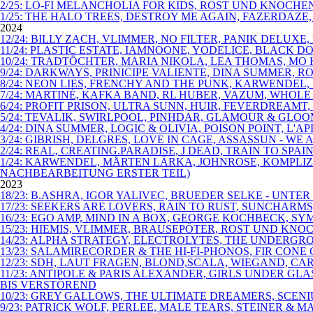
2/25: LO-FI MELANCHOLIA FOR KIDS, ROST UND KNOCHE
1/25: THE HALO TREES, DESTROY ME AGAIN, FAZERDAZE
2024
12/24: BILLY ZACH, VLIMMER, NO FILTER, PANIK DELU
11/24: PLASTIC ESTATE, IAMNOONE, YODELICE, BLACK D
10/24: TRADTÖCHTER, MARIA NIKOLA, LEA THOMAS, MO
9/24: DARKWAYS, PRINICIPE VALIENTE, DINA SUMMER,
8/24: NEON LIES, FRENCHY AND THE PUNK, KARWENDEL
7/24: MARTINÉ, KAFKA BAND, RL HUBER, VAZUM, WHOLE
6/24: PROFIT PRISON, ULTRA SUNN, HUIR, FEVERDREA
5/24: TEVALIK, SWIRLPOOL, PINHDAR, GLAMOUR & GLOO
4/24: DINA SUMMER, LOGIC & OLIVIA, POISON POINT, L
3/24: GIBRISH, DELGRES, LOVE IN CAGE, ASSASSUN - WE 
2/24: REAL, CREATING.PARADISE, J DEAD, TRAIN TO S
1/24: KARWENDEL, MÅRTEN LÄRKA, JOHNROSE, KOMPLI
NACHBEARBEITUNG ERSTER TEIL)
2023
18/23: B.ASHRA, IGOR YALIVEC, BRUEDER SELKE - UNT
17/23: SEEKERS ARE LOVERS, RAIN TO RUST, SUNCHARM
16/23: EGO AMP, MIND IN A BOX, GEORGE KOCHBECK, SYM
15/23: HIEMIS, VLIMMER, BRAUSEPÖTER, ROST UND KNO
14/23: ALPHA STRATEGY, ELECTROLYTES, THE UNDERGR
13/23: SALAMIRECORDER & THE HI-FI-PHONOS, FIR CO
12/23: SDH, LAUT FRAGEN, BLOND,SCALA, WIEGAND, C
11/23: ANTIPOLE & PARIS ALEXANDER, GIRLS UNDER G
BIS VERSTÖREND
10/23: GREY GALLOWS, THE ULTIMATE DREAMERS, SCEN
9/23: PATRICK WOLF, PERLEE, MALE TEARS, STEINER &