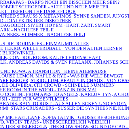
BARBAPAPAS - DARF'S NOCH EIN BISSCHEN MEHR SEIN?
, ROBERT SCHROEDER - ALTE UND NEUE MEISTER
LLET - DEPRI ON THE DANCEFLOOR
WINFRIED STRAUSS X METANIMOS, SYNNE SANDEN, JUNGS
LD - DIALEKTIK DER DISKOTHEK
 DAGOBERT, SIVERT HØYEM - HART, ZART, SMART
ARK - NACHLESE TEIL II
VAINERZ, VLIMMER - NACHLESE TEIL I
US, RETROJUNKIES - EINMAL MIT ALLES
 LE TEKRØ, WELLE ERDBALL - VON DEN ALTEN LERNEN
EUE BLICKWINKEL
 DILK, CONTROL ROOM: KALTE LEIDENSCHAFT
EDWALK, ANDREAS DAVIDS & SVEN PHALANX, JOHANNES S
 UND KOWA, A TRANSITION - KEINE ATEMPAUSE
E, LOUISE LEMÓN, MAPLE & RYE - WAS DIE WELT BEWEGT
 MARE BERGER, STRIDULUM, BEAUTY IN CHAOS - VON OB
RIA DE OLIVEIRA, 6TH CROWD - SCHNELLE NUMMERN
THE ROOM IN THE WOOD - TANZ IN DEN MAI
DRO CORTINI, FROM APES TO ANGELS, KARLUV TYN, A CH
RUSH - ZEIT FÜR WESENTLICHES
 PARADIS, RAIN TO RUST - AUS ALLEN ECKEN UND ENDEN
!M!, STARS CRUSADERS - SÜSSER DIE SYNTHIES NIE KLI
SP, MICHAEL LANE, SOFIA TALVIK - GROSSE BESCHERUNG
O, VIRGIN TEARS - UNBESCHREIBLICH WEIBLICH
ZEN DER SPIELREGELN, THE SLOW SHOW, SOUND OF CBD 