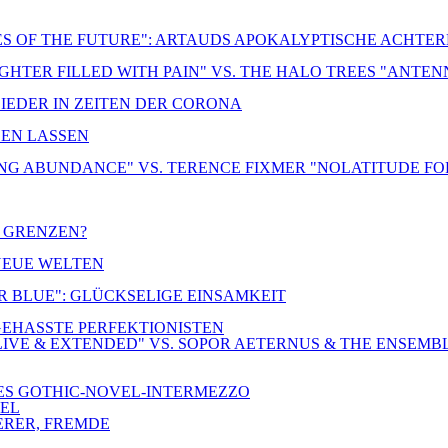
ES OF THE FUTURE": ARTAUDS APOKALYPTISCHE ACHTE
UGHTER FILLED WITH PAIN" VS. THE HALO TREES "ANTE
LIEDER IN ZEITEN DER CORONA
DEN LASSEN
NG ABUNDANCE" VS. TERENCE FIXMER "NOLATITUDE FO
R GRENZEN?
 NEUE WELTEN
ER BLUE": GLÜCKSELIGE EINSAMKEIT
-GEHASSTE PERFEKTIONISTEN
IVE & EXTENDED" VS. SOPOR AETERNUS & THE ENSEMB
NES GOTHIC-NOVEL-INTERMEZZO
TEL
ERER, FREMDE