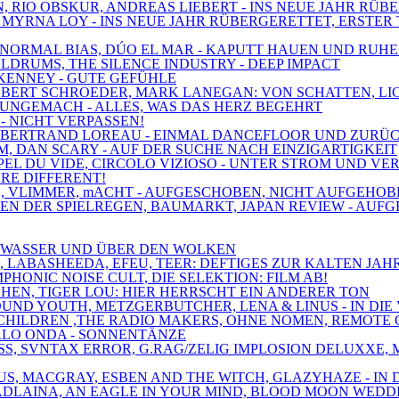
N, RIO OBSKUR, ANDREAS LIEBERT - INS NEUE JAHR RÜB
, MYRNA LOY - INS NEUE JAHR RÜBERGERETTET, ERSTER 
XE, NORMAL BIAS, DÚO EL MAR - KAPUTT HAUEN UND RUH
OLDRUMS, THE SILENCE INDUSTRY - DEEP IMPACT
 KENNEY - GUTE GEFÜHLE
 ROBERT SCHROEDER, MARK LANEGAN: VON SCHATTEN, L
, UNGEMACH - ALLES, WAS DAS HERZ BEGEHRT
 - NICHT VERPASSEN!
MT, BERTRAND LOREAU - EINMAL DANCEFLOOR UND ZURÜ
M, DAN SCARY - AUF DER SUCHE NACH EINZIGARTIGKEIT
'APPEL DU VIDE, CIRCOLO VIZIOSO - UNTER STROM UND V
ARE DIFFERENT!
PAIN, VLIMMER, mACHT - AUFGESCHOBEN, NICHT AUFGEH
ZEN DER SPIELREGEN, BAUMARKT, JAPAN REVIEW - AUF
ER WASSER UND ÜBER DEN WOLKEN
S, LABASHEEDA, EFEU, TEER: DEFTIGES ZUR KALTEN JAH
PHONIC NOISE CULT, DIE SELEKTION: FILM AB!
CHEN, TIGER LOU: HIER HERRSCHT EIN ANDERER TON
OUND YOUTH, METZGERBUTCHER, LENA & LINUS - IN DIE
NE CHILDREN ,THE RADIO MAKERS, OHNE NOMEN, REMOT
ARLO ONDA - SONNENTÄNZE
LASS, SVNTAX ERROR, G.RAG/ZELIG IMPLOSION DELUXX
IUS, MACGRAY, ESBEN AND THE WITCH, GLAZYHAZE - IN
 MADLAINA, AN EAGLE IN YOUR MIND, BLOOD MOON WEDD