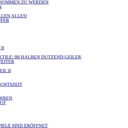
RGENOMMEN ZU WERDEN
N
LLEN ALLES!
PFER
II
JEKTILE: IM HALBEN DUTZEND GEILER
WEITER
IL II
ACHTSZEIT
AHREN
AUF
PIELE SIND ERÖFFNET