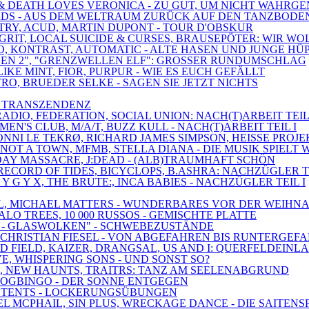
ER & DEATH LOVES VERONICA - ZU GUT, UM NICHT WAH
BIRDS - AUS DEM WELTRAUM ZURÜCK AUF DEN TANZBODE
ETRY, ACUD, MARTIN DUPONT - TOUR D'OBSKUR
 GRIT, LOCAL SUICIDE & CURSES, BRAUSEPÖTER: WIR WO
EO, KONTRAST, AUTOMATIC - ALTE HASEN UND JUNGE HÜ
UNGEN 2", "GRENZWELLEN ELF": GROSSER RUNDUMSCHLAG
IKE MINT, FIOR, PURPUR - WIE ES EUCH GEFÄLLT
TRO, BRUEDER SELKE - SAGEN SIE JETZT NICHTS
IS TRANSZENDENZ
RADIO, FEDERATION, SOCIAL UNION: NACH(T)ARBEIT TEIL 
EN'S CLUB, M/A/T, BUZZ KULL - NACH(T)ARBEIT TEIL I
, RONNI LE TEKRØ, RICHARD JAMES SIMPSON, HEISSE PRO
NOT A TOWN, MFMB, STELLA DIANA - DIE MUSIK SPIELT 
HDAY MASSACRE, J:DEAD - (ALB)TRAUMHAFT SCHÖN
RECORD OF TIDES, BICYCLOPS, B.ASHRA: NACHZÜGLER TE
 Y G Y X, THE BRUTE:, INCA BABIES - NACHZÜGLER TEIL I
DEAL, MICHAEL MATTERS - WUNDERBARES VOR DER WEIHN
ALO TREES, 10 000 RUSSOS - GEMISCHTE PLATTE
 1 - GLASWOLKEN" - SCHWEBEZUSTÄNDE
, CHRISTIAN FIESEL - VON ABGEFAHREN BIS RUNTERGEF
D FIELD, KAIZER, DRANGSAL, US AND I: QUERFELDEINL
VE, WHISPERING SONS - UND SONST SO?
S, NEW HAUNTS, TRAITRS: TANZ AM SEELENABGRUND
SDOGBINGO - DER SONNE ENTGEGEN
AY, TENTS - LOCKERUNGSÜBUNGEN
EL MCPHAIL, SIN PLUS, WRECKAGE DANCE - DIE SAITENS