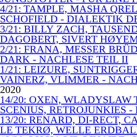
4/21: TAMPLE, MASHA QREL
SCHOFIELD - DIALEKTIK 
3/21: BILLY ZACH, TAUSE
DAGOBERT, SIVERT HØYEM 
2/21: FRANA, MESSER BRÜD
DARK - NACHLESE TEIL II
1/21: LEIZURE, SUNTRIGGE
VAINERZ, VLIMMER - NACH
2020
14/20: OXEN, WLADYSLAW 
SCENIUS, RETROJUNKIES -
13/20: RENARD, DI-RECT, 
LE TEKRØ, WELLE ERDBAL