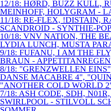
12/18: HØRD, BUZZ KULL,
MEINHOFF, HOLYGRAM - LA
11/18: RE-FLEX, !DISTAIN,
SCANDROID - SYNTHIE-PO
10/18: VNV NATION, THE B
LYDIA LUNCH, MUSTA PAR
9/18: FUFANU, I AM THE F
BRAUN - APPETITANREGE
8/18: "GRENZWELLEN EINS
DANSE MACABRE 4", "QUINT
"ANOTHER COLD WORLD 2"
7/18: ASH CODE, SDH, N01R
SWIRLPOOL - STILVOLL S
SOMMER