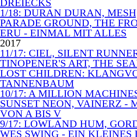
DREIECKS
1/18: DURAN DURAN, MES
PARADE GROUND, THE FR
ERU - EINMAL MIT ALLES
2017
11/17: CIEL, SILENT RUNN
TINOPENER'S ART, THE SEA
LOST CHILDREN: KLANGV
TANNENBAUM
10/17: A MILLION MACHIN
SUNSET NEON, VAINERZ -
VON A BIS V
9/17: LOWLAND HUM, GOR
WES SWING - EIN KLEINES