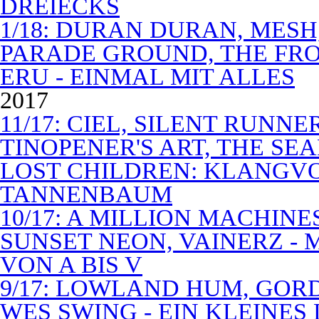
DREIECKS
1/18: DURAN DURAN, MES
PARADE GROUND, THE FR
ERU - EINMAL MIT ALLES
2017
11/17: CIEL, SILENT RUNN
TINOPENER'S ART, THE SEA
LOST CHILDREN: KLANGV
TANNENBAUM
10/17: A MILLION MACHIN
SUNSET NEON, VAINERZ -
VON A BIS V
9/17: LOWLAND HUM, GOR
WES SWING - EIN KLEINES