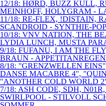
12/18: HØRD, BUZZ KULL,
MEINHOFF, HOLYGRAM - LA
11/18: RE-FLEX, !DISTAIN,
SCANDROID - SYNTHIE-PO
10/18: VNV NATION, THE B
LYDIA LUNCH, MUSTA PAR
9/18: FUFANU, I AM THE F
BRAUN - APPETITANREGE
8/18: "GRENZWELLEN EINS
DANSE MACABRE 4", "QUINT
"ANOTHER COLD WORLD 2"
7/18: ASH CODE, SDH, N01R
SWIRLPOOL - STILVOLL S
SOMMER