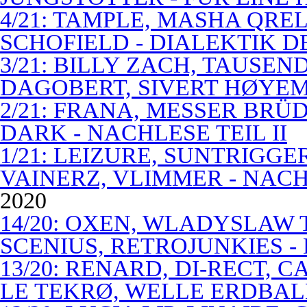
4/21: TAMPLE, MASHA QREL
SCHOFIELD - DIALEKTIK 
3/21: BILLY ZACH, TAUSE
DAGOBERT, SIVERT HØYEM 
2/21: FRANA, MESSER BRÜD
DARK - NACHLESE TEIL II
1/21: LEIZURE, SUNTRIGGE
VAINERZ, VLIMMER - NACH
2020
14/20: OXEN, WLADYSLAW 
SCENIUS, RETROJUNKIES -
13/20: RENARD, DI-RECT, 
LE TEKRØ, WELLE ERDBAL