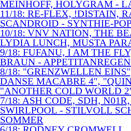
MEINHOFF, HOLYGRAM - LA
11/18: RE-FLEX, !DISTAIN,
SCANDROID - SYNTHIE-PO
10/18: VNV NATION, THE B
LYDIA LUNCH, MUSTA PAR
9/18: FUFANU, I AM THE F
BRAUN - APPETITANREGE
8/18: "GRENZWELLEN EINS
DANSE MACABRE 4", "QUINT
"ANOTHER COLD WORLD 2"
7/18: ASH CODE, SDH, N01R
SWIRLPOOL - STILVOLL S
SOMMER
6/18: RODNEY CROMWELL,