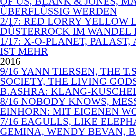
OF US, BLANK & JONES, 
ÜBERFLÜSSIG WERDEN
2/17: RED LORRY YELLOW LO
DÜSTERROCK IM WANDEL 
1/17: X-O-PLANET, PALAST
IST MEHR
2016
9/16 YANN TIERSEN, THE T.
SOCIETY, THE LIVING GODS
B.ASHRA: KLANG-KUSCHE
8/16 NOBODY KNOWS, MES
EINHORN: MIT EIGENEN W
7/16 EAGULLS, LIKE ELEP
GEMINA, WENDY BEVAN, B