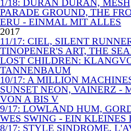
1/18: DURAN DURAN, MES
PARADE GROUND, THE FR
ERU - EINMAL MIT ALLES
2017
11/17: CIEL, SILENT RUNN
TINOPENER'S ART, THE SEA
LOST CHILDREN: KLANGV
TANNENBAUM
10/17: A MILLION MACHIN
SUNSET NEON, VAINERZ -
VON A BIS V
9/17: LOWLAND HUM, GOR
WES SWING - EIN KLEINES
8/17: STYLE SINDROME, L'