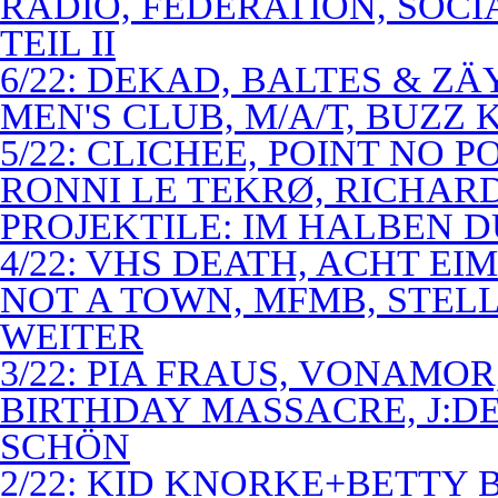
RADIO, FEDERATION, SOCI
TEIL II
6/22: DEKAD, BALTES & Z
MEN'S CLUB, M/A/T, BUZZ K
5/22: CLICHEE, POINT NO P
RONNI LE TEKRØ, RICHARD
PROJEKTILE: IM HALBEN 
4/22: VHS DEATH, ACHT E
NOT A TOWN, MFMB, STELL
WEITER
3/22: PIA FRAUS, VONAMOR
BIRTHDAY MASSACRE, J:D
SCHÖN
2/22: KID KNORKE+BETTY 