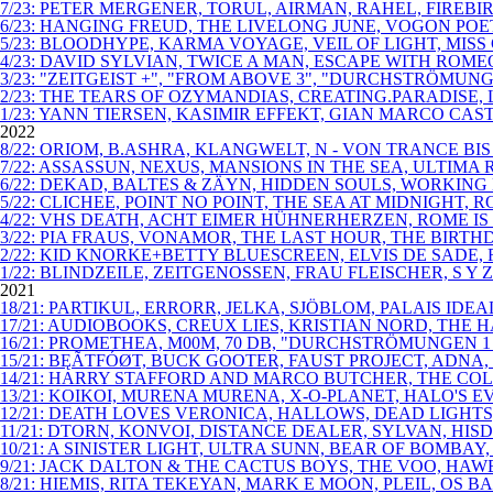
7/23: PETER MERGENER, TORUL, AIRMAN, RAHEL, FIRE
6/23: HANGING FREUD, THE LIVELONG JUNE, VOGON PO
5/23: BLOODHYPE, KARMA VOYAGE, VEIL OF LIGHT, MISS
4/23: DAVID SYLVIAN, TWICE A MAN, ESCAPE WITH ROM
3/23: "ZEITGEIST +", "FROM ABOVE 3", "DURCHSTRÖM
2/23: THE TEARS OF OZYMANDIAS, CREATING.PARADISE, L
1/23: YANN TIERSEN, KASIMIR EFFEKT, GIAN MARCO CAS
2022
8/22: ORIOM, B.ASHRA, KLANGWELT, N - VON TRANCE B
7/22: ASSASSUN, NEXUS, MANSIONS IN THE SEA, ULTIMA 
6/22: DEKAD, BALTES & ZÄYN, HIDDEN SOULS, WORKING M
5/22: CLICHEE, POINT NO POINT, THE SEA AT MIDNIGHT
4/22: VHS DEATH, ACHT EIMER HÜHNERHERZEN, ROME IS 
3/22: PIA FRAUS, VONAMOR, THE LAST HOUR, THE BIRT
2/22: KID KNORKE+BETTY BLUESCREEN, ELVIS DE SADE, 
1/22: BLINDZEILE, ZEITGENOSSEN, FRAU FLEISCHER, S Y Z
2021
18/21: PARTIKUL, ERRORR, JELKA, SJÖBLOM, PALAIS I
17/21: AUDIOBOOKS, CREUX LIES, KRISTIAN NORD, THE H
16/21: PROMETHEA, M00M, 70 DB, "DURCHSTRÖMUNGEN
15/21: BĘÃTFÓØT, BUCK GOOTER, FAUST PROJECT, ADNA
14/21: HARRY STAFFORD AND MARCO BUTCHER, THE COL
13/21: KOIKOI, MURENA MURENA, X-O-PLANET, HALO'S E
12/21: DEATH LOVES VERONICA, HALLOWS, DEAD LIGHT
11/21: DTORN, KONVOI, DISTANCE DEALER, SYLVAN, HI
10/21: A SINISTER LIGHT, ULTRA SUNN, BEAR OF BOMB
9/21: JACK DALTON & THE CACTUS BOYS, THE VOO, HAW
8/21: HIEMIS, RITA TEKEYAN, MARK E MOON, PLEIL, OS 