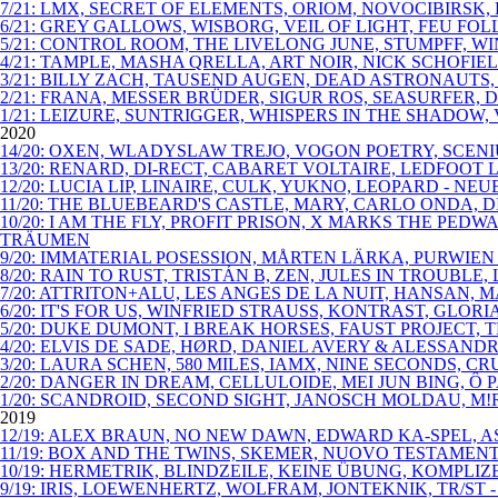
7/21: LMX, SECRET OF ELEMENTS, ORIOM, NOVOCIBIRSK
6/21: GREY GALLOWS, WISBORG, VEIL OF LIGHT, FEU FO
5/21: CONTROL ROOM, THE LIVELONG JUNE, STUMPFF, 
4/21: TAMPLE, MASHA QRELLA, ART NOIR, NICK SCHOFIE
3/21: BILLY ZACH, TAUSEND AUGEN, DEAD ASTRONAUTS,
2/21: FRANA, MESSER BRÜDER, SIGUR ROS, SEASURFER, D
1/21: LEIZURE, SUNTRIGGER, WHISPERS IN THE SHADOW, 
2020
14/20: OXEN, WLADYSLAW TREJO, VOGON POETRY, SCENI
13/20: RENARD, DI-RECT, CABARET VOLTAIRE, LEDFOOT
12/20: LUCIA LIP, LINAIRE, CULK, YUKNO, LEOPARD - N
11/20: THE BLUEBEARD'S CASTLE, MARY, CARLO ONDA,
10/20: I AM THE FLY, PROFIT PRISON, X MARKS THE P
TRÄUMEN
9/20: IMMATERIAL POSESSION, MÅRTEN LÄRKA, PURWIEN
8/20: RAIN TO RUST, TRISTÁN B, ZEN, JULES IN TROUBL
7/20: ATTRITON+ALU, LES ANGES DE LA NUIT, HANSAN,
6/20: IT'S FOR US, WINFRIED STRAUSS, KONTRAST, GLO
5/20: DUKE DUMONT, I BREAK HORSES, FAUST PROJECT, 
4/20: ELVIS DE SADE, HØRD, DANIEL AVERY & ALESSAN
3/20: LAURA SCHEN, 580 MILES, IAMX, NINE SECONDS, C
2/20: DANGER IN DREAM, CELLULOIDE, MEI JUN BING, Ô
1/20: SCANDROID, SECOND SIGHT, JANOSCH MOLDAU, M!R
2019
12/19: ALEX BRAUN, NO NEW DAWN, EDWARD KA-SPEL, A
11/19: BOX AND THE TWINS, SKEMER, NUOVO TESTAMENT
10/19: HERMETRIK, BLINDZEILE, KEINE ÜBUNG, KOMPLI
9/19: IRIS, LOEWENHERTZ, WOLFRAM, JONTEKNIK, TR/ST