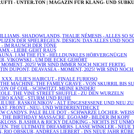
UFTI - UNTER.TON | MAGAZIN FÜR KLANG- UND SUBK
 WILLIAMS, SHADOWLANDS, THALIE NÉMESIS - ALLES SO
MPLIZEN DER SPIELREGELN, DESIGN: DAS ALLES UND NOC
! - IM RAUSCH DER TÖNE
AMX - LIEBE GEHT RAUS
 SAUNA, I AM THE FLY - HELLDUNKLES HÖRVERGNÜGEN
BER, VIKOWSKI - UM DIE ECKE GEHÖRT
 - MOMENT, 2025! WIR SIND IMMER NOCH NICHT FERTIG
TIN DUPONT, DEAVASEA - MOMENT, 2025! WIR SIND NOCH
 XXX, JULIE'S HAIRCUT - FINALE FURIOSO
D THE MACHINE, THE FAMILY GRAVE - VON SKURRIL BIS S
ICON OF COIL - SCHWITZT, MEINE KINDER!
OLE, THE VINE STREET SHUFFLE - ZU DEN WURZELN
 NERO KANE - STURM UND RUHE
 FAILURE, RASKOLNIKOV - ALT EINGESESSENE UND NEU 
RAST, FRONT - NEU- UND WIEDERENTDECKT
 NEW CANDYS, PALE BLUE DOT - SCHWARZE LÖCHER, WEIS
, THE BIRTHDAY MASSACRE, EGOAMP - BILDER IM KOPF
 SKLOSS, B.ASHRA & RICKY DEADKING - NICHTS IST UNM
DEEN, THE ULTIMATE DREAMERS, LASSE WINKLER - NEUE
N, RIO OBSKUR, ANDREAS LIEBERT - INS NEUE JAHR RÜB