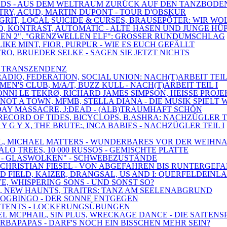
BIRDS - AUS DEM WELTRAUM ZURÜCK AUF DEN TANZBODE
ETRY, ACUD, MARTIN DUPONT - TOUR D'OBSKUR
 GRIT, LOCAL SUICIDE & CURSES, BRAUSEPÖTER: WIR WO
EO, KONTRAST, AUTOMATIC - ALTE HASEN UND JUNGE HÜ
UNGEN 2", "GRENZWELLEN ELF": GROSSER RUNDUMSCHLAG
IKE MINT, FIOR, PURPUR - WIE ES EUCH GEFÄLLT
TRO, BRUEDER SELKE - SAGEN SIE JETZT NICHTS
IS TRANSZENDENZ
RADIO, FEDERATION, SOCIAL UNION: NACH(T)ARBEIT TEIL 
EN'S CLUB, M/A/T, BUZZ KULL - NACH(T)ARBEIT TEIL I
, RONNI LE TEKRØ, RICHARD JAMES SIMPSON, HEISSE PRO
NOT A TOWN, MFMB, STELLA DIANA - DIE MUSIK SPIELT 
HDAY MASSACRE, J:DEAD - (ALB)TRAUMHAFT SCHÖN
RECORD OF TIDES, BICYCLOPS, B.ASHRA: NACHZÜGLER TE
 Y G Y X, THE BRUTE:, INCA BABIES - NACHZÜGLER TEIL I
DEAL, MICHAEL MATTERS - WUNDERBARES VOR DER WEIHN
ALO TREES, 10 000 RUSSOS - GEMISCHTE PLATTE
 1 - GLASWOLKEN" - SCHWEBEZUSTÄNDE
, CHRISTIAN FIESEL - VON ABGEFAHREN BIS RUNTERGEF
D FIELD, KAIZER, DRANGSAL, US AND I: QUERFELDEINL
VE, WHISPERING SONS - UND SONST SO?
S, NEW HAUNTS, TRAITRS: TANZ AM SEELENABGRUND
SDOGBINGO - DER SONNE ENTGEGEN
AY, TENTS - LOCKERUNGSÜBUNGEN
EL MCPHAIL, SIN PLUS, WRECKAGE DANCE - DIE SAITENS
BARBAPAPAS - DARF'S NOCH EIN BISSCHEN MEHR SEIN?