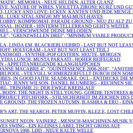
TOMATIC, MEMORIA - NEUE HELDEN, ALTER GLANZ
IVE, NATURE OF WIRES, VIOLETTA ZIRONI: KURZ UND GU
ED, LUCKY AND LOVE: ECKEN, KANTEN UND JEDE MENGE
BL, LUKE SITAL-SINGH: MY MAI-MUST-HAVES
, LOBBY, KOMPROMAT, PARADE GROUND - NEU ZU ALT ZU
ISSAL, HOZIER - HINTERM TELLERRAND GEHT'S WEITER
ANTHILL - VERSCHWENDE DEINE MELODIEN
CIPLE", "GRENZWELLEN DREI", "MINIMUM VIABLE PRODU
A, LINDA EM, BLACKIEBLUEBIRD - LAST BUT NOT LEAST 
OFF, HOLYGRAM - LAST BUT NOT LEAST TEIL I
 SCANDROID - SYNTHIE-POP GESTERN, HEUTE, MORGEN
, LYDIA LUNCH, MUSTA PARAATI - HOHER REIFEGRAD
RAUN - APPETITANREGENDE KLANGHÄPPCHEN
DANSE MACABRE 4", "QUINTESSENCE 2008-2018", "ANOTH
, SWIRLPOOL - STILVOLL SCHMERZERFÜLLT DURCH DEN SO
ES, IN GOOD FAITH, SEADRAKE, OUL - ENTDECKE DIE 
NTIAC, JENNY WILSON, DANIEL BLUMBERG - RECHNEN S
RL, TRISOMIE 21: DER EWIGE KREISLAUF
AL BODY, THE NIGHT IS STILL YOUNG, GORDIE TENTREE
PROJECT PITCHFORK - STILSICHERHEIT IM ZEICHEN DES
E GROUND, THE FROZEN AUTUMN, B.ASHRA & ERU - EIN
NER'S ART, THE SEARCH, PETER MUFFIN, KLEZ.E, LOST
, SUNSET NEON, VAINERZ - MENSCH-MASCHINEN-MUSIK V
ES SWING - EIN KLEINES LABEL TISCHT GROSS AUF
PERNOVA 1006, LØD - NEUE KALTE WELLE