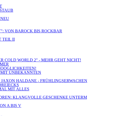
T
 STAUB
 NEU
CT": VON BAROCK BIS ROCKBAR
TEIL II
ER COLD WORLD 2" - MEHR GEHT NICHT!
MMER
MOOGLICHKEITEN!
IE MIT UNBEKANNTEN
S & JAXON HALDANE - FRÜHLINGSERWACHEN
 DREIECKS
MAL MIT ALLES
 CHILDREN: KLANGVOLLE GESCHENKE UNTERM
ON A BIS V