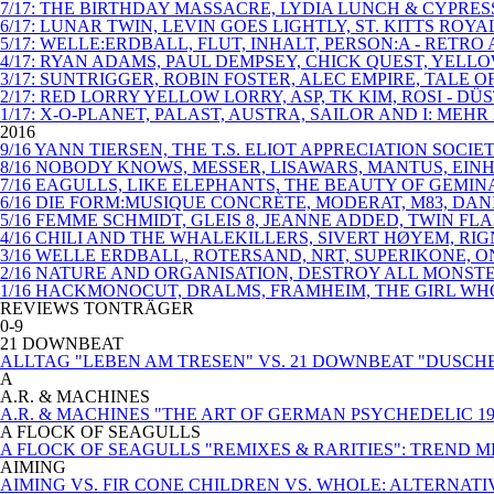
7/17: THE BIRTHDAY MASSACRE, LYDIA LUNCH & CYPRE
6/17: LUNAR TWIN, LEVIN GOES LIGHTLY, ST. KITTS 
5/17: WELLE:ERDBALL, FLUT, INHALT, PERSON:A - RETR
4/17: RYAN ADAMS, PAUL DEMPSEY, CHICK QUEST, YELL
3/17: SUNTRIGGER, ROBIN FOSTER, ALEC EMPIRE, TALE
2/17: RED LORRY YELLOW LORRY, ASP, TK KIM, ROSI - 
1/17: X-O-PLANET, PALAST, AUSTRA, SAILOR AND I: MEHR
2016
9/16 YANN TIERSEN, THE T.S. ELIOT APPRECIATION SOC
8/16 NOBODY KNOWS, MESSER, LISAWARS, MANTUS, EIN
7/16 EAGULLS, LIKE ELEPHANTS, THE BEAUTY OF GEMI
6/16 DIE FORM:MUSIQUE CONCRÈTE, MODERAT, M83, DAN
5/16 FEMME SCHMIDT, GLEIS 8, JEANNE ADDED, TWIN F
4/16 CHILI AND THE WHALEKILLERS, SIVERT HØYEM, RI
3/16 WELLE ERDBALL, ROTERSAND, NRT, SUPERIKONE, 
2/16 NATURE AND ORGANISATION, DESTROY ALL MONST
1/16 HACKMONOCUT, DRALMS, FRAMHEIM, THE GIRL WHO 
REVIEWS TONTRÄGER
0-9
21 DOWNBEAT
ALLTAG "LEBEN AM TRESEN" VS. 21 DOWNBEAT "DUSCH
A
A.R. & MACHINES
A.R. & MACHINES "THE ART OF GERMAN PSYCHEDELIC 19
A FLOCK OF SEAGULLS
A FLOCK OF SEAGULLS "REMIXES & RARITIES": TREND 
AIMING
AIMING VS. FIR CONE CHILDREN VS. WHOLE: ALTERNA