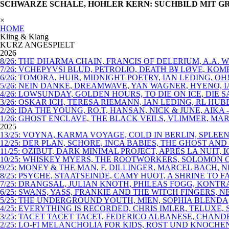
SCHWARZE SCHALE, HOHLER KERN: SUCHBILD MIT GR
×
HOME
Kling & Klang
KURZ ANGESPIELT
2026
8/26: THE DHARMA CHAIN, FRANCIS OF DELERIUM, A.A.
7/26: VCHEPYVSI BLUD, PETROLIO, DEATĦ B¥ LØVE, KO
6/26: TOMORA, HUIR, MIDNIGHT POETRY, IAN LEDING, OH
5/26: NEIN DANKE, DREAMWAVE, YAN WAGNER, HYENO, I
4/26: LOWSUNDAY, GOLDEN HOURS, TO DIE ON ICE, DIE
3/26: OSKAR ICH, TERESA RIEMANN, IAN LEDING, RL HU
2/26: IDA THE YOUNG, RO.T, HANSAN, NICK & JUNE, AIKA
1/26: GHOST ENCLAVE, THE BLACK VEILS, VLIMMER, MAR
2025
13/25: VOYNA, KARMA VOYAGE, COLD IN BERLIN, SPLEEN
12/25: DER PLAN, SCHORE, INCA BABIES, THE GHOST AN
11/25: OZIBUT, DARK MINIMAL PROJECT, APRÈS LA NUIT, 
10/25: WHISKEY MYERS, THE ROOTWORKERS, SOLOMON C
9/25: MONEY & THE MAN, F. DILLINGER, MARCEL BACH,
8/25: PSYCHE, STAATSEINDE, CAMY HUOT, A SHRINE TO
7/25: DRANGSAL, JULIAN KNOTH, PHILEAS FOGG, KONT
6/25: SWANS, YASS, FRANKIE AND THE WITCH FINGERS,
5/25: THE UNDERGROUND YOUTH, MIEN, SOPHIA BLENDA
4/25: EVERYTHING IS RECORDED, CHRIS IMLER, TELUXE,
3/25: TACET TACET TACET, FEDERICO ALBANESE, CHAN
2/25: LO-FI MELANCHOLIA FOR KIDS, ROST UND KNOCHE