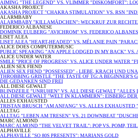
AIMING "THE LEGEND" VS. VLIMMER "DISKOMFORT": L
AKASHA PROJECT
AKASHA PROJECT "CHAKRA STIMULATION" VS. RSN "INDIS
ALARMBABY
ALARMBABY "KILLAMÄDCHEN": WECKRUF ZUR RECHTE
FEDERICO ALBANESE
DOMINIK EULBERG "AVICHROM" VS. FEDERICO ALBANES
LISET ALEA
LISET ALEA "HEART-HEADED" VS. MÉLANIE PAIN "PARA
ALICE DOES COMPUTERMUSIC
PUBLIC SPEAKING "AN APPLE LODGED IN MY BACK" VS.
ALICE UNDER WATER
SMILE "PRICE OF PROGRESS" VS. ALICE UNDER WATER "
ALIEN SEX FIEND
ALIEN SEX FIEND "POSSESSED" - LIEBE, KRACH UND U
THROBBING GRISTLE "THE TASTE OF TG: A BEGINNER'S G
DIE GEDANKEN SIND FREI
ALL DIESE GEWALT
BLINDZEILE "UNRUHEN" VS. ALL DIESE GEWALT "ALLE
ALL DIESE GEWALT "WELT IN KLAMMERN": EISBERG DE
ALLES EXHAUSTED
TRISTAN BRUSCH "AM ANFANG" VS. ALLES EXHAUSTED
ALLTAG
ALLTAG "LEBEN AM TRESEN" VS. 21 DOWNBEAT "DUSCH
MARC ALMOND
MARC ALMOND "THE VELVET TRAIL": POP VS. POMP, TEIL 
ALPHAVILLE
ALPHAVILLE "SO 80S PRESENTS": MARIANS GOLD