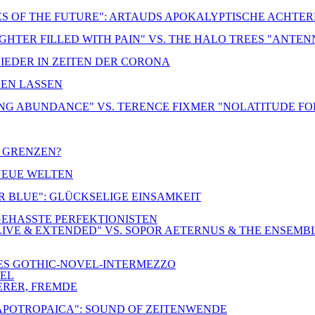
ES OF THE FUTURE": ARTAUDS APOKALYPTISCHE ACHTE
UGHTER FILLED WITH PAIN" VS. THE HALO TREES "ANTE
LIEDER IN ZEITEN DER CORONA
DEN LASSEN
NG ABUNDANCE" VS. TERENCE FIXMER "NOLATITUDE FO
R GRENZEN?
 NEUE WELTEN
ER BLUE": GLÜCKSELIGE EINSAMKEIT
-GEHASSTE PERFEKTIONISTEN
IVE & EXTENDED" VS. SOPOR AETERNUS & THE ENSEMB
NES GOTHIC-NOVEL-INTERMEZZO
TEL
ERER, FREMDE
 APOTROPAICA": SOUND OF ZEITENWENDE