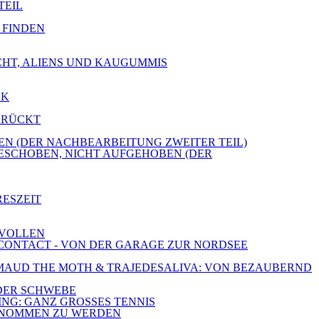
TEIL
E FINDEN
ICHT, ALIENS UND KAUGUMMIS
CK
ERRÜCKT
OBEN (DER NACHBEARBEITUNG ZWEITER TEIL)
GESCHOBEN, NICHT AUFGEHOBEN (DER
RESZEIT
 VOLLEN
E CONTACT - VON DER GARAGE ZUR NORDSEE
E, MAUD THE MOTH & TRAJEDESALIVA: VON BEZAUBERND
 DER SCHWEBE
ING: GANZ GROSSES TENNIS
RGENOMMEN ZU WERDEN