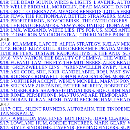
8/19: THE DEAD SOUND, WIRES & LIGHTS, L'AVENIR, AU
7/19: WELLE:ERDBALL, MÖRDELIN, DEAD MASCOT, D.NOT
6/19: GROTTO TERRAZZA, MEAGER BENEFITS, LOTUS FE
5/19: FEWS, THE FICTIONPLAY, BETTER STRANGERS, MAR
4/19: PROFIT PRISON, NOVOCIBIRSK, THE OVERLOOKERS
3/19: THE BAD DREAMERS, NEW YORK UNITED, DONNA M
2/19: LMX, WIEGAND, WHITE LIES, IT'S FOR US, MOES 
1/19: "COME JOIN MY ORCHESTRA", "THIRD NOISE PRIN
2018
13/18: KLAMMER, LAFOTE, ALPHA STRATEGY, KÆLAN MIKL
12/18: HØRD, BUZZ KULL, RUE OBERKAMPF, PRADA MEINH
11/18: RE-FLEX, !DISTAIN, RADIOAKTIVISTS, THE ANIX,
10/18: VNV NATION, THE BEAUTY OF GEMINA, THE WIDE
9/18: FUFANU, I AM THE FLY, THE MUTINEERS, ALEX B
8/18: "GRENZWELLEN EINS", "GRENZWELLEN ZWEI", "LA 
7/18: ASH CODE, SDH, N01R, CANDELABRE, ROSI, PAST
6/18: RODNEY CROMWELL, JOHAN BAECKSTRÖM, MONOVIB
5/18: NORTHERN ACCENT, WENDY MCNEILL, MARVIN PO
4/18: SELTSAME ZUSTÄNDE, FATHER MURPHY, ROBERT GÖ
3/18: NOSEHOLES, SHAPESHIFTINGALIENS, SDH, CRIMIN
2/18: ROME, PERSEPHONE, MANTUS,WE ARE TEMPORARY, 
1/18: DURAN DURAN, MESH, DAVID BECKINGHAM, PARAD
2017
11/17: CIEL, SILENT RUNNERS, AUTOBAHN, THE TINOPE
TANNENBAUM
10/17: A MILLION MACHINES, BOYTRONIC, DAVE CLARKE
9/17: LOWLAND HUM, GORDIE TENTREES, MARK GEARY, W
8/17: STYLE SINDROME, L'AVENIR, FEEDING FINGERS, SU