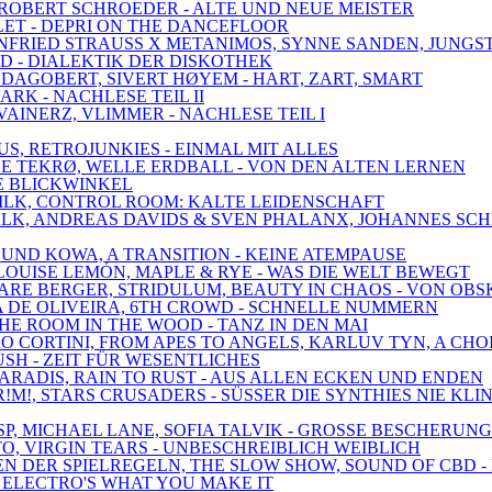
, ROBERT SCHROEDER - ALTE UND NEUE MEISTER
LLET - DEPRI ON THE DANCEFLOOR
WINFRIED STRAUSS X METANIMOS, SYNNE SANDEN, JUNGS
LD - DIALEKTIK DER DISKOTHEK
 DAGOBERT, SIVERT HØYEM - HART, ZART, SMART
ARK - NACHLESE TEIL II
VAINERZ, VLIMMER - NACHLESE TEIL I
US, RETROJUNKIES - EINMAL MIT ALLES
 LE TEKRØ, WELLE ERDBALL - VON DEN ALTEN LERNEN
EUE BLICKWINKEL
 DILK, CONTROL ROOM: KALTE LEIDENSCHAFT
EDWALK, ANDREAS DAVIDS & SVEN PHALANX, JOHANNES S
 UND KOWA, A TRANSITION - KEINE ATEMPAUSE
E, LOUISE LEMÓN, MAPLE & RYE - WAS DIE WELT BEWEGT
 MARE BERGER, STRIDULUM, BEAUTY IN CHAOS - VON OB
RIA DE OLIVEIRA, 6TH CROWD - SCHNELLE NUMMERN
THE ROOM IN THE WOOD - TANZ IN DEN MAI
DRO CORTINI, FROM APES TO ANGELS, KARLUV TYN, A CH
RUSH - ZEIT FÜR WESENTLICHES
 PARADIS, RAIN TO RUST - AUS ALLEN ECKEN UND ENDEN
!M!, STARS CRUSADERS - SÜSSER DIE SYNTHIES NIE KLI
SP, MICHAEL LANE, SOFIA TALVIK - GROSSE BESCHERUNG
O, VIRGIN TEARS - UNBESCHREIBLICH WEIBLICH
ZEN DER SPIELREGELN, THE SLOW SHOW, SOUND OF CBD 
 - ELECTRO'S WHAT YOU MAKE IT