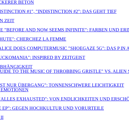
OCKERER BETON
TINCTION #1", "INDISTINCTION #2": DAS GEHT TIEF
N ZEIT
E "BEFORE AND NOW SEEMS INFINITE": FARBEN UND E
CHUTE": CHERCHEZ LA FEMME
 ALICE DOES COMPUTERMUSIC "SHOEGAZE 5G": DAS P IN
FUCKOMANIA": INSPIRED BY ZEITGEIST
NABHÄNGIGKEIT
UIDE TO THE MUSIC OF THROBBING GRISTLE" VS. ALIEN 
S IST NUR ÜBERGANG": TONNENSCHWERE LEICHTIGKEIT
R EMOTIONEN
 "ALLES EXHAUSTED": VON ENDLICHKEITEN UND ERSC
E EP": GEGEN HOCHKULTUR UND VORURTEILE
II