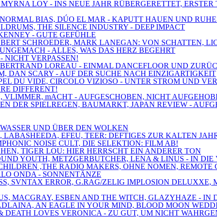
, MYRNA LOY - INS NEUE JAHR RÜBERGERETTET, ERSTER 
XE, NORMAL BIAS, DÚO EL MAR - KAPUTT HAUEN UND RUH
OLDRUMS, THE SILENCE INDUSTRY - DEEP IMPACT
 KENNEY - GUTE GEFÜHLE
 ROBERT SCHROEDER, MARK LANEGAN: VON SCHATTEN, L
, UNGEMACH - ALLES, WAS DAS HERZ BEGEHRT
 - NICHT VERPASSEN!
MT, BERTRAND LOREAU - EINMAL DANCEFLOOR UND ZURÜ
M, DAN SCARY - AUF DER SUCHE NACH EINZIGARTIGKEIT
'APPEL DU VIDE, CIRCOLO VIZIOSO - UNTER STROM UND V
ARE DIFFERENT!
PAIN, VLIMMER, mACHT - AUFGESCHOBEN, NICHT AUFGEH
ZEN DER SPIELREGEN, BAUMARKT, JAPAN REVIEW - AUF
ER WASSER UND ÜBER DEN WOLKEN
S, LABASHEEDA, EFEU, TEER: DEFTIGES ZUR KALTEN JAH
PHONIC NOISE CULT, DIE SELEKTION: FILM AB!
CHEN, TIGER LOU: HIER HERRSCHT EIN ANDERER TON
OUND YOUTH, METZGERBUTCHER, LENA & LINUS - IN DIE
NE CHILDREN ,THE RADIO MAKERS, OHNE NOMEN, REMOT
ARLO ONDA - SONNENTÄNZE
LASS, SVNTAX ERROR, G.RAG/ZELIG IMPLOSION DELUXX
IUS, MACGRAY, ESBEN AND THE WITCH, GLAZYHAZE - IN
 MADLAINA, AN EAGLE IN YOUR MIND, BLOOD MOON WEDD
ER & DEATH LOVES VERONICA - ZU GUT, UM NICHT WAH