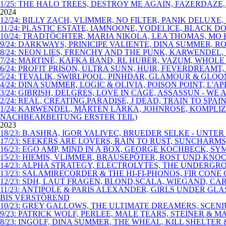
1/25: THE HALO TREES, DESTROY ME AGAIN, FAZERDAZE
2024
12/24: BILLY ZACH, VLIMMER, NO FILTER, PANIK DELU
11/24: PLASTIC ESTATE, IAMNOONE, YODELICE, BLACK D
10/24: TRADTÖCHTER, MARIA NIKOLA, LEA THOMAS, MO
9/24: DARKWAYS, PRINICIPE VALIENTE, DINA SUMMER,
8/24: NEON LIES, FRENCHY AND THE PUNK, KARWENDEL
7/24: MARTINÉ, KAFKA BAND, RL HUBER, VAZUM, WHOLE
6/24: PROFIT PRISON, ULTRA SUNN, HUIR, FEVERDREA
5/24: TEVALIK, SWIRLPOOL, PINHDAR, GLAMOUR & GLOO
4/24: DINA SUMMER, LOGIC & OLIVIA, POISON POINT, L
3/24: GIBRISH, DELGRES, LOVE IN CAGE, ASSASSUN - WE 
2/24: REAL, CREATING.PARADISE, J DEAD, TRAIN TO S
1/24: KARWENDEL, MÅRTEN LÄRKA, JOHNROSE, KOMPLI
NACHBEARBEITUNG ERSTER TEIL)
2023
18/23: B.ASHRA, IGOR YALIVEC, BRUEDER SELKE - UNT
17/23: SEEKERS ARE LOVERS, RAIN TO RUST, SUNCHARM
16/23: EGO AMP, MIND IN A BOX, GEORGE KOCHBECK, SYM
15/23: HIEMIS, VLIMMER, BRAUSEPÖTER, ROST UND KNO
14/23: ALPHA STRATEGY, ELECTROLYTES, THE UNDERGR
13/23: SALAMIRECORDER & THE HI-FI-PHONOS, FIR CO
12/23: SDH, LAUT FRAGEN, BLOND,SCALA, WIEGAND, C
11/23: ANTIPOLE & PARIS ALEXANDER, GIRLS UNDER G
BIS VERSTÖREND
10/23: GREY GALLOWS, THE ULTIMATE DREAMERS, SCEN
9/23: PATRICK WOLF, PERLEE, MALE TEARS, STEINER &
8/23: INGOLF, DINA SUMMER, THE WHEAL, KILL SHELT