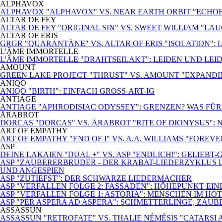
ALPHAVOX
ALPHAVOX "ALPHAVOX" VS. NEAR EARTH ORBIT "ECHO
ALTAR DE FEY
ALTAR DE FEY "ORIGINAL SIN" VS. SWEET WILLIAM "LA
ALTAR OF ERIS
GRGR "QUARANTÄNE" VS. ALTAR OF ERIS "ISOLATION": 
L'ÂME IMMORTELLE
L'ÂME IMMORTELLE "DRAHTSEILAKT": LEIDEN UND LEI
AMOUNT
GREEN LAKE PROJECT "THRUST" VS. AMOUNT "EXPANDI
ANIQO
ANIQO "BIRTH": EINFACH GROSS-ART-IG
ANTIAGE
ANTIAGE "APHRODISIAC ODYSSEY": GRENZEN? WAS FÜ
ÅRABROT
DORCAS "DORCAS" VS. ÅRABROT "RITE OF DIONYSUS":
ART OF EMPATHY
ART OF EMPATHY "END OF I" VS. A.A. WILLIAMS "FOREV
ASP
DEINE LAKAIEN "DUAL +" VS. ASP "ENDLICH!": GELIEBT
ASP "ZAUBERERBRUDER - DER KRABAT-LIEDERZYKLUS L
UND ANGESPIEN
ASP "ZUTIEFST": DER SCHWARZE LIEDERMACHER
ASP "VERFALLEN FOLGE 2: FASSADEN": HÖHEPUNKT EI
ASP "VERFALLEN FOLGE 1: ASTORIA": MENSCHEN IM HO
ASP "PER ASPERA AD ASPERA": SCHMETTERLINGE, ZAUB
ASSASSUN
ASSASSUN "RETROFATE" VS. THALIE NÉMÉSIS "CATARSI