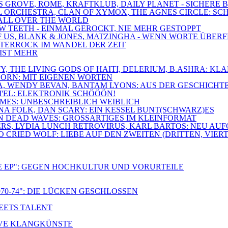
SS GROVE, ROME, KRAFTKLUB, DAILY PLANET - SICHERE
ROYAL ORCHESTRA, CLAN OF XYMOX, THE AGNES CIRCLE:
O ALL OVER THE WORLD
OW TEETH - EINMAL GEROCKT, NIE MEHR GESTOPPT
 OF US, BLANK & JONES, MATZINGHA - WENN WORTE ÜBE
DÜSTERROCK IM WANDEL DER ZEIT
 IST MEHR
IETY, THE LIVING GODS OF HAITI, DELERIUM, B.ASHRA:
HORN: MIT EIGENEN WORTEN
NA, WENDY BEVAN, BANTAM LYONS: AUS DER GESCHICHT
I'EL: ELEKTRONIK SCHÖÖÖN!
LAMES: UNBESCHREIBLICH WEIBLICH
GNA FOLK, DAN SCARY: EIN KESSEL BUNT(SCHWARZ)ES
ON DEAD WAVES: GROSSARTIGES IM KLEINFORMAT
ERS, LYDIA LUNCH RETROVIRUS, KARL BARTOS: NEU AU
CRIED WOLF: LIEBE AUF DEN ZWEITEN (DRITTEN, VIERT
E EP": GEGEN HOCHKULTUR UND VORURTEILE
70-74": DIE LÜCKEN GESCHLOSSEN
MEETS TALENT
TIVE KLANGKÜNSTE