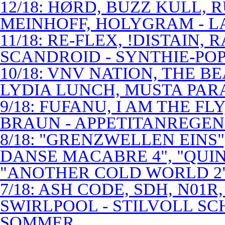
12/18: HØRD, BUZZ KULL,
MEINHOFF, HOLYGRAM - LA
11/18: RE-FLEX, !DISTAIN,
SCANDROID - SYNTHIE-PO
10/18: VNV NATION, THE B
LYDIA LUNCH, MUSTA PAR
9/18: FUFANU, I AM THE F
BRAUN - APPETITANREGE
8/18: "GRENZWELLEN EINS
DANSE MACABRE 4", "QUINT
"ANOTHER COLD WORLD 2"
7/18: ASH CODE, SDH, N01R
SWIRLPOOL - STILVOLL S
SOMMER