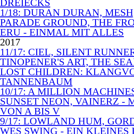
DREIECKS
1/18: DURAN DURAN, MES
PARADE GROUND, THE FR
ERU - EINMAL MIT ALLES
2017
11/17: CIEL, SILENT RUNN
TINOPENER'S ART, THE SEA
LOST CHILDREN: KLANGV
TANNENBAUM
10/17: A MILLION MACHIN
SUNSET NEON, VAINERZ -
VON A BIS V
9/17: LOWLAND HUM, GOR
WES SWING - EIN KLEINES