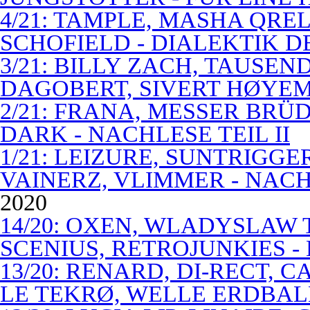
4/21: TAMPLE, MASHA QREL
SCHOFIELD - DIALEKTIK 
3/21: BILLY ZACH, TAUSE
DAGOBERT, SIVERT HØYEM 
2/21: FRANA, MESSER BRÜD
DARK - NACHLESE TEIL II
1/21: LEIZURE, SUNTRIGGE
VAINERZ, VLIMMER - NACH
2020
14/20: OXEN, WLADYSLAW 
SCENIUS, RETROJUNKIES -
13/20: RENARD, DI-RECT, 
LE TEKRØ, WELLE ERDBAL