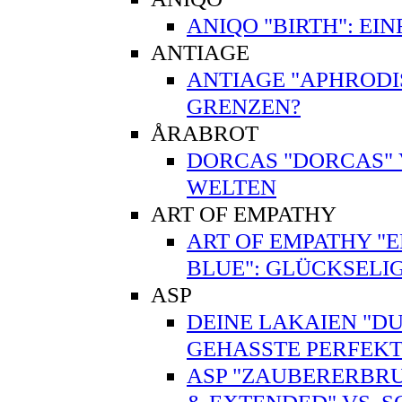
ANIQO "BIRTH": EI
ANTIAGE
ANTIAGE "APHRODI
GRENZEN?
ÅRABROT
DORCAS "DORCAS" V
WELTEN
ART OF EMPATHY
ART OF EMPATHY "EN
BLUE": GLÜCKSELI
ASP
DEINE LAKAIEN "DUA
GEHASSTE PERFEKT
ASP "ZAUBERERBRU