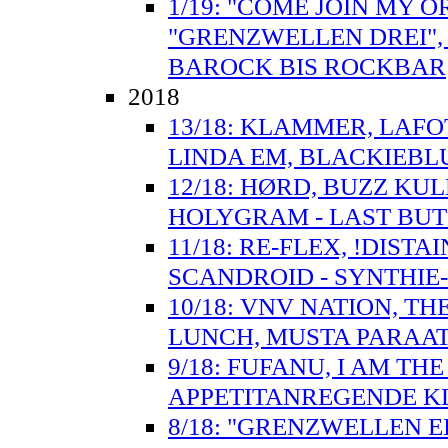
1/19: "COME JOIN MY O
"GRENZWELLEN DREI",
BAROCK BIS ROCKBAR
2018
13/18: KLAMMER, LAFO
LINDA EM, BLACKIEBLU
12/18: HØRD, BUZZ KU
HOLYGRAM - LAST BUT 
11/18: RE-FLEX, !DISTA
SCANDROID - SYNTHIE
10/18: VNV NATION, T
LUNCH, MUSTA PARAAT
9/18: FUFANU, I AM TH
APPETITANREGENDE 
8/18: "GRENZWELLEN E