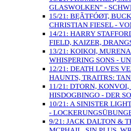
GLASWOLKEN" - SCH
15/21: BĘÃTFÓØT, BUC
CHRISTIAN FIESEL - 
14/21: HARRY STAFFO
FIELD, KAIZER, DRANG
13/21: KOIKOI, MUREN
WHISPERING SONS - UN
12/21: DEATH LOVES V
HAUNTS, TRAITRS: T
11/21: DTORN, KONVOI
HISDOGBINGO - DER S
10/21: A SINISTER LIG
- LOCKERUNGSÜBUNG
9/21: JACK DALTON & 
MCPHAIL, SIN PLUS, W