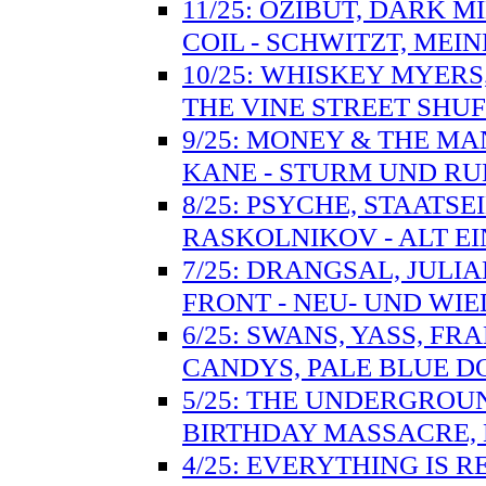
11/25: OZIBUT, DARK M
COIL - SCHWITZT, MEIN
10/25: WHISKEY MYER
THE VINE STREET SHU
9/25: MONEY & THE MA
KANE - STURM UND RU
8/25: PSYCHE, STAATSE
RASKOLNIKOV - ALT E
7/25: DRANGSAL, JULI
FRONT - NEU- UND WI
6/25: SWANS, YASS, F
CANDYS, PALE BLUE D
5/25: THE UNDERGROUN
BIRTHDAY MASSACRE, 
4/25: EVERYTHING IS 