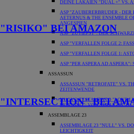
DEINE LAKAIEN "DUAL +" VS. 
ASP "ZAUBERERBRUDER - DER 
AETERNUS & THE ENSEMBLE O
ANGESPIEN
"RISIKO" BEI AMAZON
ASP "ZUTIEFST": DER SCHWAR
ASP "VERFALLEN FOLGE 2: FA
ASP "VERFALLEN FOLGE 1: AST
ASP "PER ASPERA AD ASPERA"
ASSASSUN
ASSASSUN "RETROFATE" VS. TH
ZEITENWENDE
"INTERSECTION" BEI AM
NUOVO TESTAMENTO "LOVE LI
MORNING": VON STRAIGHT ZU
ASSEMBLAGE 23
ASSEMBLAGE 23 "NULL" VS. D
LEICHTIGKEIT