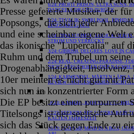
6/24: PROFIT PRISON, ULTRA SUNN,
Presse gefeierte Musiker, der für
DANCEFLOOR UND ZURÜCK
Popsongs, die sich jeder Anbied
5/24: TEVALIK, SWIRLPOOL, PINHD
EINZIGARTIGKEIT
und eine scheinbar eigene Welt 
4/24: DINA SUMMER, LOGIC & OLIVIA
STROM UND VERRÜCKT
das ikonische "Lupercalia" auf d
3/24: GIBRISH, DELGRES, LOVE IN C
Ruhm und dem Trubel um seine 
2/24: REAL, CREATING.PARADISE, J
Drogenabhängigkeit, Insolvenz, f
NICHT AUFGEHOBEN (DER NACHBEA
10er meinten es nicht gut mit Pa
1/24: KARWENDEL, MÅRTEN LÄRKA,
REVIEW - AUFGESCHOBEN, NICHT A
sich nun in konzentrierter Form 
2023
Die EP besitzt einen purpurnen 
18/23: B.ASHRA, IGOR YALIVEC, B
Titelsongs ist der seelische Aufr
17/23: SEEKERS ARE LOVERS, RAIN 
KALTEN JAHRESZEIT
sich das Stück gegen Ende zu ei
16/23: EGO AMP, MIND IN A BOX, G
AB!