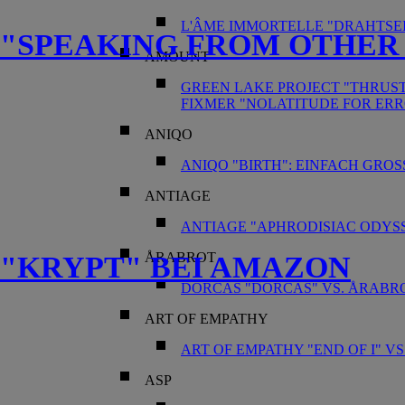
L'ÂME IMMORTELLE "DRAHTSEI
"SPEAKING FROM OTHER
AMOUNT
GREEN LAKE PROJECT "THRUS
FIXMER "NOLATITUDE FOR ERR
ANIQO
ANIQO "BIRTH": EINFACH GROS
ANTIAGE
ANTIAGE "APHRODISIAC ODYS
ÅRABROT
"KRYPT" BEI AMAZON
DORCAS "DORCAS" VS. ÅRABRO
ART OF EMPATHY
ART OF EMPATHY "END OF I" V
ASP