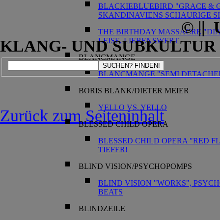
BLACKIEBLUEBIRD "GRACE & GR
SKANDINAVIENS SCHAURIGE S
© ||
THE BIRTHDAY MASSACRE "DIA
LEISE, LIEBENSWERT
KLANG- UND SUBKULTUR | I
BLANCMANGE
SUCHEN? FINDEN!
BLANCMANGE "SEMI DETACHED":
BORIS BLANK/DIETER MEIER
YELLO VS. YELLO
Zurück zum Seiteninhalt
BLESSED CHILD OPERA
BLESSED CHILD OPERA "RED FLA
TIEFER!
BLIND VISION/PSYCHOPOMPS
BLIND VISION "WORKS", PSYC
BEATS
BLINDZEILE