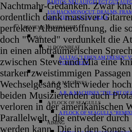
BARTOS: NEU AUFGELEGT,GUT AUF
Nachtmahr-Gedanken. Zwar knall
1/16 HACKMONOCUT, DRALMS, FRAM
ordentlich dank massiver Gitarren
(DRITTEN, VIERTEN) BLICK
perfekter Albumeröffnung, die so
REVIEWS TONTRÄGER
doch "Wanted" verdunkelt die At
0-9
21 DOWNBEAT
in einen albträumerischen Sprec
ALLTAG "LEBEN AM TRESEN" V
zwischen Steve und Mia eine kn
VORURTEILE
starken zweistimmigen Passagen 
A
Wechselgesang sich wieder hochz
A.R. & MACHINES
beiden Musizierenden auch Prota
A.R. & MACHINES "THE ART OF
A FLOCK OF SEAGULLS
verloren in der amerikanischen 
A FLOCK OF SEAGULLS "REMIXE
Parallelwelt, die entweder durch
AIMING
werden kann. Die in den Songs 