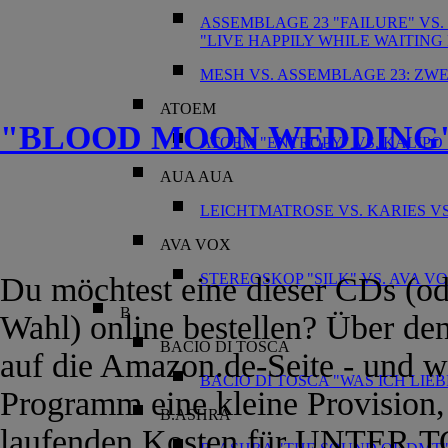
ASSEMBLAGE 23 "FAILURE" VS
"LIVE HAPPILY WHILE WAITI
MESH VS. ASSEMBLAGE 23: ZW
ATOEM
"BLOOD MOON WEDDING"
ATOEM "ENTROPY" VS. KALIPO 
AUA AUA
LEICHTMATROSE VS. KARIES VS
AVA VOX
STEREOSKOP "SILK" VS. AVA 
Du möchtest eine dieser CDs (od
B
Wahl) online bestellen? Über d
BACIO DI TOSCA
auf die Amazon.de-Seite - und wi
BACIO DI TOSCA "WAS ICH LIE
Programm eine kleine Provision, 
B.ASHRA
laufenden Kosten für UNTER.TO