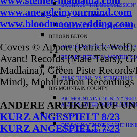
www.steiner-madlaina.com
BAUHAUS "THE BELA SESSION"
www.aneagleinyourmind.com
THE BEAUTY OF GEMINA
www.bloodmoonwedding.com
THE BEAUTY OF GEMINA "SKE
BEBORN BETON
Covers © Apport (Patrick Wolf),
BEBORN BETON "DARKNESS FAL
Avant! Records (Male Tears), Gli
BEBORN BETON "A WORTHY CO
Madlaina), Green Piste Records/
BERQ
BERQ "BERQ" VS. STREICHELT
Mind), Mobilization Recording
BIG MOUNTAIN COUNTY
BIG MOUNTAIN COUNTY "DEEP D
ANDERE ARTIKEL AUF UN
ALTERNATIVER DOPPEL-WUMM
KURZ ANGESPIELT 8/23
BILLY ZACH
DIE SAUNA "IN DIE NACHT HIN
KURZ ANGESPIELT 7/23
JILTED GENERATION