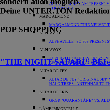
sondern auch möglich.
ALLTAG "LEBEN AM TRESEN" V
VORURTEILE
Deine UNTER.TON Redaktio
MARC ALMOND
MARC ALMOND "THE VELVET TRAI
POP SHOPPING
ALPHAVILLE
ALPHAVILLE "SO 80S PRESENTS
ALPHAVOX
ALPHAVOX "ALPHAVOX" VS. NE
"THE NIGHT SAFARI" BE
APOKALYPTISCHE ACHTERBA
ALTAR DE FEY
ALTAR DE FEY "ORIGINAL SIN"
HALO TREES "ANTENNAS TO TH
ALTAR OF ERIS
GRGR "QUARANTÄNE" VS. ALTAR
L'ÂME IMMORTELLE