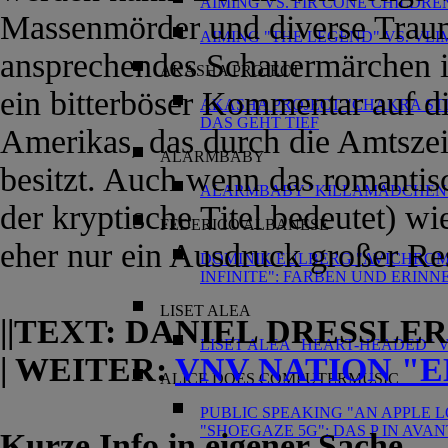
AIMING VS. FIR CONE CHILDR
Massenmörder und diverse Trauma
AIMING "THE LEGEND" VS. VL
ansprechendes Schauermärchen i
AKASHA PROJECT
ein bitterböser Kommentar auf di
AKASHA PROJECT "CHAKRA STIMU
DAS GEHT TIEF
Amerikas, das durch die Amtszei
ALARMBABY
besitzt. Auch wenn das romanti
ALARMBABY "KILLAMÄDCHEN"
der kryptische Titel bedeutet) wi
FEDERICO ALBANESE
eher nur ein Ausdruck großer Re
DOMINIK EULBERG "AVICHROM
INFINITE": FARBEN UND ERIN
LISET ALEA
||TEXT: DANIEL DRESSLER 
LISET ALEA "HEART-HEADED" 
| WEITER:
VNV NATION "E
ALICE DOES COMPUTERMUSIC
PUBLIC SPEAKING "AN APPLE 
"SHOEGAZE 5G": DAS P IN AVA
Kurze Info in eigener Sache