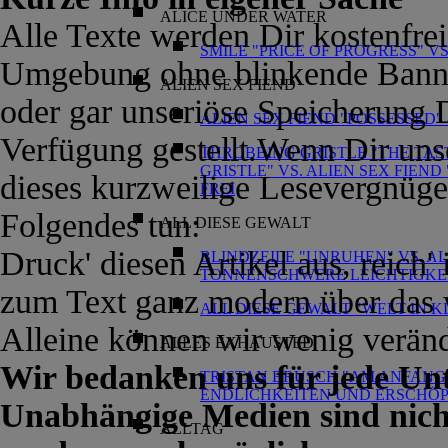
ALICE UNDER WATER
Alle Texte werden Dir kostenfrei 
SMILE "PRICE OF PROGRESS" V
Umgebung ohne blinkende Banne
ALIEN SEX FIEND
oder gar unseriöse Speicherung 
ALIEN SEX FIEND "POSSESSED
Verfügung gestellt.Wenn Dir unse
THROBBING GRISTLE "THE TAST
GRISTLE" VS. ALIEN SEX FIEN
dieses kurzweilige Lesevergnüg
FREI
Folgendes tun:
ALL DIESE GEWALT
Druck' diesen Artikel aus, reich'
BLINDZEILE "UNRUHEN" VS. AL
TONNENSCHWERE LEICHTIGKE
zum Text ganz modern über das 
ALL DIESE GEWALT "WELT IN 
Alleine können wir wenig veränd
ALLES EXHAUSTED
Wir bedanken uns für jede Un
TRISTAN BRUSCH "AM ANFANG"
ENDLICHKEITEN UND ERSCHÖ
Unabhängige Medien sind nic
ALLTAG