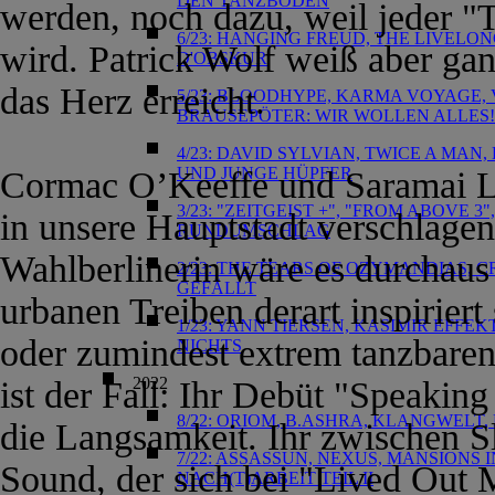
DEN TANZBODEN
werden, noch dazu, weil jeder "T
6/23: HANGING FREUD, THE LIVELO
wird. Patrick Wolf weiß aber gan
D'OBSKUR
das Herz erreicht.
5/23: BLOODHYPE, KARMA VOYAGE, V
BRAUSEPÖTER: WIR WOLLEN ALLES!
4/23: DAVID SYLVIAN, TWICE A MAN
UND JUNGE HÜPFER
Cormac O’Keeffe und Saramai Le
3/23: "ZEITGEIST +", "FROM ABOVE
in unsere Hauptstadt verschlagen
RUNDUMSCHLAG
Wahlberlinerin wäre es durchaus
2/23: THE TEARS OF OZYMANDIAS, CR
GEFÄLLT
urbanen Treiben derart inspiriert 
1/23: YANN TIERSEN, KASIMIR EFFE
oder zumindest extrem tanzbaren
NICHTS
2022
ist der Fall: Ihr Debüt "Speaki
8/22: ORIOM, B.ASHRA, KLANGWELT
die Langsamkeit. Ihr zwischen 
7/22: ASSASSUN, NEXUS, MANSIONS 
Sound, der sich bei "Lived Out 
NACH(T)ARBEIT TEIL II