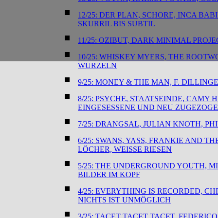
12/25: DER PLAN, SCHORE, INCA BA
SKURRIL BIS SUBTIL
11/25: OZIBUT, DARK MINIMAL PROJE
10/25: WHISKEY MYERS, THE ROOTW
WURZELN
9/25: MONEY & THE MAN, F. DILLI
8/25: PSYCHE, STAATSEINDE, CAMY 
EINGESESSENE UND NEU ZUGEZOG
7/25: DRANGSAL, JULIAN KNOTH, P
6/25: SWANS, YASS, FRANKIE AND T
LÖCHER, WEISSE RIESEN
5/25: THE UNDERGROUND YOUTH, MI
BILDER IM KOPF
4/25: EVERYTHING IS RECORDED, CH
NICHTS IST UNMÖGLICH
3/25: TACET TACET TACET, FEDERI