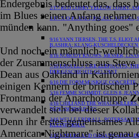
Endergebnis bedeutet das, dass 
2/17: RED LORRY YELLOW LORRY, AS
im Blues seinen Anfang nehmen 
1/17: X-O-PLANET, PALAST, AUSTRA,
münden kann. "Anything goes" e
2016
9/16 YANN TIERSEN, THE T.S. ELIOT
B.ASHRA: KLANG-KUSCHELDECKEN 
Und noch ein männlich-weiblic
8/16 NOBODY KNOWS, MESSER, LIS
der Zusammenschluss aus Steve 
7/16 EAGULLS, LIKE ELEPHANTS, T
Dean aus Oakland in Kalifornien
DER GESCHICHTE GELERNT
6/16 DIE FORM:MUSIQUE CONCRÈTE,
einigen Kennern der britischen P
5/16 FEMME SCHMIDT, GLEIS 8, JE
Frontmann der Anarchotruppe
Z
4/16 CHILI AND THE WHALEKILLERS,
verwandelt sich bei dieser Kolla
BUNT(SCHWARZ)ES
Denn ihr erstes gemeinsames A
3/16 WELLE ERDBALL, ROTERSAND, 
KLEINFORMAT
American Nightmare" ist genau 
2/16 NATURE AND ORGANISATION, 