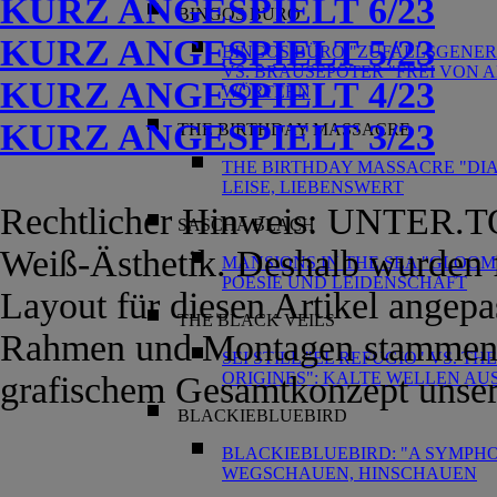
KURZ ANGESPIELT 6/23
BINGOS BÜRO
KURZ ANGESPIELT 5/23
BINGOS BÜRO "ZUFALLSGENER
VS. BRAUSEPÖTER "FREI VON 
KURZ ANGESPIELT 4/23
WÖRTERN
KURZ ANGESPIELT 3/23
THE BIRTHDAY MASSACRE
THE BIRTHDAY MASSACRE "DIA
LEISE, LIEBENSWERT
Rechtlicher Hinweis: UNTER.TON
SASCHA BLACH
Weiß-Ästhetik. Deshalb wurden f
MANSIONS IN THE SEA "GLOOM
POESIE UND LEIDENSCHAFT
Layout für diesen Artikel angepa
THE BLACK VEILS
Rahmen und Montagen stammen 
SEI STILL "EL REFUGIO" VS. T
ORIGINES": KALTE WELLEN AU
grafischem Gesamtkonzept unser
BLACKIEBLUEBIRD
BLACKIEBLUEBIRD: "A SYMPHO
WEGSCHAUEN, HINSCHAUEN