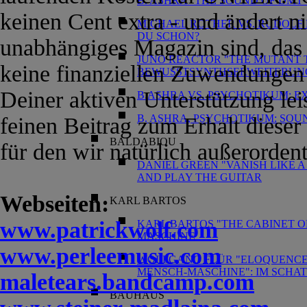
B. ASHRA "THE SOUND OF DM
keinen Cent extra - und ändert ni
MICHAEL ROTHER VS. RUDOLF 
DU SCHON?
unabhängiges Magazin sind, das 
JUNO REACTOR "THE MUTANT T
keine finanziellen Zuwendungen
BEWUSSTSYNTHSERWEITERUN
Deiner aktiven Unterstützung lei
B.ASHRA VS. PSYCHOTIKUM: E
B. ASHRA, PSYCHOTIKUM: SO
feinen Beitrag zum Erhalt dieser
BALDABIOU
für den wir natürlich außerordent
DANIEL GREEN "VANISH LIKE A
AND PLAY THE GUITAR
Webseiten:
KARL BARTOS
www.patrickwolf.com
KARL BARTOS "THE CABINET O
MASCHINE
www.perleemusic.com
WOLFGANG FLÜR "ELOQUENCE" 
MENSCH-MASCHINE": IM SCHA
maletears.bandcamp.com
BAUHAUS