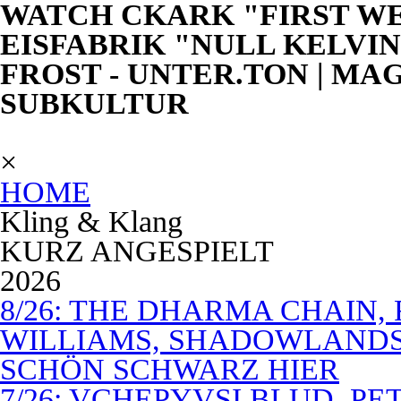
WATCH CKARK "FIRST WE
EISFABRIK "NULL KELVI
FROST - UNTER.TON | MA
SUBKULTUR
×
HOME
Kling & Klang
KURZ ANGESPIELT
2026
8/26: THE DHARMA CHAIN, 
WILLIAMS, SHADOWLANDS,
SCHÖN SCHWARZ HIER
7/26: VCHEPYVSI BLUD, PE