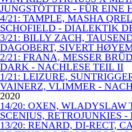
JUNGSTÖTTER - FÜR EINE
4/21: TAMPLE, MASHA QREL
SCHOFIELD - DIALEKTIK 
3/21: BILLY ZACH, TAUSE
DAGOBERT, SIVERT HØYEM 
2/21: FRANA, MESSER BRÜD
DARK - NACHLESE TEIL II
1/21: LEIZURE, SUNTRIGGE
VAINERZ, VLIMMER - NACH
2020
14/20: OXEN, WLADYSLAW 
SCENIUS, RETROJUNKIES -
13/20: RENARD, DI-RECT, 