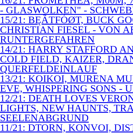
16/21: PROMETHEA, M00M,
- GLASWOLKEN" - SCHWE
15/21: BĘÃTFÓØT, BUCK G
CHRISTIAN FIESEL - VON 
RUNTERGEFAHREN
14/21: HARRY STAFFORD 
COLD FIELD, KAIZER, DRAN
QUERFELDEINLAUF
13/21: KOIKOI, MURENA M
EVE, WHISPERING SONS - 
12/21: DEATH LOVES VERO
LIGHTS, NEW HAUNTS, TRA
SEELENABGRUND
11/21: DTORN, KONVOI, DI