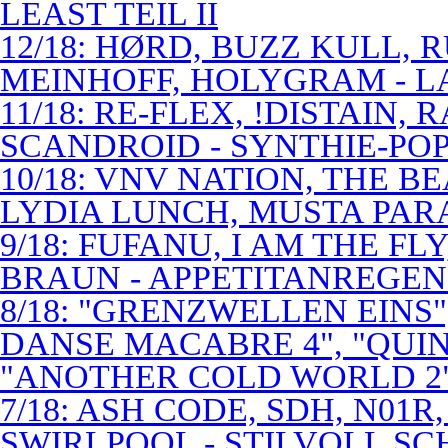
LEAST TEIL II
12/18: HØRD, BUZZ KULL,
MEINHOFF, HOLYGRAM - LA
11/18: RE-FLEX, !DISTAIN,
SCANDROID - SYNTHIE-PO
10/18: VNV NATION, THE B
LYDIA LUNCH, MUSTA PAR
9/18: FUFANU, I AM THE F
BRAUN - APPETITANREGE
8/18: "GRENZWELLEN EINS
DANSE MACABRE 4", "QUINT
"ANOTHER COLD WORLD 2"
7/18: ASH CODE, SDH, N01R
SWIRLPOOL - STILVOLL S