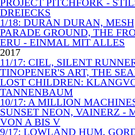
PROJECT PITCHFORK - STI
DREIECKS
1/18: DURAN DURAN, MES
PARADE GROUND, THE FR
ERU - EINMAL MIT ALLES
2017
11/17: CIEL, SILENT RUNN
TINOPENER'S ART, THE SEA
LOST CHILDREN: KLANGV
TANNENBAUM
10/17: A MILLION MACHIN
SUNSET NEON, VAINERZ -
VON A BIS V
9/17: LOWLAND HUM, GOR