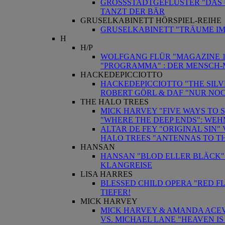
GROSSSTADTGEFLÜSTER "DAS Ü
TANZT DER BÄR
GRUSELKABINETT HÖRSPIEL-REIHE
GRUSELKABINETT "TRÄUME IM
H
H/P
WOLFGANG FLÜR "MAGAZINE 1"
"PROGRAMMA" : DER MENSCH-
HACKEDEPICCIOTTO
HACKEDEPICCIOTTO "THE SILV
ROBERT GÖRL & DAF "NUR NOCH
THE HALO TREES
MICK HARVEY "FIVE WAYS TO 
"WHERE THE DEEP ENDS": WEHM
ALTAR DE FEY "ORIGINAL SIN"
HALO TREES "ANTENNAS TO TH
HANSAN
HANSAN "BLOD ELLER BLÄCK" 
KLANGREISE
LISA HARRES
BLESSED CHILD OPERA "RED FLA
TIEFER!
MICK HARVEY
MICK HARVEY & AMANDA ACEV
VS. MICHAEL LANE "HEAVEN IS