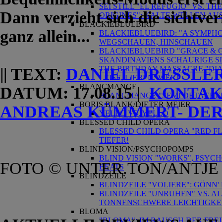
SEI STILL "EL REFUGIO" VS. T
Dann verzieht sich die sichtv
ORIGINES": KALTE WELLEN AU
BLACKIEBLUEBIRD
ganz allein...
BLACKIEBLUEBIRD: "A SYMPHO
WEGSCHAUEN, HINSCHAUEN
BLACKIEBLUEBIRD "GRACE & GR
SKANDINAVIENS SCHAURIGE S
THE BIRTHDAY MASSACRE "DIA
|| TEXT:
DANIEL DRESSLE
LEISE, LIEBENSWERT
BLANCMANGE
DATUM: 17.08.15 |
KONTAK
BLANCMANGE "SEMI DETACHED":
BORIS BLANK/DIETER MEIER
ANDREAS KÜMMERT- DE
YELLO VS. YELLO
BLESSED CHILD OPERA
BLESSED CHILD OPERA "RED FLA
TIEFER!
BLIND VISION/PSYCHOPOMPS
BLIND VISION "WORKS", PSYC
FOTO © UNTER.TON/ANTJE 
BEATS
BLINDZEILE
BLINDZEILE "VOLIERE": GÖNN'
BLINDZEILE "UNRUHEN" VS. AL
TONNENSCHWERE LEICHTIGKE
BLOMA
"BLOMA": IM RAUSCH DER FREI