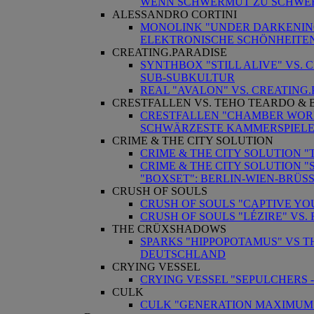
WENN SCHWERMUT ZU SCHWE
ALESSANDRO CORTINI
MONOLINK "UNDER DARKENING 
ELEKTRONISCHE SCHÖNHEITE
CREATING.PARADISE
SYNTHBOX "STILL ALIVE" VS.
SUB-SUBKULTUR
REAL "AVALON" VS. CREATING.P
CRESTFALLEN VS. TEHO TEARDO & 
CRESTFALLEN "CHAMBER WORKS
SCHWÄRZESTE KAMMERSPIEL
CRIME & THE CITY SOLUTION
CRIME & THE CITY SOLUTION 
CRIME & THE CITY SOLUTION "S
"BOXSET": BERLIN-WIEN-BRÜS
CRUSH OF SOULS
CRUSH OF SOULS "CAPTIVE YOU
CRUSH OF SOULS "LÉZIRE" VS.
THE CRÜXSHADOWS
SPARKS "HIPPOPOTAMUS" VS
DEUTSCHLAND
CRYING VESSEL
CRYING VESSEL "SEPULCHERS 
CULK
CULK "GENERATION MAXIMUM" 