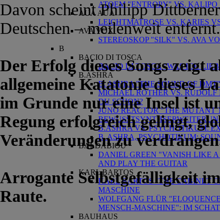
ATOEM "ENTROPY" VS. KALIPO 
Davon scheint Philipp Dittberner
AUA AUA
LEICHTMATROSE VS. KARIES VS
Deutschen – meilenweit entfernt
AVA VOX
STEREOSKOP "SILK" VS. AVA 
B
BACIO DI TOSCA
Der Erfolg dieses Songs zeigt 
BACIO DI TOSCA "WAS ICH LIE
B.ASHRA
allgemeine Katatonie dieses L
B. ASHRA "THE SOUND OF DM
MICHAEL ROTHER VS. RUDOLF 
im Grunde nur eine Insel ist u
DU SCHON?
JUNO REACTOR "THE MUTANT T
Regung erfolgreich gelingt, glo
BEWUSSTSYNTHSERWEITERUN
B.ASHRA VS. PSYCHOTIKUM: E
Veränderungen zu verdrängen
B. ASHRA, PSYCHOTIKUM: SO
BALDABIOU
DANIEL GREEN "VANISH LIKE A
AND PLAY THE GUITAR
KARL BARTOS
Arrogante Selbstgefälligkeit i
KARL BARTOS "THE CABINET O
MASCHINE
Raute.
WOLFGANG FLÜR "ELOQUENCE" 
MENSCH-MASCHINE": IM SCHA
BAUHAUS