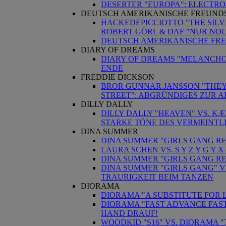
DESERTER "EUROPA": ELECTR
DEUTSCH AMERIKANISCHE FREUND
HACKEDEPICCIOTTO "THE SILV
ROBERT GÖRL & DAF "NUR NO
DEUTSCH AMERIKANISCHE FRE
DIARY OF DREAMS
DIARY OF DREAMS "MELANCHOL
ENDE
FREDDIE DICKSON
BROR GUNNAR JANSSON "THEY 
STREET": ABGRÜNDIGES ZUR 
DILLY DALLY
DILLY DALLY "HEAVEN" VS. KÆ
STARKE TÖNE DES VERMEINT
DINA SUMMER
DINA SUMMER "GIRLS GANG RE
LAURA SCHEN VS. S Y Z Y G Y
DINA SUMMER "GIRLS GANG R
DINA SUMMER "GIRLS GANG" VS
TRAURIGKEIT BEIM TANZEN
DIORAMA
DIORAMA "A SUBSTITUTE FOR LI
DIORAMA "FAST ADVANCE FAST 
HAND DRAUF!
WOODKID "S16" VS. DIORAMA 