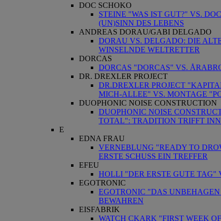
DOC SCHOKO
STEINE "WAS IST GUT?" VS. D
(UN)SINN DES LEBENS
ANDREAS DORAU/GABI DELGADO
DORAU VS. DELGADO: DIE ALT
WINSELNDE WELTRETTER
DORCAS
DORCAS "DORCAS" VS. ÅRABRO
DR. DREXLER PROJECT
DR.DREXLER PROJECT "KAPIT
MICH-ALLEE" VS. MONTAGE "P
DUOPHONIC NOISE CONSTRUCTION
DUOPHONIC NOISE CONSTRUCTI
TOTAL": TRADITION TRIFFT IN
E
EDNA FRAU
VERNEBLUNG "READY TO DROWN
ERSTE SCHUSS EIN TREFFER
EFEU
HOLLI "DER ERSTE GUTE TAG"
EGOTRONIC
EGOTRONIC "DAS UNBEHAGEN I
BEWAHREN
EISFABRIK
WATCH CKARK "FIRST WEEK OF 