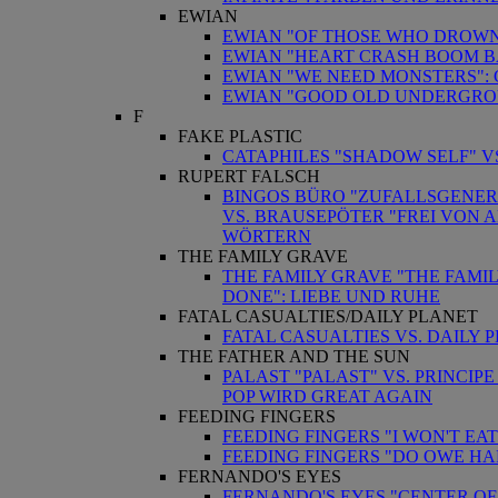
EWIAN
EWIAN "OF THOSE WHO DROWN 
EWIAN "HEART CRASH BOOM 
EWIAN "WE NEED MONSTERS": 
EWIAN "GOOD OLD UNDERGRO
F
FAKE PLASTIC
CATAPHILES "SHADOW SELF" VS
RUPERT FALSCH
BINGOS BÜRO "ZUFALLSGENER
VS. BRAUSEPÖTER "FREI VON 
WÖRTERN
THE FAMILY GRAVE
THE FAMILY GRAVE "THE FAMIL
DONE": LIEBE UND RUHE
FATAL CASUALTIES/DAILY PLANET
FATAL CASUALTIES VS. DAILY 
THE FATHER AND THE SUN
PALAST "PALAST" VS. PRINCIP
POP WIRD GREAT AGAIN
FEEDING FINGERS
FEEDING FINGERS "I WON'T 
FEEDING FINGERS "DO OWE H
FERNANDO'S EYES
FERNANDO'S EYES "CENTER OF