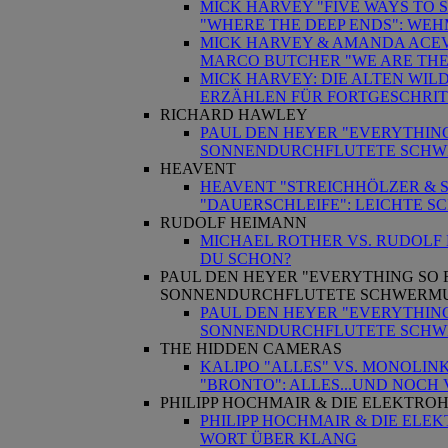
MICK HARVEY "FIVE WAYS TO 
"WHERE THE DEEP ENDS": WEHM
MICK HARVEY & AMANDA ACEV
MARCO BUTCHER "WE ARE THE 
MICK HARVEY: DIE ALTEN WILD
ERZÄHLEN FÜR FORTGESCHRI
RICHARD HAWLEY
PAUL DEN HEYER "EVERYTHING
SONNENDURCHFLUTETE SCH
HEAVENT
HEAVENT "STREICHHÖLZER & S
"DAUERSCHLEIFE": LEICHTE S
RUDOLF HEIMANN
MICHAEL ROTHER VS. RUDOLF 
DU SCHON?
PAUL DEN HEYER "EVERYTHING SO 
SONNENDURCHFLUTETE SCHWERM
PAUL DEN HEYER "EVERYTHING
SONNENDURCHFLUTETE SCH
THE HIDDEN CAMERAS
KALIPO "ALLES" VS. MONOLINK
"BRONTO": ALLES...UND NOCH 
PHILIPP HOCHMAIR & DIE ELEKTRO
PHILIPP HOCHMAIR & DIE ELE
WORT ÜBER KLANG