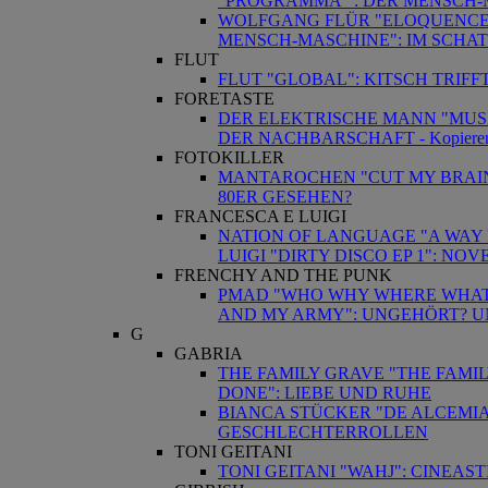
"PROGRAMMA" : DER MENSCH-
WOLFGANG FLÜR "ELOQUENCE" 
MENSCH-MASCHINE": IM SCHA
FLUT
FLUT "GLOBAL": KITSCH TRIFF
FORETASTE
DER ELEKTRISCHE MANN "MUSI
DER NACHBARSCHAFT - Kopiere
FOTOKILLER
MANTAROCHEN "CUT MY BRAINH
80ER GESEHEN?
FRANCESCA E LUIGI
NATION OF LANGUAGE "A WAY 
LUIGI "DIRTY DISCO EP 1": NOV
FRENCHY AND THE PUNK
PMAD "WHO WHY WHERE WHAT"
AND MY ARMY": UNGEHÖRT? U
G
GABRIA
THE FAMILY GRAVE "THE FAMIL
DONE": LIEBE UND RUHE
BIANCA STÜCKER "DE ALCEMIA
GESCHLECHTERROLLEN
TONI GEITANI
TONI GEITANI "WAHJ": CINEAS