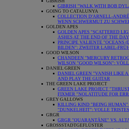
GIBRISH
GIBRISH "WALK WITH BOB DYL
GOING TO CATALUNYA
COLLECTION D'ARNELL-ANDRÉA
WENN SCHWERMUT ZU SCHWE
GOLDEN APES
GOLDEN APES "SCATTERED LIGH
ASHES AT THE END OF THE DA
PRINCIPE VALIENTE "OCEANS (
BILDEN": ZWEITER LABEL-FRÜ
GOOD WILSON
CHANDEEN "MERCURY RETROGR
WILSON "GOOD WILSON": VÖL
DANIEL GREEN
DANIEL GREEN "VANISH LIKE A
AND PLAY THE GUITAR
THE GREEN LAKE PROJECT
GREEN LAKE PROJECT "THRUS
FIXMER "NOLATITUDE FOR ERR
GREY GALLOWS
KILLING KIND "BEING HUMAN"
"DUNKELHEIT": VOLLE TRISTE
GRGR
GRGR "QUARANTÄNE" VS. ALTAR
GROSSSTADTGEFLÜSTER