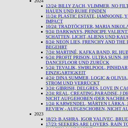
2024
12/24: BILLY ZACH, VLIMMER, NO F
HAUEN UND RUHE FINDEN
11/24: PLASTIC ESTATE, IAMNOONE,
IMPACT
10/24: TRADTÖCHTER, MARIA NIKOL
9/24: DARKWAYS, PRINICIPE VALIE
SCHATTEN, LICHT, ALIENS UND KA
8/24: NEON LIES, FRENCHY AND TH
BEGEHRT
7/24: MARTINÉ, KAFKA BAND, RL HU
6/24: PROFIT PRISON, ULTRA SUNN,
DANCEFLOOR UND ZURÜCK
5/24: TEVALIK, SWIRLPOOL, PINHD
EINZIGARTIGKEIT
4/24: DINA SUMMER, LOGIC & OLIVIA
STROM UND VERRÜCKT
3/24: GIBRISH, DELGRES, LOVE IN C
2/24: REAL, CREATING.PARADISE, J
NICHT AUFGEHOBEN (DER NACHBEA
1/24: KARWENDEL, MÅRTEN LÄRKA,
REVIEW - AUFGESCHOBEN, NICHT A
2023
18/23: B.ASHRA, IGOR YALIVEC, B
17/23: SEEKERS ARE LOVERS, RAIN 