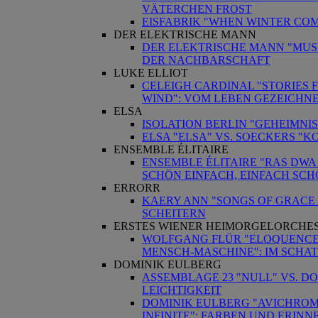
VÄTERCHEN FROST
EISFABRIK "WHEN WINTER COM
DER ELEKTRISCHE MANN
DER ELEKTRISCHE MANN "MUSI
DER NACHBARSCHAFT
LUKE ELLIOT
CELEIGH CARDINAL "STORIES 
WIND": VOM LEBEN GEZEICHN
ELSA
ISOLATION BERLIN "GEHEIMNIS"
ELSA "ELSA" VS. SOECKERS "
ENSEMBLE ÉLITAIRE
ENSEMBLE ÉLITAIRE "RAS DWA
SCHÖN EINFACH, EINFACH SC
ERRORR
KAERY ANN "SONGS OF GRACE 
SCHEITERN
ERSTES WIENER HEIMORGELORCHE
WOLFGANG FLÜR "ELOQUENCE" 
MENSCH-MASCHINE": IM SCHA
DOMINIK EULBERG
ASSEMBLAGE 23 "NULL" VS. D
LEICHTIGKEIT
DOMINIK EULBERG "AVICHROM
INFINITE": FARBEN UND ERIN