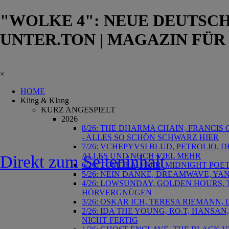
"WOLKE 4": NEUE DEUTSCH
UNTER.TON | MAGAZIN FÜR
×
HOME
Kling & Klang
KURZ ANGESPIELT
2026
8/26: THE DHARMA CHAIN, FRANCIS
- ALLES SO SCHÖN SCHWARZ HIER
7/26: VCHEPYVSI BLUD, PETROLIO, 
ALLES UND NOCH VIEL MEHR
Direkt zum Seiteninhalt
6/26: TOMORA, HUIR, MIDNIGHT POET
5/26: NEIN DANKE, DREAMWAVE, YA
4/26: LOWSUNDAY, GOLDEN HOURS, T
HÖRVERGNÜGEN
3/26: OSKAR ICH, TERESA RIEMANN,
2/26: IDA THE YOUNG, RO.T, HANSAN
NICHT FERTIG