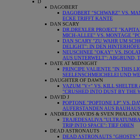
D
DAGOBERT
DAGOBERT "SCHWARZ" VS. MA
ECKE TRIFFT KANTE
DAN SCARY
DR.DREXLER PROJECT "KAPIT
MICH-ALLEE" VS. MONTAGE "P
DAN SCARY "ZU WAHR UM SCHÖ
DELIGHT": IN DEN HINTERHÖF
NEUSCHNEE "OKAY" VS. ISOLA
AUS UNTERWELT": ABGRUND, TI
DATE AT MIDNIGHT
PRINCIPE VALIENTE "IN THIS L
SEELENSCHMEICHELEI UND W
DAUGHTER OF DAWN
VAZUM "V+" VS. KILL SHELTE
"CRUSHED INTO DUST BY THE 
DAVID J
POPTONE "POPTONE LP" VS. DA
AUFERSTANDEN AUS BAUHAUS
ANDREAS DAVIDS & SVEN PHALANX
TRAJEDESALIVA "ULTRATUMBA"
TRIP INTO SPACE": TIEF OBEN
DEAD ASTRONAUTS
DEAD ASTRONAUTS "GHOSTS" VS