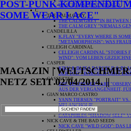
POST-PUNK-KOMPENDIUM
WASCHMASCHINENTANGO
C
SOME WEAR LACE"
THE CALM GREY
THE CALM GREY "IN BETWEEN
THE CALM GREY "NIEMALS GEN
CANDELILLA
K.FLAY "EVERY WHERE IS SOM
"METAMORPHOSIS": WAS FRAU
CELEIGH CARDINAL
CELEIGH CARDINAL "STORIES 
WIND": VOM LEBEN GEZEICHN
CASPER
MAGAZIN | WELTSCHMERZ 
KIKU & BLIXA BARGELD & BLA
DER TOD": BARGELD GEHT IM
CASSETTER
NETZ SEIT 02/04/2014. ||
THE TINOPENER'S ART "OBSERV
AUS DER VERGANGENHEIT, FÜ
GIAN MARCO CASTRO
YANN TIERSEN "PORTRAIT" VS.
MELANCHOLIE
SUCHEN? FINDEN!
CATAPHILES
CATAPHILES "SHADOW SELF" VS
NICK CAVE & THE BAD SEEDS
NICK CAVE "WILD GOD": DAS 