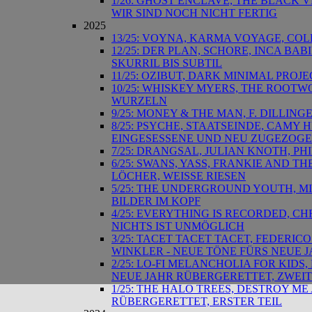
1/26: GHOST ENCLAVE, THE BLACK V
WIR SIND NOCH NICHT FERTIG
2025
13/25: VOYNA, KARMA VOYAGE, COLD
12/25: DER PLAN, SCHORE, INCA BA
SKURRIL BIS SUBTIL
11/25: OZIBUT, DARK MINIMAL PROJE
10/25: WHISKEY MYERS, THE ROOTW
WURZELN
9/25: MONEY & THE MAN, F. DILLI
8/25: PSYCHE, STAATSEINDE, CAMY 
EINGESESSENE UND NEU ZUGEZOG
7/25: DRANGSAL, JULIAN KNOTH, P
6/25: SWANS, YASS, FRANKIE AND T
LÖCHER, WEISSE RIESEN
5/25: THE UNDERGROUND YOUTH, MI
BILDER IM KOPF
4/25: EVERYTHING IS RECORDED, CH
NICHTS IST UNMÖGLICH
3/25: TACET TACET TACET, FEDERI
WINKLER - NEUE TÖNE FÜRS NEUE 
2/25: LO-FI MELANCHOLIA FOR KIDS
NEUE JAHR RÜBERGERETTET, ZWEIT
1/25: THE HALO TREES, DESTROY ME
RÜBERGERETTET, ERSTER TEIL