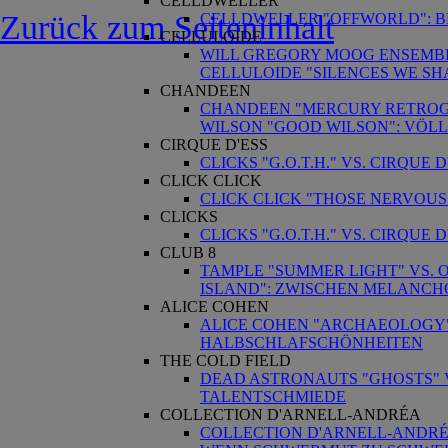
CELLDWELLER
Zurück zum Seiteninhalt
CELLDWELLER "OFFWORLD": B
CELLULOIDE
WILL GREGORY MOOG ENSEMBLE
CELLULOIDE "SILENCES WE SH
CHANDEEN
CHANDEEN "MERCURY RETROGR
WILSON "GOOD WILSON": VÖL
CIRQUE D'ESS
CLICKS "G.O.T.H." VS. CIRQU
CLICK CLICK
CLICK CLICK "THOSE NERVOUS
CLICKS
CLICKS "G.O.T.H." VS. CIRQU
CLUB 8
TAMPLE "SUMMER LIGHT" VS. O
ISLAND": ZWISCHEN MELANCH
ALICE COHEN
ALICE COHEN "ARCHAEOLOGY" 
HALBSCHLAFSCHÖNHEITEN
THE COLD FIELD
DEAD ASTRONAUTS "GHOSTS" VS
TALENTSCHMIEDE
COLLECTION D'ARNELL-ANDRÉA
COLLECTION D'ARNELL-ANDRÉA