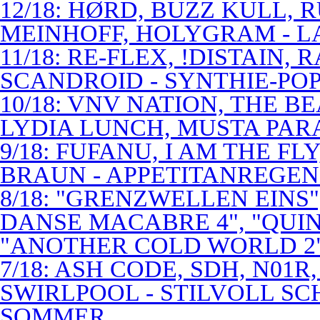
12/18: HØRD, BUZZ KULL,
MEINHOFF, HOLYGRAM - LA
11/18: RE-FLEX, !DISTAIN,
SCANDROID - SYNTHIE-PO
10/18: VNV NATION, THE B
LYDIA LUNCH, MUSTA PAR
9/18: FUFANU, I AM THE F
BRAUN - APPETITANREGE
8/18: "GRENZWELLEN EINS
DANSE MACABRE 4", "QUINT
"ANOTHER COLD WORLD 2"
7/18: ASH CODE, SDH, N01R
SWIRLPOOL - STILVOLL S
SOMMER