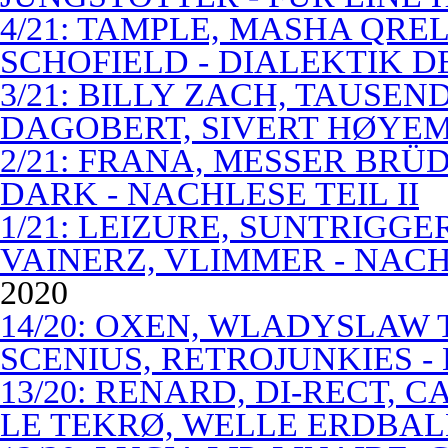
4/21: TAMPLE, MASHA QREL
SCHOFIELD - DIALEKTIK 
3/21: BILLY ZACH, TAUSE
DAGOBERT, SIVERT HØYEM 
2/21: FRANA, MESSER BRÜD
DARK - NACHLESE TEIL II
1/21: LEIZURE, SUNTRIGGE
VAINERZ, VLIMMER - NACH
2020
14/20: OXEN, WLADYSLAW 
SCENIUS, RETROJUNKIES -
13/20: RENARD, DI-RECT, 
LE TEKRØ, WELLE ERDBAL