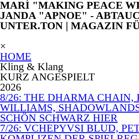
MARÍ "MAKING PEACE WI
JANDA "APNOE" - ABTAU
UNTER.TON | MAGAZIN F
×
HOME
Kling & Klang
KURZ ANGESPIELT
2026
8/26: THE DHARMA CHAIN, 
WILLIAMS, SHADOWLANDS,
SCHÖN SCHWARZ HIER
7/26: VCHEPYVSI BLUD, PE
KOMPLIZEN DER SPIELREG