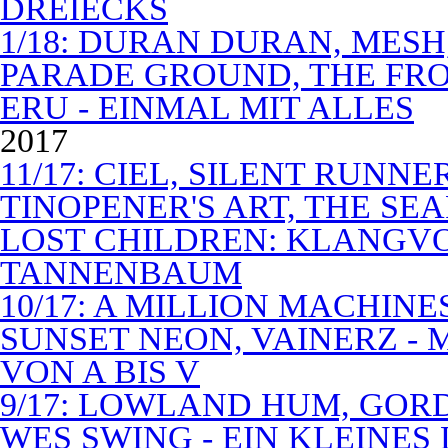
DREIECKS
1/18: DURAN DURAN, MES
PARADE GROUND, THE FR
ERU - EINMAL MIT ALLES
2017
11/17: CIEL, SILENT RUNN
TINOPENER'S ART, THE SEA
LOST CHILDREN: KLANGV
TANNENBAUM
10/17: A MILLION MACHIN
SUNSET NEON, VAINERZ -
VON A BIS V
9/17: LOWLAND HUM, GOR
WES SWING - EIN KLEINES