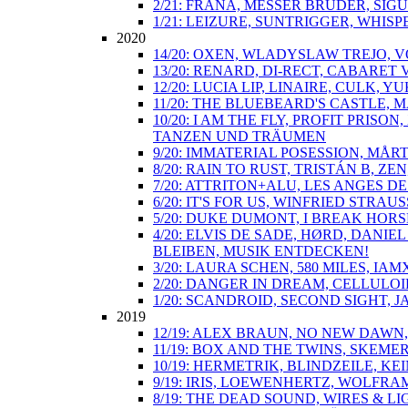
2/21: FRANA, MESSER BRÜDER, SIGU
1/21: LEIZURE, SUNTRIGGER, WHIS
2020
14/20: OXEN, WLADYSLAW TREJO, V
13/20: RENARD, DI-RECT, CABARE
12/20: LUCIA LIP, LINAIRE, CULK,
11/20: THE BLUEBEARD'S CASTLE,
10/20: I AM THE FLY, PROFIT PRI
TANZEN UND TRÄUMEN
9/20: IMMATERIAL POSESSION, MÅ
8/20: RAIN TO RUST, TRISTÁN B, Z
7/20: ATTRITON+ALU, LES ANGES 
6/20: IT'S FOR US, WINFRIED STR
5/20: DUKE DUMONT, I BREAK HORS
4/20: ELVIS DE SADE, HØRD, DANI
BLEIBEN, MUSIK ENTDECKEN!
3/20: LAURA SCHEN, 580 MILES, IA
2/20: DANGER IN DREAM, CELLULOI
1/20: SCANDROID, SECOND SIGHT, 
2019
12/19: ALEX BRAUN, NO NEW DAWN
11/19: BOX AND THE TWINS, SKEM
10/19: HERMETRIK, BLINDZEILE, 
9/19: IRIS, LOEWENHERTZ, WOLFRA
8/19: THE DEAD SOUND, WIRES & L