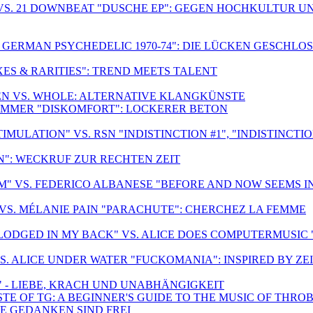
VS. 21 DOWNBEAT "DUSCHE EP": GEGEN HOCHKULTUR U
F GERMAN PSYCHEDELIC 1970-74": DIE LÜCKEN GESCHLO
ES & RARITIES": TREND MEETS TALENT
REN VS. WHOLE: ALTERNATIVE KLANGKÜNSTE
LIMMER "DISKOMFORT": LOCKERER BETON
ULATION" VS. RSN "INDISTINCTION #1", "INDISTINCTION
: WECKRUF ZUR RECHTEN ZEIT
" VS. FEDERICO ALBANESE "BEFORE AND NOW SEEMS I
 VS. MÉLANIE PAIN "PARACHUTE": CHERCHEZ LA FEMME
LODGED IN MY BACK" VS. ALICE DOES COMPUTERMUSIC 
VS. ALICE UNDER WATER "FUCKOMANIA": INSPIRED BY ZE
" - LIEBE, KRACH UND UNABHÄNGIGKEIT
TE OF TG: A BEGINNER'S GUIDE TO THE MUSIC OF THROB
DIE GEDANKEN SIND FREI