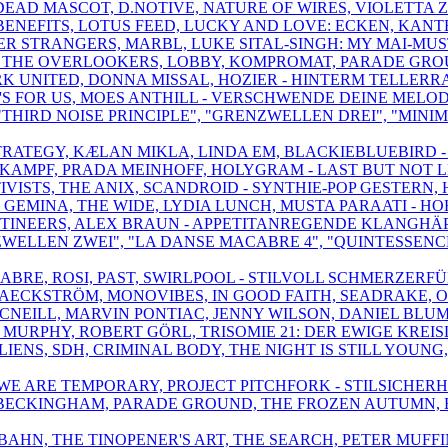
 DEAD MASCOT, D.NOTIVE, NATURE OF WIRES, VIOLETTA 
BENEFITS, LOTUS FEED, LUCKY AND LOVE: ECKEN, KAN
TTER STRANGERS, MARBL, LUKE SITAL-SINGH: MY MAI-MU
SK, THE OVERLOOKERS, LOBBY, KOMPROMAT, PARADE GRO
RK UNITED, DONNA MISSAL, HOZIER - HINTERM TELLERR
 IT'S FOR US, MOES ANTHILL - VERSCHWENDE DEINE MELO
, "THIRD NOISE PRINCIPLE", "GRENZWELLEN DREI", "MI
TRATEGY, KÆLAN MIKLA, LINDA EM, BLACKIEBLUEBIRD - 
RKAMPF, PRADA MEINHOFF, HOLYGRAM - LAST BUT NOT LE
KTIVISTS, THE ANIX, SCANDROID - SYNTHIE-POP GESTERN
F GEMINA, THE WIDE, LYDIA LUNCH, MUSTA PARAATI - H
E MUTINEERS, ALEX BRAUN - APPETITANREGENDE KLANGH
ZWELLEN ZWEI", "LA DANSE MACABRE 4", "QUINTESSENCE
ELABRE, ROSI, PAST, SWIRLPOOL - STILVOLL SCHMERZE
AECKSTRÖM, MONOVIBES, IN GOOD FAITH, SEADRAKE, O
MCNEILL, MARVIN PONTIAC, JENNY WILSON, DANIEL BL
 MURPHY, ROBERT GÖRL, TRISOMIE 21: DER EWIGE KREI
LIENS, SDH, CRIMINAL BODY, THE NIGHT IS STILL YOUN
,WE ARE TEMPORARY, PROJECT PITCHFORK - STILSICHERH
 BECKINGHAM, PARADE GROUND, THE FROZEN AUTUMN, B
TOBAHN, THE TINOPENER'S ART, THE SEARCH, PETER MUF