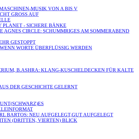
-MASCHINEN-MUSIK VON A BIS V
SCHT GROSS AUF
ELLE
Y PLANET - SICHERE BÄNKE
, THE AGNES CIRCLE: SCHUMMRIGES AM SOMMERABEND
MEHR GESTOPPT
A - WENN WORTE ÜBERFLÜSSIG WERDEN
 DELERIUM, B.ASHRA: KLANG-KUSCHELDECKEN FÜR KALTE
 AUS DER GESCHICHTE GELERNT
 BUNT(SCHWARZ)ES
 KLEINFORMAT
ARL BARTOS: NEU AUFGELEGT,GUT AUFGELEGT
TEN (DRITTEN, VIERTEN) BLICK