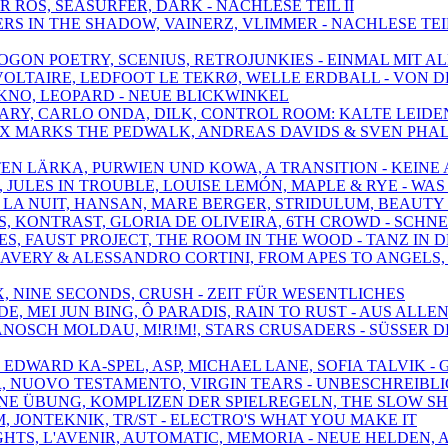
R ROS, SEASURFER, DARK - NACHLESE TEIL II
PERS IN THE SHADOW, VAINERZ, VLIMMER - NACHLESE TEIL
OGON POETRY, SCENIUS, RETROJUNKIES - EINMAL MIT A
T VOLTAIRE, LEDFOOT LE TEKRØ, WELLE ERDBALL - VON 
 YUKNO, LEOPARD - NEUE BLICKWINKEL
 MARY, CARLO ONDA, DILK, CONTROL ROOM: KALTE LEID
SON, X MARKS THE PEDWALK, ANDREAS DAVIDS & SVEN P
RTEN LÄRKA, PURWIEN UND KOWA, A TRANSITION - KEINE
EN, JULES IN TROUBLE, LOUISE LEMÓN, MAPLE & RYE - W
DE LA NUIT, HANSAN, MARE BERGER, STRIDULUM, BEAUTY
AUSS, KONTRAST, GLORIA DE OLIVEIRA, 6TH CROWD - SC
ES, FAUST PROJECT, THE ROOM IN THE WOOD - TANZ IN 
EL AVERY & ALESSANDRO CORTINI, FROM APES TO ANGELS
MX, NINE SECONDS, CRUSH - ZEIT FÜR WESENTLICHES
DE, MEI JUN BING, Ô PARADIS, RAIN TO RUST - AUS AL
JANOSCH MOLDAU, M!R!M!, STARS CRUSADERS - SÜSSER D
, EDWARD KA-SPEL, ASP, MICHAEL LANE, SOFIA TALVIK 
ER, NUOVO TESTAMENTO, VIRGIN TEARS - UNBESCHREIBL
KEINE ÜBUNG, KOMPLIZEN DER SPIELREGELN, THE SLOW 
M, JONTEKNIK, TR/ST - ELECTRO'S WHAT YOU MAKE IT
IGHTS, L'AVENIR, AUTOMATIC, MEMORIA - NEUE HELDEN,