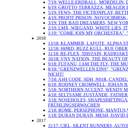
7/19: WELLE:ERDBALL, MÖRDELIN,
6/19: GROTTO TERRAZZA, MEAGER 
5/19: FEWS, THE FICTIONPLAY, BE
4/19: PROFIT PRISON, NOVOCIBIR
3/19: THE BAD DREAMERS, NEW YO
2/19: LMX, WIEGAND, WHITE LIES,
1/19: "COME JOIN MY ORCHESTRA"
2018
13/18: KLAMMER, LAFOTE, ALPHA S
12/18: HØRD, BUZZ KULL, RUE OBE
11/18: RE-FLEX, !DISTAIN, RADIOA
10/18: VNV NATION, THE BEAUTY O
9/18: FUFANU, I AM THE FLY, TH
8/18: "GRENZWELLEN EINS", "GREN
NICHT!
7/18: ASH CODE, SDH, N01R, CAND
6/18: RODNEY CROMWELL, JOHAN B
5/18: NORTHERN ACCENT, WENDY 
4/18: SELTSAME ZUSTÄNDE, FATHER
3/18: NOSEHOLES, SHAPESHIFTINGA
FRÜHLINGSERWACHEN
2/18: ROME, PERSEPHONE, MANTUS
1/18: DURAN DURAN, MESH, DAVID
2017
11/17: CIEL, SILENT RUNNERS, AU