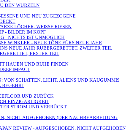
 ZU DEN WURZELN
NGESESSENE UND NEU ZUGEZOGENE
TDECKT
WARZE LÖCHER, WEISSE RIESEN
 - BILDER IM KOPF
NG - NICHTS IST UNMÖGLICH
SSE WINKLER - NEUE TÖNE FÜRS NEUE JAHR
- INS NEUE JAHR RÜBERGERETTET, ZWEITER TEIL
ERGERETTET, ERSTER TEIL
PUTT HAUEN UND RUHE FINDEN
 DEEP IMPACT
N: VON SCHATTEN, LICHT, ALIENS UND KAUGUMMIS
Z BEGEHRT
ANCEFLOOR UND ZURÜCK
ACH EINZIGARTIGKEIT
- UNTER STROM UND VERRÜCKT
HOBEN, NICHT AUFGEHOBEN (DER NACHBEARBEITUNG
JAPAN REVIEW - AUFGESCHOBEN, NICHT AUFGEHOBEN