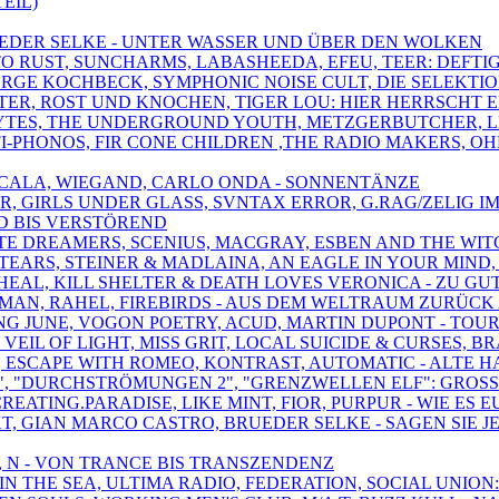
EIL)
BRUEDER SELKE - UNTER WASSER UND ÜBER DEN WOLKEN
 TO RUST, SUNCHARMS, LABASHEEDA, EFEU, TEER: DEFT
GEORGE KOCHBECK, SYMPHONIC NOISE CULT, DIE SELEKTIO
PÖTER, ROST UND KNOCHEN, TIGER LOU: HIER HERRSCHT 
LYTES, THE UNDERGROUND YOUTH, METZGERBUTCHER, LE
-FI-PHONOS, FIR CONE CHILDREN ,THE RADIO MAKERS,
,SCALA, WIEGAND, CARLO ONDA - SONNENTÄNZE
DER, GIRLS UNDER GLASS, SVNTAX ERROR, G.RAG/ZELIG
D BIS VERSTÖREND
ATE DREAMERS, SCENIUS, MACGRAY, ESBEN AND THE WIT
LE TEARS, STEINER & MADLAINA, AN EAGLE IN YOUR MI
 WHEAL, KILL SHELTER & DEATH LOVES VERONICA - ZU
IRMAN, RAHEL, FIREBIRDS - AUS DEM WELTRAUM ZURÜC
ONG JUNE, VOGON POETRY, ACUD, MARTIN DUPONT - TOU
VEIL OF LIGHT, MISS GRIT, LOCAL SUICIDE & CURSES, 
AN, ESCAPE WITH ROMEO, KONTRAST, AUTOMATIC - ALTE 
VE 3", "DURCHSTRÖMUNGEN 2", "GRENZWELLEN ELF": GR
CREATING.PARADISE, LIKE MINT, FIOR, PURPUR - WIE ES 
EKT, GIAN MARCO CASTRO, BRUEDER SELKE - SAGEN SIE J
T, N - VON TRANCE BIS TRANSZENDENZ
IN THE SEA, ULTIMA RADIO, FEDERATION, SOCIAL UNION: 