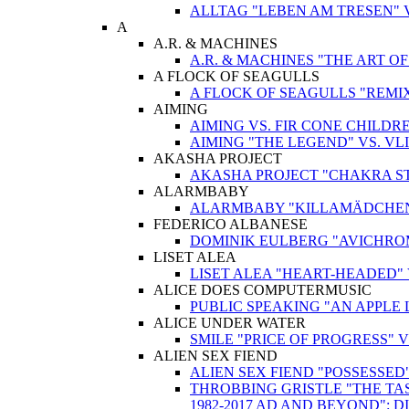
ALLTAG "LEBEN AM TRESEN" 
A
A.R. & MACHINES
A.R. & MACHINES "THE ART O
A FLOCK OF SEAGULLS
A FLOCK OF SEAGULLS "REMIX
AIMING
AIMING VS. FIR CONE CHILD
AIMING "THE LEGEND" VS. V
AKASHA PROJECT
AKASHA PROJECT "CHAKRA STIM
ALARMBABY
ALARMBABY "KILLAMÄDCHEN"
FEDERICO ALBANESE
DOMINIK EULBERG "AVICHROM
LISET ALEA
LISET ALEA "HEART-HEADED"
ALICE DOES COMPUTERMUSIC
PUBLIC SPEAKING "AN APPLE 
ALICE UNDER WATER
SMILE "PRICE OF PROGRESS" 
ALIEN SEX FIEND
ALIEN SEX FIEND "POSSESSED
THROBBING GRISTLE "THE TAS
1982-2017 AD AND BEYOND": 