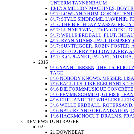
UNTERM TANNENBAUM
10/17: A MILLION MACHINES, BOY
9/17: LOWLAND HUM, GORDIE TENT
8/17: STYLE SINDROME, L'AVENIR,
7/17: THE BIRTHDAY MASSACRE, L
6/17: LUNAR TWIN, LEVIN GOES L
5/17: WELLE:ERDBALL, FLUT, INHA
4/17: RYAN ADAMS, PAUL DEMPSEY
3/17: SUNTRIGGER, ROBIN FOSTER
2/17: RED LORRY YELLOW LORRY, A
1/17: X-O-PLANET, PALAST, AUSTRA
2016
9/16 YANN TIERSEN, THE T.S. ELI
TAGE
8/16 NOBODY KNOWS, MESSER, LIS
7/16 EAGULLS, LIKE ELEPHANTS, 
6/16 DIE FORM:MUSIQUE CONCRÈTE
5/16 FEMME SCHMIDT, GLEIS 8, J
4/16 CHILI AND THE WHALEKILLER
3/16 WELLE ERDBALL, ROTERSAND,
2/16 NATURE AND ORGANISATION,
1/16 HACKMONOCUT, DRALMS, FRAM
REVIEWS TONTRÄGER
0-9
21 DOWNBEAT