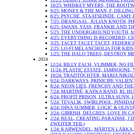
10/25: WHISKEY MYERS, THE ROOT
9/25: MONEY & THE MAN, F. DILLI
8/25: PSYCHE, STAATSEINDE, CAM
7/25: DRANGSAL, JULIAN KNOTH, 
6/25: SWANS, YASS, FRANKIE AND 
5/25: THE UNDERGROUND YOUTH, M
4/25: EVERYTHING IS RECORDED, C
3/25: TACET TACET TACET, FEDER
2/25: LO-FI MELANCHOLIA FOR KID
1/25: THE HALO TREES, DESTROY M
2024
12/24: BILLY ZACH, VLIMMER, NO 
11/24: PLASTIC ESTATE, IAMNOONE
10/24: TRADTÖCHTER, MARIA NIKO
9/24: DARKWAYS, PRINICIPE VALI
8/24: NEON LIES, FRENCHY AND T
7/24: MARTINÉ, KAFKA BAND, RL H
6/24: PROFIT PRISON, ULTRA SUN
5/24: TEVALIK, SWIRLPOOL, PINH
4/24: DINA SUMMER, LOGIC & OLIV
3/24: GIBRISH, DELGRES, LOVE IN 
2/24: REAL, CREATING.PARADISE,
ZWEITER TEIL)
1/24: KARWENDEL, MÅRTEN LÄRKA