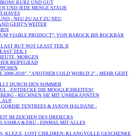
ZIRONI: KURZ UND GUT
TEN UND JEDE MENGE STAUB
ST-HAVES
UND - NEU ZU ALT ZU NEU
AND GEHT'S WEITER
DIEN
NIMUM VIABLE PRODUCT": VON BAROCK BIS ROCKBAR
LAST BUT NOT LEAST TEIL II
AST TEIL I
, HEUTE, MORGEN
OHER REIFEGRAD
ÄPPCHEN
 2008-2018", "ANOTHER COLD WORLD 2" - MEHR GEHT
RFÜLLT DURCH DEN SOMMER
UL - ENTDECKE DIE MOOGLICHKEITEN!
UMBERG - RECHNEN SIE MIT UNBEKANNTEN
SLAUF
G, GORDIE TENTREES & JAXON HALDANE -
EIT IM ZEICHEN DES DREIECKS
.ASHRA & ERU - EINMAL MIT ALLES
FIN, KLEZ.E, LOST CHILDREN: KLANGVOLLE GESCHENKE