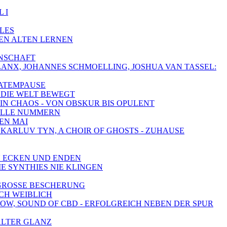
 I
LLES
DEN ALTEN LERNEN
ENSCHAFT
HALANX, JOHANNES SCHMOELLING, JOSHUA VAN TASSEL:
 ATEMPAUSE
AS DIE WELT BEWEGT
 IN CHAOS - VON OBSKUR BIS OPULENT
HNELLE NUMMERN
DEN MAI
, KARLUV TYN, A CHOIR OF GHOSTS - ZUHAUSE
LEN ECKEN UND ENDEN
IE SYNTHIES NIE KLINGEN
- GROSSE BESCHERUNG
ICH WEIBLICH
SHOW, SOUND OF CBD - ERFOLGREICH NEBEN DER SPUR
 ALTER GLANZ