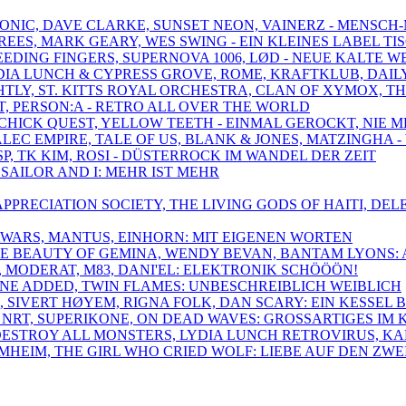
TRONIC, DAVE CLARKE, SUNSET NEON, VAINERZ - MENSCH
REES, MARK GEARY, WES SWING - EIN KLEINES LABEL TI
 FEEDING FINGERS, SUPERNOVA 1006, LØD - NEUE KALTE W
YDIA LUNCH & CYPRESS GROVE, ROME, KRAFTKLUB, DAIL
IGHTLY, ST. KITTS ROYAL ORCHESTRA, CLAN OF XYMOX
LT, PERSON:A - RETRO ALL OVER THE WORLD
, CHICK QUEST, YELLOW TEETH - EINMAL GEROCKT, NIE 
, ALEC EMPIRE, TALE OF US, BLANK & JONES, MATZINGH
SP, TK KIM, ROSI - DÜSTERROCK IM WANDEL DER ZEIT
, SAILOR AND I: MEHR IST MEHR
OT APPRECIATION SOCIETY, THE LIVING GODS OF HAITI,
AWARS, MANTUS, EINHORN: MIT EIGENEN WORTEN
THE BEAUTY OF GEMINA, WENDY BEVAN, BANTAM LYONS:
, MODERAT, M83, DANI'EL: ELEKTRONIK SCHÖÖÖN!
EANNE ADDED, TWIN FLAMES: UNBESCHREIBLICH WEIBLICH
S, SIVERT HØYEM, RIGNA FOLK, DAN SCARY: EIN KESSEL
 NRT, SUPERIKONE, ON DEAD WAVES: GROSSARTIGES IM
 DESTROY ALL MONSTERS, LYDIA LUNCH RETROVIRUS, K
HEIM, THE GIRL WHO CRIED WOLF: LIEBE AUF DEN ZWEI