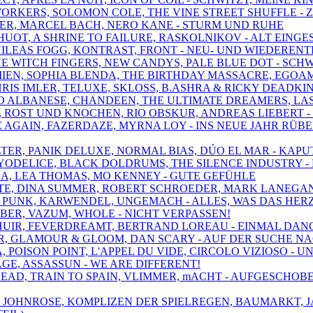
WORKERS, SOLOMON COLE, THE VINE STREET SHUFFLE -
NGER, MARCEL BACH, NERO KANE - STURM UND RUHE
Y HUOT, A SHRINE TO FAILURE, RASKOLNIKOV - ALT EI
PHILEAS FOGG, KONTRAST, FRONT - NEU- UND WIEDEREN
THE WITCH FINGERS, NEW CANDYS, PALE BLUE DOT - SCH
IEN, SOPHIA BLENDA, THE BIRTHDAY MASSACRE, EGOAMP
HRIS IMLER, TELUXE, SKLOSS, B.ASHRA & RICKY DEADKI
ICO ALBANESE, CHANDEEN, THE ULTIMATE DREAMERS, LA
S, ROST UND KNOCHEN, RIO OBSKUR, ANDREAS LIEBERT 
E AGAIN, FAZERDAZE, MYRNA LOY - INS NEUE JAHR RÜB
FILTER, PANIK DELUXE, NORMAL BIAS, DÚO EL MAR - KA
, YODELICE, BLACK DOLDRUMS, THE SILENCE INDUSTRY -
LA, LEA THOMAS, MO KENNEY - GUTE GEFÜHLE
ENTE, DINA SUMMER, ROBERT SCHROEDER, MARK LANEGA
HE PUNK, KARWENDEL, UNGEMACH - ALLES, WAS DAS HER
UBER, VAZUM, WHOLE - NICHT VERPASSEN!
N, HUIR, FEVERDREAMT, BERTRAND LOREAU - EINMAL D
DAR, GLAMOUR & GLOOM, DAN SCARY - AUF DER SUCHE N
IA, POISON POINT, L'APPEL DU VIDE, CIRCOLO VIZIOSO 
CAGE, ASSASSUN - WE ARE DIFFERENT!
 J DEAD, TRAIN TO SPAIN, VLIMMER, mACHT - AUFGESC
, JOHNROSE, KOMPLIZEN DER SPIELREGEN, BAUMARKT, 