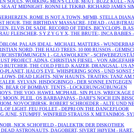
EN SOULS, WORKING MEN'S CLUB, M/A/T, BUZZ KULL - NA
THE SEA AT MIDNIGHT, RONNI LE TEKRØ, RICHARD JAMES 
NERHERZEN, ROME IS NOT A TOWN, MFMB, STELLA DIANA 
LAST HOUR, THE BIRTHDAY MASSACRE, J:DEAD - (ALB)T
EN, ELVIS DE SADE, RECORD OF TIDES, BICYCLOPS, B.A
RAU FLEISCHER, S Y Z Y G Y X, THE BRUTE:, INCA BABIES
, SJÖBLOM, PALAIS IDEAL, MICHAEL MATTERS - WUNDER
RISTIAN NORD, THE HALO TREES, 10 000 RUSSOS - GEMIS
, "DURCHSTRÖMUNGEN 1 - GLASWOLKEN" - SCHWEBEZUST
FAUST PROJECT, ADNA, CHRISTIAN FIESEL - VON ABGEF
O BUTCHER, THE COLD FIELD, KAIZER, DRANGSAL, US A
-O-PLANET, HALO'S EVE, WHISPERING SONS - UND SONST 
ALLOWS, DEAD LIGHTS, NEW HAUNTS, TRAITRS: TANZ A
 DEALER, SYLVAN, HISDOGBINGO - DER SONNE ENTGEGEN
 SUNN, BEAR OF BOMBAY, TENTS - LOCKERUNGSÜBUNGEN
BOYS, THE VOO, HAWEL MCPHAIL, SIN PLUS, WRECKAGE 
 E MOON, PLEIL, OS BARBAPAPAS - DARF'S NOCH EIN BIS
 ORIOM, NOVOCIBIRSK, ROBERT SCHROEDER - ALTE UND N
IL OF LIGHT, FEU FOLLET - DEPRI ON THE DANCEFLOOR
NG JUNE, STUMPFF, WINFRIED STRAUSS X METANIMOS, 
 NOIR, NICK SCHOFIELD - DIALEKTIK DER DISKOTHEK
N, DEAD ASTRONAUTS, DAGOBERT, SIVERT HØYEM - HART,