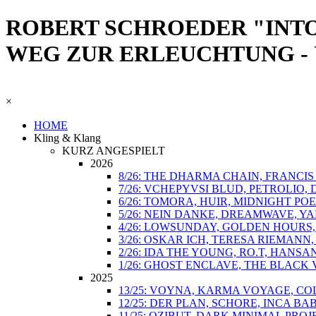
ROBERT SCHROEDER "INTO
WEG ZUR ERLEUCHTUNG - 
×
HOME
Kling & Klang
KURZ ANGESPIELT
2026
8/26: THE DHARMA CHAIN, FRANCI
7/26: VCHEPYVSI BLUD, PETROLIO,
6/26: TOMORA, HUIR, MIDNIGHT POE
5/26: NEIN DANKE, DREAMWAVE, Y
4/26: LOWSUNDAY, GOLDEN HOURS,
3/26: OSKAR ICH, TERESA RIEMANN
2/26: IDA THE YOUNG, RO.T, HANSA
1/26: GHOST ENCLAVE, THE BLACK 
2025
13/25: VOYNA, KARMA VOYAGE, COL
12/25: DER PLAN, SCHORE, INCA B
11/25: OZIBUT, DARK MINIMAL PROJ