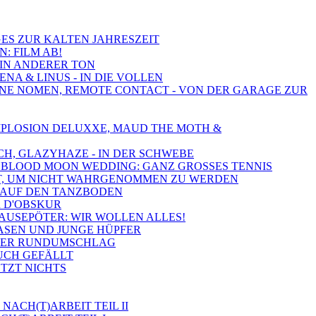
IGES ZUR KALTEN JAHRESZEIT
N: FILM AB!
EIN ANDERER TON
NA & LINUS - IN DIE VOLLEN
 OHNE NOMEN, REMOTE CONTACT - VON DER GARAGE ZUR
 IMPLOSION DELUXXE, MAUD THE MOTH &
CH, GLAZYHAZE - IN DER SCHWEBE
ND, BLOOD MOON WEDDING: GANZ GROSSES TENNIS
 GUT, UM NICHT WAHRGENOMMEN ZU WERDEN
K AUF DEN TANZBODEN
R D'OBSKUR
BRAUSEPÖTER: WIR WOLLEN ALLES!
HASEN UND JUNGE HÜPFER
OSSER RUNDUMSCHLAG
EUCH GEFÄLLT
ETZT NICHTS
NACH(T)ARBEIT TEIL II