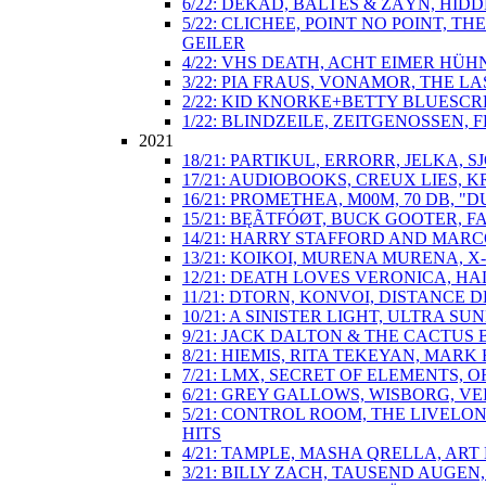
6/22: DEKAD, BALTES & ZÄYN, HIDD
5/22: CLICHEE, POINT NO POINT, 
GEILER
4/22: VHS DEATH, ACHT EIMER HÜH
3/22: PIA FRAUS, VONAMOR, THE 
2/22: KID KNORKE+BETTY BLUESCRE
1/22: BLINDZEILE, ZEITGENOSSEN, F
2021
18/21: PARTIKUL, ERRORR, JELKA
17/21: AUDIOBOOKS, CREUX LIES, K
16/21: PROMETHEA, M00M, 70 DB
15/21: BĘÃTFÓØT, BUCK GOOTER, 
14/21: HARRY STAFFORD AND MARC
13/21: KOIKOI, MURENA MURENA, X
12/21: DEATH LOVES VERONICA, H
11/21: DTORN, KONVOI, DISTANCE
10/21: A SINISTER LIGHT, ULTRA
9/21: JACK DALTON & THE CACTUS 
8/21: HIEMIS, RITA TEKEYAN, MARK
7/21: LMX, SECRET OF ELEMENTS,
6/21: GREY GALLOWS, WISBORG, VE
5/21: CONTROL ROOM, THE LIVELO
HITS
4/21: TAMPLE, MASHA QRELLA, ART
3/21: BILLY ZACH, TAUSEND AUGE