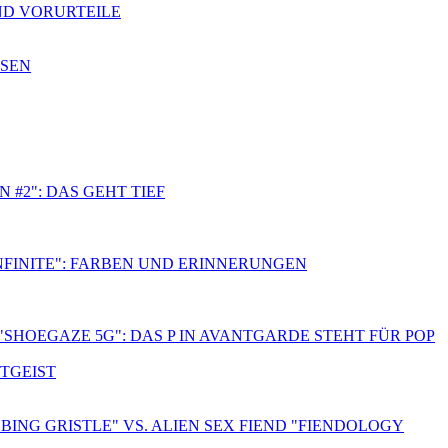
ND VORURTEILE
SSEN
 #2": DAS GEHT TIEF
NFINITE": FARBEN UND ERINNERUNGEN
"SHOEGAZE 5G": DAS P IN AVANTGARDE STEHT FÜR POP
ITGEIST
BING GRISTLE" VS. ALIEN SEX FIEND "FIENDOLOGY