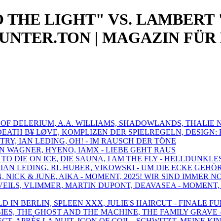
 THE LIGHT" VS. LAMBERT
UNTER.TON | MAGAZIN FÜR
S OF DELERIUM, A.A. WILLIAMS, SHADOWLANDS, THALIE 
 DEATĦ B¥ LØVE, KOMPLIZEN DER SPIELREGELN, DESIGN
TRY, IAN LEDING, OH! - IM RAUSCH DER TÖNE
AN WAGNER, HYENO, IAMX - LIEBE GEHT RAUS
 TO DIE ON ICE, DIE SAUNA, I AM THE FLY - HELLDUNK
, IAN LEDING, RL HUBER, VIKOWSKI - UM DIE ECKE GEHÖ
N, NICK & JUNE, AIKA - MOMENT, 2025! WIR SIND IMMER 
VEILS, VLIMMER, MARTIN DUPONT, DEAVASEA - MOMENT, 
D IN BERLIN, SPLEEN XXX, JULIE'S HAIRCUT - FINALE F
ABIES, THE GHOST AND THE MACHINE, THE FAMILY GRAVE 
ECT, APRÈS LA NUIT, ICON OF COIL - SCHWITZT, MEINE KI