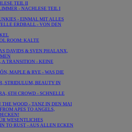
ESE TEIL II
LIMMER - NACHLESE TEIL I
UNKIES - EINMAL MIT ALLES
 WELLE ERDBALL - VON DEN
NKEL
ROL ROOM: KALTE
REAS DAVIDS & SVEN PHALANX,
UMEN
 A TRANSITION - KEINE
MÓN, MAPLE & RYE - WAS DIE
R, STRIDULUM, BEAUTY IN
EIRA, 6TH CROWD - SCHNELLE
N THE WOOD - TANZ IN DEN MAI
, FROM APES TO ANGELS,
DECKEN!
 FÜR WESENTLICHES
AIN TO RUST - AUS ALLEN ECKEN