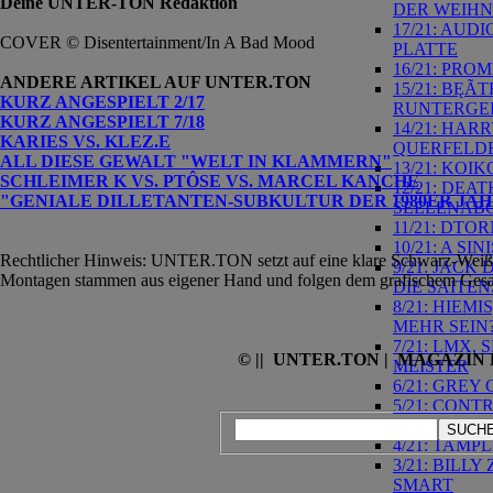
Deine UNTER-TON Redaktion
DER WEIHN
17/21: AUD
COVER © Disentertainment/In A Bad Mood
PLATTE
16/21: PR
ANDERE ARTIKEL AUF UNTER.TON
15/21: BĘÃ
KURZ ANGESPIELT 2/17
RUNTERGE
KURZ ANGESPIELT 7/18
14/21: HAR
KARIES VS. KLEZ.E
QUERFELD
ALL DIESE GEWALT "WELT IN KLAMMERN"
13/21: KOI
SCHLEIMER K VS. PTÔSE VS. MARCEL KANCHE
12/21: DE
"GENIALE DILLETANTEN-SUBKULTUR DER 1980ER JA
SEELENAB
11/21: DT
10/21: A S
Rechtlicher Hinweis: UNTER.TON setzt auf eine klare Schwarz-Weiß-Äs
9/21: JACK
Montagen stammen aus eigener Hand und folgen dem grafischem Gesa
DIE SAITEN
8/21: HIEM
MEHR SEIN
7/21: LMX,
© || UNTER.TON | MAGAZIN F
MEISTER
6/21: GREY
5/21: CON
SANDEN, J
SUCHE
4/21: TAMP
3/21: BILL
SMART