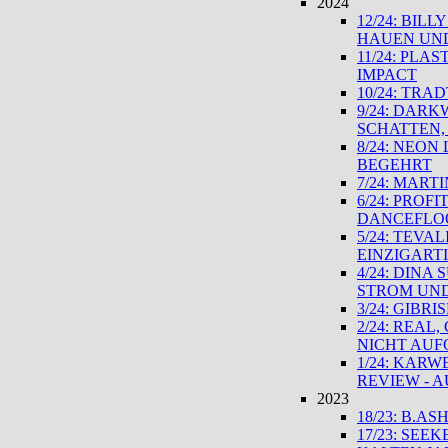
2024
12/24: BIL
HAUEN UND
11/24: PLA
IMPACT
10/24: TR
9/24: DAR
SCHATTEN,
8/24: NEO
BEGEHRT
7/24: MART
6/24: PROF
DANCEFLO
5/24: TEV
EINZIGART
4/24: DINA
STROM UN
3/24: GIBR
2/24: REAL
NICHT AUF
1/24: KAR
REVIEW - 
2023
18/23: B.
17/23: SEE