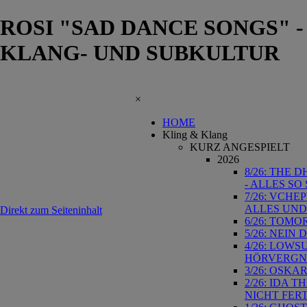
ROSI "SAD DANCE SONGS" 
KLANG- UND SUBKULTUR
×
HOME
Kling & Klang
KURZ ANGESPIELT
2026
8/26: THE 
- ALLES S
7/26: VCHE
ALLES UND
Direkt zum Seiteninhalt
6/26: TOMO
5/26: NEIN
4/26: LOWS
HÖRVERG
3/26: OSKA
2/26: IDA 
NICHT FER