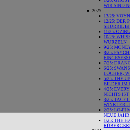
1/26: GHOS
WIR SIND 
2025
13/25: VOY
12/25: DER
SKURRIL BI
11/25: OZI
10/25: WH
WURZELN
9/25: MONE
8/25: PSYC
EINGESESS
7/25: DRA
6/25: SWAN
LÖCHER, W
5/25: THE
BILDER IM
4/25: EVER
NICHTS IS
3/25: TAC
WINKLER -
2/25: LO-F
NEUE JAHR
1/25: THE 
RÜBERGERE