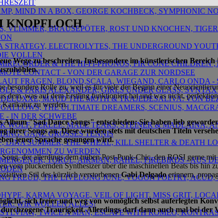
HRESZEIT
 AMP, MIND IN A BOX, GEORGE KOCHBECK, SYMPHONIC NOI
IM KNOPFLOCH
MIS, VLIMMER, BRAUSEPÖTER, ROST UND KNOCHEN, TIGER
TON
PHA STRATEGY, ELECTROLYTES, THE UNDERGROUND YOU
 DIE VOLLEN
 neue Wege zu beschreiten. Insbesondere im künstlerischen Berei
AMIRECORDER & THE HI-FI-PHONOS, FIR CONE CHILDREN
auszuhöhlen.
MOTE CONTACT - VON DER GARAGE ZUR NORDSEE
H, LAUT FRAGEN, BLOND,SCALA, WIEGAND, CARLO ONDA 
besondere Rolle zu, weil es für viele der Beginn einer Neuorientierun
IPOLE & PARIS ALEXANDER, GIRLS UNDER GLASS, SVNTAX
 dem, was auf dem Erstling funktioniert hat und was nicht, perfektioni
 DELUXXE, MAUD THE MOTH & TRAJEDESALIVA: VON B
e Karikatur zu werden.
EY GALLOWS, THE ULTIMATE DREAMERS, SCENIUS, MACGR
 - IN DER SCHWEBE
rittes Album "Sad Dance Songs" entschieden: Sie haben lieb gewor
ICK WOLF, PERLEE, MALE TEARS, STEINER & MADLAINA, 
ihrer Songs an. Diese wurden stets mit deutschen Titeln versehen,
ING: GANZ GROSSES TENNIS
eben jener Sprache gesungen wird.
LF, DINA SUMMER, THE WHEAL, KILL SHELTER & DEATH L
HRGENOMMEN ZU WERDEN
ong, der allerdings dem trüben Post-Punk-Chic, den ROSI gerne mit sic
ER MERGENER, TORUL, AIRMAN, RAHEL, FIREBIRDS - AU
gen vom pluckernden Synthesizer über die maschinellen Beats bis hin 
BODEN
ziativen Stil des kürzlich verstorbenen
Gabi Delgado
erinnern, propag
GING FREUD, THE LIVELONG JUNE, VOGON POETRY, ACUD,
DHYPE, KARMA VOYAGE, VEIL OF LIGHT, MISS GRIT, LOCA
licht, sich freier und weg von womöglich selbst auferlegten Kon
ER: WIR WOLLEN ALLES!
durchzogene Traurigkeit. Allerdings darf dann auch mal bei der
D SYLVIAN, TWICE A MAN, ESCAPE WITH ROMEO, KONTRA