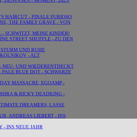
, DEAVASEA - MOMENT, 2025!
'S HAIRCUT - FINALE FURIOSO
INE, THE FAMILY GRAVE - VON
L - SCHWITZT, MEINE KINDER!
INE STREET SHUFFLE - ZU DEN
 - STURM UND RUHE
SKOLNIKOV - ALT
T - NEU- UND WIEDERENTDECKT
, PALE BLUE DOT - SCHWARZE
HDAY MASSACRE, EGOAMP -
ASHRA & RICKY DEADKING -
ULTIMATE DREAMERS, LASSE
UR, ANDREAS LIEBERT - INS
 - INS NEUE JAHR