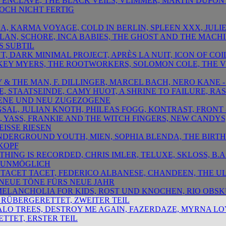
T ENCLAVE, THE BLACK VEILS, VLIMMER, MARTIN DUPONT
NOCH NICHT FERTIG
NA, KARMA VOYAGE, COLD IN BERLIN, SPLEEN XXX, JULIE
 PLAN, SCHORE, INCA BABIES, THE GHOST AND THE MACH
S SUBTIL
BUT, DARK MINIMAL PROJECT, APRÈS LA NUIT, ICON OF COI
ISKEY MYERS, THE ROOTWORKERS, SOLOMON COLE, THE V
Y & THE MAN, F. DILLINGER, MARCEL BACH, NERO KANE
HE, STAATSEINDE, CAMY HUOT, A SHRINE TO FAILURE, RA
ENE UND NEU ZUGEZOGENE
NGSAL, JULIAN KNOTH, PHILEAS FOGG, KONTRAST, FRON
S, YASS, FRANKIE AND THE WITCH FINGERS, NEW CANDYS
EISSE RIESEN
 UNDERGROUND YOUTH, MIEN, SOPHIA BLENDA, THE BIRT
 KOPF
YTHING IS RECORDED, CHRIS IMLER, TELUXE, SKLOSS, B.
T UNMÖGLICH
ET TACET TACET, FEDERICO ALBANESE, CHANDEEN, THE 
 NEUE TÖNE FÜRS NEUE JAHR
I MELANCHOLIA FOR KIDS, ROST UND KNOCHEN, RIO OBSK
 RÜBERGERETTET, ZWEITER TEIL
HALO TREES, DESTROY ME AGAIN, FAZERDAZE, MYRNA LOY
TTET, ERSTER TEIL