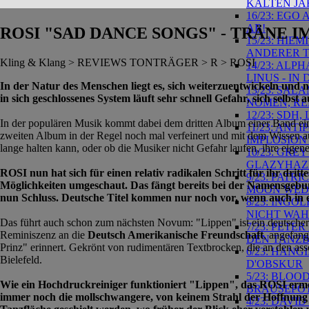
KALTEN JA
16/23: EGO
AB!
ROSI "SAD DANCE SONGS" - TRÄNE 
15/23: HIE
ANDERER 
Kling & Klang > REVIEWS TONTRÄGER > R > ROSI
14/23: AL
LINUS - IN
In der Natur des Menschen liegt es, sich weiterzuentwickeln und
13/23: SAL
in sich geschlossenes System läuft sehr schnell Gefahr, sich selbst 
NOMEN, RE
12/23: SD
In der populären Musik kommt dabei dem dritten Album einer Band eine 
11/23: ANT
zweiten Album in der Regel noch mal verfeinert und mit dem Wissen aus
IMPLOSION
lange halten kann, oder ob die Musiker nicht Gefahr laufen, ihre eigen
10/23: GR
GLAZYHAZE
ROSI nun hat sich für einen relativ radikalen Schritt für ihr d
9/23: PATR
Möglichkeiten umgeschaut. Das fängt bereits bei der Namensgebung 
MOON WEDD
nun Schluss. Deutsche Titel kommen nur noch vor, wenn auch in 
8/23: INGO
NICHT WA
Das führt auch schon zum nächsten Novum: "Lippen" ist ein deutscher S
7/23: PET
Reminiszenz an die
Deutsch Amerikanische Freundschaft
, angefan
DEN TANZ
Prinz" erinnert. Gekrönt von rudimentären Textbrocken, die an den asso
6/23: HAN
Bielefeld.
D'OBSKUR
5/23: BLOO
Wie ein Hochdruckreiniger funktioniert "Lippen", das ROSI ermög
BRAUSEPÖT
immer noch die mollschwangere, von keinem Strahl der Hoffnung 
4/23: DAVI