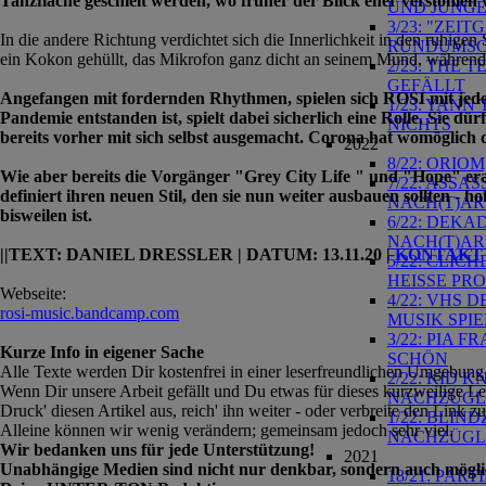
Tanzfläche geschielt werden, wo früher der Blick eher verstohlen 
UND JUNGE
3/23: "ZEI
In die andere Richtung verdichtet sich die Innerlichkeit in den ruhige
RUNDUMS
ein Kokon gehüllt, das Mikrofon ganz dicht an seinem Mund, während 
2/23: THE 
GEFÄLLT
Angefangen mit fordernden Rhythmen, spielen sich ROSI mit jede
1/23: YANN
Pandemie entstanden ist, spielt dabei sicherlich eine Rolle. Sie 
NICHTS
bereits vorher mit sich selbst ausgemacht. Corona hat womöglich d
2022
8/22: ORIO
Wie aber bereits die Vorgänger "Grey City Life " und "Hope" erah
7/22: ASSA
definiert ihren neuen Stil, den sie nun weiter ausbauen sollten - 
NACH(T)ARB
bisweilen ist.
6/22: DEKA
NACH(T)ARB
||TEXT: DANIEL DRESSLER | DATUM: 13.11.20 |
KONTAKT
5/22: CLIC
HEISSE PR
Webseite:
4/22: VHS 
rosi-music.bandcamp.com
MUSIK SPI
3/22: PIA 
Kurze Info in eigener Sache
SCHÖN
Alle Texte werden Dir kostenfrei in einer leserfreundlichen Umgebung
2/22: KID 
Wenn Dir unsere Arbeit gefällt und Du etwas für dieses kurzweilige 
NACHZÜGLE
Druck' diesen Artikel aus, reich' ihn weiter - oder verbreite den Link
1/22: BLIND
Alleine können wir wenig verändern; gemeinsam jedoch sehr viel.
NACHZÜGLE
Wir bedanken uns für jede Unterstützung!
2021
Unabhängige Medien sind nicht nur denkbar, sondern auch mögli
18/21: PAR