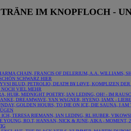
- TRÄNE IM KNOPFLOCH - U
DHARMA CHAIN, FRANCIS OF DELERIUM, A.A. WILLIAMS,
O SCHÖN SCHWARZ HIER
PYVSI BLUD, PETROLIO, DEATĦ B¥ LØVE, KOMPLIZEN DER
 NOCH VIEL MEHR
RA, HUIR, MIDNIGHT POETRY, IAN LEDING, OH! - IM RAU
 DANKE, DREAMWAVE, YAN WAGNER, HYENO, IAMX - LIEB
UNDAY, GOLDEN HOURS, TO DIE ON ICE, DIE SAUNA, I AM
NÜGEN
R ICH, TERESA RIEMANN, IAN LEDING, RL HUBER, VIKOWS
THE YOUNG, RO.T, HANSAN, NICK & JUNE, AIKA - MOMENT,
TIG