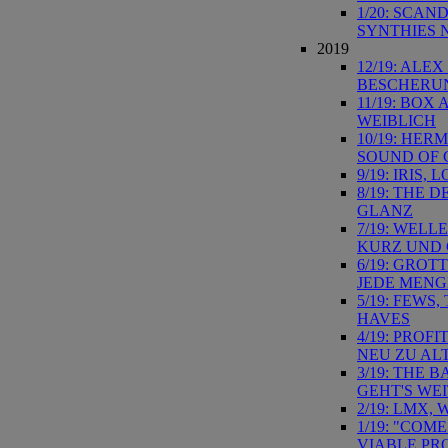
1/20: SCAN
SYNTHIES 
2019
12/19: ALE
BESCHERU
11/19: BO
WEIBLICH
10/19: HER
SOUND OF 
9/19: IRIS
8/19: THE 
GLANZ
7/19: WELL
KURZ UND
6/19: GRO
JEDE MENG
5/19: FEWS
HAVES
4/19: PRO
NEU ZU AL
3/19: THE
GEHT'S WE
2/19: LMX,
1/19: "COM
VIABLE PR