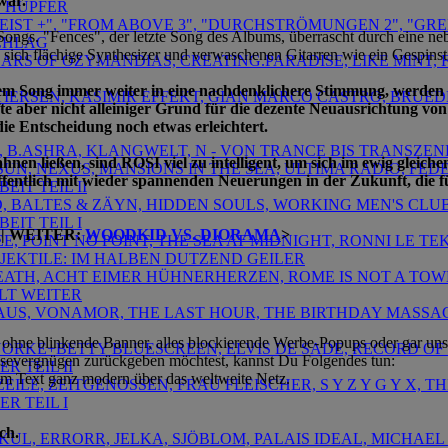
war.
 HÜPFER
TGEIST +", "FROM ABOVE 3", "DURCHSTRÖMUNGEN 2", "G
n Songs. "Fences", der letzte Song des Albums, überrascht durch eine ne
CHLAG
sich flächige Synthesizer und verwaschenen Gitarren wie ein Gespins
TEARS OF OZYMANDIAS, CREATING.PARADISE, LIKE MINT, F
m Song immer weiter in eine nachdenklichere Stimmung, werden p
 TIERSEN, KASIMIR EFFEKT, GIAN MARCO CASTRO, BRUEDE
dürfte aber nicht alleiniger Grund für die dezente Neuausrichtung
ie Entscheidung noch etwas erleichtert.
M, B.ASHRA, KLANGWELT, N - VON TRANCE BIS TRANSZE
nen ließen, sind ROSI viel zu intelligent, um sich im ewig gleich
SSUN, NEXUS, MANSIONS IN THE SEA, ULTIMA RADIO, FED
hoffentlich mit wieder spannenden Neuerungen in der Zukunft, die fü
EIT TEIL II
D, BALTES & ZÄYN, HIDDEN SOULS, WORKING MEN'S CLUB,
EIT TEIL I
| WEITER:
WOODKID VS. DIORAMA
>
HEE, POINT NO POINT, THE SEA AT MIDNIGHT, RONNI LE T
OJEKTILE: IM HALBEN DUTZEND GEILER
DEATH, ACHT EIMER HÜHNERHERZEN, ROME IS NOT A TOWN
ELT WEITER
FRAUS, VONAMOR, THE LAST HOUR, THE BIRTHDAY MASSA
 ohne blinkende Banner, alles blockierende Werbe-Popups oder gar uns
KNORKE+BETTY BLUESCREEN, ELVIS DE SADE, RECORD OF 
Lesevergnügen zurückgeben möchtest, kannst Du Folgendes tun:
R TEIL II
 zum Text ganz modern über das weltweite Netz.
ZEILE, ZEITGENOSSEN, FRAU FLEISCHER, S Y Z Y G Y X, TH
R TEIL I
ch.
TIKUL, ERRORR, JELKA, SJÖBLOM, PALAIS IDEAL, MICHA