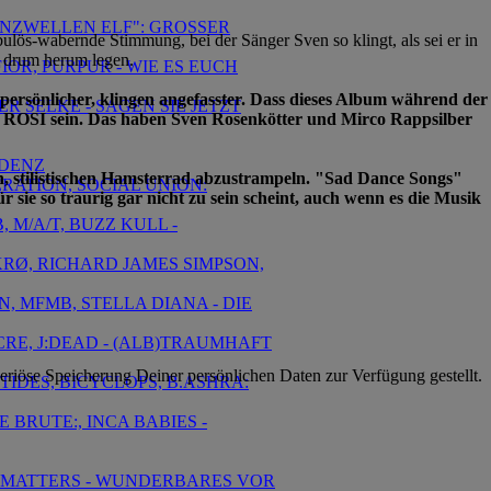
RENZWELLEN ELF": GROSSER
bulös-wabernde Stimmung, bei der Sänger Sven so klingt, als sei er in
t drum herum legen.
IOR, PURPUR - WIE ES EUCH
ersönlicher, klingen angefasster. Dass dieses Album während der
R SELKE - SAGEN SIE JETZT
 von ROSI sein. Das haben Sven Rosenkötter und Mirco Rappsilber
NDENZ
en, stilistischen Hamsterrad abzustrampeln. "Sad Dance Songs"
ERATION, SOCIAL UNION:
r sie so traurig gar nicht zu sein scheint, auch wenn es die Musik
 M/A/T, BUZZ KULL -
EKRØ, RICHARD JAMES SIMPSON,
, MFMB, STELLA DIANA - DIE
CRE, J:DEAD - (ALB)TRAUMHAFT
eriöse Speicherung Deiner persönlichen Daten zur Verfügung gestellt.
TIDES, BICYCLOPS, B.ASHRA:
E BRUTE:, INCA BABIES -
EL MATTERS - WUNDERBARES VOR