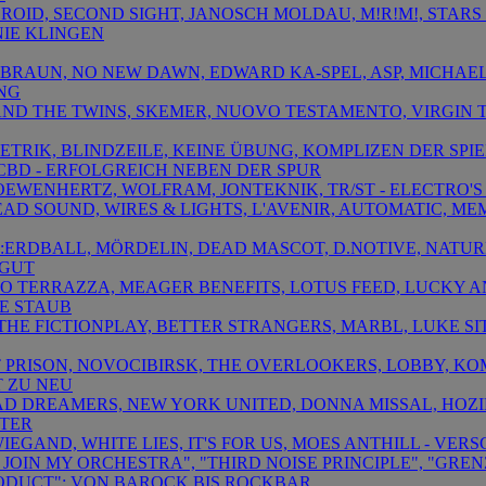
DROID, SECOND SIGHT, JANOSCH MOLDAU, M!R!M!, STARS
NIE KLINGEN
X BRAUN, NO NEW DAWN, EDWARD KA-SPEL, ASP, MICHAEL
NG
X AND THE TWINS, SKEMER, NUOVO TESTAMENTO, VIRGIN 
METRIK, BLINDZEILE, KEINE ÜBUNG, KOMPLIZEN DER SP
CBD - ERFOLGREICH NEBEN DER SPUR
, LOEWENHERTZ, WOLFRAM, JONTEKNIK, TR/ST - ELECTRO'
DEAD SOUND, WIRES & LIGHTS, L'AVENIR, AUTOMATIC, M
E:ERDBALL, MÖRDELIN, DEAD MASCOT, D.NOTIVE, NATURE
 GUT
TTO TERRAZZA, MEAGER BENEFITS, LOTUS FEED, LUCKY 
E STAUB
, THE FICTIONPLAY, BETTER STRANGERS, MARBL, LUKE SI
FIT PRISON, NOVOCIBIRSK, THE OVERLOOKERS, LOBBY, 
T ZU NEU
 BAD DREAMERS, NEW YORK UNITED, DONNA MISSAL, HOZ
ITER
 WIEGAND, WHITE LIES, IT'S FOR US, MOES ANTHILL - V
E JOIN MY ORCHESTRA", "THIRD NOISE PRINCIPLE", "GR
ODUCT": VON BAROCK BIS ROCKBAR