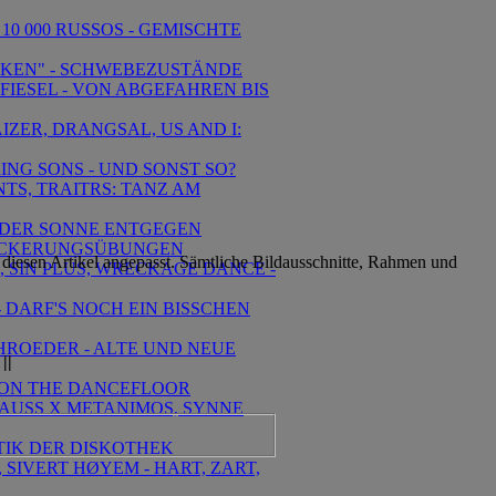
 10 000 RUSSOS - GEMISCHTE
OLKEN" - SCHWEBEZUSTÄNDE
 FIESEL - VON ABGEFAHREN BIS
IZER, DRANGSAL, US AND I:
RING SONS - UND SONST SO?
TS, TRAITRS: TANZ AM
- DER SONNE ENTGEGEN
- LOCKERUNGSÜBUNGEN
iesen Artikel angepasst. Sämtliche Bildausschnitte, Rahmen und
, SIN PLUS, WRECKAGE DANCE -
- DARF'S NOCH EIN BISSCHEN
CHROEDER - ALTE UND NEUE
||
RI ON THE DANCEFLOOR
TRAUSS X METANIMOS, SYNNE
KTIK DER DISKOTHEK
 SIVERT HØYEM - HART, ZART,