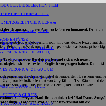
SE CULT, DIE SELEKTION: FILM
 LOU: HIER HERRSCHT EIN
TH, METZGERBUTCHER, LENA &
ch ist der Drang nach neuen Ausdrucksformen immanent. Denn ein
 ,THE RADIO MAKERS, OHNE
- SONNENTÄNZE
g markiert. Ist das Debüt erfolgreich, wird das gleiche Rezept auf dem
 ERROR, G.RAG/ZELIG
ert. Beim dritten Werk nun ist die Frage, ob sich das Konzept beliebig
EZAUBERND BIS VERSTÖREND
AY, ESBEN AND THE WITCH,
dene Traditionen über Bord geworfen und sich nach neuen
AN EAGLE IN YOUR MIND, BLOOD
 obgleich sie ihre Texte in Englisch vorgetagen haben. Damit ist
OVES VERONICA - ZU GUT, UM
h rumtragen, gleich mal diametral gegenübersteht. Es ist eine einzige
S DEM WELTRAUM ZURÜCK AUF
zur Xylophon-Melodie, die nicht von Ungefähr an "Der Räuber und der
iert der Song eine neue spielerische Leichtigkeit beim Duo aus
 MARTIN DUPONT - TOUR
L SUICIDE & CURSES,
ventionen zu bewegen. Natürlich dominiert bei "Sad Dance Songs"
 Vorabsingle "Forgotten World" ganz unverblümt auf die
ST, AUTOMATIC - ALTE HASEN