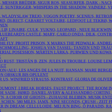
A, MESSER BRÜDER, SIGUR ROS, SEASURFER, DARK - NACHL
URE, SUNTRIGGER, WHISPERS IN THE SHADOW, VAINERZ, V
N, WLADYSLAW TREJO, VOGON POETRY, SCENIUS, RETROJ
ARD, DI-RECT, CABARET VOLTAIRE, LEDFOOT LE TEKRØ,
RNEN
IA LIP, LINAIRE, CULK, YUKNO, LEOPARD - NEUE BLICKWI
 BLUEBEARD'S CASTLE, MARY, CARLO ONDA, DILK, CONT
HAFT
M THE FLY, PROFIT PRISON, X MARKS THE PEDWALK, AND
SCHMOELLING, JOSHUA VAN TASSEL: TANZEN UND TRÄ
TERIAL POSESSION, MÅRTEN LÄRKA, PURWIEN UND KOWA,
E
 TO RUST, TRISTÁN B, ZEN, JULES IN TROUBLE, LOUISE LE
EGT
ITON+ALU, LES ANGES DE LA NUIT, HANSAN, MARE BERGE
ON OBSKUR BIS OPULENT
 FOR US, WINFRIED STRAUSS, KONTRAST, GLORIA DE OLIV
 DUMONT, I BREAK HORSES, FAUST PROJECT, THE ROOM I
S DE SADE, HØRD, DANIEL AVERY & ALESSANDRO CORTINI
N, A CHOIR OF GHOSTS - ZUHAUSE BLEIBEN, MUSIK ENT
A SCHEN, 580 MILES, IAMX, NINE SECONDS, CRUSH - ZEIT
ER IN DREAM, CELLULOIDE, MEI JUN BING, Ô PARADIS, R
N