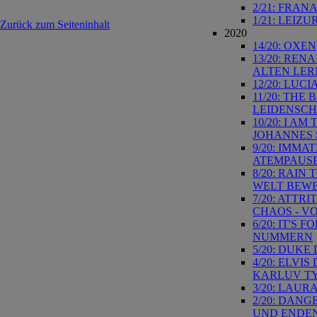
2/21: FRAN
1/21: LEIZ
Zurück zum Seiteninhalt
2020
14/20: OXE
13/20: REN
ALTEN LE
12/20: LUC
11/20: THE
LEIDENSC
10/20: I A
JOHANNES 
9/20: IMMA
ATEMPAUS
8/20: RAIN
WELT BEW
7/20: ATTR
CHAOS - V
6/20: IT'S
NUMMERN
5/20: DUKE
4/20: ELVI
KARLUV TY
3/20: LAUR
2/20: DANG
UND ENDE