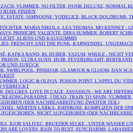
LY ZACH, VLIMMER, NO FILTER, PANIK DELUXE, NORMAL B
 RUHE FINDEN
STIC ESTATE, IAMNOONE, YODELICE, BLACK DOLDRUMS, T
ADTÖCHTER, MARIA NIKOLA, LEA THOMAS, MO KENNEY - 
KWAYS, PRINICIPE VALIENTE, DINA SUMMER, ROBERT SC
 LICHT, ALIENS UND KAUGUMMIS
N LIES, FRENCHY AND THE PUNK, KARWENDEL, UNGEMACH
INÉ, KAFKA BAND, RL HUBER, VAZUM, WHOLE - NICHT VE
IT PRISON, ULTRA SUNN, HUIR, FEVERDREAMT, BERTRAN
OR UND ZURÜCK
ALIK, SWIRLPOOL, PINHDAR, GLAMOUR & GLOOM, DAN SC
IGKEIT
 SUMMER, LOGIC & OLIVIA, POISON POINT, L'APPEL DU VID
D VERRÜCKT
ISH, DELGRES, LOVE IN CAGE, ASSASSUN - WE ARE DIFFER
, CREATING.PARADISE, J DEAD, TRAIN TO SPAIN, VLIMME
GEHOBEN (DER NACHBEARBEITUNG ZWEITER TEIL)
WENDEL, MÅRTEN LÄRKA, JOHNROSE, KOMPLIZEN DER SP
AUFGESCHOBEN, NICHT AUFGEHOBEN (DER NACHBEARBEI
ASHRA, IGOR YALIVEC, BRUEDER SELKE - UNTER WASSER
KERS ARE LOVERS, RAIN TO RUST, SUNCHARMS, LABASHEE