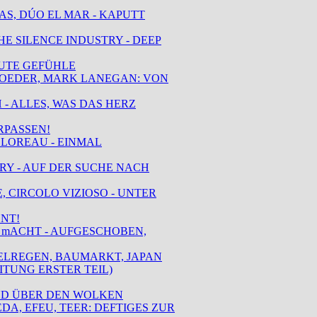
IAS, DÚO EL MAR - KAPUTT
HE SILENCE INDUSTRY - DEEP
GUTE GEFÜHLE
HROEDER, MARK LANEGAN: VON
 - ALLES, WAS DAS HERZ
RPASSEN!
D LOREAU - EINMAL
ARY - AUF DER SUCHE NACH
E, CIRCOLO VIZIOSO - UNTER
ENT!
R, mACHT - AUFGESCHOBEN,
IELREGEN, BAUMARKT, JAPAN
TUNG ERSTER TEIL)
 UND ÜBER DEN WOLKEN
DA, EFEU, TEER: DEFTIGES ZUR