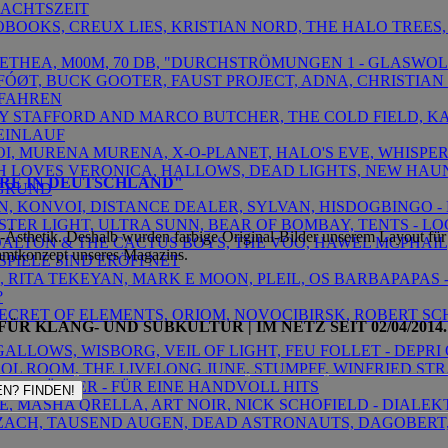
ACHTSZEIT
IOBOOKS, CREUX LIES, KRISTIAN NORD, THE HALO TREES,
OMETHEA, M00M, 70 DB, "DURCHSTRÖMUNGEN 1 - GLASW
TFÓØT, BUCK GOOTER, FAUST PROJECT, ADNA, CHRISTIAN
FAHREN
RY STAFFORD AND MARCO BUTCHER, THE COLD FIELD, KA
EINLAUF
KOI, MURENA MURENA, X-O-PLANET, HALO'S EVE, WHISPE
ATH LOVES VERONICA, HALLOWS, DEAD LIGHTS, NEW HAUN
HRE IN DEUTSCHLAND"
GRUND
ORN, KONVOI, DISTANCE DEALER, SYLVAN, HISDOGBINGO 
INISTER LIGHT, ULTRA SUNN, BEAR OF BOMBAY, TENTS 
thetik. Deshalb wurden farbige Original-Bilder unserem Layout für d
 DALTON & THE CACTUS BOYS, THE VOO, HAWEL MCPHAIL
mtkonzept unseres Magazins.
SPIELE SIND ERÖFFNET
IS, RITA TEKEYAN, MARK E MOON, PLEIL, OS BARBAPAPAS 
?
 SECRET OF ELEMENTS, ORIOM, NOVOCIBIRSK, ROBERT S
ÜR KLANG- UND SUBKULTUR | IM NETZ SEIT 02/04/2014. 
 GALLOWS, WISBORG, VEIL OF LIGHT, FEU FOLLET - DEP
TROL ROOM, THE LIVELONG JUNE, STUMPFF, WINFRIED S
UNGSTÖTTER - FÜR EINE HANDVOLL HITS
N? FINDEN!
LE, MASHA QRELLA, ART NOIR, NICK SCHOFIELD - DIALE
Y ZACH, TAUSEND AUGEN, DEAD ASTRONAUTS, DAGOBERT,