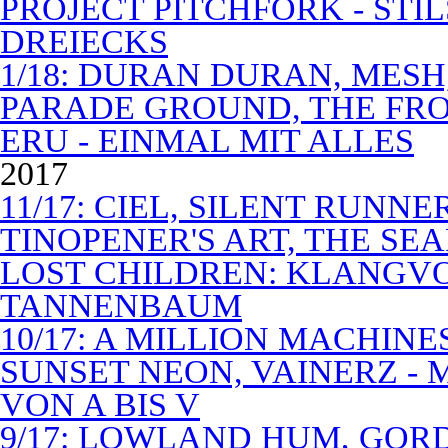
PROJECT PITCHFORK - STI
DREIECKS
1/18: DURAN DURAN, MES
PARADE GROUND, THE FR
ERU - EINMAL MIT ALLES
2017
11/17: CIEL, SILENT RUNN
TINOPENER'S ART, THE SEA
LOST CHILDREN: KLANGV
TANNENBAUM
10/17: A MILLION MACHIN
SUNSET NEON, VAINERZ -
VON A BIS V
9/17: LOWLAND HUM, GOR