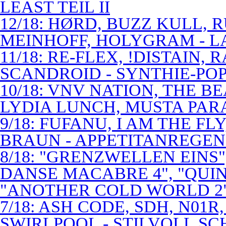
LEAST TEIL II
12/18: HØRD, BUZZ KULL,
MEINHOFF, HOLYGRAM - LA
11/18: RE-FLEX, !DISTAIN,
SCANDROID - SYNTHIE-PO
10/18: VNV NATION, THE B
LYDIA LUNCH, MUSTA PAR
9/18: FUFANU, I AM THE F
BRAUN - APPETITANREGE
8/18: "GRENZWELLEN EINS
DANSE MACABRE 4", "QUINT
"ANOTHER COLD WORLD 2"
7/18: ASH CODE, SDH, N01R
SWIRLPOOL - STILVOLL S