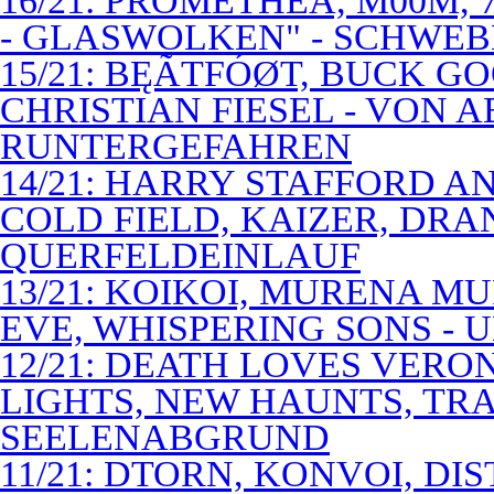
16/21: PROMETHEA, M00M,
- GLASWOLKEN" - SCHWE
15/21: BĘÃTFÓØT, BUCK G
CHRISTIAN FIESEL - VON 
RUNTERGEFAHREN
14/21: HARRY STAFFORD 
COLD FIELD, KAIZER, DRAN
QUERFELDEINLAUF
13/21: KOIKOI, MURENA M
EVE, WHISPERING SONS - 
12/21: DEATH LOVES VERO
LIGHTS, NEW HAUNTS, TRA
SEELENABGRUND
11/21: DTORN, KONVOI, DI