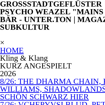
GROSSSTADTGEFLÜSTER "
PSYCHO WEAZEL "MAINS 
BÄR - UNTER.TON | MAGA
SUBKULTUR
×
HOME
Kling & Klang
KURZ ANGESPIELT
2026
8/26: THE DHARMA CHAIN, 
WILLIAMS, SHADOWLANDS,
SCHÖN SCHWARZ HIER
7/26: VCHEPYVSI BLUD, PE