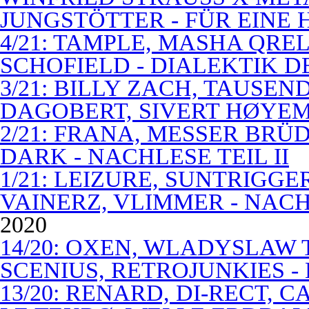
JUNGSTÖTTER - FÜR EINE
4/21: TAMPLE, MASHA QREL
SCHOFIELD - DIALEKTIK 
3/21: BILLY ZACH, TAUSE
DAGOBERT, SIVERT HØYEM 
2/21: FRANA, MESSER BRÜD
DARK - NACHLESE TEIL II
1/21: LEIZURE, SUNTRIGGE
VAINERZ, VLIMMER - NACH
2020
14/20: OXEN, WLADYSLAW 
SCENIUS, RETROJUNKIES -
13/20: RENARD, DI-RECT, 