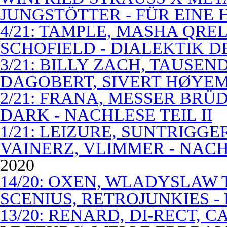
JUNGSTÖTTER - FÜR EINE
4/21: TAMPLE, MASHA QREL
SCHOFIELD - DIALEKTIK 
3/21: BILLY ZACH, TAUSE
DAGOBERT, SIVERT HØYEM 
2/21: FRANA, MESSER BRÜD
DARK - NACHLESE TEIL II
1/21: LEIZURE, SUNTRIGGE
VAINERZ, VLIMMER - NACH
2020
14/20: OXEN, WLADYSLAW 
SCENIUS, RETROJUNKIES -
13/20: RENARD, DI-RECT, 