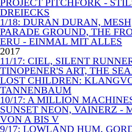
PROJECT PITCHFORK - STI
DREIECKS
1/18: DURAN DURAN, MES
PARADE GROUND, THE FR
ERU - EINMAL MIT ALLES
2017
11/17: CIEL, SILENT RUNN
TINOPENER'S ART, THE SEA
LOST CHILDREN: KLANGV
TANNENBAUM
10/17: A MILLION MACHIN
SUNSET NEON, VAINERZ -
VON A BIS V
9/17: LOWLAND HUM, GOR