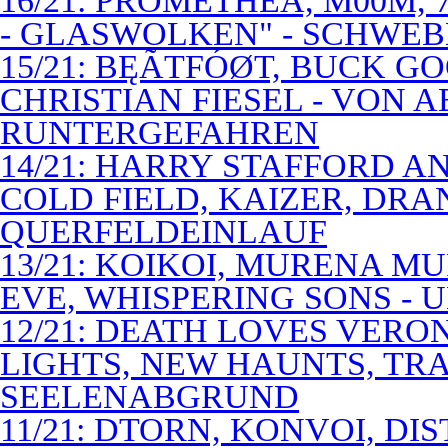
16/21: PROMETHEA, M00M,
- GLASWOLKEN" - SCHWE
15/21: BĘÃTFÓØT, BUCK G
CHRISTIAN FIESEL - VON 
RUNTERGEFAHREN
14/21: HARRY STAFFORD 
COLD FIELD, KAIZER, DRAN
QUERFELDEINLAUF
13/21: KOIKOI, MURENA M
EVE, WHISPERING SONS - 
12/21: DEATH LOVES VERO
LIGHTS, NEW HAUNTS, TRA
SEELENABGRUND
11/21: DTORN, KONVOI, DI