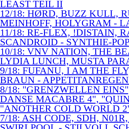
LEAST TEIL II
12/18: HØRD, BUZZ KULL,
MEINHOFF, HOLYGRAM - LA
11/18: RE-FLEX, !DISTAIN,
SCANDROID - SYNTHIE-PO
10/18: VNV NATION, THE B
LYDIA LUNCH, MUSTA PAR
9/18: FUFANU, I AM THE F
BRAUN - APPETITANREGE
8/18: "GRENZWELLEN EINS
DANSE MACABRE 4", "QUINT
"ANOTHER COLD WORLD 2"
7/18: ASH CODE, SDH, N01R
SWIRLPOOL - STILVOLL S