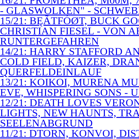
16/21: PROMETHEA, M00M,
- GLASWOLKEN" - SCHWE
15/21: BĘÃTFÓØT, BUCK G
CHRISTIAN FIESEL - VON 
RUNTERGEFAHREN
14/21: HARRY STAFFORD 
COLD FIELD, KAIZER, DRAN
QUERFELDEINLAUF
13/21: KOIKOI, MURENA M
EVE, WHISPERING SONS - 
12/21: DEATH LOVES VERO
LIGHTS, NEW HAUNTS, TRA
SEELENABGRUND
11/21: DTORN, KONVOI, DI