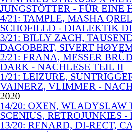
JUNGSTÖTTER - FÜR EINE
4/21: TAMPLE, MASHA QREL
SCHOFIELD - DIALEKTIK 
3/21: BILLY ZACH, TAUSE
DAGOBERT, SIVERT HØYEM 
2/21: FRANA, MESSER BRÜD
DARK - NACHLESE TEIL II
1/21: LEIZURE, SUNTRIGGE
VAINERZ, VLIMMER - NACH
2020
14/20: OXEN, WLADYSLAW 
SCENIUS, RETROJUNKIES -
13/20: RENARD, DI-RECT, 