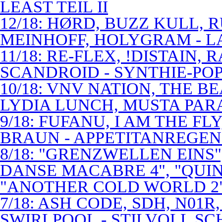
LEAST TEIL II
12/18: HØRD, BUZZ KULL,
MEINHOFF, HOLYGRAM - LA
11/18: RE-FLEX, !DISTAIN,
SCANDROID - SYNTHIE-PO
10/18: VNV NATION, THE B
LYDIA LUNCH, MUSTA PAR
9/18: FUFANU, I AM THE F
BRAUN - APPETITANREGE
8/18: "GRENZWELLEN EINS
DANSE MACABRE 4", "QUINT
"ANOTHER COLD WORLD 2"
7/18: ASH CODE, SDH, N01R
SWIRLPOOL - STILVOLL S