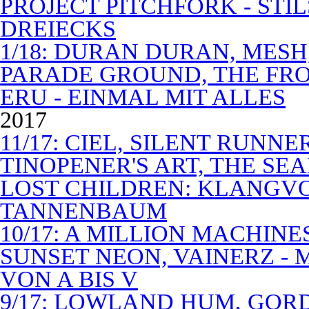
PROJECT PITCHFORK - STI
DREIECKS
1/18: DURAN DURAN, MES
PARADE GROUND, THE FR
ERU - EINMAL MIT ALLES
2017
11/17: CIEL, SILENT RUNN
TINOPENER'S ART, THE SEA
LOST CHILDREN: KLANGV
TANNENBAUM
10/17: A MILLION MACHIN
SUNSET NEON, VAINERZ -
VON A BIS V
9/17: LOWLAND HUM, GOR