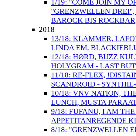
1/19: "COME JOIN MY O
"GRENZWELLEN DREI",
BAROCK BIS ROCKBAR
2018
13/18: KLAMMER, LAFO
LINDA EM, BLACKIEBLU
12/18: HØRD, BUZZ KU
HOLYGRAM - LAST BUT 
11/18: RE-FLEX, !DISTA
SCANDROID - SYNTHIE
10/18: VNV NATION, T
LUNCH, MUSTA PARAAT
9/18: FUFANU, I AM TH
APPETITANREGENDE 
8/18: "GRENZWELLEN E