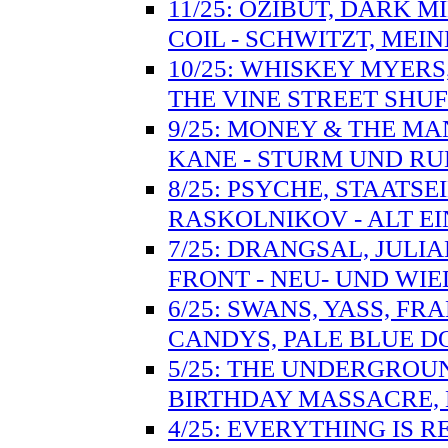
11/25: OZIBUT, DARK M
COIL - SCHWITZT, MEIN
10/25: WHISKEY MYER
THE VINE STREET SHU
9/25: MONEY & THE MA
KANE - STURM UND RU
8/25: PSYCHE, STAATSE
RASKOLNIKOV - ALT E
7/25: DRANGSAL, JULI
FRONT - NEU- UND WI
6/25: SWANS, YASS, F
CANDYS, PALE BLUE D
5/25: THE UNDERGROUN
BIRTHDAY MASSACRE, 
4/25: EVERYTHING IS 