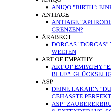
ANIQO "BIRTH": EI
ANTIAGE
ANTIAGE "APHRODI
GRENZEN?
ÅRABROT
DORCAS "DORCAS" V
WELTEN
ART OF EMPATHY
ART OF EMPATHY "EN
BLUE": GLÜCKSELI
ASP
DEINE LAKAIEN "DUA
GEHASSTE PERFEKT
ASP "ZAUBERERBRU