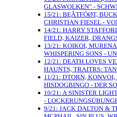
GLASWOLKEN" - SCH
15/21: BĘÃTFÓØT, BUC
CHRISTIAN FIESEL - 
14/21: HARRY STAFFO
FIELD, KAIZER, DRANG
13/21: KOIKOI, MUREN
WHISPERING SONS - UN
12/21: DEATH LOVES V
HAUNTS, TRAITRS: T
11/21: DTORN, KONVOI
HISDOGBINGO - DER S
10/21: A SINISTER LIG
- LOCKERUNGSÜBUNG
9/21: JACK DALTON & 
MCPHAIL, SIN PLUS, W