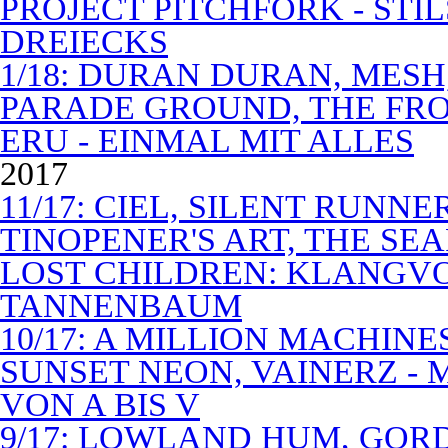
PROJECT PITCHFORK - STI
DREIECKS
1/18: DURAN DURAN, MES
PARADE GROUND, THE FR
ERU - EINMAL MIT ALLES
2017
11/17: CIEL, SILENT RUNN
TINOPENER'S ART, THE SEA
LOST CHILDREN: KLANGV
TANNENBAUM
10/17: A MILLION MACHIN
SUNSET NEON, VAINERZ -
VON A BIS V
9/17: LOWLAND HUM, GOR