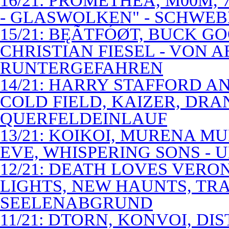
16/21: PROMETHEA, M00M,
- GLASWOLKEN" - SCHWE
15/21: BĘÃTFÓØT, BUCK G
CHRISTIAN FIESEL - VON 
RUNTERGEFAHREN
14/21: HARRY STAFFORD 
COLD FIELD, KAIZER, DRAN
QUERFELDEINLAUF
13/21: KOIKOI, MURENA M
EVE, WHISPERING SONS - 
12/21: DEATH LOVES VERO
LIGHTS, NEW HAUNTS, TRA
SEELENABGRUND
11/21: DTORN, KONVOI, DI