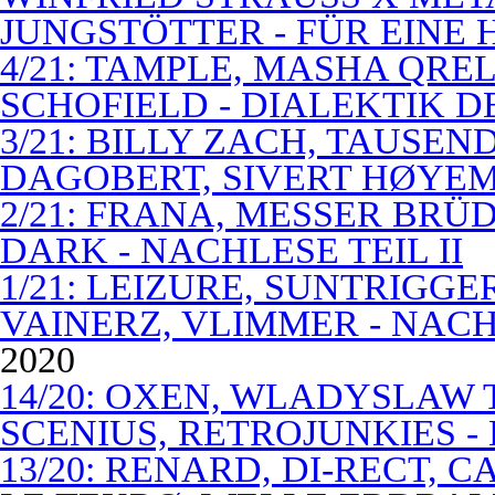
JUNGSTÖTTER - FÜR EINE
4/21: TAMPLE, MASHA QREL
SCHOFIELD - DIALEKTIK 
3/21: BILLY ZACH, TAUSE
DAGOBERT, SIVERT HØYEM 
2/21: FRANA, MESSER BRÜD
DARK - NACHLESE TEIL II
1/21: LEIZURE, SUNTRIGGE
VAINERZ, VLIMMER - NACH
2020
14/20: OXEN, WLADYSLAW 
SCENIUS, RETROJUNKIES -
13/20: RENARD, DI-RECT, 