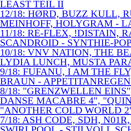
LEAST TEIL II
12/18: HØRD, BUZZ KULL,
MEINHOFF, HOLYGRAM - LA
11/18: RE-FLEX, !DISTAIN,
SCANDROID - SYNTHIE-PO
10/18: VNV NATION, THE B
LYDIA LUNCH, MUSTA PAR
9/18: FUFANU, I AM THE F
BRAUN - APPETITANREGE
8/18: "GRENZWELLEN EINS
DANSE MACABRE 4", "QUINT
"ANOTHER COLD WORLD 2"
7/18: ASH CODE, SDH, N01R
SWIRLPOOL - STILVOLL S