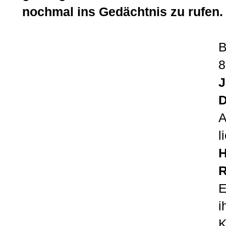
nochmal ins Gedächtnis zu rufen.
B
8
J
D
A
l
H
R
E
i
K