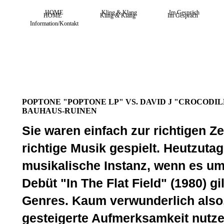
HOME
Kling & Klang
Im Gespräch
HOME
Kling & Klang
Im Gespräch
Information/Kontakt
POPTONE "POPTONE LP" VS. DAVID J "CROCODI
BAUHAUS-RUINEN
Sie waren einfach zur richtigen Ze
richtige Musik gespielt. Heutzuta
musikalische Instanz, wenn es um 
Debüt "In The Flat Field" (1980) gi
Genres. Kaum verwunderlich also,
gesteigerte Aufmerksamkeit nutze