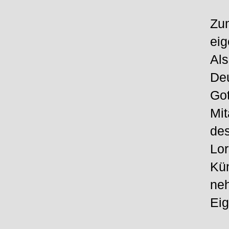
Zum
eig
Al
Deu
Got
Mit
des
Lor
Kün
neh
Eig