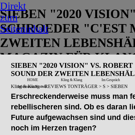
Direkt
SIEBEN "2020 VISION
zum
SCHROEDER "C'EST 
Seiteninhalt
ZWEITEN LEBENSHÄL
MAGAZIN FÜR KLAN
SIEBEN "2020 VISION" VS. ROBE
SOUND DER ZWEITEN LEBENSHÄ
HOME
Kling & Klang
Im Gespräch
Kling & Klang > REVIEWS TONTRÄGER > S > SIEBEN
Information/Kontakt
Erschreckenderweise muss man fest
rebellischeren sind. Ob es daran l
Future aufgewachsen sind und dies
noch im Herzen tragen?