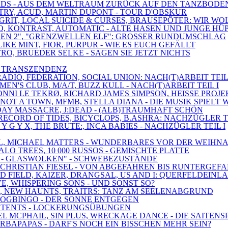
BIRDS - AUS DEM WELTRAUM ZURÜCK AUF DEN TANZBODE
ETRY, ACUD, MARTIN DUPONT - TOUR D'OBSKUR
 GRIT, LOCAL SUICIDE & CURSES, BRAUSEPÖTER: WIR WO
EO, KONTRAST, AUTOMATIC - ALTE HASEN UND JUNGE HÜ
UNGEN 2", "GRENZWELLEN ELF": GROSSER RUNDUMSCHLAG
IKE MINT, FIOR, PURPUR - WIE ES EUCH GEFÄLLT
TRO, BRUEDER SELKE - SAGEN SIE JETZT NICHTS
IS TRANSZENDENZ
RADIO, FEDERATION, SOCIAL UNION: NACH(T)ARBEIT TEIL 
EN'S CLUB, M/A/T, BUZZ KULL - NACH(T)ARBEIT TEIL I
, RONNI LE TEKRØ, RICHARD JAMES SIMPSON, HEISSE PRO
NOT A TOWN, MFMB, STELLA DIANA - DIE MUSIK SPIELT 
HDAY MASSACRE, J:DEAD - (ALB)TRAUMHAFT SCHÖN
RECORD OF TIDES, BICYCLOPS, B.ASHRA: NACHZÜGLER TE
 Y G Y X, THE BRUTE:, INCA BABIES - NACHZÜGLER TEIL I
DEAL, MICHAEL MATTERS - WUNDERBARES VOR DER WEIHN
ALO TREES, 10 000 RUSSOS - GEMISCHTE PLATTE
 1 - GLASWOLKEN" - SCHWEBEZUSTÄNDE
, CHRISTIAN FIESEL - VON ABGEFAHREN BIS RUNTERGEF
D FIELD, KAIZER, DRANGSAL, US AND I: QUERFELDEINL
VE, WHISPERING SONS - UND SONST SO?
S, NEW HAUNTS, TRAITRS: TANZ AM SEELENABGRUND
SDOGBINGO - DER SONNE ENTGEGEN
AY, TENTS - LOCKERUNGSÜBUNGEN
EL MCPHAIL, SIN PLUS, WRECKAGE DANCE - DIE SAITENS
BARBAPAPAS - DARF'S NOCH EIN BISSCHEN MEHR SEIN?