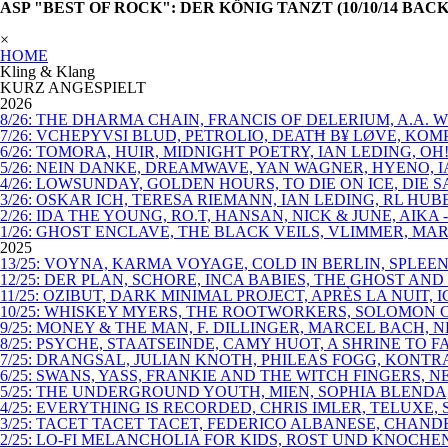
ASP "BEST OF ROCK": DER KÖNIG TANZT (10/10/14 B
×
HOME
Kling & Klang
KURZ ANGESPIELT
2026
8/26: THE DHARMA CHAIN, FRANCIS OF DELERIUM, A.A.
7/26: VCHEPYVSI BLUD, PETROLIO, DEATĦ B¥ LØVE, KO
6/26: TOMORA, HUIR, MIDNIGHT POETRY, IAN LEDING, OH
5/26: NEIN DANKE, DREAMWAVE, YAN WAGNER, HYENO, I
4/26: LOWSUNDAY, GOLDEN HOURS, TO DIE ON ICE, DIE
3/26: OSKAR ICH, TERESA RIEMANN, IAN LEDING, RL HU
2/26: IDA THE YOUNG, RO.T, HANSAN, NICK & JUNE, AIKA
1/26: GHOST ENCLAVE, THE BLACK VEILS, VLIMMER, MAR
2025
13/25: VOYNA, KARMA VOYAGE, COLD IN BERLIN, SPLEEN
12/25: DER PLAN, SCHORE, INCA BABIES, THE GHOST AN
11/25: OZIBUT, DARK MINIMAL PROJECT, APRÈS LA NUIT, 
10/25: WHISKEY MYERS, THE ROOTWORKERS, SOLOMON C
9/25: MONEY & THE MAN, F. DILLINGER, MARCEL BACH,
8/25: PSYCHE, STAATSEINDE, CAMY HUOT, A SHRINE TO
7/25: DRANGSAL, JULIAN KNOTH, PHILEAS FOGG, KONT
6/25: SWANS, YASS, FRANKIE AND THE WITCH FINGERS,
5/25: THE UNDERGROUND YOUTH, MIEN, SOPHIA BLENDA
4/25: EVERYTHING IS RECORDED, CHRIS IMLER, TELUXE,
3/25: TACET TACET TACET, FEDERICO ALBANESE, CHAN
2/25: LO-FI MELANCHOLIA FOR KIDS, ROST UND KNOCHE