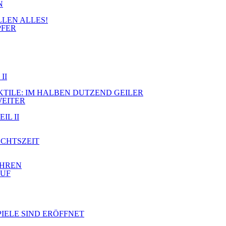
N
LLEN ALLES!
PFER
II
JEKTILE: IM HALBEN DUTZEND GEILER
WEITER
IL II
ACHTSZEIT
AHREN
AUF
PIELE SIND ERÖFFNET