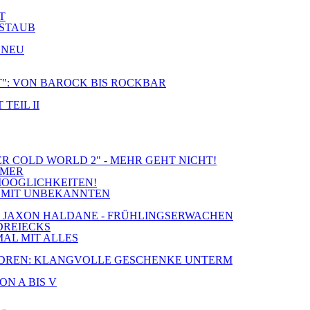
T
 STAUB
 NEU
CT": VON BAROCK BIS ROCKBAR
TEIL II
ER COLD WORLD 2" - MEHR GEHT NICHT!
MMER
MOOGLICHKEITEN!
IE MIT UNBEKANNTEN
S & JAXON HALDANE - FRÜHLINGSERWACHEN
 DREIECKS
MAL MIT ALLES
 CHILDREN: KLANGVOLLE GESCHENKE UNTERM
ON A BIS V