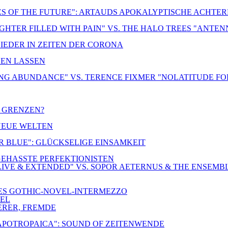
ES OF THE FUTURE": ARTAUDS APOKALYPTISCHE ACHTE
UGHTER FILLED WITH PAIN" VS. THE HALO TREES "ANTE
LIEDER IN ZEITEN DER CORONA
DEN LASSEN
NG ABUNDANCE" VS. TERENCE FIXMER "NOLATITUDE FO
R GRENZEN?
 NEUE WELTEN
ER BLUE": GLÜCKSELIGE EINSAMKEIT
-GEHASSTE PERFEKTIONISTEN
IVE & EXTENDED" VS. SOPOR AETERNUS & THE ENSEMB
NES GOTHIC-NOVEL-INTERMEZZO
TEL
ERER, FREMDE
 APOTROPAICA": SOUND OF ZEITENWENDE