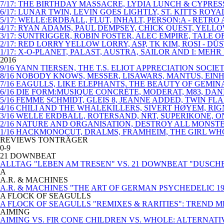
7/17: THE BIRTHDAY MASSACRE, LYDIA LUNCH & CYPRE
6/17: LUNAR TWIN, LEVIN GOES LIGHTLY, ST. KITTS 
5/17: WELLE:ERDBALL, FLUT, INHALT, PERSON:A - RETR
4/17: RYAN ADAMS, PAUL DEMPSEY, CHICK QUEST, YELL
3/17: SUNTRIGGER, ROBIN FOSTER, ALEC EMPIRE, TALE
2/17: RED LORRY YELLOW LORRY, ASP, TK KIM, ROSI - 
1/17: X-O-PLANET, PALAST, AUSTRA, SAILOR AND I: MEHR
2016
9/16 YANN TIERSEN, THE T.S. ELIOT APPRECIATION SOC
8/16 NOBODY KNOWS, MESSER, LISAWARS, MANTUS, EIN
7/16 EAGULLS, LIKE ELEPHANTS, THE BEAUTY OF GEMI
6/16 DIE FORM:MUSIQUE CONCRÈTE, MODERAT, M83, DAN
5/16 FEMME SCHMIDT, GLEIS 8, JEANNE ADDED, TWIN F
4/16 CHILI AND THE WHALEKILLERS, SIVERT HØYEM, RI
3/16 WELLE ERDBALL, ROTERSAND, NRT, SUPERIKONE, 
2/16 NATURE AND ORGANISATION, DESTROY ALL MONST
1/16 HACKMONOCUT, DRALMS, FRAMHEIM, THE GIRL WHO 
REVIEWS TONTRÄGER
0-9
21 DOWNBEAT
ALLTAG "LEBEN AM TRESEN" VS. 21 DOWNBEAT "DUSCH
A
A.R. & MACHINES
A.R. & MACHINES "THE ART OF GERMAN PSYCHEDELIC 19
A FLOCK OF SEAGULLS
A FLOCK OF SEAGULLS "REMIXES & RARITIES": TREND 
AIMING
AIMING VS. FIR CONE CHILDREN VS. WHOLE: ALTERNA