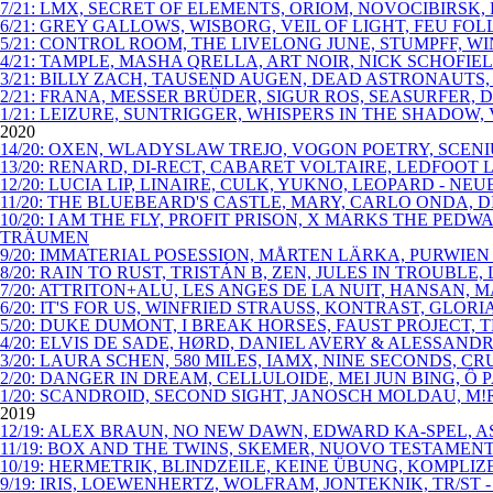
7/21: LMX, SECRET OF ELEMENTS, ORIOM, NOVOCIBIRSK
6/21: GREY GALLOWS, WISBORG, VEIL OF LIGHT, FEU FO
5/21: CONTROL ROOM, THE LIVELONG JUNE, STUMPFF, 
4/21: TAMPLE, MASHA QRELLA, ART NOIR, NICK SCHOFIE
3/21: BILLY ZACH, TAUSEND AUGEN, DEAD ASTRONAUTS,
2/21: FRANA, MESSER BRÜDER, SIGUR ROS, SEASURFER, D
1/21: LEIZURE, SUNTRIGGER, WHISPERS IN THE SHADOW, 
2020
14/20: OXEN, WLADYSLAW TREJO, VOGON POETRY, SCENI
13/20: RENARD, DI-RECT, CABARET VOLTAIRE, LEDFOOT
12/20: LUCIA LIP, LINAIRE, CULK, YUKNO, LEOPARD - N
11/20: THE BLUEBEARD'S CASTLE, MARY, CARLO ONDA,
10/20: I AM THE FLY, PROFIT PRISON, X MARKS THE P
TRÄUMEN
9/20: IMMATERIAL POSESSION, MÅRTEN LÄRKA, PURWIEN
8/20: RAIN TO RUST, TRISTÁN B, ZEN, JULES IN TROUBL
7/20: ATTRITON+ALU, LES ANGES DE LA NUIT, HANSAN,
6/20: IT'S FOR US, WINFRIED STRAUSS, KONTRAST, GLO
5/20: DUKE DUMONT, I BREAK HORSES, FAUST PROJECT, 
4/20: ELVIS DE SADE, HØRD, DANIEL AVERY & ALESSAN
3/20: LAURA SCHEN, 580 MILES, IAMX, NINE SECONDS, C
2/20: DANGER IN DREAM, CELLULOIDE, MEI JUN BING, Ô
1/20: SCANDROID, SECOND SIGHT, JANOSCH MOLDAU, M!R
2019
12/19: ALEX BRAUN, NO NEW DAWN, EDWARD KA-SPEL, A
11/19: BOX AND THE TWINS, SKEMER, NUOVO TESTAMENT
10/19: HERMETRIK, BLINDZEILE, KEINE ÜBUNG, KOMPLI
9/19: IRIS, LOEWENHERTZ, WOLFRAM, JONTEKNIK, TR/ST