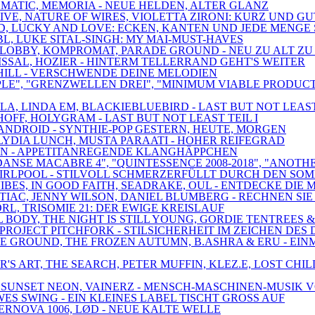
TOMATIC, MEMORIA - NEUE HELDEN, ALTER GLANZ
IVE, NATURE OF WIRES, VIOLETTA ZIRONI: KURZ UND GU
ED, LUCKY AND LOVE: ECKEN, KANTEN UND JEDE MENGE
BL, LUKE SITAL-SINGH: MY MAI-MUST-HAVES
, LOBBY, KOMPROMAT, PARADE GROUND - NEU ZU ALT ZU
ISSAL, HOZIER - HINTERM TELLERRAND GEHT'S WEITER
ANTHILL - VERSCHWENDE DEINE MELODIEN
CIPLE", "GRENZWELLEN DREI", "MINIMUM VIABLE PRODU
A, LINDA EM, BLACKIEBLUEBIRD - LAST BUT NOT LEAST 
OFF, HOLYGRAM - LAST BUT NOT LEAST TEIL I
 SCANDROID - SYNTHIE-POP GESTERN, HEUTE, MORGEN
, LYDIA LUNCH, MUSTA PARAATI - HOHER REIFEGRAD
RAUN - APPETITANREGENDE KLANGHÄPPCHEN
DANSE MACABRE 4", "QUINTESSENCE 2008-2018", "ANOTH
, SWIRLPOOL - STILVOLL SCHMERZERFÜLLT DURCH DEN SO
ES, IN GOOD FAITH, SEADRAKE, OUL - ENTDECKE DIE 
NTIAC, JENNY WILSON, DANIEL BLUMBERG - RECHNEN S
RL, TRISOMIE 21: DER EWIGE KREISLAUF
AL BODY, THE NIGHT IS STILL YOUNG, GORDIE TENTREE
PROJECT PITCHFORK - STILSICHERHEIT IM ZEICHEN DES
E GROUND, THE FROZEN AUTUMN, B.ASHRA & ERU - EIN
NER'S ART, THE SEARCH, PETER MUFFIN, KLEZ.E, LOST
, SUNSET NEON, VAINERZ - MENSCH-MASCHINEN-MUSIK V
ES SWING - EIN KLEINES LABEL TISCHT GROSS AUF
PERNOVA 1006, LØD - NEUE KALTE WELLE