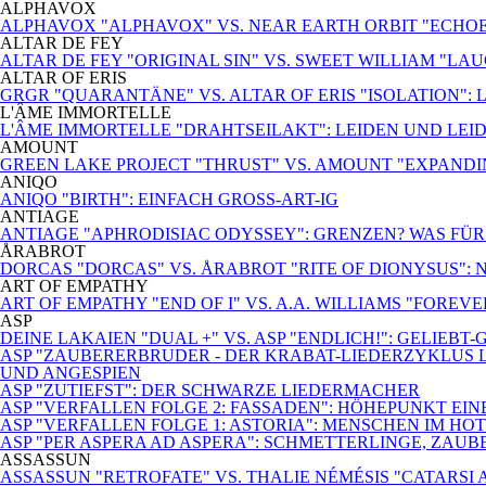
ALPHAVOX
ALPHAVOX "ALPHAVOX" VS. NEAR EARTH ORBIT "ECHO
ALTAR DE FEY
ALTAR DE FEY "ORIGINAL SIN" VS. SWEET WILLIAM "LA
ALTAR OF ERIS
GRGR "QUARANTÄNE" VS. ALTAR OF ERIS "ISOLATION": 
L'ÂME IMMORTELLE
L'ÂME IMMORTELLE "DRAHTSEILAKT": LEIDEN UND LEI
AMOUNT
GREEN LAKE PROJECT "THRUST" VS. AMOUNT "EXPANDI
ANIQO
ANIQO "BIRTH": EINFACH GROSS-ART-IG
ANTIAGE
ANTIAGE "APHRODISIAC ODYSSEY": GRENZEN? WAS FÜ
ÅRABROT
DORCAS "DORCAS" VS. ÅRABROT "RITE OF DIONYSUS":
ART OF EMPATHY
ART OF EMPATHY "END OF I" VS. A.A. WILLIAMS "FOREV
ASP
DEINE LAKAIEN "DUAL +" VS. ASP "ENDLICH!": GELIEBT
ASP "ZAUBERERBRUDER - DER KRABAT-LIEDERZYKLUS L
UND ANGESPIEN
ASP "ZUTIEFST": DER SCHWARZE LIEDERMACHER
ASP "VERFALLEN FOLGE 2: FASSADEN": HÖHEPUNKT EI
ASP "VERFALLEN FOLGE 1: ASTORIA": MENSCHEN IM HO
ASP "PER ASPERA AD ASPERA": SCHMETTERLINGE, ZAUB
ASSASSUN
ASSASSUN "RETROFATE" VS. THALIE NÉMÉSIS "CATARSI