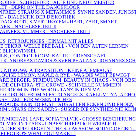
, ROBERT SCHROEDER - ALTE UND NEUE MEISTER
LLET - DEPRI ON THE DANCEFLOOR
WINFRIED STRAUSS X METANIMOS, SYNNE SANDEN, JUNGS
LD - DIALEKTIK DER DISKOTHEK
 DAGOBERT, SIVERT HØYEM - HART, ZART, SMART
ARK - NACHLESE TEIL II
VAINERZ, VLIMMER - NACHLESE TEIL I
US, RETROJUNKIES - EINMAL MIT ALLES
 LE TEKRØ, WELLE ERDBALL - VON DEN ALTEN LERNEN
EUE BLICKWINKEL
 DILK, CONTROL ROOM: KALTE LEIDENSCHAFT
EDWALK, ANDREAS DAVIDS & SVEN PHALANX, JOHANNES S
 UND KOWA, A TRANSITION - KEINE ATEMPAUSE
E, LOUISE LEMÓN, MAPLE & RYE - WAS DIE WELT BEWEGT
 MARE BERGER, STRIDULUM, BEAUTY IN CHAOS - VON OB
RIA DE OLIVEIRA, 6TH CROWD - SCHNELLE NUMMERN
THE ROOM IN THE WOOD - TANZ IN DEN MAI
DRO CORTINI, FROM APES TO ANGELS, KARLUV TYN, A CH
RUSH - ZEIT FÜR WESENTLICHES
 PARADIS, RAIN TO RUST - AUS ALLEN ECKEN UND ENDEN
!M!, STARS CRUSADERS - SÜSSER DIE SYNTHIES NIE KLI
SP, MICHAEL LANE, SOFIA TALVIK - GROSSE BESCHERUNG
O, VIRGIN TEARS - UNBESCHREIBLICH WEIBLICH
ZEN DER SPIELREGELN, THE SLOW SHOW, SOUND OF CBD 
 - ELECTRO'S WHAT YOU MAKE IT