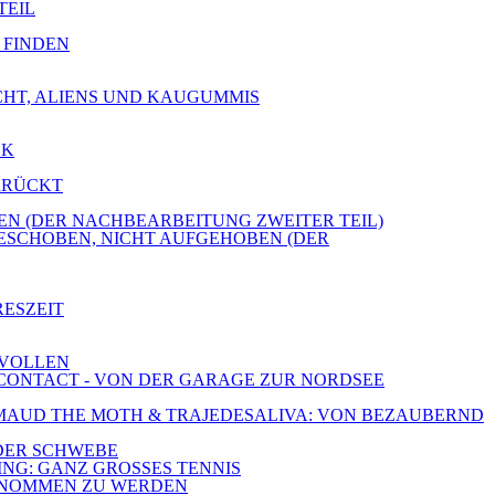
TEIL
E FINDEN
ICHT, ALIENS UND KAUGUMMIS
CK
ERRÜCKT
OBEN (DER NACHBEARBEITUNG ZWEITER TEIL)
GESCHOBEN, NICHT AUFGEHOBEN (DER
RESZEIT
 VOLLEN
E CONTACT - VON DER GARAGE ZUR NORDSEE
E, MAUD THE MOTH & TRAJEDESALIVA: VON BEZAUBERND
 DER SCHWEBE
ING: GANZ GROSSES TENNIS
RGENOMMEN ZU WERDEN