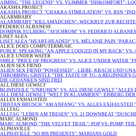
AIMING "THE LEGEND" VS. VLIMMER "DISKOMFORT": L
AKASHA PROJECT
AKASHA PROJECT "CHAKRA STIMULATION" VS. RSN "INDIS
ALARMBABY
ALARMBABY "KILLAMÄDCHEN": WECKRUF ZUR RECHTE
FEDERICO ALBANESE
DOMINIK EULBERG "AVICHROM" VS. FEDERICO ALBANES
LISET ALEA
LISET ALEA "HEART-HEADED" VS. MÉLANIE PAIN "PARA
ALICE DOES COMPUTERMUSIC
PUBLIC SPEAKING "AN APPLE LODGED IN MY BACK" VS.
ALICE UNDER WATER
SMILE "PRICE OF PROGRESS" VS. ALICE UNDER WATER "
ALIEN SEX FIEND
ALIEN SEX FIEND "POSSESSED" - LIEBE, KRACH UND U
THROBBING GRISTLE "THE TASTE OF TG: A BEGINNER'S G
DIE GEDANKEN SIND FREI
ALL DIESE GEWALT
BLINDZEILE "UNRUHEN" VS. ALL DIESE GEWALT "ALLE
ALL DIESE GEWALT "WELT IN KLAMMERN": EISBERG DE
ALLES EXHAUSTED
TRISTAN BRUSCH "AM ANFANG" VS. ALLES EXHAUSTED
ALLTAG
ALLTAG "LEBEN AM TRESEN" VS. 21 DOWNBEAT "DUSCH
MARC ALMOND
MARC ALMOND "THE VELVET TRAIL": POP VS. POMP, TEIL 
ALPHAVILLE
ALPHAVILLE "SO 80S PRESENTS": MARIANS GOLD