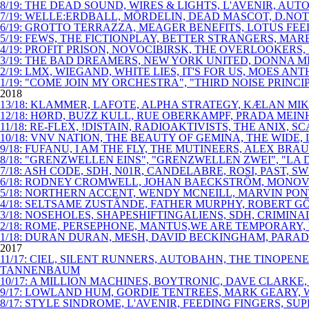
8/19: THE DEAD SOUND, WIRES & LIGHTS, L'AVENIR, AU
7/19: WELLE:ERDBALL, MÖRDELIN, DEAD MASCOT, D.NOT
6/19: GROTTO TERRAZZA, MEAGER BENEFITS, LOTUS FE
5/19: FEWS, THE FICTIONPLAY, BETTER STRANGERS, MAR
4/19: PROFIT PRISON, NOVOCIBIRSK, THE OVERLOOKERS
3/19: THE BAD DREAMERS, NEW YORK UNITED, DONNA M
2/19: LMX, WIEGAND, WHITE LIES, IT'S FOR US, MOES 
1/19: "COME JOIN MY ORCHESTRA", "THIRD NOISE PRIN
2018
13/18: KLAMMER, LAFOTE, ALPHA STRATEGY, KÆLAN MIKL
12/18: HØRD, BUZZ KULL, RUE OBERKAMPF, PRADA MEINH
11/18: RE-FLEX, !DISTAIN, RADIOAKTIVISTS, THE ANIX,
10/18: VNV NATION, THE BEAUTY OF GEMINA, THE WIDE
9/18: FUFANU, I AM THE FLY, THE MUTINEERS, ALEX B
8/18: "GRENZWELLEN EINS", "GRENZWELLEN ZWEI", "LA 
7/18: ASH CODE, SDH, N01R, CANDELABRE, ROSI, PAST
6/18: RODNEY CROMWELL, JOHAN BAECKSTRÖM, MONOVIB
5/18: NORTHERN ACCENT, WENDY MCNEILL, MARVIN PO
4/18: SELTSAME ZUSTÄNDE, FATHER MURPHY, ROBERT GÖ
3/18: NOSEHOLES, SHAPESHIFTINGALIENS, SDH, CRIMIN
2/18: ROME, PERSEPHONE, MANTUS,WE ARE TEMPORARY, 
1/18: DURAN DURAN, MESH, DAVID BECKINGHAM, PARAD
2017
11/17: CIEL, SILENT RUNNERS, AUTOBAHN, THE TINOPE
TANNENBAUM
10/17: A MILLION MACHINES, BOYTRONIC, DAVE CLARKE
9/17: LOWLAND HUM, GORDIE TENTREES, MARK GEARY, W
8/17: STYLE SINDROME, L'AVENIR, FEEDING FINGERS, SU