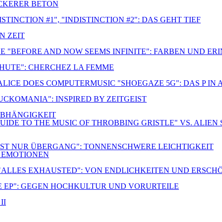
OCKERER BETON
TINCTION #1", "INDISTINCTION #2": DAS GEHT TIEF
N ZEIT
E "BEFORE AND NOW SEEMS INFINITE": FARBEN UND E
CHUTE": CHERCHEZ LA FEMME
 ALICE DOES COMPUTERMUSIC "SHOEGAZE 5G": DAS P IN
FUCKOMANIA": INSPIRED BY ZEITGEIST
NABHÄNGIGKEIT
UIDE TO THE MUSIC OF THROBBING GRISTLE" VS. ALIEN 
S IST NUR ÜBERGANG": TONNENSCHWERE LEICHTIGKEIT
R EMOTIONEN
 "ALLES EXHAUSTED": VON ENDLICHKEITEN UND ERSC
E EP": GEGEN HOCHKULTUR UND VORURTEILE
II