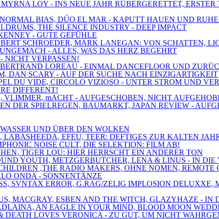
, MYRNA LOY - INS NEUE JAHR RÜBERGERETTET, ERSTER 
XE, NORMAL BIAS, DÚO EL MAR - KAPUTT HAUEN UND RUH
OLDRUMS, THE SILENCE INDUSTRY - DEEP IMPACT
 KENNEY - GUTE GEFÜHLE
 ROBERT SCHROEDER, MARK LANEGAN: VON SCHATTEN, L
, UNGEMACH - ALLES, WAS DAS HERZ BEGEHRT
 - NICHT VERPASSEN!
MT, BERTRAND LOREAU - EINMAL DANCEFLOOR UND ZURÜ
M, DAN SCARY - AUF DER SUCHE NACH EINZIGARTIGKEIT
'APPEL DU VIDE, CIRCOLO VIZIOSO - UNTER STROM UND V
ARE DIFFERENT!
PAIN, VLIMMER, mACHT - AUFGESCHOBEN, NICHT AUFGEH
ZEN DER SPIELREGEN, BAUMARKT, JAPAN REVIEW - AUF
ER WASSER UND ÜBER DEN WOLKEN
S, LABASHEEDA, EFEU, TEER: DEFTIGES ZUR KALTEN JAH
PHONIC NOISE CULT, DIE SELEKTION: FILM AB!
CHEN, TIGER LOU: HIER HERRSCHT EIN ANDERER TON
OUND YOUTH, METZGERBUTCHER, LENA & LINUS - IN DIE
NE CHILDREN ,THE RADIO MAKERS, OHNE NOMEN, REMOT
ARLO ONDA - SONNENTÄNZE
LASS, SVNTAX ERROR, G.RAG/ZELIG IMPLOSION DELUXX
IUS, MACGRAY, ESBEN AND THE WITCH, GLAZYHAZE - IN
 MADLAINA, AN EAGLE IN YOUR MIND, BLOOD MOON WEDD
ER & DEATH LOVES VERONICA - ZU GUT, UM NICHT WAH