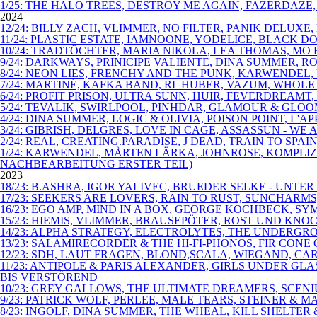
1/25: THE HALO TREES, DESTROY ME AGAIN, FAZERDAZE
2024
12/24: BILLY ZACH, VLIMMER, NO FILTER, PANIK DELU
11/24: PLASTIC ESTATE, IAMNOONE, YODELICE, BLACK D
10/24: TRADTÖCHTER, MARIA NIKOLA, LEA THOMAS, MO
9/24: DARKWAYS, PRINICIPE VALIENTE, DINA SUMMER,
8/24: NEON LIES, FRENCHY AND THE PUNK, KARWENDEL
7/24: MARTINÉ, KAFKA BAND, RL HUBER, VAZUM, WHOLE
6/24: PROFIT PRISON, ULTRA SUNN, HUIR, FEVERDREA
5/24: TEVALIK, SWIRLPOOL, PINHDAR, GLAMOUR & GLOO
4/24: DINA SUMMER, LOGIC & OLIVIA, POISON POINT, L
3/24: GIBRISH, DELGRES, LOVE IN CAGE, ASSASSUN - WE 
2/24: REAL, CREATING.PARADISE, J DEAD, TRAIN TO S
1/24: KARWENDEL, MÅRTEN LÄRKA, JOHNROSE, KOMPLI
NACHBEARBEITUNG ERSTER TEIL)
2023
18/23: B.ASHRA, IGOR YALIVEC, BRUEDER SELKE - UNT
17/23: SEEKERS ARE LOVERS, RAIN TO RUST, SUNCHARM
16/23: EGO AMP, MIND IN A BOX, GEORGE KOCHBECK, SYM
15/23: HIEMIS, VLIMMER, BRAUSEPÖTER, ROST UND KNO
14/23: ALPHA STRATEGY, ELECTROLYTES, THE UNDERGR
13/23: SALAMIRECORDER & THE HI-FI-PHONOS, FIR CO
12/23: SDH, LAUT FRAGEN, BLOND,SCALA, WIEGAND, C
11/23: ANTIPOLE & PARIS ALEXANDER, GIRLS UNDER G
BIS VERSTÖREND
10/23: GREY GALLOWS, THE ULTIMATE DREAMERS, SCEN
9/23: PATRICK WOLF, PERLEE, MALE TEARS, STEINER &
8/23: INGOLF, DINA SUMMER, THE WHEAL, KILL SHELT