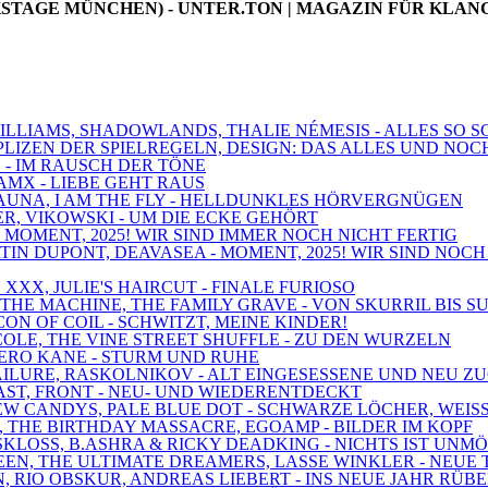
ACKSTAGE MÜNCHEN) - UNTER.TON | MAGAZIN FÜR KLA
 WILLIAMS, SHADOWLANDS, THALIE NÉMESIS - ALLES SO
MPLIZEN DER SPIELREGELN, DESIGN: DAS ALLES UND NOC
! - IM RAUSCH DER TÖNE
AMX - LIEBE GEHT RAUS
 SAUNA, I AM THE FLY - HELLDUNKLES HÖRVERGNÜGEN
BER, VIKOWSKI - UM DIE ECKE GEHÖRT
 - MOMENT, 2025! WIR SIND IMMER NOCH NICHT FERTIG
TIN DUPONT, DEAVASEA - MOMENT, 2025! WIR SIND NOCH
 XXX, JULIE'S HAIRCUT - FINALE FURIOSO
D THE MACHINE, THE FAMILY GRAVE - VON SKURRIL BIS S
ICON OF COIL - SCHWITZT, MEINE KINDER!
OLE, THE VINE STREET SHUFFLE - ZU DEN WURZELN
 NERO KANE - STURM UND RUHE
 FAILURE, RASKOLNIKOV - ALT EINGESESSENE UND NEU 
RAST, FRONT - NEU- UND WIEDERENTDECKT
 NEW CANDYS, PALE BLUE DOT - SCHWARZE LÖCHER, WEIS
, THE BIRTHDAY MASSACRE, EGOAMP - BILDER IM KOPF
 SKLOSS, B.ASHRA & RICKY DEADKING - NICHTS IST UNM
DEEN, THE ULTIMATE DREAMERS, LASSE WINKLER - NEUE
N, RIO OBSKUR, ANDREAS LIEBERT - INS NEUE JAHR RÜB