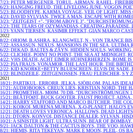
7/23: PETER MERGENER, TORUL, AIRMAN, RAHEL, FIRE
6/23: HANGING FREUD, THE LIVELONG JUNE, VOGON PO
5/23: BLOODHYPE, KARMA VOYAGE, VEIL OF LIGHT, MISS
4/23: DAVID SYLVIAN, TWICE A MAN, ESCAPE WITH ROM
3/23: "ZEITGEIST +", "FROM ABOVE 3", "DURCHSTRÖM
2/23: THE TEARS OF OZYMANDIAS, CREATING.PARADISE, L
1/23: YANN TIERSEN, KASIMIR EFFEKT, GIAN MARCO CAS
2022
8/22: ORIOM, B.ASHRA, KLANGWELT, N - VON TRANCE B
7/22: ASSASSUN, NEXUS, MANSIONS IN THE SEA, ULTIMA 
6/22: DEKAD, BALTES & ZÄYN, HIDDEN SOULS, WORKING M
5/22: CLICHEE, POINT NO POINT, THE SEA AT MIDNIGHT
4/22: VHS DEATH, ACHT EIMER HÜHNERHERZEN, ROME IS 
3/22: PIA FRAUS, VONAMOR, THE LAST HOUR, THE BIRT
2/22: KID KNORKE+BETTY BLUESCREEN, ELVIS DE SADE, 
1/22: BLINDZEILE, ZEITGENOSSEN, FRAU FLEISCHER, S Y Z
2021
18/21: PARTIKUL, ERRORR, JELKA, SJÖBLOM, PALAIS I
17/21: AUDIOBOOKS, CREUX LIES, KRISTIAN NORD, THE H
16/21: PROMETHEA, M00M, 70 DB, "DURCHSTRÖMUNGEN
15/21: BĘÃTFÓØT, BUCK GOOTER, FAUST PROJECT, ADNA
14/21: HARRY STAFFORD AND MARCO BUTCHER, THE COL
13/21: KOIKOI, MURENA MURENA, X-O-PLANET, HALO'S E
12/21: DEATH LOVES VERONICA, HALLOWS, DEAD LIGHT
11/21: DTORN, KONVOI, DISTANCE DEALER, SYLVAN, HI
10/21: A SINISTER LIGHT, ULTRA SUNN, BEAR OF BOMB
9/21: JACK DALTON & THE CACTUS BOYS, THE VOO, HAW
8/21: HIEMIS, RITA TEKEYAN, MARK E MOON, PLEIL, OS 