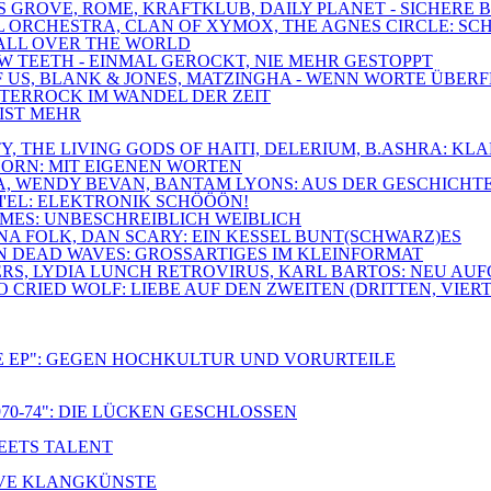
SS GROVE, ROME, KRAFTKLUB, DAILY PLANET - SICHERE
ROYAL ORCHESTRA, CLAN OF XYMOX, THE AGNES CIRCLE:
O ALL OVER THE WORLD
OW TEETH - EINMAL GEROCKT, NIE MEHR GESTOPPT
 OF US, BLANK & JONES, MATZINGHA - WENN WORTE ÜBE
DÜSTERROCK IM WANDEL DER ZEIT
 IST MEHR
IETY, THE LIVING GODS OF HAITI, DELERIUM, B.ASHRA:
HORN: MIT EIGENEN WORTEN
NA, WENDY BEVAN, BANTAM LYONS: AUS DER GESCHICHT
I'EL: ELEKTRONIK SCHÖÖÖN!
LAMES: UNBESCHREIBLICH WEIBLICH
GNA FOLK, DAN SCARY: EIN KESSEL BUNT(SCHWARZ)ES
ON DEAD WAVES: GROSSARTIGES IM KLEINFORMAT
ERS, LYDIA LUNCH RETROVIRUS, KARL BARTOS: NEU AU
CRIED WOLF: LIEBE AUF DEN ZWEITEN (DRITTEN, VIERT
E EP": GEGEN HOCHKULTUR UND VORURTEILE
70-74": DIE LÜCKEN GESCHLOSSEN
MEETS TALENT
TIVE KLANGKÜNSTE