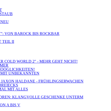
T
 STAUB
 NEU
CT": VON BAROCK BIS ROCKBAR
TEIL II
ER COLD WORLD 2" - MEHR GEHT NICHT!
MMER
MOOGLICHKEITEN!
IE MIT UNBEKANNTEN
S & JAXON HALDANE - FRÜHLINGSERWACHEN
 DREIECKS
MAL MIT ALLES
 CHILDREN: KLANGVOLLE GESCHENKE UNTERM
ON A BIS V