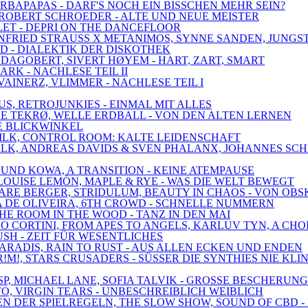
BARBAPAPAS - DARF'S NOCH EIN BISSCHEN MEHR SEIN?
, ROBERT SCHROEDER - ALTE UND NEUE MEISTER
LLET - DEPRI ON THE DANCEFLOOR
WINFRIED STRAUSS X METANIMOS, SYNNE SANDEN, JUNGS
LD - DIALEKTIK DER DISKOTHEK
 DAGOBERT, SIVERT HØYEM - HART, ZART, SMART
ARK - NACHLESE TEIL II
VAINERZ, VLIMMER - NACHLESE TEIL I
US, RETROJUNKIES - EINMAL MIT ALLES
 LE TEKRØ, WELLE ERDBALL - VON DEN ALTEN LERNEN
EUE BLICKWINKEL
 DILK, CONTROL ROOM: KALTE LEIDENSCHAFT
EDWALK, ANDREAS DAVIDS & SVEN PHALANX, JOHANNES S
 UND KOWA, A TRANSITION - KEINE ATEMPAUSE
E, LOUISE LEMÓN, MAPLE & RYE - WAS DIE WELT BEWEGT
 MARE BERGER, STRIDULUM, BEAUTY IN CHAOS - VON OB
RIA DE OLIVEIRA, 6TH CROWD - SCHNELLE NUMMERN
THE ROOM IN THE WOOD - TANZ IN DEN MAI
DRO CORTINI, FROM APES TO ANGELS, KARLUV TYN, A CH
RUSH - ZEIT FÜR WESENTLICHES
 PARADIS, RAIN TO RUST - AUS ALLEN ECKEN UND ENDEN
!M!, STARS CRUSADERS - SÜSSER DIE SYNTHIES NIE KLI
SP, MICHAEL LANE, SOFIA TALVIK - GROSSE BESCHERUNG
O, VIRGIN TEARS - UNBESCHREIBLICH WEIBLICH
ZEN DER SPIELREGELN, THE SLOW SHOW, SOUND OF CBD 