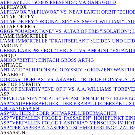
ALPHAVILLE "SO 80S PRESENTS": MARIANS GOLD
ALPHAVOX
ALPHAVOX "ALPHAVOX" VS. NEAR EARTH ORBIT "ECHO
ALTAR DE FEY
ALTAR DE FEY "ORIGINAL SIN" VS. SWEET WILLIAM "LA
ALTAR OF ERIS
GRGR "QUARANTÄNE" VS. ALTAR OF ERIS "ISOLATION": 
L'ÂME IMMORTELLE
L'ÂME IMMORTELLE "DRAHTSEILAKT": LEIDEN UND LEI
AMOUNT
GREEN LAKE PROJECT "THRUST" VS. AMOUNT "EXPANDI
ANIQO
ANIQO "BIRTH": EINFACH GROSS-ART-IG
ANTIAGE
ANTIAGE "APHRODISIAC ODYSSEY": GRENZEN? WAS FÜ
ÅRABROT
DORCAS "DORCAS" VS. ÅRABROT "RITE OF DIONYSUS":
ART OF EMPATHY
ART OF EMPATHY "END OF I" VS. A.A. WILLIAMS "FOREV
ASP
DEINE LAKAIEN "DUAL +" VS. ASP "ENDLICH!": GELIEBT
ASP "ZAUBERERBRUDER - DER KRABAT-LIEDERZYKLUS L
UND ANGESPIEN
ASP "ZUTIEFST": DER SCHWARZE LIEDERMACHER
ASP "VERFALLEN FOLGE 2: FASSADEN": HÖHEPUNKT EI
ASP "VERFALLEN FOLGE 1: ASTORIA": MENSCHEN IM HO
ASP "PER ASPERA AD ASPERA": SCHMETTERLINGE, ZAUB
ASSASSUN