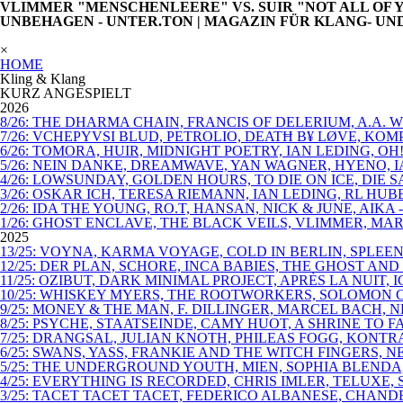
VLIMMER "MENSCHENLEERE" VS. SUIR "NOT ALL OF Y
UNBEHAGEN - UNTER.TON | MAGAZIN FÜR KLANG- U
×
HOME
Kling & Klang
KURZ ANGESPIELT
2026
8/26: THE DHARMA CHAIN, FRANCIS OF DELERIUM, A.A.
7/26: VCHEPYVSI BLUD, PETROLIO, DEATĦ B¥ LØVE, KO
6/26: TOMORA, HUIR, MIDNIGHT POETRY, IAN LEDING, OH
5/26: NEIN DANKE, DREAMWAVE, YAN WAGNER, HYENO, I
4/26: LOWSUNDAY, GOLDEN HOURS, TO DIE ON ICE, DIE
3/26: OSKAR ICH, TERESA RIEMANN, IAN LEDING, RL HU
2/26: IDA THE YOUNG, RO.T, HANSAN, NICK & JUNE, AIKA
1/26: GHOST ENCLAVE, THE BLACK VEILS, VLIMMER, MAR
2025
13/25: VOYNA, KARMA VOYAGE, COLD IN BERLIN, SPLEEN
12/25: DER PLAN, SCHORE, INCA BABIES, THE GHOST AN
11/25: OZIBUT, DARK MINIMAL PROJECT, APRÈS LA NUIT, 
10/25: WHISKEY MYERS, THE ROOTWORKERS, SOLOMON C
9/25: MONEY & THE MAN, F. DILLINGER, MARCEL BACH,
8/25: PSYCHE, STAATSEINDE, CAMY HUOT, A SHRINE TO
7/25: DRANGSAL, JULIAN KNOTH, PHILEAS FOGG, KONT
6/25: SWANS, YASS, FRANKIE AND THE WITCH FINGERS,
5/25: THE UNDERGROUND YOUTH, MIEN, SOPHIA BLENDA
4/25: EVERYTHING IS RECORDED, CHRIS IMLER, TELUXE,
3/25: TACET TACET TACET, FEDERICO ALBANESE, CHAN