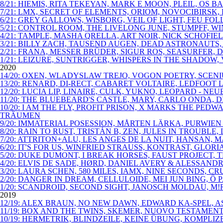
8/21: HIEMIS, RITA TEKEYAN, MARK E MOON, PLEIL, OS 
7/21: LMX, SECRET OF ELEMENTS, ORIOM, NOVOCIBIRSK
6/21: GREY GALLOWS, WISBORG, VEIL OF LIGHT, FEU FO
5/21: CONTROL ROOM, THE LIVELONG JUNE, STUMPFF, 
4/21: TAMPLE, MASHA QRELLA, ART NOIR, NICK SCHOFIE
3/21: BILLY ZACH, TAUSEND AUGEN, DEAD ASTRONAUTS,
2/21: FRANA, MESSER BRÜDER, SIGUR ROS, SEASURFER, D
1/21: LEIZURE, SUNTRIGGER, WHISPERS IN THE SHADOW, 
2020
14/20: OXEN, WLADYSLAW TREJO, VOGON POETRY, SCENI
13/20: RENARD, DI-RECT, CABARET VOLTAIRE, LEDFOOT
12/20: LUCIA LIP, LINAIRE, CULK, YUKNO, LEOPARD - N
11/20: THE BLUEBEARD'S CASTLE, MARY, CARLO ONDA,
10/20: I AM THE FLY, PROFIT PRISON, X MARKS THE P
TRÄUMEN
9/20: IMMATERIAL POSESSION, MÅRTEN LÄRKA, PURWIEN
8/20: RAIN TO RUST, TRISTÁN B, ZEN, JULES IN TROUBL
7/20: ATTRITON+ALU, LES ANGES DE LA NUIT, HANSAN,
6/20: IT'S FOR US, WINFRIED STRAUSS, KONTRAST, GLO
5/20: DUKE DUMONT, I BREAK HORSES, FAUST PROJECT, 
4/20: ELVIS DE SADE, HØRD, DANIEL AVERY & ALESSAN
3/20: LAURA SCHEN, 580 MILES, IAMX, NINE SECONDS, C
2/20: DANGER IN DREAM, CELLULOIDE, MEI JUN BING, Ô
1/20: SCANDROID, SECOND SIGHT, JANOSCH MOLDAU, M!R
2019
12/19: ALEX BRAUN, NO NEW DAWN, EDWARD KA-SPEL, A
11/19: BOX AND THE TWINS, SKEMER, NUOVO TESTAMENT
10/19: HERMETRIK, BLINDZEILE, KEINE ÜBUNG, KOMPLI