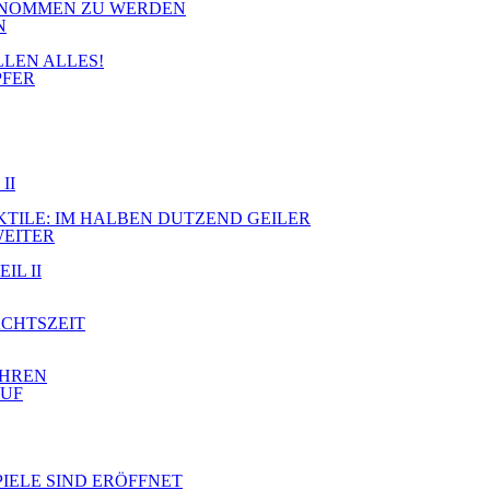
RGENOMMEN ZU WERDEN
N
LLEN ALLES!
PFER
II
JEKTILE: IM HALBEN DUTZEND GEILER
WEITER
IL II
ACHTSZEIT
AHREN
AUF
PIELE SIND ERÖFFNET