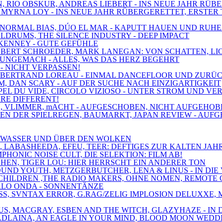
N, RIO OBSKUR, ANDREAS LIEBERT - INS NEUE JAHR RÜB
, MYRNA LOY - INS NEUE JAHR RÜBERGERETTET, ERSTER 
XE, NORMAL BIAS, DÚO EL MAR - KAPUTT HAUEN UND RUH
OLDRUMS, THE SILENCE INDUSTRY - DEEP IMPACT
 KENNEY - GUTE GEFÜHLE
 ROBERT SCHROEDER, MARK LANEGAN: VON SCHATTEN, L
, UNGEMACH - ALLES, WAS DAS HERZ BEGEHRT
 - NICHT VERPASSEN!
MT, BERTRAND LOREAU - EINMAL DANCEFLOOR UND ZURÜ
M, DAN SCARY - AUF DER SUCHE NACH EINZIGARTIGKEIT
'APPEL DU VIDE, CIRCOLO VIZIOSO - UNTER STROM UND V
ARE DIFFERENT!
PAIN, VLIMMER, mACHT - AUFGESCHOBEN, NICHT AUFGEH
ZEN DER SPIELREGEN, BAUMARKT, JAPAN REVIEW - AUF
ER WASSER UND ÜBER DEN WOLKEN
S, LABASHEEDA, EFEU, TEER: DEFTIGES ZUR KALTEN JAH
PHONIC NOISE CULT, DIE SELEKTION: FILM AB!
CHEN, TIGER LOU: HIER HERRSCHT EIN ANDERER TON
OUND YOUTH, METZGERBUTCHER, LENA & LINUS - IN DIE
NE CHILDREN ,THE RADIO MAKERS, OHNE NOMEN, REMOT
ARLO ONDA - SONNENTÄNZE
LASS, SVNTAX ERROR, G.RAG/ZELIG IMPLOSION DELUXX
IUS, MACGRAY, ESBEN AND THE WITCH, GLAZYHAZE - IN
 MADLAINA, AN EAGLE IN YOUR MIND, BLOOD MOON WEDD