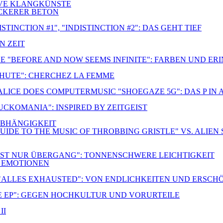
TIVE KLANGKÜNSTE
OCKERER BETON
TINCTION #1", "INDISTINCTION #2": DAS GEHT TIEF
N ZEIT
E "BEFORE AND NOW SEEMS INFINITE": FARBEN UND E
CHUTE": CHERCHEZ LA FEMME
 ALICE DOES COMPUTERMUSIC "SHOEGAZE 5G": DAS P IN
FUCKOMANIA": INSPIRED BY ZEITGEIST
NABHÄNGIGKEIT
UIDE TO THE MUSIC OF THROBBING GRISTLE" VS. ALIEN 
S IST NUR ÜBERGANG": TONNENSCHWERE LEICHTIGKEIT
R EMOTIONEN
 "ALLES EXHAUSTED": VON ENDLICHKEITEN UND ERSC
E EP": GEGEN HOCHKULTUR UND VORURTEILE
II