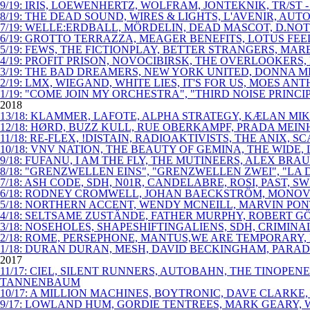
9/19: IRIS, LOEWENHERTZ, WOLFRAM, JONTEKNIK, TR/ST
8/19: THE DEAD SOUND, WIRES & LIGHTS, L'AVENIR, AU
7/19: WELLE:ERDBALL, MÖRDELIN, DEAD MASCOT, D.NOT
6/19: GROTTO TERRAZZA, MEAGER BENEFITS, LOTUS FE
5/19: FEWS, THE FICTIONPLAY, BETTER STRANGERS, MAR
4/19: PROFIT PRISON, NOVOCIBIRSK, THE OVERLOOKERS
3/19: THE BAD DREAMERS, NEW YORK UNITED, DONNA M
2/19: LMX, WIEGAND, WHITE LIES, IT'S FOR US, MOES 
1/19: "COME JOIN MY ORCHESTRA", "THIRD NOISE PRIN
2018
13/18: KLAMMER, LAFOTE, ALPHA STRATEGY, KÆLAN MIKL
12/18: HØRD, BUZZ KULL, RUE OBERKAMPF, PRADA MEINH
11/18: RE-FLEX, !DISTAIN, RADIOAKTIVISTS, THE ANIX,
10/18: VNV NATION, THE BEAUTY OF GEMINA, THE WIDE
9/18: FUFANU, I AM THE FLY, THE MUTINEERS, ALEX B
8/18: "GRENZWELLEN EINS", "GRENZWELLEN ZWEI", "LA 
7/18: ASH CODE, SDH, N01R, CANDELABRE, ROSI, PAST
6/18: RODNEY CROMWELL, JOHAN BAECKSTRÖM, MONOVIB
5/18: NORTHERN ACCENT, WENDY MCNEILL, MARVIN PO
4/18: SELTSAME ZUSTÄNDE, FATHER MURPHY, ROBERT GÖ
3/18: NOSEHOLES, SHAPESHIFTINGALIENS, SDH, CRIMIN
2/18: ROME, PERSEPHONE, MANTUS,WE ARE TEMPORARY, 
1/18: DURAN DURAN, MESH, DAVID BECKINGHAM, PARAD
2017
11/17: CIEL, SILENT RUNNERS, AUTOBAHN, THE TINOPE
TANNENBAUM
10/17: A MILLION MACHINES, BOYTRONIC, DAVE CLARKE
9/17: LOWLAND HUM, GORDIE TENTREES, MARK GEARY, W