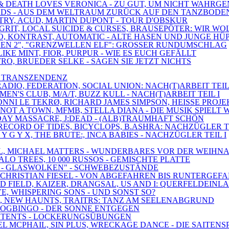
ER & DEATH LOVES VERONICA - ZU GUT, UM NICHT WAH
BIRDS - AUS DEM WELTRAUM ZURÜCK AUF DEN TANZBODE
ETRY, ACUD, MARTIN DUPONT - TOUR D'OBSKUR
 GRIT, LOCAL SUICIDE & CURSES, BRAUSEPÖTER: WIR WO
EO, KONTRAST, AUTOMATIC - ALTE HASEN UND JUNGE HÜ
UNGEN 2", "GRENZWELLEN ELF": GROSSER RUNDUMSCHLAG
IKE MINT, FIOR, PURPUR - WIE ES EUCH GEFÄLLT
TRO, BRUEDER SELKE - SAGEN SIE JETZT NICHTS
IS TRANSZENDENZ
RADIO, FEDERATION, SOCIAL UNION: NACH(T)ARBEIT TEIL 
EN'S CLUB, M/A/T, BUZZ KULL - NACH(T)ARBEIT TEIL I
, RONNI LE TEKRØ, RICHARD JAMES SIMPSON, HEISSE PRO
NOT A TOWN, MFMB, STELLA DIANA - DIE MUSIK SPIELT 
HDAY MASSACRE, J:DEAD - (ALB)TRAUMHAFT SCHÖN
RECORD OF TIDES, BICYCLOPS, B.ASHRA: NACHZÜGLER TE
 Y G Y X, THE BRUTE:, INCA BABIES - NACHZÜGLER TEIL I
DEAL, MICHAEL MATTERS - WUNDERBARES VOR DER WEIHN
ALO TREES, 10 000 RUSSOS - GEMISCHTE PLATTE
 1 - GLASWOLKEN" - SCHWEBEZUSTÄNDE
, CHRISTIAN FIESEL - VON ABGEFAHREN BIS RUNTERGEF
D FIELD, KAIZER, DRANGSAL, US AND I: QUERFELDEINL
VE, WHISPERING SONS - UND SONST SO?
S, NEW HAUNTS, TRAITRS: TANZ AM SEELENABGRUND
SDOGBINGO - DER SONNE ENTGEGEN
AY, TENTS - LOCKERUNGSÜBUNGEN
EL MCPHAIL, SIN PLUS, WRECKAGE DANCE - DIE SAITENS