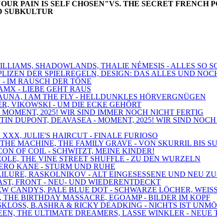
OUR PAIN IS SELF CHOSEN"VS. THE SECRET FRENCH 
ND SUBKULTUR
 WILLIAMS, SHADOWLANDS, THALIE NÉMESIS - ALLES SO
MPLIZEN DER SPIELREGELN, DESIGN: DAS ALLES UND NOC
! - IM RAUSCH DER TÖNE
AMX - LIEBE GEHT RAUS
 SAUNA, I AM THE FLY - HELLDUNKLES HÖRVERGNÜGEN
BER, VIKOWSKI - UM DIE ECKE GEHÖRT
 - MOMENT, 2025! WIR SIND IMMER NOCH NICHT FERTIG
TIN DUPONT, DEAVASEA - MOMENT, 2025! WIR SIND NOCH
 XXX, JULIE'S HAIRCUT - FINALE FURIOSO
D THE MACHINE, THE FAMILY GRAVE - VON SKURRIL BIS S
ICON OF COIL - SCHWITZT, MEINE KINDER!
OLE, THE VINE STREET SHUFFLE - ZU DEN WURZELN
 NERO KANE - STURM UND RUHE
 FAILURE, RASKOLNIKOV - ALT EINGESESSENE UND NEU 
RAST, FRONT - NEU- UND WIEDERENTDECKT
 NEW CANDYS, PALE BLUE DOT - SCHWARZE LÖCHER, WEIS
, THE BIRTHDAY MASSACRE, EGOAMP - BILDER IM KOPF
 SKLOSS, B.ASHRA & RICKY DEADKING - NICHTS IST UNM
DEEN, THE ULTIMATE DREAMERS, LASSE WINKLER - NEUE