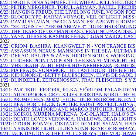
8/23: INGOLF, DINA SUMMER, THE WHEAL, KILL SHELT
7/23: PETER MERGENER, TORUL, AIRMAN, RAHEL, FIRE
6/23: HANGING FREUD, THE LIVELONG JUNE, VOGON PO
5/23: BLOODHYPE, KARMA VOYAGE, VEIL OF LIGHT, MISS
4/23: DAVID SYLVIAN, TWICE A MAN, ESCAPE WITH ROM
3/23: "ZEITGEIST +", "FROM ABOVE 3", "DURCHSTRÖM
2/23: THE TEARS OF OZYMANDIAS, CREATING.PARADISE, L
1/23: YANN TIERSEN, KASIMIR EFFEKT, GIAN MARCO CAS
2022
8/22: ORIOM, B.ASHRA, KLANGWELT, N - VON TRANCE B
7/22: ASSASSUN, NEXUS, MANSIONS IN THE SEA, ULTIMA 
6/22: DEKAD, BALTES & ZÄYN, HIDDEN SOULS, WORKING M
5/22: CLICHEE, POINT NO POINT, THE SEA AT MIDNIGHT
4/22: VHS DEATH, ACHT EIMER HÜHNERHERZEN, ROME IS 
3/22: PIA FRAUS, VONAMOR, THE LAST HOUR, THE BIRT
2/22: KID KNORKE+BETTY BLUESCREEN, ELVIS DE SADE, 
1/22: BLINDZEILE, ZEITGENOSSEN, FRAU FLEISCHER, S Y Z
2021
18/21: PARTIKUL, ERRORR, JELKA, SJÖBLOM, PALAIS I
17/21: AUDIOBOOKS, CREUX LIES, KRISTIAN NORD, THE H
16/21: PROMETHEA, M00M, 70 DB, "DURCHSTRÖMUNGEN
15/21: BĘÃTFÓØT, BUCK GOOTER, FAUST PROJECT, ADNA
14/21: HARRY STAFFORD AND MARCO BUTCHER, THE COL
13/21: KOIKOI, MURENA MURENA, X-O-PLANET, HALO'S E
12/21: DEATH LOVES VERONICA, HALLOWS, DEAD LIGHT
11/21: DTORN, KONVOI, DISTANCE DEALER, SYLVAN, HI
10/21: A SINISTER LIGHT, ULTRA SUNN, BEAR OF BOMB
9/21: JACK DALTON & THE CACTUS BOYS, THE VOO, HAW