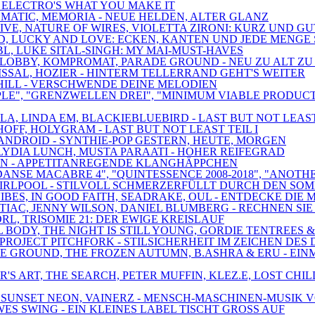
 - ELECTRO'S WHAT YOU MAKE IT
TOMATIC, MEMORIA - NEUE HELDEN, ALTER GLANZ
IVE, NATURE OF WIRES, VIOLETTA ZIRONI: KURZ UND GU
ED, LUCKY AND LOVE: ECKEN, KANTEN UND JEDE MENGE
BL, LUKE SITAL-SINGH: MY MAI-MUST-HAVES
, LOBBY, KOMPROMAT, PARADE GROUND - NEU ZU ALT ZU
ISSAL, HOZIER - HINTERM TELLERRAND GEHT'S WEITER
ANTHILL - VERSCHWENDE DEINE MELODIEN
CIPLE", "GRENZWELLEN DREI", "MINIMUM VIABLE PRODU
A, LINDA EM, BLACKIEBLUEBIRD - LAST BUT NOT LEAST 
OFF, HOLYGRAM - LAST BUT NOT LEAST TEIL I
 SCANDROID - SYNTHIE-POP GESTERN, HEUTE, MORGEN
, LYDIA LUNCH, MUSTA PARAATI - HOHER REIFEGRAD
RAUN - APPETITANREGENDE KLANGHÄPPCHEN
DANSE MACABRE 4", "QUINTESSENCE 2008-2018", "ANOTH
, SWIRLPOOL - STILVOLL SCHMERZERFÜLLT DURCH DEN SO
ES, IN GOOD FAITH, SEADRAKE, OUL - ENTDECKE DIE 
NTIAC, JENNY WILSON, DANIEL BLUMBERG - RECHNEN S
RL, TRISOMIE 21: DER EWIGE KREISLAUF
AL BODY, THE NIGHT IS STILL YOUNG, GORDIE TENTREE
PROJECT PITCHFORK - STILSICHERHEIT IM ZEICHEN DES
E GROUND, THE FROZEN AUTUMN, B.ASHRA & ERU - EIN
NER'S ART, THE SEARCH, PETER MUFFIN, KLEZ.E, LOST
, SUNSET NEON, VAINERZ - MENSCH-MASCHINEN-MUSIK V
ES SWING - EIN KLEINES LABEL TISCHT GROSS AUF