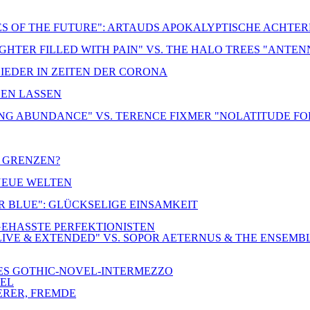
ES OF THE FUTURE": ARTAUDS APOKALYPTISCHE ACHTE
UGHTER FILLED WITH PAIN" VS. THE HALO TREES "ANTE
LIEDER IN ZEITEN DER CORONA
DEN LASSEN
NG ABUNDANCE" VS. TERENCE FIXMER "NOLATITUDE FO
R GRENZEN?
 NEUE WELTEN
ER BLUE": GLÜCKSELIGE EINSAMKEIT
-GEHASSTE PERFEKTIONISTEN
IVE & EXTENDED" VS. SOPOR AETERNUS & THE ENSEMB
NES GOTHIC-NOVEL-INTERMEZZO
TEL
ERER, FREMDE