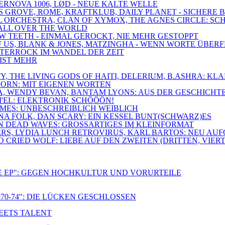
PERNOVA 1006, LØD - NEUE KALTE WELLE
SS GROVE, ROME, KRAFTKLUB, DAILY PLANET - SICHERE
ROYAL ORCHESTRA, CLAN OF XYMOX, THE AGNES CIRCLE:
O ALL OVER THE WORLD
OW TEETH - EINMAL GEROCKT, NIE MEHR GESTOPPT
 OF US, BLANK & JONES, MATZINGHA - WENN WORTE ÜBE
DÜSTERROCK IM WANDEL DER ZEIT
 IST MEHR
IETY, THE LIVING GODS OF HAITI, DELERIUM, B.ASHRA:
HORN: MIT EIGENEN WORTEN
NA, WENDY BEVAN, BANTAM LYONS: AUS DER GESCHICHT
I'EL: ELEKTRONIK SCHÖÖÖN!
LAMES: UNBESCHREIBLICH WEIBLICH
GNA FOLK, DAN SCARY: EIN KESSEL BUNT(SCHWARZ)ES
ON DEAD WAVES: GROSSARTIGES IM KLEINFORMAT
ERS, LYDIA LUNCH RETROVIRUS, KARL BARTOS: NEU AU
CRIED WOLF: LIEBE AUF DEN ZWEITEN (DRITTEN, VIERT
E EP": GEGEN HOCHKULTUR UND VORURTEILE
70-74": DIE LÜCKEN GESCHLOSSEN
MEETS TALENT