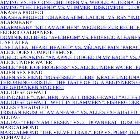
AIMING VS. FIR CONE CHILDREN VS. WHOLE: ALTERNA
AIMING "THE LEGEND" VS. VLIMMER "DISKOMFORT": L
AKASHA PROJECT
AKASHA PROJECT "CHAKRA STIMULATION" VS. RSN "INDIS
ALARMBABY
ALARMBABY "KILLAMÄDCHEN": WECKRUF ZUR RECHTE
FEDERICO ALBANESE
DOMINIK EULBERG "AVICHROM" VS. FEDERICO ALBANES
LISET ALEA
LISET ALEA "HEART-HEADED" VS. MÉLANIE PAIN "PARA
ALICE DOES COMPUTERMUSIC
PUBLIC SPEAKING "AN APPLE LODGED IN MY BACK" VS.
ALICE UNDER WATER
SMILE "PRICE OF PROGRESS" VS. ALICE UNDER WATER "
ALIEN SEX FIEND
ALIEN SEX FIEND "POSSESSED" - LIEBE, KRACH UND U
THROBBING GRISTLE "THE TASTE OF TG: A BEGINNER'S G
DIE GEDANKEN SIND FREI
ALL DIESE GEWALT
BLINDZEILE "UNRUHEN" VS. ALL DIESE GEWALT "ALLE
ALL DIESE GEWALT "WELT IN KLAMMERN": EISBERG DE
ALLES EXHAUSTED
TRISTAN BRUSCH "AM ANFANG" VS. ALLES EXHAUSTED
ALLTAG
ALLTAG "LEBEN AM TRESEN" VS. 21 DOWNBEAT "DUSCH
MARC ALMOND
MARC ALMOND "THE VELVET TRAIL": POP VS. POMP, TEIL 
ALPHAVILLE