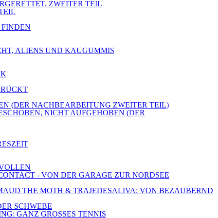
ERGERETTET, ZWEITER TEIL
TEIL
E FINDEN
ICHT, ALIENS UND KAUGUMMIS
CK
ERRÜCKT
OBEN (DER NACHBEARBEITUNG ZWEITER TEIL)
GESCHOBEN, NICHT AUFGEHOBEN (DER
RESZEIT
 VOLLEN
E CONTACT - VON DER GARAGE ZUR NORDSEE
E, MAUD THE MOTH & TRAJEDESALIVA: VON BEZAUBERND
 DER SCHWEBE
ING: GANZ GROSSES TENNIS