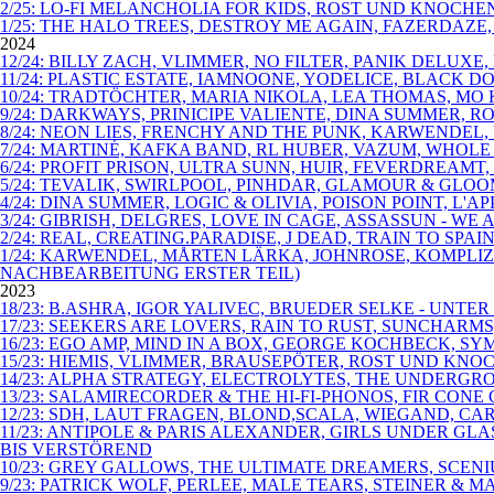
2/25: LO-FI MELANCHOLIA FOR KIDS, ROST UND KNOCHE
1/25: THE HALO TREES, DESTROY ME AGAIN, FAZERDAZE
2024
12/24: BILLY ZACH, VLIMMER, NO FILTER, PANIK DELU
11/24: PLASTIC ESTATE, IAMNOONE, YODELICE, BLACK D
10/24: TRADTÖCHTER, MARIA NIKOLA, LEA THOMAS, MO
9/24: DARKWAYS, PRINICIPE VALIENTE, DINA SUMMER,
8/24: NEON LIES, FRENCHY AND THE PUNK, KARWENDEL
7/24: MARTINÉ, KAFKA BAND, RL HUBER, VAZUM, WHOLE
6/24: PROFIT PRISON, ULTRA SUNN, HUIR, FEVERDREA
5/24: TEVALIK, SWIRLPOOL, PINHDAR, GLAMOUR & GLOO
4/24: DINA SUMMER, LOGIC & OLIVIA, POISON POINT, L
3/24: GIBRISH, DELGRES, LOVE IN CAGE, ASSASSUN - WE 
2/24: REAL, CREATING.PARADISE, J DEAD, TRAIN TO S
1/24: KARWENDEL, MÅRTEN LÄRKA, JOHNROSE, KOMPLI
NACHBEARBEITUNG ERSTER TEIL)
2023
18/23: B.ASHRA, IGOR YALIVEC, BRUEDER SELKE - UNT
17/23: SEEKERS ARE LOVERS, RAIN TO RUST, SUNCHARM
16/23: EGO AMP, MIND IN A BOX, GEORGE KOCHBECK, SYM
15/23: HIEMIS, VLIMMER, BRAUSEPÖTER, ROST UND KNO
14/23: ALPHA STRATEGY, ELECTROLYTES, THE UNDERGR
13/23: SALAMIRECORDER & THE HI-FI-PHONOS, FIR CO
12/23: SDH, LAUT FRAGEN, BLOND,SCALA, WIEGAND, C
11/23: ANTIPOLE & PARIS ALEXANDER, GIRLS UNDER G
BIS VERSTÖREND
10/23: GREY GALLOWS, THE ULTIMATE DREAMERS, SCEN
9/23: PATRICK WOLF, PERLEE, MALE TEARS, STEINER &