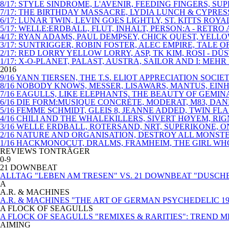
8/17: STYLE SINDROME, L'AVENIR, FEEDING FINGERS, SU
7/17: THE BIRTHDAY MASSACRE, LYDIA LUNCH & CYPRE
6/17: LUNAR TWIN, LEVIN GOES LIGHTLY, ST. KITTS 
5/17: WELLE:ERDBALL, FLUT, INHALT, PERSON:A - RETR
4/17: RYAN ADAMS, PAUL DEMPSEY, CHICK QUEST, YELL
3/17: SUNTRIGGER, ROBIN FOSTER, ALEC EMPIRE, TALE
2/17: RED LORRY YELLOW LORRY, ASP, TK KIM, ROSI - 
1/17: X-O-PLANET, PALAST, AUSTRA, SAILOR AND I: MEHR
2016
9/16 YANN TIERSEN, THE T.S. ELIOT APPRECIATION SOC
8/16 NOBODY KNOWS, MESSER, LISAWARS, MANTUS, EIN
7/16 EAGULLS, LIKE ELEPHANTS, THE BEAUTY OF GEMI
6/16 DIE FORM:MUSIQUE CONCRÈTE, MODERAT, M83, DAN
5/16 FEMME SCHMIDT, GLEIS 8, JEANNE ADDED, TWIN F
4/16 CHILI AND THE WHALEKILLERS, SIVERT HØYEM, RI
3/16 WELLE ERDBALL, ROTERSAND, NRT, SUPERIKONE, 
2/16 NATURE AND ORGANISATION, DESTROY ALL MONST
1/16 HACKMONOCUT, DRALMS, FRAMHEIM, THE GIRL WHO 
REVIEWS TONTRÄGER
0-9
21 DOWNBEAT
ALLTAG "LEBEN AM TRESEN" VS. 21 DOWNBEAT "DUSCH
A
A.R. & MACHINES
A.R. & MACHINES "THE ART OF GERMAN PSYCHEDELIC 19
A FLOCK OF SEAGULLS
A FLOCK OF SEAGULLS "REMIXES & RARITIES": TREND 
AIMING