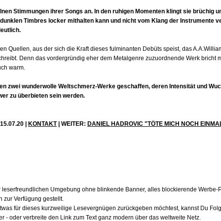
lnen Stimmungen ihrer Songs an. In den ruhigen Momenten klingt sie brüchig un
dunklen Timbres locker mithalten kann und nicht vom Klang der Instrumente v
eutlich.
 Quellen, aus der sich die Kraft dieses fulminanten Debüts speist, das A.A.Willia
schreibt. Denn das vordergründig eher dem Metalgenre zuzuordnende Werk bricht 
auch warm.
en zwei wunderwolle Weltschmerz-Werke geschaffen, deren Intensität und Wuch
er zu überbieten sein werden.
15.07.20 |
KONTAKT
| WEITER:
DANIEL HADROVIC "TÖTE MICH NOCH EINMA
iner leserfreundlichen Umgebung ohne blinkende Banner, alles blockierende Werbe
zur Verfügung gestellt.
 etwas für dieses kurzweilige Lesevergnügen zurückgeben möchtest, kannst Du Fol
iter - oder verbreite den Link zum Text ganz modern über das weltweite Netz.