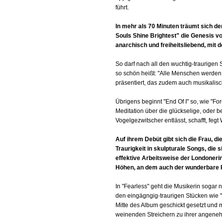
führt.
In mehr als 70 Minuten träumt sich de
Souls Shine Brightest" die Genesis v
anarchisch und freiheitsliebend, mit
So darf nach all den wuchtig-traurigen
so schön heißt: "Alle Menschen werden 
präsentiert, das zudem auch musikalisc
Übrigens beginnt "End Of I" so, wie "Fo
Meditation über die glückselige, oder b
Vogelgezwitscher entlässt, schafft, feg
Auf ihrem Debüt gibt sich die Frau, di
Traurigkeit in skulpturale Songs, die
effektive Arbeitsweise der Londoneri
Höhen, an dem auch der wunderbare R
In "Fearless" geht die Musikerin sogar
den eingägngig-traurigen Stücken wie "Al
Mitte des Album geschickt gesetzt und 
weinenden Streichern zu ihrer angene