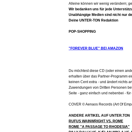
Alleine können wir wenig verändern; g
Wir bedanken uns für jede Unterstütz
Unabhängige Medien sind nicht nur d
Deine UNTER-TON Redaktion
POP-SHOPPING
"FOREVER BLUE" BEI AMAZON
Du möchtest diese CD (oder einen ande
erhalten über das Partner-Programm ein
keinen Cent extra - und ändert nichts 
Zuwendungen von Dritten Personen bekom
Seite - ganz einfach und nebenbei - für
COVER © Aenaos Records (Art Of Empat
ANDERE ARTIKEL AUF UNTER.TON
RUFUS WAINWRIGHT VS. ROME
ROME "A PASSAGE TO RHODESIA"