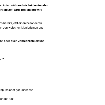
d intim, während sie bei den tonalen
erschluckt wird. Besonders wird
ms bereits jetzt einen besonderen
mit den typischen Manierismen und
t, aber auch Zebrechlichkeit und
L"
>
-Popups oder gar unseriöse
gendes tun: