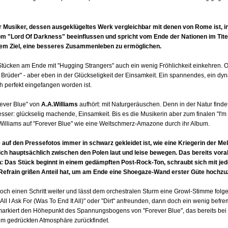
r Musiker, dessen ausgeklügeltes Werk vergleichbar mit denen von Rome ist, in
om "Lord Of Darkness" beeinflussen und spricht vom Ende der Nationen im Titel
 dem Ziel, eine besseres Zusammenleben zu ermöglichen.
 Stücken am Ende mit "Hugging Strangers" auch ein wenig Fröhlichkeit einkehren. Od
Brüder" - aber eben in der Glückseligkeit der Einsamkeit. Ein spannendes, ein dyn
h perfekt eingefangen worden ist.
rever Blue" von
A.A.Williams
aufhört: mit Naturgeräuschen. Denn in der Natur findet 
esser: glückselig machende, Einsamkeit. Bis es die Musikerin aber zum finalen "I'm 
t Williams auf "Forever Blue" wie eine Weltschmerz-Amazone durch ihr Album.
e auf den Pressefotos immer in schwarz gekleidet ist, wie eine Kriegerin der Me
 sich hauptsächlich zwischen den Polen laut und leise bewegen. Das bereits vora
n: Das Stück beginnt in einem gedämpften Post-Rock-Ton, schraubt sich mit je
efrain grißen Anteil hat, um am Ende eine Shoegaze-Wand erster Güte hochzu
 noch einen Schritt weiter und lässt dem orchestralen Sturm eine Growl-Stimme fol
l I Ask For (Was To End It All)" oder "Dirt" anfreunden, dann doch ein wenig befremd
markiert den Höhepunkt des Spannungsbogens von "Forever Blue", das bereits bei "
hm gedrückten Atmosphäre zurückfindet.