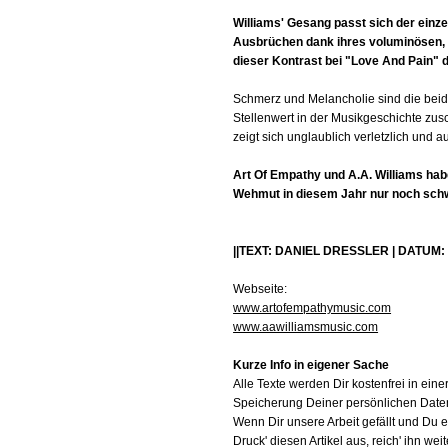
Williams' Gesang passt sich der einze
Ausbrüchen dank ihres voluminösen, 
dieser Kontrast bei "Love And Pain" d
Schmerz und Melancholie sind die beiden
Stellenwert in der Musikgeschichte zu
zeigt sich unglaublich verletzlich und 
Art Of Empathy und A.A. Williams hab
Wehmut in diesem Jahr nur noch schw
||TEXT: DANIEL DRESSLER | DATUM: 
Webseite:
www.artofempathymusic.com
www.aawilliamsmusic.com
Kurze Info in eigener Sache
Alle Texte werden Dir kostenfrei in e
Speicherung Deiner persönlichen Daten 
Wenn Dir unsere Arbeit gefällt und Du
Druck' diesen Artikel aus, reich' ihn we