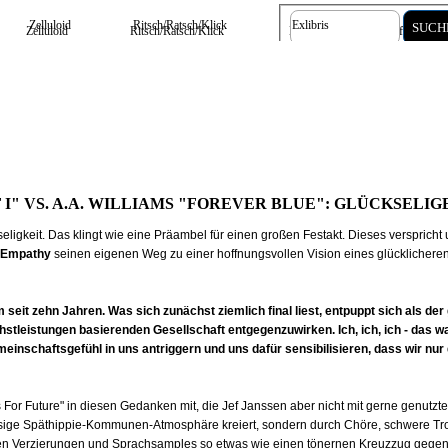
Zelluloid
Ritsch/Ratsch/Klick
Exlibris
SUCH
Zelluloid
Ritsch/Ratsch/Klick
Exlibris
Information
 I" VS. A.A. WILLIAMS "FOREVER BLUE": GLÜCKSELI
ckseligkeit. Das klingt wie eine Präambel für einen großen Festakt. Dieses verspricht
f Empathy
seinen eigenen Weg zu einer hoffnungsvollen Vision eines glücklichere
um seit zehn Jahren. Was sich zunächst ziemlich final liest, entpuppt sich als de
chstleistungen basierenden Gesellschaft entgegenzuwirken. Ich, ich, ich - das wa
nschaftsgefühl in uns antriggern und uns dafür sensibilisieren, dass wir nur 
 For Future" in diesen Gedanken mit, die Jef Janssen aber nicht mit gerne genutz
äsige Späthippie-Kommunen-Atmosphäre kreiert, sondern durch Chöre, schwere Tro
chen Verzierungen und Sprachsamples so etwas wie einen tönernen Kreuzzug gege