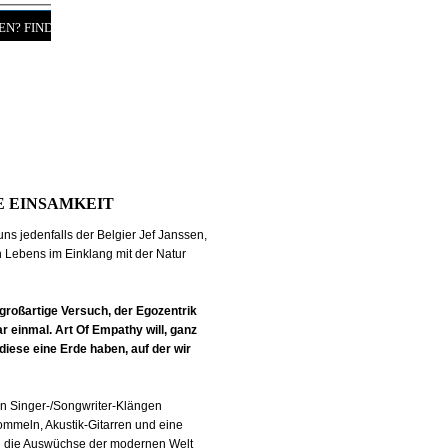
EN? FINDEN!
/Kontakt
GE EINSAMKEIT
 uns jedenfalls der Belgier Jef Janssen,
n Lebens im Einklang mit der Natur
r großartige Versuch, der Egozentrik
r einmal. Art Of Empathy will, ganz
diese eine Erde haben, auf der wir
ten Singer-/Songwriter-Klängen
mmeln, Akustik-Gitarren und eine
n die Auswüchse der modernen Welt