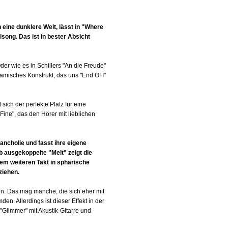
 eine dunklere Welt, lässt in "Where
song. Das ist in bester Absicht
er wie es in Schillers "An die Freude"
amisches Konstrukt, das uns "End Of I"
sich der perfekte Platz für eine
Fine", das den Hörer mit lieblichen
lancholie und fasst ihre eigene
b ausgekoppelte "Melt" zeigt die
dem weiteren Takt in sphärische
ziehen.
gen. Das mag manche, die sich eher mit
en. Allerdings ist dieser Effekt in der
Glimmer" mit Akustik-Gitarre und