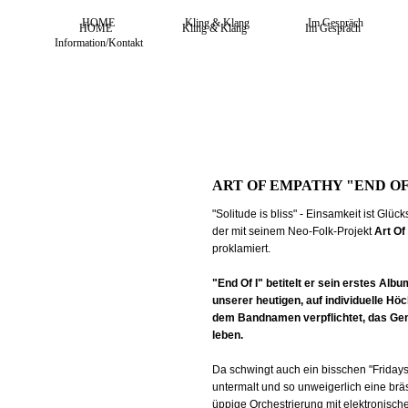
HOME
Kling & Klang
Im Gespräch
HOME
Kling & Klang
Im Gespräch
Information/Kontakt
ART OF EMPATHY "END OF
"Solitude is bliss" - Einsamkeit ist Glü
der mit seinem Neo-Folk-Projekt
Art O
proklamiert.
"End Of I" betitelt er sein erstes Alb
unserer heutigen, auf individuelle Hö
dem Bandnamen verpflichtet, das Gemei
leben.
Da schwingt auch ein bisschen "Fridays
untermalt und so unweigerlich eine br
üppige Orchestrierung mit elektronis