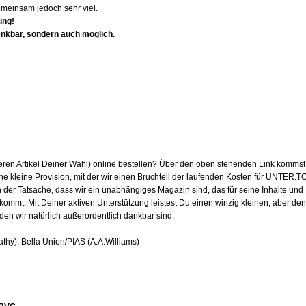
emeinsam jedoch sehr viel.
ung!
enkbar, sondern auch möglich.
ren Artikel Deiner Wahl) online bestellen? Über den oben stehenden Link kommst 
e kleine Provision, mit der wir einen Bruchteil der laufenden Kosten für UNTER.
an der Tatsache, dass wir ein unabhängiges Magazin sind, das für seine Inhalte und
mt. Mit Deiner aktiven Unterstützung leistest Du einen winzig kleinen, aber den
 den wir natürlich außerordentlich dankbar sind.
hy), Bella Union/PIAS (A.A.Williams)