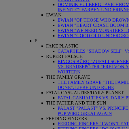
DOMINIK EULBERG "AVICHROM
INFINITE": FARBEN UND ERIN
EWIAN
EWIAN "OF THOSE WHO DROWN 
EWIAN "HEART CRASH BOOM 
EWIAN "WE NEED MONSTERS": 
EWIAN "GOOD OLD UNDERGRO
F
FAKE PLASTIC
CATAPHILES "SHADOW SELF" VS
RUPERT FALSCH
BINGOS BÜRO "ZUFALLSGENER
VS. BRAUSEPÖTER "FREI VON 
WÖRTERN
THE FAMILY GRAVE
THE FAMILY GRAVE "THE FAMIL
DONE": LIEBE UND RUHE
FATAL CASUALTIES/DAILY PLANET
FATAL CASUALTIES VS. DAILY 
THE FATHER AND THE SUN
PALAST "PALAST" VS. PRINCIP
POP WIRD GREAT AGAIN
FEEDING FINGERS
FEEDING FINGERS "I WON'T 
FEEDING FINGERS "DO OWE H