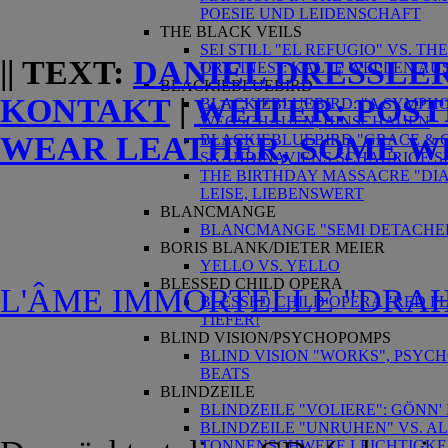
POESIE UND LEIDENSCHAFT
THE BLACK VEILS
SEI STILL "EL REFUGIO" VS. T
|| TEXT:
DANIEL DRESSLE
ORIGINES": KALTE WELLEN AU
BLACKIEBLUEBIRD
KONTAKT
|
WEITER:
POST
BLACKIEBLUEBIRD: "A SYMPHO
WEGSCHAUEN, HINSCHAUEN
WEAR LEATHER, SOME W
BLACKIEBLUEBIRD "GRACE & GR
SKANDINAVIENS SCHAURIGE S
THE BIRTHDAY MASSACRE "DIA
LEISE, LIEBENSWERT
BLANCMANGE
BLANCMANGE "SEMI DETACHED":
BORIS BLANK/DIETER MEIER
YELLO VS. YELLO
BLESSED CHILD OPERA
L'ÂME IMMORTELLE "DRAH
BLESSED CHILD OPERA "RED FLA
TIEFER!
BLIND VISION/PSYCHOPOMPS
BLIND VISION "WORKS", PSYC
BEATS
BLINDZEILE
BLINDZEILE "VOLIERE": GÖNN'
BLINDZEILE "UNRUHEN" VS. AL
TONNENSCHWERE LEICHTIGKE