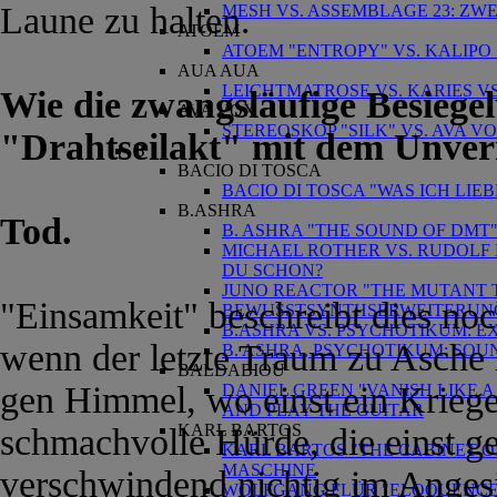
Laune zu halten.
MESH VS. ASSEMBLAGE 23: ZW
ATOEM
ATOEM "ENTROPY" VS. KALIPO 
AUA AUA
LEICHTMATROSE VS. KARIES VS
Wie die zwangsläufige Besiegel
AVA VOX
STEREOSKOP "SILK" VS. AVA 
"Drahtseilakt" mit dem Unve
B
BACIO DI TOSCA
BACIO DI TOSCA "WAS ICH LIE
B.ASHRA
Tod.
B. ASHRA "THE SOUND OF DM
MICHAEL ROTHER VS. RUDOLF 
DU SCHON?
JUNO REACTOR "THE MUTANT T
"Einsamkeit" beschreibt dies no
BEWUSSTSYNTHSERWEITERUN
B.ASHRA VS. PSYCHOTIKUM: E
wenn der letzte Traum zu Asche i
B. ASHRA, PSYCHOTIKUM: SO
BALDABIOU
gen Himmel, wo einst ein Kriege
DANIEL GREEN "VANISH LIKE A
AND PLAY THE GUITAR
KARL BARTOS
schmachvolle Hürde, die einst 
KARL BARTOS "THE CABINET O
MASCHINE
verschwindend nichtig im Angesic
WOLFGANG FLÜR "ELOQUENCE" 