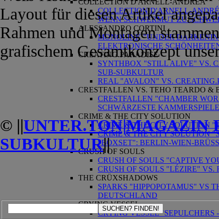
COLLECTION D'ARNELL-ANDRÉA
Layout für diesen Artikel angepa
COLLECTION D'ARNELL-ANDRÉA
WENN SCHWERMUT ZU SCHWE
Rahmen und Montagen stammen 
ALESSANDRO CORTINI
MONOLINK "UNDER DARKENING 
ELEKTRONISCHE SCHÖNHEITE
grafischem Gesamtkonzept unser
CREATING.PARADISE
SYNTHBOX "STILL ALIVE" VS.
SUB-SUBKULTUR
REAL "AVALON" VS. CREATING.P
CRESTFALLEN VS. TEHO TEARDO & 
CRESTFALLEN "CHAMBER WORKS
SCHWÄRZESTE KAMMERSPIEL
CRIME & THE CITY SOLUTION
© ||
UNTER.TON|MAGAZIN 
CRIME & THE CITY SOLUTION 
CRIME & THE CITY SOLUTION "S
SUBKULTUR
||
"BOXSET": BERLIN-WIEN-BRÜS
CRUSH OF SOULS
CRUSH OF SOULS "CAPTIVE YOU
CRUSH OF SOULS "LÉZIRE" VS.
THE CRÜXSHADOWS
SPARKS "HIPPOPOTAMUS" VS
DEUTSCHLAND
CRYING VESSEL
SUCHEN? FINDEN!
CRYING VESSEL "SEPULCHERS 