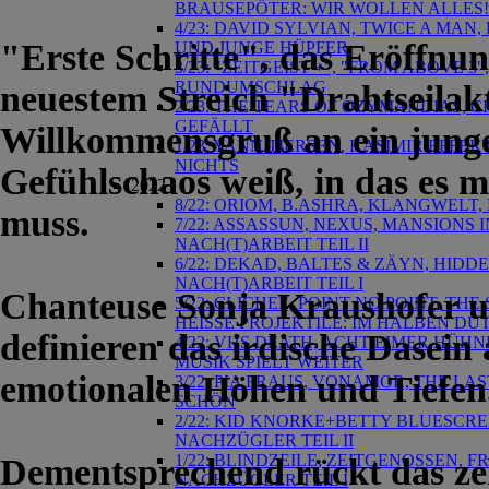
BRAUSEPÖTER: WIR WOLLEN ALLES!
4/23: DAVID SYLVIAN, TWICE A MAN
"Erste Schritte", das Eröffnu
UND JUNGE HÜPFER
3/23: "ZEITGEIST +", "FROM ABOVE
RUNDUMSCHLAG
neuestem Streich "Drahtseilakt
2/23: THE TEARS OF OZYMANDIAS, CR
GEFÄLLT
Willkommensgruß an ein junge
1/23: YANN TIERSEN, KASIMIR EFFE
NICHTS
Gefühlschaos weiß, in das es
2022
8/22: ORIOM, B.ASHRA, KLANGWELT
muss.
7/22: ASSASSUN, NEXUS, MANSIONS 
NACH(T)ARBEIT TEIL II
6/22: DEKAD, BALTES & ZÄYN, HIDD
NACH(T)ARBEIT TEIL I
Chanteuse Sonja Kraushofer 
5/22: CLICHEE, POINT NO POINT, TH
HEISSE PROJEKTILE: IM HALBEN DU
definieren das irdische Dasein
4/22: VHS DEATH, ACHT EIMER HÜHN
MUSIK SPIELT WEITER
emotionalen Höhen und Tiefen
3/22: PIA FRAUS, VONAMOR, THE L
SCHÖN
2/22: KID KNORKE+BETTY BLUESCREE
NACHZÜGLER TEIL II
1/22: BLINDZEILE, ZEITGENOSSEN, FR
Dementsprechend rückt das ze
NACHZÜGLER TEIL I