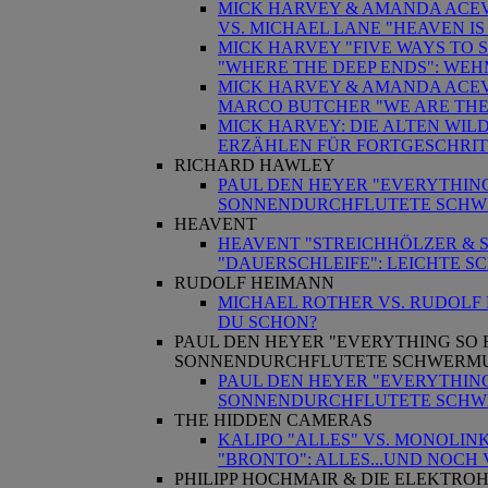
MICK HARVEY & AMANDA ACEV
VS. MICHAEL LANE "HEAVEN IS
MICK HARVEY "FIVE WAYS TO 
"WHERE THE DEEP ENDS": WEHM
MICK HARVEY & AMANDA ACEV
MARCO BUTCHER "WE ARE THE 
MICK HARVEY: DIE ALTEN WILD
ERZÄHLEN FÜR FORTGESCHRI
RICHARD HAWLEY
PAUL DEN HEYER "EVERYTHING
SONNENDURCHFLUTETE SCH
HEAVENT
HEAVENT "STREICHHÖLZER & S
"DAUERSCHLEIFE": LEICHTE S
RUDOLF HEIMANN
MICHAEL ROTHER VS. RUDOLF 
DU SCHON?
PAUL DEN HEYER "EVERYTHING SO 
SONNENDURCHFLUTETE SCHWERM
PAUL DEN HEYER "EVERYTHING
SONNENDURCHFLUTETE SCH
THE HIDDEN CAMERAS
KALIPO "ALLES" VS. MONOLINK
"BRONTO": ALLES...UND NOCH 
PHILIPP HOCHMAIR & DIE ELEKTRO