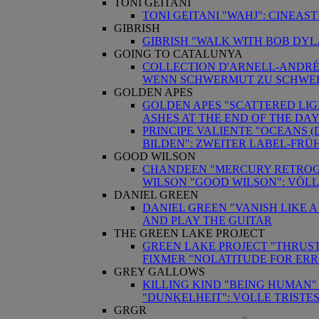
TONI GEITANI
TONI GEITANI "WAHJ": CINEAS
GIBRISH
GIBRISH "WALK WITH BOB DYL
GOING TO CATALUNYA
COLLECTION D'ARNELL-ANDRÉA
WENN SCHWERMUT ZU SCHWE
GOLDEN APES
GOLDEN APES "SCATTERED LIGH
ASHES AT THE END OF THE DA
PRINCIPE VALIENTE "OCEANS (
BILDEN": ZWEITER LABEL-FRÜ
GOOD WILSON
CHANDEEN "MERCURY RETROGR
WILSON "GOOD WILSON": VÖL
DANIEL GREEN
DANIEL GREEN "VANISH LIKE A
AND PLAY THE GUITAR
THE GREEN LAKE PROJECT
GREEN LAKE PROJECT "THRUS
FIXMER "NOLATITUDE FOR ERR
GREY GALLOWS
KILLING KIND "BEING HUMAN"
"DUNKELHEIT": VOLLE TRISTE
GRGR