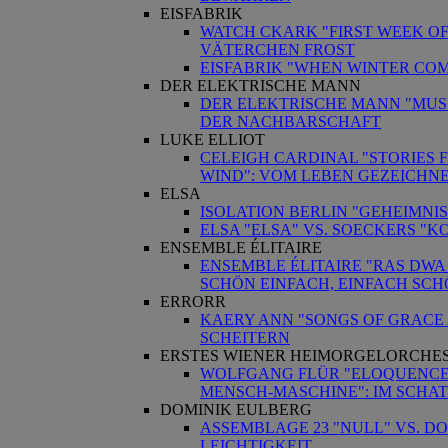
EISFABRIK
WATCH CKARK "FIRST WEEK OF 
VÄTERCHEN FROST
EISFABRIK "WHEN WINTER COM
DER ELEKTRISCHE MANN
DER ELEKTRISCHE MANN "MUSI
DER NACHBARSCHAFT
LUKE ELLIOT
CELEIGH CARDINAL "STORIES 
WIND": VOM LEBEN GEZEICHN
ELSA
ISOLATION BERLIN "GEHEIMNIS"
ELSA "ELSA" VS. SOECKERS "
ENSEMBLE ÉLITAIRE
ENSEMBLE ÉLITAIRE "RAS DWA
SCHÖN EINFACH, EINFACH SC
ERRORR
KAERY ANN "SONGS OF GRACE 
SCHEITERN
ERSTES WIENER HEIMORGELORCHE
WOLFGANG FLÜR "ELOQUENCE" 
MENSCH-MASCHINE": IM SCHA
DOMINIK EULBERG
ASSEMBLAGE 23 "NULL" VS. D
LEICHTIGKEIT