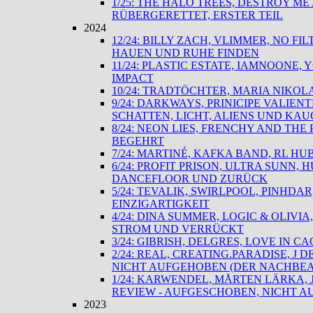
1/25: THE HALO TREES, DESTROY ME
RÜBERGERETTET, ERSTER TEIL
2024
12/24: BILLY ZACH, VLIMMER, NO F
HAUEN UND RUHE FINDEN
11/24: PLASTIC ESTATE, IAMNOONE,
IMPACT
10/24: TRADTÖCHTER, MARIA NIKOL
9/24: DARKWAYS, PRINICIPE VALIE
SCHATTEN, LICHT, ALIENS UND KA
8/24: NEON LIES, FRENCHY AND TH
BEGEHRT
7/24: MARTINÉ, KAFKA BAND, RL HU
6/24: PROFIT PRISON, ULTRA SUNN,
DANCEFLOOR UND ZURÜCK
5/24: TEVALIK, SWIRLPOOL, PINHD
EINZIGARTIGKEIT
4/24: DINA SUMMER, LOGIC & OLIVIA
STROM UND VERRÜCKT
3/24: GIBRISH, DELGRES, LOVE IN C
2/24: REAL, CREATING.PARADISE, J
NICHT AUFGEHOBEN (DER NACHBEA
1/24: KARWENDEL, MÅRTEN LÄRKA,
REVIEW - AUFGESCHOBEN, NICHT A
2023