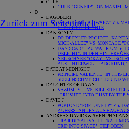
CULK
CULK "GENERATION MAXIMUM" 
D
DAGOBERT
Zurück zum Seiteninhalt
DAGOBERT "SCHWARZ" VS. MA
ECKE TRIFFT KANTE
DAN SCARY
DR.DREXLER PROJECT "KAPIT
MICH-ALLEE" VS. MONTAGE "P
DAN SCARY "ZU WAHR UM SCHÖ
DELIGHT": IN DEN HINTERHÖF
NEUSCHNEE "OKAY" VS. ISOLA
AUS UNTERWELT": ABGRUND, TI
DATE AT MIDNIGHT
PRINCIPE VALIENTE "IN THIS L
SEELENSCHMEICHELEI UND W
DAUGHTER OF DAWN
VAZUM "V+" VS. KILL SHELTE
"CRUSHED INTO DUST BY THE 
DAVID J
POPTONE "POPTONE LP" VS. DA
AUFERSTANDEN AUS BAUHAUS
ANDREAS DAVIDS & SVEN PHALANX
TRAJEDESALIVA "ULTRATUMBA"
TRIP INTO SPACE": TIEF OBEN