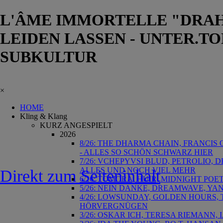
L'ÂME IMMORTELLE "DRAH
LEIDEN LASSEN - UNTER.T
SUBKULTUR
×
HOME
Kling & Klang
KURZ ANGESPIELT
2026
8/26: THE DHARMA CHAIN, FRANCIS
- ALLES SO SCHÖN SCHWARZ HIER
7/26: VCHEPYVSI BLUD, PETROLIO, 
ALLES UND NOCH VIEL MEHR
Direkt zum Seiteninhalt
6/26: TOMORA, HUIR, MIDNIGHT POET
5/26: NEIN DANKE, DREAMWAVE, YA
4/26: LOWSUNDAY, GOLDEN HOURS, T
HÖRVERGNÜGEN
3/26: OSKAR ICH, TERESA RIEMANN,