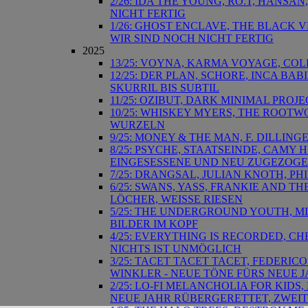
2/26: IDA THE YOUNG, RO.T, HANSAN
NICHT FERTIG
1/26: GHOST ENCLAVE, THE BLACK V
WIR SIND NOCH NICHT FERTIG
2025
13/25: VOYNA, KARMA VOYAGE, COLD
12/25: DER PLAN, SCHORE, INCA BA
SKURRIL BIS SUBTIL
11/25: OZIBUT, DARK MINIMAL PROJE
10/25: WHISKEY MYERS, THE ROOTW
WURZELN
9/25: MONEY & THE MAN, F. DILLI
8/25: PSYCHE, STAATSEINDE, CAMY 
EINGESESSENE UND NEU ZUGEZOG
7/25: DRANGSAL, JULIAN KNOTH, P
6/25: SWANS, YASS, FRANKIE AND T
LÖCHER, WEISSE RIESEN
5/25: THE UNDERGROUND YOUTH, MI
BILDER IM KOPF
4/25: EVERYTHING IS RECORDED, CH
NICHTS IST UNMÖGLICH
3/25: TACET TACET TACET, FEDERI
WINKLER - NEUE TÖNE FÜRS NEUE 
2/25: LO-FI MELANCHOLIA FOR KIDS
NEUE JAHR RÜBERGERETTET, ZWEIT