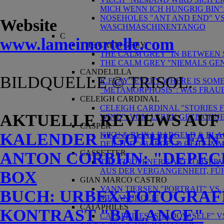
MICH WENN ICH HUNGRIG BIN"
NOSEHOLES "ANT AND END" V
Website
WASCHMASCHINENTANGO
C
www.lameimortelle.com
THE CALM GREY
THE CALM GREY "IN BETWEEN
THE CALM GREY "NIEMALS GEN
CANDELILLA
BILDQUELLE © TRISOL.
K.FLAY "EVERY WHERE IS SOM
"METAMORPHOSIS": WAS FRAU
CELEIGH CARDINAL
CELEIGH CARDINAL "STORIES 
AKTUELLE REVIEWS AUF
WIND": VOM LEBEN GEZEICHN
CASPER
KALENDER "GOTHIC FANT
KIKU & BLIXA BARGELD & BLA
DER TOD": BARGELD GEHT IM
CASSETTER
ANTON CORBIJN: "DEPEC
THE TINOPENER'S ART "OBSERV
AUS DER VERGANGENHEIT, FÜ
BOX
GIAN MARCO CASTRO
YANN TIERSEN "PORTRAIT" VS.
BUCH: URBEX-FOTOGRAF
MELANCHOLIE
CATAPHILES
KONTRAST "BALANCE"
CATAPHILES "SHADOW SELF" VS