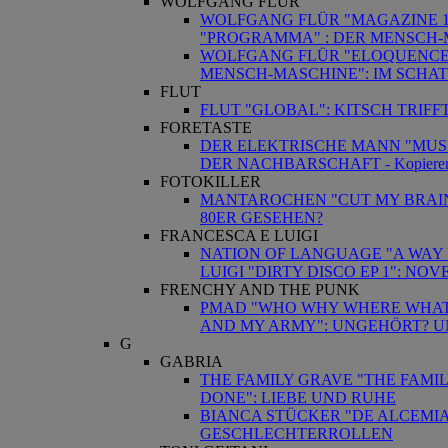
WOLFGANG FLÜR
WOLFGANG FLÜR "MAGAZINE 1"
"PROGRAMMA" : DER MENSCH-
WOLFGANG FLÜR "ELOQUENCE" 
MENSCH-MASCHINE": IM SCHA
FLUT
FLUT "GLOBAL": KITSCH TRIFF
FORETASTE
DER ELEKTRISCHE MANN "MUSI
DER NACHBARSCHAFT - Kopiere
FOTOKILLER
MANTAROCHEN "CUT MY BRAINH
80ER GESEHEN?
FRANCESCA E LUIGI
NATION OF LANGUAGE "A WAY 
LUIGI "DIRTY DISCO EP 1": NOV
FRENCHY AND THE PUNK
PMAD "WHO WHY WHERE WHAT"
AND MY ARMY": UNGEHÖRT? U
G
GABRIA
THE FAMILY GRAVE "THE FAMIL
DONE": LIEBE UND RUHE
BIANCA STÜCKER "DE ALCEMIA
GESCHLECHTERROLLEN