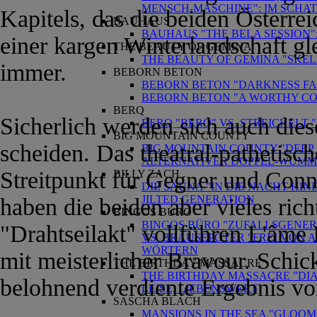
MENSCH-MASCHINE": IM SCHA
Kapitels, das die beiden Österrei
BAUHAUS
BAUHAUS "THE BELA SESSION"
einer kargen Winterlandschaft gle
THE BEAUTY OF GEMINA
THE BEAUTY OF GEMINA "SKE
immer.
BEBORN BETON
BEBORN BETON "DARKNESS FAL
BEBORN BETON "A WORTHY CO
BERQ
Sicherlich werden sich auch dies
BERQ "BERQ" VS. STREICHELT
BIG MOUNTAIN COUNTY
scheiden. Das theatral-pathetisc
BIG MOUNTAIN COUNTY "DEEP D
ALTERNATIVER DOPPEL-WUMM
Streitpunkt für Gegner und Conna
BILLY ZACH
DIE SAUNA "IN DIE NACHT HIN
JILTED GENERATION
haben die beiden aber vieles ric
BINGOS BÜRO
BINGOS BÜRO "ZUFALLSGENER
"Drahtseilakt" vollführen L'âme
VS. BRAUSEPÖTER "FREI VON 
WÖRTERN
mit meisterlicher Bravour. Schick
THE BIRTHDAY MASSACRE
THE BIRTHDAY MASSACRE "DIA
belohnend verdiente Ergebnis vo
LEISE, LIEBENSWERT
SASCHA BLACH
MANSIONS IN THE SEA "GLOOM