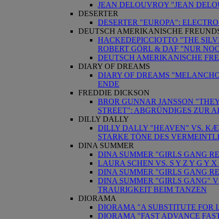
JEAN DELOUVROY "JEAN DELO
DESERTER
DESERTER "EUROPA": ELECTR
DEUTSCH AMERIKANISCHE FREUND
HACKEDEPICCIOTTO "THE SILV
ROBERT GÖRL & DAF "NUR NO
DEUTSCH AMERIKANISCHE FRE
DIARY OF DREAMS
DIARY OF DREAMS "MELANCHOL
ENDE
FREDDIE DICKSON
BROR GUNNAR JANSSON "THEY 
STREET": ABGRÜNDIGES ZUR 
DILLY DALLY
DILLY DALLY "HEAVEN" VS. KÆ
STARKE TÖNE DES VERMEINT
DINA SUMMER
DINA SUMMER "GIRLS GANG RE
LAURA SCHEN VS. S Y Z Y G Y
DINA SUMMER "GIRLS GANG R
DINA SUMMER "GIRLS GANG" VS
TRAURIGKEIT BEIM TANZEN
DIORAMA
DIORAMA "A SUBSTITUTE FOR LI
DIORAMA "FAST ADVANCE FAST 