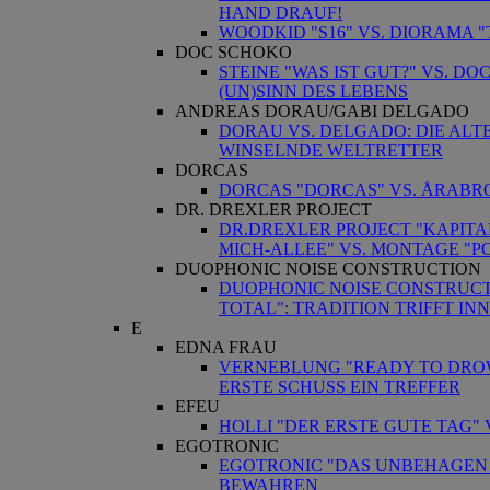
HAND DRAUF!
WOODKID "S16" VS. DIORAMA 
DOC SCHOKO
STEINE "WAS IST GUT?" VS. D
(UN)SINN DES LEBENS
ANDREAS DORAU/GABI DELGADO
DORAU VS. DELGADO: DIE ALT
WINSELNDE WELTRETTER
DORCAS
DORCAS "DORCAS" VS. ÅRABRO
DR. DREXLER PROJECT
DR.DREXLER PROJECT "KAPIT
MICH-ALLEE" VS. MONTAGE "P
DUOPHONIC NOISE CONSTRUCTION
DUOPHONIC NOISE CONSTRUCTI
TOTAL": TRADITION TRIFFT IN
E
EDNA FRAU
VERNEBLUNG "READY TO DROWN
ERSTE SCHUSS EIN TREFFER
EFEU
HOLLI "DER ERSTE GUTE TAG"
EGOTRONIC
EGOTRONIC "DAS UNBEHAGEN I
BEWAHREN