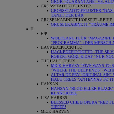
GRGR "QUARANTÄNE" VS. ALTAR
GROSSSTADTGEFLÜSTER
GROSSSTADTGEFLÜSTER "DAS Ü
TANZT DER BÄR
GRUSELKABINETT HÖRSPIEL-REIHE
GRUSELKABINETT "TRÄUME IM
H
H/P
WOLFGANG FLÜR "MAGAZINE 1"
"PROGRAMMA" : DER MENSCH-
HACKEDEPICCIOTTO
HACKEDEPICCIOTTO "THE SILV
ROBERT GÖRL & DAF "NUR NOCH
THE HALO TREES
MICK HARVEY "FIVE WAYS TO 
"WHERE THE DEEP ENDS": WEHM
ALTAR DE FEY "ORIGINAL SIN"
HALO TREES "ANTENNAS TO TH
HANSAN
HANSAN "BLOD ELLER BLÄCK" 
KLANGREISE
LISA HARRES
BLESSED CHILD OPERA "RED FLA
TIEFER!
MICK HARVEY