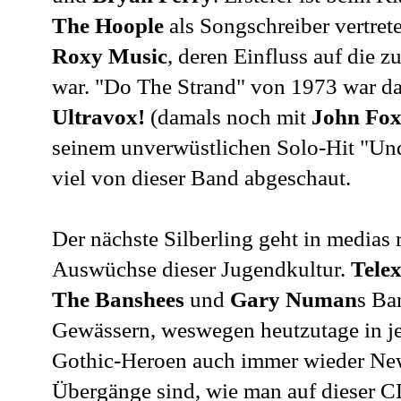
The Hoople
als Songschreiber vertret
Roxy Music
, deren Einfluss auf die
war. "Do The Strand" von 1973 war dab
Ultravox!
(damals noch mit
John Fo
seinem unverwüstlichen Solo-Hit "Und
viel von dieser Band abgeschaut.
Der nächste Silberling geht in medias r
Auswüchse dieser Jugendkultur.
Tele
The Banshees
und
Gary Numan
s B
Gewässern, weswegen heutzutage in j
Gothic-Heroen auch immer wieder New
Übergänge sind, wie man auf dieser CD