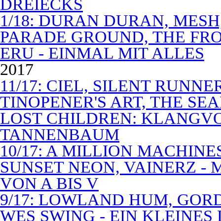
DREIECKS
1/18: DURAN DURAN, MES
PARADE GROUND, THE FR
ERU - EINMAL MIT ALLES
2017
11/17: CIEL, SILENT RUNN
TINOPENER'S ART, THE SEA
LOST CHILDREN: KLANGV
TANNENBAUM
10/17: A MILLION MACHIN
SUNSET NEON, VAINERZ -
VON A BIS V
9/17: LOWLAND HUM, GOR
WES SWING - EIN KLEINES