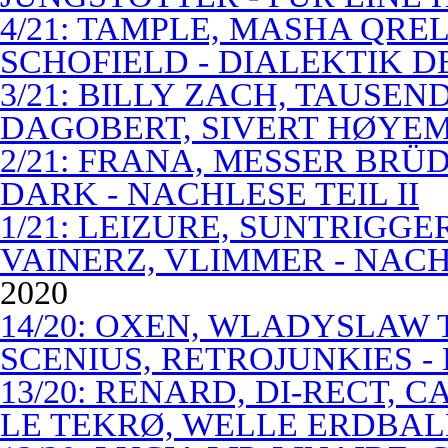
4/21: TAMPLE, MASHA QREL
SCHOFIELD - DIALEKTIK 
3/21: BILLY ZACH, TAUSE
DAGOBERT, SIVERT HØYEM 
2/21: FRANA, MESSER BRÜD
DARK - NACHLESE TEIL II
1/21: LEIZURE, SUNTRIGGE
VAINERZ, VLIMMER - NACH
2020
14/20: OXEN, WLADYSLAW 
SCENIUS, RETROJUNKIES -
13/20: RENARD, DI-RECT, 
LE TEKRØ, WELLE ERDBAL