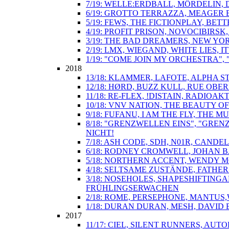
7/19: WELLE:ERDBALL, MÖRDELIN,
6/19: GROTTO TERRAZZA, MEAGER 
5/19: FEWS, THE FICTIONPLAY, BE
4/19: PROFIT PRISON, NOVOCIBIR
3/19: THE BAD DREAMERS, NEW YO
2/19: LMX, WIEGAND, WHITE LIES,
1/19: "COME JOIN MY ORCHESTRA"
2018
13/18: KLAMMER, LAFOTE, ALPHA S
12/18: HØRD, BUZZ KULL, RUE OBE
11/18: RE-FLEX, !DISTAIN, RADIOA
10/18: VNV NATION, THE BEAUTY O
9/18: FUFANU, I AM THE FLY, TH
8/18: "GRENZWELLEN EINS", "GREN
NICHT!
7/18: ASH CODE, SDH, N01R, CAND
6/18: RODNEY CROMWELL, JOHAN B
5/18: NORTHERN ACCENT, WENDY 
4/18: SELTSAME ZUSTÄNDE, FATHER
3/18: NOSEHOLES, SHAPESHIFTINGA
FRÜHLINGSERWACHEN
2/18: ROME, PERSEPHONE, MANTUS
1/18: DURAN DURAN, MESH, DAVID
2017
11/17: CIEL, SILENT RUNNERS, AU