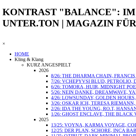
KONTRAST "BALANCE": IM
UNTER.TON | MAGAZIN FÜ
×
HOME
Kling & Klang
KURZ ANGESPIELT
2026
8/26: THE DHARMA CHAIN, FRANCI
7/26: VCHEPYVSI BLUD, PETROLIO,
6/26: TOMORA, HUIR, MIDNIGHT POE
5/26: NEIN DANKE, DREAMWAVE, Y
4/26: LOWSUNDAY, GOLDEN HOURS,
3/26: OSKAR ICH, TERESA RIEMANN
2/26: IDA THE YOUNG, RO.T, HANSA
1/26: GHOST ENCLAVE, THE BLACK 
2025
13/25: VOYNA, KARMA VOYAGE, COL
12/25: DER PLAN, SCHORE, INCA B
11/25: OZIBUT, DARK MINIMAL PROJ