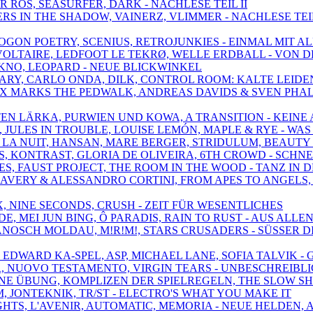
R ROS, SEASURFER, DARK - NACHLESE TEIL II
PERS IN THE SHADOW, VAINERZ, VLIMMER - NACHLESE TEIL
OGON POETRY, SCENIUS, RETROJUNKIES - EINMAL MIT A
T VOLTAIRE, LEDFOOT LE TEKRØ, WELLE ERDBALL - VON 
 YUKNO, LEOPARD - NEUE BLICKWINKEL
 MARY, CARLO ONDA, DILK, CONTROL ROOM: KALTE LEID
SON, X MARKS THE PEDWALK, ANDREAS DAVIDS & SVEN P
RTEN LÄRKA, PURWIEN UND KOWA, A TRANSITION - KEINE
EN, JULES IN TROUBLE, LOUISE LEMÓN, MAPLE & RYE - W
DE LA NUIT, HANSAN, MARE BERGER, STRIDULUM, BEAUTY
AUSS, KONTRAST, GLORIA DE OLIVEIRA, 6TH CROWD - SC
ES, FAUST PROJECT, THE ROOM IN THE WOOD - TANZ IN 
EL AVERY & ALESSANDRO CORTINI, FROM APES TO ANGELS
MX, NINE SECONDS, CRUSH - ZEIT FÜR WESENTLICHES
DE, MEI JUN BING, Ô PARADIS, RAIN TO RUST - AUS AL
JANOSCH MOLDAU, M!R!M!, STARS CRUSADERS - SÜSSER D
, EDWARD KA-SPEL, ASP, MICHAEL LANE, SOFIA TALVIK 
ER, NUOVO TESTAMENTO, VIRGIN TEARS - UNBESCHREIBL
KEINE ÜBUNG, KOMPLIZEN DER SPIELREGELN, THE SLOW 
M, JONTEKNIK, TR/ST - ELECTRO'S WHAT YOU MAKE IT
IGHTS, L'AVENIR, AUTOMATIC, MEMORIA - NEUE HELDEN,