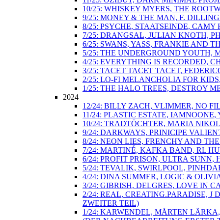
10/25: WHISKEY MYERS, THE ROOT
9/25: MONEY & THE MAN, F. DILLI
8/25: PSYCHE, STAATSEINDE, CAM
7/25: DRANGSAL, JULIAN KNOTH, 
6/25: SWANS, YASS, FRANKIE AND 
5/25: THE UNDERGROUND YOUTH, M
4/25: EVERYTHING IS RECORDED, C
3/25: TACET TACET TACET, FEDER
2/25: LO-FI MELANCHOLIA FOR KID
1/25: THE HALO TREES, DESTROY M
2024
12/24: BILLY ZACH, VLIMMER, NO 
11/24: PLASTIC ESTATE, IAMNOONE
10/24: TRADTÖCHTER, MARIA NIKO
9/24: DARKWAYS, PRINICIPE VALI
8/24: NEON LIES, FRENCHY AND T
7/24: MARTINÉ, KAFKA BAND, RL H
6/24: PROFIT PRISON, ULTRA SUN
5/24: TEVALIK, SWIRLPOOL, PINH
4/24: DINA SUMMER, LOGIC & OLIV
3/24: GIBRISH, DELGRES, LOVE IN 
2/24: REAL, CREATING.PARADISE,
ZWEITER TEIL)
1/24: KARWENDEL, MÅRTEN LÄRKA