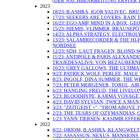
(DER NACHBEARBEITUNG ERSTER T
2023
18/23: B.ASHRA, IGOR YALIVEC, 
17/23: SEEKERS ARE LOVERS, RAIN
16/23: EGO AMP, MIND IN A BOX, 
15/23: HIEMIS, VLIMMER, BRAUSE
14/23: ALPHA STRATEGY, ELECTRO
13/23: SALAMIRECORDER & THE HI
NORDSEE
12/23: SDH, LAUT FRAGEN, BLOND
11/23: ANTIPOLE & PARIS ALEXAN
TRAJEDESALIVA: VON BEZAUBERN
10/23: GREY GALLOWS, THE ULTIM
9/23: PATRICK WOLF, PERLEE, MA
8/23: INGOLF, DINA SUMMER, THE
7/23: PETER MERGENER, TORUL, A
6/23: HANGING FREUD, THE LIVEL
5/23: BLOODHYPE, KARMA VOYAGE, 
4/23: DAVID SYLVIAN, TWICE A M
3/23: "ZEITGEIST +", "FROM ABO
2/23: THE TEARS OF OZYMANDIAS, 
1/23: YANN TIERSEN, KASIMIR EFF
2022
8/22: ORIOM, B.ASHRA, KLANGWEL
7/22: ASSASSUN, NEXUS, MANSIONS 