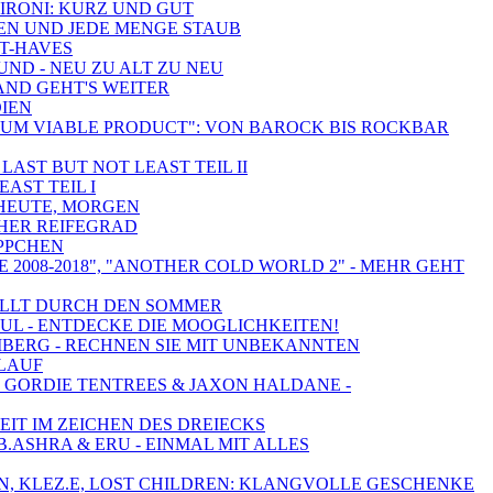
ZIRONI: KURZ UND GUT
TEN UND JEDE MENGE STAUB
ST-HAVES
UND - NEU ZU ALT ZU NEU
AND GEHT'S WEITER
DIEN
NIMUM VIABLE PRODUCT": VON BAROCK BIS ROCKBAR
LAST BUT NOT LEAST TEIL II
AST TEIL I
, HEUTE, MORGEN
OHER REIFEGRAD
ÄPPCHEN
 2008-2018", "ANOTHER COLD WORLD 2" - MEHR GEHT
RFÜLLT DURCH DEN SOMMER
UL - ENTDECKE DIE MOOGLICHKEITEN!
UMBERG - RECHNEN SIE MIT UNBEKANNTEN
SLAUF
G, GORDIE TENTREES & JAXON HALDANE -
EIT IM ZEICHEN DES DREIECKS
.ASHRA & ERU - EINMAL MIT ALLES
FIN, KLEZ.E, LOST CHILDREN: KLANGVOLLE GESCHENKE