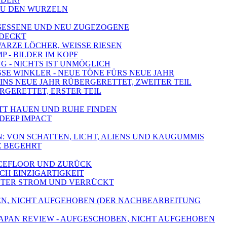
 ZU DEN WURZELN
NGESESSENE UND NEU ZUGEZOGENE
TDECKT
WARZE LÖCHER, WEISSE RIESEN
 - BILDER IM KOPF
NG - NICHTS IST UNMÖGLICH
SSE WINKLER - NEUE TÖNE FÜRS NEUE JAHR
- INS NEUE JAHR RÜBERGERETTET, ZWEITER TEIL
ERGERETTET, ERSTER TEIL
PUTT HAUEN UND RUHE FINDEN
 DEEP IMPACT
N: VON SCHATTEN, LICHT, ALIENS UND KAUGUMMIS
Z BEGEHRT
ANCEFLOOR UND ZURÜCK
ACH EINZIGARTIGKEIT
- UNTER STROM UND VERRÜCKT
HOBEN, NICHT AUFGEHOBEN (DER NACHBEARBEITUNG
JAPAN REVIEW - AUFGESCHOBEN, NICHT AUFGEHOBEN