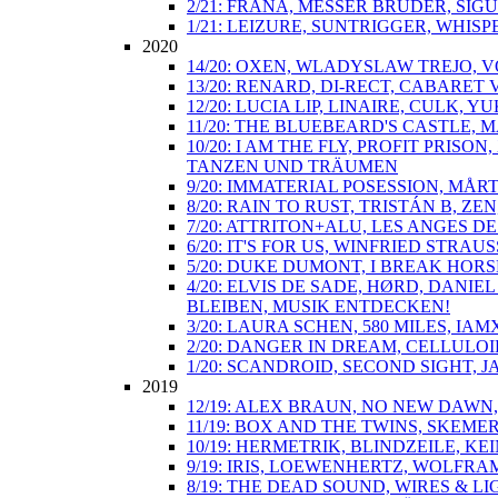
2/21: FRANA, MESSER BRÜDER, SIGU
1/21: LEIZURE, SUNTRIGGER, WHIS
2020
14/20: OXEN, WLADYSLAW TREJO, V
13/20: RENARD, DI-RECT, CABARE
12/20: LUCIA LIP, LINAIRE, CULK,
11/20: THE BLUEBEARD'S CASTLE,
10/20: I AM THE FLY, PROFIT PRI
TANZEN UND TRÄUMEN
9/20: IMMATERIAL POSESSION, MÅ
8/20: RAIN TO RUST, TRISTÁN B, Z
7/20: ATTRITON+ALU, LES ANGES 
6/20: IT'S FOR US, WINFRIED STR
5/20: DUKE DUMONT, I BREAK HORS
4/20: ELVIS DE SADE, HØRD, DANI
BLEIBEN, MUSIK ENTDECKEN!
3/20: LAURA SCHEN, 580 MILES, IA
2/20: DANGER IN DREAM, CELLULOI
1/20: SCANDROID, SECOND SIGHT, 
2019
12/19: ALEX BRAUN, NO NEW DAWN
11/19: BOX AND THE TWINS, SKEM
10/19: HERMETRIK, BLINDZEILE, 
9/19: IRIS, LOEWENHERTZ, WOLFRA
8/19: THE DEAD SOUND, WIRES & L