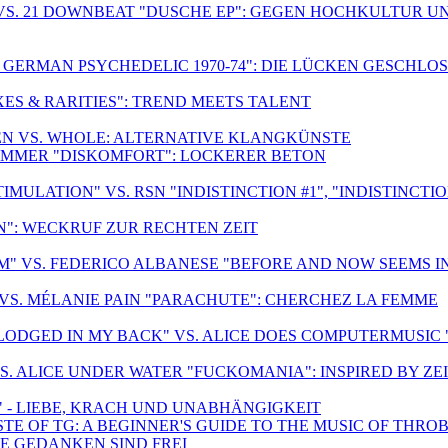
VS. 21 DOWNBEAT "DUSCHE EP": GEGEN HOCHKULTUR U
F GERMAN PSYCHEDELIC 1970-74": DIE LÜCKEN GESCHLO
ES & RARITIES": TREND MEETS TALENT
REN VS. WHOLE: ALTERNATIVE KLANGKÜNSTE
LIMMER "DISKOMFORT": LOCKERER BETON
ULATION" VS. RSN "INDISTINCTION #1", "INDISTINCTION
: WECKRUF ZUR RECHTEN ZEIT
" VS. FEDERICO ALBANESE "BEFORE AND NOW SEEMS I
 VS. MÉLANIE PAIN "PARACHUTE": CHERCHEZ LA FEMME
LODGED IN MY BACK" VS. ALICE DOES COMPUTERMUSIC 
VS. ALICE UNDER WATER "FUCKOMANIA": INSPIRED BY ZE
" - LIEBE, KRACH UND UNABHÄNGIGKEIT
TE OF TG: A BEGINNER'S GUIDE TO THE MUSIC OF THROB
DIE GEDANKEN SIND FREI