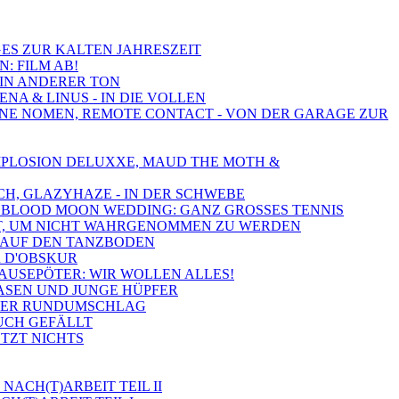
IGES ZUR KALTEN JAHRESZEIT
N: FILM AB!
EIN ANDERER TON
NA & LINUS - IN DIE VOLLEN
 OHNE NOMEN, REMOTE CONTACT - VON DER GARAGE ZUR
 IMPLOSION DELUXXE, MAUD THE MOTH &
CH, GLAZYHAZE - IN DER SCHWEBE
ND, BLOOD MOON WEDDING: GANZ GROSSES TENNIS
 GUT, UM NICHT WAHRGENOMMEN ZU WERDEN
K AUF DEN TANZBODEN
R D'OBSKUR
BRAUSEPÖTER: WIR WOLLEN ALLES!
HASEN UND JUNGE HÜPFER
OSSER RUNDUMSCHLAG
EUCH GEFÄLLT
ETZT NICHTS
NACH(T)ARBEIT TEIL II