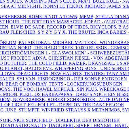
EN SOULS, WORKING MEN'S CLUB, M/A/T, BUZZ KULL - NA
THE SEA AT MIDNIGHT, RONNI LE TEKRØ, RICHARD JAMES 
NERHERZEN, ROME IS NOT A TOWN, MFMB, STELLA DIANA 
LAST HOUR, THE BIRTHDAY MASSACRE, J:DEAD - (ALB)T
EN, ELVIS DE SADE, RECORD OF TIDES, BICYCLOPS, B.A
RAU FLEISCHER, S Y Z Y G Y X, THE BRUTE:, INCA BABIES
, SJÖBLOM, PALAIS IDEAL, MICHAEL MATTERS - WUNDER
RISTIAN NORD, THE HALO TREES, 10 000 RUSSOS - GEMIS
, "DURCHSTRÖMUNGEN 1 - GLASWOLKEN" - SCHWEBEZUST
FAUST PROJECT, ADNA, CHRISTIAN FIESEL - VON ABGEF
O BUTCHER, THE COLD FIELD, KAIZER, DRANGSAL, US A
-O-PLANET, HALO'S EVE, WHISPERING SONS - UND SONST 
ALLOWS, DEAD LIGHTS, NEW HAUNTS, TRAITRS: TANZ A
 DEALER, SYLVAN, HISDOGBINGO - DER SONNE ENTGEGEN
 SUNN, BEAR OF BOMBAY, TENTS - LOCKERUNGSÜBUNGEN
BOYS, THE VOO, HAWEL MCPHAIL, SIN PLUS, WRECKAGE 
 E MOON, PLEIL, OS BARBAPAPAS - DARF'S NOCH EIN BIS
 ORIOM, NOVOCIBIRSK, ROBERT SCHROEDER - ALTE UND N
IL OF LIGHT, FEU FOLLET - DEPRI ON THE DANCEFLOOR
NG JUNE, STUMPFF, WINFRIED STRAUSS X METANIMOS, 
 NOIR, NICK SCHOFIELD - DIALEKTIK DER DISKOTHEK
N, DEAD ASTRONAUTS, DAGOBERT, SIVERT HØYEM - HART,