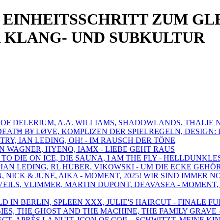
 EINHEITSSCHRITT ZUM GL
R KLANG- UND SUBKULTUR
S OF DELERIUM, A.A. WILLIAMS, SHADOWLANDS, THALIE 
 DEATĦ B¥ LØVE, KOMPLIZEN DER SPIELREGELN, DESIGN
TRY, IAN LEDING, OH! - IM RAUSCH DER TÖNE
AN WAGNER, HYENO, IAMX - LIEBE GEHT RAUS
 TO DIE ON ICE, DIE SAUNA, I AM THE FLY - HELLDUNK
, IAN LEDING, RL HUBER, VIKOWSKI - UM DIE ECKE GEHÖ
N, NICK & JUNE, AIKA - MOMENT, 2025! WIR SIND IMMER 
VEILS, VLIMMER, MARTIN DUPONT, DEAVASEA - MOMENT, 
D IN BERLIN, SPLEEN XXX, JULIE'S HAIRCUT - FINALE F
ABIES, THE GHOST AND THE MACHINE, THE FAMILY GRAVE 
ECT, APRÈS LA NUIT, ICON OF COIL - SCHWITZT, MEINE KI