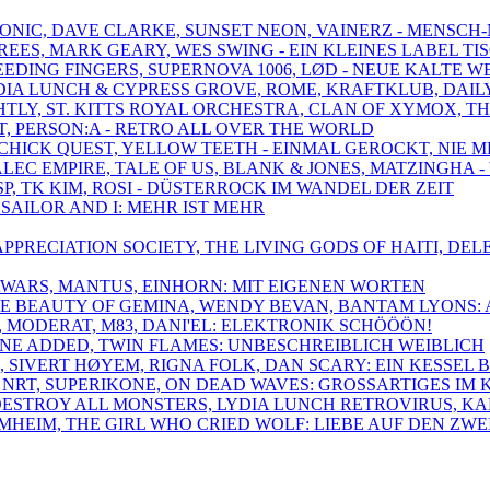
TRONIC, DAVE CLARKE, SUNSET NEON, VAINERZ - MENSCH
REES, MARK GEARY, WES SWING - EIN KLEINES LABEL TI
 FEEDING FINGERS, SUPERNOVA 1006, LØD - NEUE KALTE W
YDIA LUNCH & CYPRESS GROVE, ROME, KRAFTKLUB, DAIL
IGHTLY, ST. KITTS ROYAL ORCHESTRA, CLAN OF XYMOX
LT, PERSON:A - RETRO ALL OVER THE WORLD
, CHICK QUEST, YELLOW TEETH - EINMAL GEROCKT, NIE 
, ALEC EMPIRE, TALE OF US, BLANK & JONES, MATZINGH
SP, TK KIM, ROSI - DÜSTERROCK IM WANDEL DER ZEIT
, SAILOR AND I: MEHR IST MEHR
OT APPRECIATION SOCIETY, THE LIVING GODS OF HAITI,
AWARS, MANTUS, EINHORN: MIT EIGENEN WORTEN
THE BEAUTY OF GEMINA, WENDY BEVAN, BANTAM LYONS:
, MODERAT, M83, DANI'EL: ELEKTRONIK SCHÖÖÖN!
EANNE ADDED, TWIN FLAMES: UNBESCHREIBLICH WEIBLICH
S, SIVERT HØYEM, RIGNA FOLK, DAN SCARY: EIN KESSEL
 NRT, SUPERIKONE, ON DEAD WAVES: GROSSARTIGES IM
 DESTROY ALL MONSTERS, LYDIA LUNCH RETROVIRUS, K
HEIM, THE GIRL WHO CRIED WOLF: LIEBE AUF DEN ZWEI