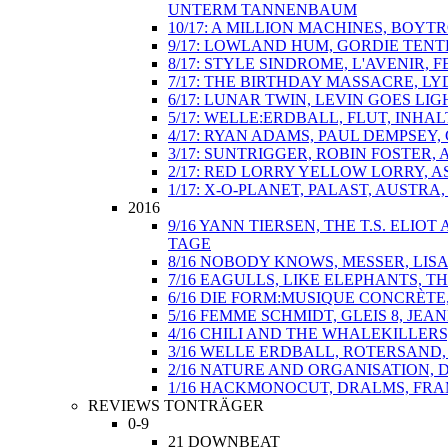
UNTERM TANNENBAUM
10/17: A MILLION MACHINES, BOY
9/17: LOWLAND HUM, GORDIE TENT
8/17: STYLE SINDROME, L'AVENIR,
7/17: THE BIRTHDAY MASSACRE, L
6/17: LUNAR TWIN, LEVIN GOES L
5/17: WELLE:ERDBALL, FLUT, INHA
4/17: RYAN ADAMS, PAUL DEMPSEY
3/17: SUNTRIGGER, ROBIN FOSTER
2/17: RED LORRY YELLOW LORRY, A
1/17: X-O-PLANET, PALAST, AUSTRA
2016
9/16 YANN TIERSEN, THE T.S. ELI
TAGE
8/16 NOBODY KNOWS, MESSER, LIS
7/16 EAGULLS, LIKE ELEPHANTS, 
6/16 DIE FORM:MUSIQUE CONCRÈTE
5/16 FEMME SCHMIDT, GLEIS 8, J
4/16 CHILI AND THE WHALEKILLER
3/16 WELLE ERDBALL, ROTERSAND,
2/16 NATURE AND ORGANISATION,
1/16 HACKMONOCUT, DRALMS, FRAM
REVIEWS TONTRÄGER
0-9
21 DOWNBEAT