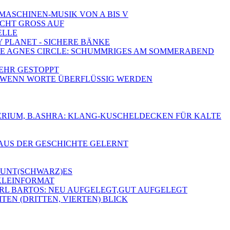
-MASCHINEN-MUSIK VON A BIS V
SCHT GROSS AUF
ELLE
Y PLANET - SICHERE BÄNKE
, THE AGNES CIRCLE: SCHUMMRIGES AM SOMMERABEND
MEHR GESTOPPT
A - WENN WORTE ÜBERFLÜSSIG WERDEN
 DELERIUM, B.ASHRA: KLANG-KUSCHELDECKEN FÜR KALTE
 AUS DER GESCHICHTE GELERNT
 BUNT(SCHWARZ)ES
 KLEINFORMAT
ARL BARTOS: NEU AUFGELEGT,GUT AUFGELEGT
TEN (DRITTEN, VIERTEN) BLICK