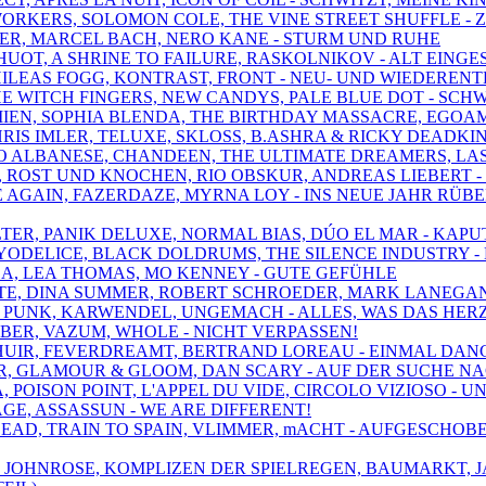
WORKERS, SOLOMON COLE, THE VINE STREET SHUFFLE -
NGER, MARCEL BACH, NERO KANE - STURM UND RUHE
Y HUOT, A SHRINE TO FAILURE, RASKOLNIKOV - ALT EI
PHILEAS FOGG, KONTRAST, FRONT - NEU- UND WIEDEREN
THE WITCH FINGERS, NEW CANDYS, PALE BLUE DOT - SCH
IEN, SOPHIA BLENDA, THE BIRTHDAY MASSACRE, EGOAMP
HRIS IMLER, TELUXE, SKLOSS, B.ASHRA & RICKY DEADKI
ICO ALBANESE, CHANDEEN, THE ULTIMATE DREAMERS, LA
S, ROST UND KNOCHEN, RIO OBSKUR, ANDREAS LIEBERT 
E AGAIN, FAZERDAZE, MYRNA LOY - INS NEUE JAHR RÜB
FILTER, PANIK DELUXE, NORMAL BIAS, DÚO EL MAR - KA
, YODELICE, BLACK DOLDRUMS, THE SILENCE INDUSTRY -
LA, LEA THOMAS, MO KENNEY - GUTE GEFÜHLE
ENTE, DINA SUMMER, ROBERT SCHROEDER, MARK LANEGA
HE PUNK, KARWENDEL, UNGEMACH - ALLES, WAS DAS HER
UBER, VAZUM, WHOLE - NICHT VERPASSEN!
N, HUIR, FEVERDREAMT, BERTRAND LOREAU - EINMAL D
DAR, GLAMOUR & GLOOM, DAN SCARY - AUF DER SUCHE N
IA, POISON POINT, L'APPEL DU VIDE, CIRCOLO VIZIOSO 
CAGE, ASSASSUN - WE ARE DIFFERENT!
 J DEAD, TRAIN TO SPAIN, VLIMMER, mACHT - AUFGESC
, JOHNROSE, KOMPLIZEN DER SPIELREGEN, BAUMARKT, 