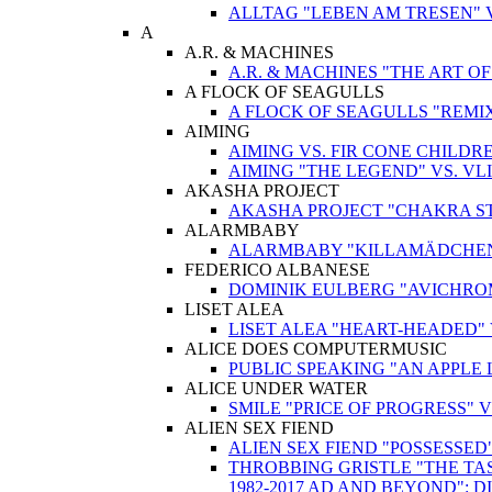
ALLTAG "LEBEN AM TRESEN" 
A
A.R. & MACHINES
A.R. & MACHINES "THE ART O
A FLOCK OF SEAGULLS
A FLOCK OF SEAGULLS "REMIX
AIMING
AIMING VS. FIR CONE CHILD
AIMING "THE LEGEND" VS. V
AKASHA PROJECT
AKASHA PROJECT "CHAKRA STIM
ALARMBABY
ALARMBABY "KILLAMÄDCHEN"
FEDERICO ALBANESE
DOMINIK EULBERG "AVICHROM
LISET ALEA
LISET ALEA "HEART-HEADED"
ALICE DOES COMPUTERMUSIC
PUBLIC SPEAKING "AN APPLE 
ALICE UNDER WATER
SMILE "PRICE OF PROGRESS" 
ALIEN SEX FIEND
ALIEN SEX FIEND "POSSESSED
THROBBING GRISTLE "THE TAS
1982-2017 AD AND BEYOND": 