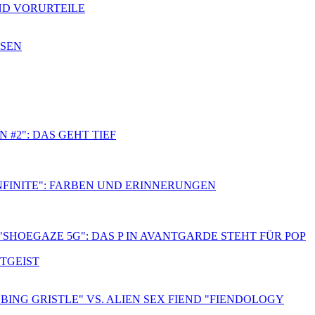
ND VORURTEILE
SSEN
 #2": DAS GEHT TIEF
NFINITE": FARBEN UND ERINNERUNGEN
"SHOEGAZE 5G": DAS P IN AVANTGARDE STEHT FÜR POP
ITGEIST
BING GRISTLE" VS. ALIEN SEX FIEND "FIENDOLOGY