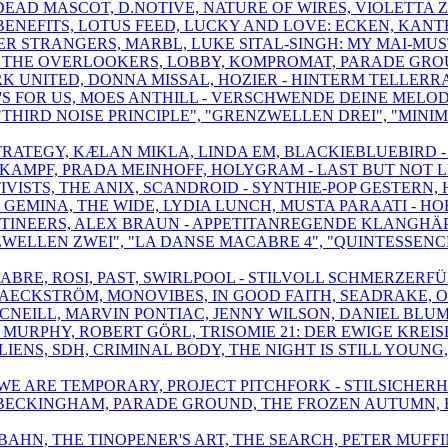
 DEAD MASCOT, D.NOTIVE, NATURE OF WIRES, VIOLETTA 
BENEFITS, LOTUS FEED, LUCKY AND LOVE: ECKEN, KAN
TTER STRANGERS, MARBL, LUKE SITAL-SINGH: MY MAI-MU
SK, THE OVERLOOKERS, LOBBY, KOMPROMAT, PARADE GRO
RK UNITED, DONNA MISSAL, HOZIER - HINTERM TELLERR
 IT'S FOR US, MOES ANTHILL - VERSCHWENDE DEINE MELO
, "THIRD NOISE PRINCIPLE", "GRENZWELLEN DREI", "MI
TRATEGY, KÆLAN MIKLA, LINDA EM, BLACKIEBLUEBIRD - 
RKAMPF, PRADA MEINHOFF, HOLYGRAM - LAST BUT NOT LE
KTIVISTS, THE ANIX, SCANDROID - SYNTHIE-POP GESTERN
F GEMINA, THE WIDE, LYDIA LUNCH, MUSTA PARAATI - H
E MUTINEERS, ALEX BRAUN - APPETITANREGENDE KLANGH
ZWELLEN ZWEI", "LA DANSE MACABRE 4", "QUINTESSENCE
ELABRE, ROSI, PAST, SWIRLPOOL - STILVOLL SCHMERZE
AECKSTRÖM, MONOVIBES, IN GOOD FAITH, SEADRAKE, O
MCNEILL, MARVIN PONTIAC, JENNY WILSON, DANIEL BL
 MURPHY, ROBERT GÖRL, TRISOMIE 21: DER EWIGE KREI
LIENS, SDH, CRIMINAL BODY, THE NIGHT IS STILL YOUN
,WE ARE TEMPORARY, PROJECT PITCHFORK - STILSICHERH
 BECKINGHAM, PARADE GROUND, THE FROZEN AUTUMN, B
TOBAHN, THE TINOPENER'S ART, THE SEARCH, PETER MUF