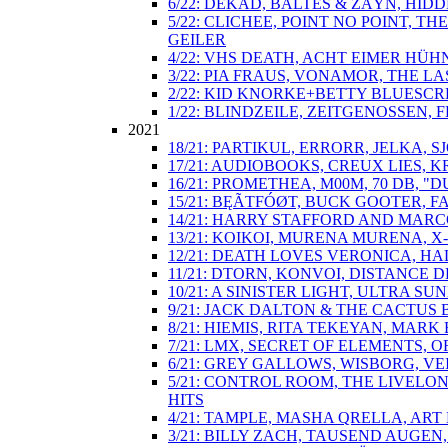
6/22: DEKAD, BALTES & ZÄYN, HIDD
5/22: CLICHEE, POINT NO POINT, 
GEILER
4/22: VHS DEATH, ACHT EIMER HÜH
3/22: PIA FRAUS, VONAMOR, THE 
2/22: KID KNORKE+BETTY BLUESCRE
1/22: BLINDZEILE, ZEITGENOSSEN, F
2021
18/21: PARTIKUL, ERRORR, JELKA
17/21: AUDIOBOOKS, CREUX LIES, K
16/21: PROMETHEA, M00M, 70 DB
15/21: BĘÃTFÓØT, BUCK GOOTER, 
14/21: HARRY STAFFORD AND MARC
13/21: KOIKOI, MURENA MURENA, X
12/21: DEATH LOVES VERONICA, H
11/21: DTORN, KONVOI, DISTANCE
10/21: A SINISTER LIGHT, ULTRA
9/21: JACK DALTON & THE CACTUS 
8/21: HIEMIS, RITA TEKEYAN, MARK
7/21: LMX, SECRET OF ELEMENTS,
6/21: GREY GALLOWS, WISBORG, VE
5/21: CONTROL ROOM, THE LIVELO
HITS
4/21: TAMPLE, MASHA QRELLA, ART
3/21: BILLY ZACH, TAUSEND AUGE