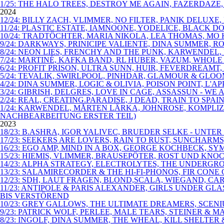
1/25: THE HALO TREES, DESTROY ME AGAIN, FAZERDAZE
2024
12/24: BILLY ZACH, VLIMMER, NO FILTER, PANIK DELU
11/24: PLASTIC ESTATE, IAMNOONE, YODELICE, BLACK D
10/24: TRADTÖCHTER, MARIA NIKOLA, LEA THOMAS, MO
9/24: DARKWAYS, PRINICIPE VALIENTE, DINA SUMMER,
8/24: NEON LIES, FRENCHY AND THE PUNK, KARWENDEL
7/24: MARTINÉ, KAFKA BAND, RL HUBER, VAZUM, WHOLE
6/24: PROFIT PRISON, ULTRA SUNN, HUIR, FEVERDREA
5/24: TEVALIK, SWIRLPOOL, PINHDAR, GLAMOUR & GLOO
4/24: DINA SUMMER, LOGIC & OLIVIA, POISON POINT, L
3/24: GIBRISH, DELGRES, LOVE IN CAGE, ASSASSUN - WE 
2/24: REAL, CREATING.PARADISE, J DEAD, TRAIN TO S
1/24: KARWENDEL, MÅRTEN LÄRKA, JOHNROSE, KOMPLI
NACHBEARBEITUNG ERSTER TEIL)
2023
18/23: B.ASHRA, IGOR YALIVEC, BRUEDER SELKE - UNT
17/23: SEEKERS ARE LOVERS, RAIN TO RUST, SUNCHARM
16/23: EGO AMP, MIND IN A BOX, GEORGE KOCHBECK, SYM
15/23: HIEMIS, VLIMMER, BRAUSEPÖTER, ROST UND KNO
14/23: ALPHA STRATEGY, ELECTROLYTES, THE UNDERGR
13/23: SALAMIRECORDER & THE HI-FI-PHONOS, FIR CO
12/23: SDH, LAUT FRAGEN, BLOND,SCALA, WIEGAND, C
11/23: ANTIPOLE & PARIS ALEXANDER, GIRLS UNDER G
BIS VERSTÖREND
10/23: GREY GALLOWS, THE ULTIMATE DREAMERS, SCEN
9/23: PATRICK WOLF, PERLEE, MALE TEARS, STEINER &
8/23: INGOLF, DINA SUMMER, THE WHEAL, KILL SHELT