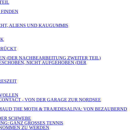
TEIL
E FINDEN
ICHT, ALIENS UND KAUGUMMIS
CK
ERRÜCKT
OBEN (DER NACHBEARBEITUNG ZWEITER TEIL)
GESCHOBEN, NICHT AUFGEHOBEN (DER
RESZEIT
 VOLLEN
E CONTACT - VON DER GARAGE ZUR NORDSEE
E, MAUD THE MOTH & TRAJEDESALIVA: VON BEZAUBERND
 DER SCHWEBE
ING: GANZ GROSSES TENNIS
RGENOMMEN ZU WERDEN