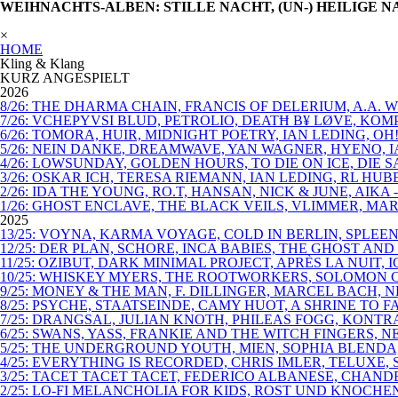
WEIHNACHTS-ALBEN: STILLE NACHT, (UN-) HEILIGE 
×
HOME
Kling & Klang
KURZ ANGESPIELT
2026
8/26: THE DHARMA CHAIN, FRANCIS OF DELERIUM, A.A.
7/26: VCHEPYVSI BLUD, PETROLIO, DEATĦ B¥ LØVE, KO
6/26: TOMORA, HUIR, MIDNIGHT POETRY, IAN LEDING, OH
5/26: NEIN DANKE, DREAMWAVE, YAN WAGNER, HYENO, I
4/26: LOWSUNDAY, GOLDEN HOURS, TO DIE ON ICE, DIE
3/26: OSKAR ICH, TERESA RIEMANN, IAN LEDING, RL HU
2/26: IDA THE YOUNG, RO.T, HANSAN, NICK & JUNE, AIKA
1/26: GHOST ENCLAVE, THE BLACK VEILS, VLIMMER, MAR
2025
13/25: VOYNA, KARMA VOYAGE, COLD IN BERLIN, SPLEEN
12/25: DER PLAN, SCHORE, INCA BABIES, THE GHOST AN
11/25: OZIBUT, DARK MINIMAL PROJECT, APRÈS LA NUIT, 
10/25: WHISKEY MYERS, THE ROOTWORKERS, SOLOMON C
9/25: MONEY & THE MAN, F. DILLINGER, MARCEL BACH,
8/25: PSYCHE, STAATSEINDE, CAMY HUOT, A SHRINE TO
7/25: DRANGSAL, JULIAN KNOTH, PHILEAS FOGG, KONT
6/25: SWANS, YASS, FRANKIE AND THE WITCH FINGERS,
5/25: THE UNDERGROUND YOUTH, MIEN, SOPHIA BLENDA
4/25: EVERYTHING IS RECORDED, CHRIS IMLER, TELUXE,
3/25: TACET TACET TACET, FEDERICO ALBANESE, CHAN
2/25: LO-FI MELANCHOLIA FOR KIDS, ROST UND KNOCHE