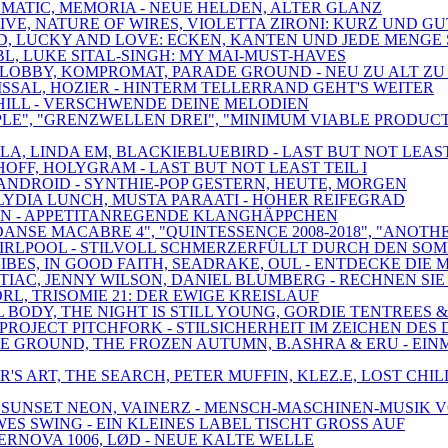
TOMATIC, MEMORIA - NEUE HELDEN, ALTER GLANZ
IVE, NATURE OF WIRES, VIOLETTA ZIRONI: KURZ UND GU
ED, LUCKY AND LOVE: ECKEN, KANTEN UND JEDE MENGE
BL, LUKE SITAL-SINGH: MY MAI-MUST-HAVES
, LOBBY, KOMPROMAT, PARADE GROUND - NEU ZU ALT ZU
ISSAL, HOZIER - HINTERM TELLERRAND GEHT'S WEITER
ANTHILL - VERSCHWENDE DEINE MELODIEN
CIPLE", "GRENZWELLEN DREI", "MINIMUM VIABLE PRODU
A, LINDA EM, BLACKIEBLUEBIRD - LAST BUT NOT LEAST 
OFF, HOLYGRAM - LAST BUT NOT LEAST TEIL I
 SCANDROID - SYNTHIE-POP GESTERN, HEUTE, MORGEN
, LYDIA LUNCH, MUSTA PARAATI - HOHER REIFEGRAD
RAUN - APPETITANREGENDE KLANGHÄPPCHEN
DANSE MACABRE 4", "QUINTESSENCE 2008-2018", "ANOTH
, SWIRLPOOL - STILVOLL SCHMERZERFÜLLT DURCH DEN SO
ES, IN GOOD FAITH, SEADRAKE, OUL - ENTDECKE DIE 
NTIAC, JENNY WILSON, DANIEL BLUMBERG - RECHNEN S
RL, TRISOMIE 21: DER EWIGE KREISLAUF
AL BODY, THE NIGHT IS STILL YOUNG, GORDIE TENTREE
PROJECT PITCHFORK - STILSICHERHEIT IM ZEICHEN DES
E GROUND, THE FROZEN AUTUMN, B.ASHRA & ERU - EIN
NER'S ART, THE SEARCH, PETER MUFFIN, KLEZ.E, LOST
, SUNSET NEON, VAINERZ - MENSCH-MASCHINEN-MUSIK V
ES SWING - EIN KLEINES LABEL TISCHT GROSS AUF
PERNOVA 1006, LØD - NEUE KALTE WELLE