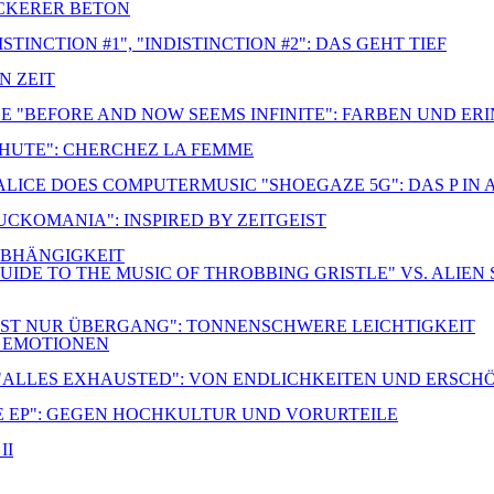
OCKERER BETON
TINCTION #1", "INDISTINCTION #2": DAS GEHT TIEF
N ZEIT
E "BEFORE AND NOW SEEMS INFINITE": FARBEN UND E
CHUTE": CHERCHEZ LA FEMME
 ALICE DOES COMPUTERMUSIC "SHOEGAZE 5G": DAS P IN
FUCKOMANIA": INSPIRED BY ZEITGEIST
NABHÄNGIGKEIT
UIDE TO THE MUSIC OF THROBBING GRISTLE" VS. ALIEN 
S IST NUR ÜBERGANG": TONNENSCHWERE LEICHTIGKEIT
R EMOTIONEN
 "ALLES EXHAUSTED": VON ENDLICHKEITEN UND ERSC
E EP": GEGEN HOCHKULTUR UND VORURTEILE
II