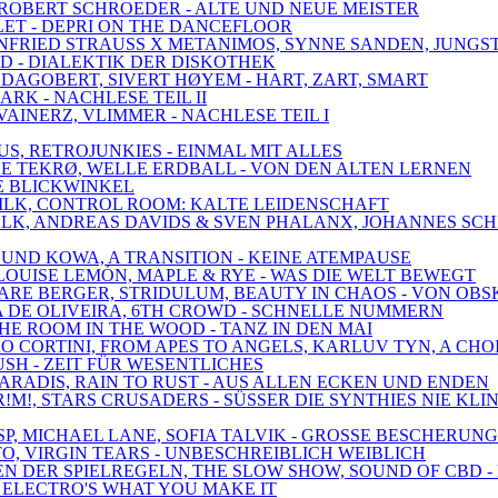
, ROBERT SCHROEDER - ALTE UND NEUE MEISTER
LLET - DEPRI ON THE DANCEFLOOR
WINFRIED STRAUSS X METANIMOS, SYNNE SANDEN, JUNGS
LD - DIALEKTIK DER DISKOTHEK
 DAGOBERT, SIVERT HØYEM - HART, ZART, SMART
ARK - NACHLESE TEIL II
VAINERZ, VLIMMER - NACHLESE TEIL I
US, RETROJUNKIES - EINMAL MIT ALLES
 LE TEKRØ, WELLE ERDBALL - VON DEN ALTEN LERNEN
EUE BLICKWINKEL
 DILK, CONTROL ROOM: KALTE LEIDENSCHAFT
EDWALK, ANDREAS DAVIDS & SVEN PHALANX, JOHANNES S
 UND KOWA, A TRANSITION - KEINE ATEMPAUSE
E, LOUISE LEMÓN, MAPLE & RYE - WAS DIE WELT BEWEGT
 MARE BERGER, STRIDULUM, BEAUTY IN CHAOS - VON OB
RIA DE OLIVEIRA, 6TH CROWD - SCHNELLE NUMMERN
THE ROOM IN THE WOOD - TANZ IN DEN MAI
DRO CORTINI, FROM APES TO ANGELS, KARLUV TYN, A CH
RUSH - ZEIT FÜR WESENTLICHES
 PARADIS, RAIN TO RUST - AUS ALLEN ECKEN UND ENDEN
!M!, STARS CRUSADERS - SÜSSER DIE SYNTHIES NIE KLI
SP, MICHAEL LANE, SOFIA TALVIK - GROSSE BESCHERUNG
O, VIRGIN TEARS - UNBESCHREIBLICH WEIBLICH
ZEN DER SPIELREGELN, THE SLOW SHOW, SOUND OF CBD 
 - ELECTRO'S WHAT YOU MAKE IT