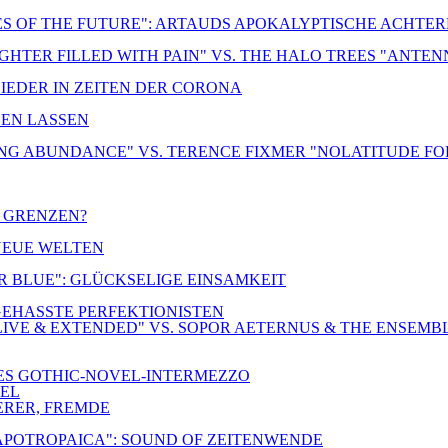
ES OF THE FUTURE": ARTAUDS APOKALYPTISCHE ACHTE
UGHTER FILLED WITH PAIN" VS. THE HALO TREES "ANTE
LIEDER IN ZEITEN DER CORONA
DEN LASSEN
NG ABUNDANCE" VS. TERENCE FIXMER "NOLATITUDE FO
R GRENZEN?
 NEUE WELTEN
ER BLUE": GLÜCKSELIGE EINSAMKEIT
-GEHASSTE PERFEKTIONISTEN
IVE & EXTENDED" VS. SOPOR AETERNUS & THE ENSEMB
NES GOTHIC-NOVEL-INTERMEZZO
TEL
ERER, FREMDE
 APOTROPAICA": SOUND OF ZEITENWENDE