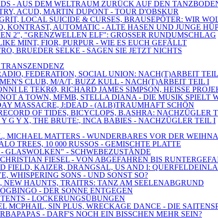
BIRDS - AUS DEM WELTRAUM ZURÜCK AUF DEN TANZBODE
ETRY, ACUD, MARTIN DUPONT - TOUR D'OBSKUR
 GRIT, LOCAL SUICIDE & CURSES, BRAUSEPÖTER: WIR WO
EO, KONTRAST, AUTOMATIC - ALTE HASEN UND JUNGE HÜ
UNGEN 2", "GRENZWELLEN ELF": GROSSER RUNDUMSCHLAG
IKE MINT, FIOR, PURPUR - WIE ES EUCH GEFÄLLT
TRO, BRUEDER SELKE - SAGEN SIE JETZT NICHTS
IS TRANSZENDENZ
RADIO, FEDERATION, SOCIAL UNION: NACH(T)ARBEIT TEIL 
EN'S CLUB, M/A/T, BUZZ KULL - NACH(T)ARBEIT TEIL I
, RONNI LE TEKRØ, RICHARD JAMES SIMPSON, HEISSE PRO
NOT A TOWN, MFMB, STELLA DIANA - DIE MUSIK SPIELT 
HDAY MASSACRE, J:DEAD - (ALB)TRAUMHAFT SCHÖN
RECORD OF TIDES, BICYCLOPS, B.ASHRA: NACHZÜGLER TE
 Y G Y X, THE BRUTE:, INCA BABIES - NACHZÜGLER TEIL I
DEAL, MICHAEL MATTERS - WUNDERBARES VOR DER WEIHN
ALO TREES, 10 000 RUSSOS - GEMISCHTE PLATTE
 1 - GLASWOLKEN" - SCHWEBEZUSTÄNDE
, CHRISTIAN FIESEL - VON ABGEFAHREN BIS RUNTERGEF
D FIELD, KAIZER, DRANGSAL, US AND I: QUERFELDEINL
VE, WHISPERING SONS - UND SONST SO?
S, NEW HAUNTS, TRAITRS: TANZ AM SEELENABGRUND
SDOGBINGO - DER SONNE ENTGEGEN
AY, TENTS - LOCKERUNGSÜBUNGEN
EL MCPHAIL, SIN PLUS, WRECKAGE DANCE - DIE SAITENS
BARBAPAPAS - DARF'S NOCH EIN BISSCHEN MEHR SEIN?