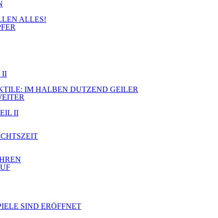
N
LLEN ALLES!
PFER
II
JEKTILE: IM HALBEN DUTZEND GEILER
WEITER
IL II
ACHTSZEIT
AHREN
AUF
PIELE SIND ERÖFFNET