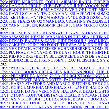
7/23: PETER MERGENER, TORUL, AIRMAN, RAHEL, FIRE
6/23: HANGING FREUD, THE LIVELONG JUNE, VOGON PO
5/23: BLOODHYPE, KARMA VOYAGE, VEIL OF LIGHT, MISS
4/23: DAVID SYLVIAN, TWICE A MAN, ESCAPE WITH ROM
3/23: "ZEITGEIST +", "FROM ABOVE 3", "DURCHSTRÖM
2/23: THE TEARS OF OZYMANDIAS, CREATING.PARADISE, L
1/23: YANN TIERSEN, KASIMIR EFFEKT, GIAN MARCO CAS
2022
8/22: ORIOM, B.ASHRA, KLANGWELT, N - VON TRANCE B
7/22: ASSASSUN, NEXUS, MANSIONS IN THE SEA, ULTIMA 
6/22: DEKAD, BALTES & ZÄYN, HIDDEN SOULS, WORKING M
5/22: CLICHEE, POINT NO POINT, THE SEA AT MIDNIGHT
4/22: VHS DEATH, ACHT EIMER HÜHNERHERZEN, ROME IS 
3/22: PIA FRAUS, VONAMOR, THE LAST HOUR, THE BIRT
2/22: KID KNORKE+BETTY BLUESCREEN, ELVIS DE SADE, 
1/22: BLINDZEILE, ZEITGENOSSEN, FRAU FLEISCHER, S Y Z
2021
18/21: PARTIKUL, ERRORR, JELKA, SJÖBLOM, PALAIS I
17/21: AUDIOBOOKS, CREUX LIES, KRISTIAN NORD, THE H
16/21: PROMETHEA, M00M, 70 DB, "DURCHSTRÖMUNGEN
15/21: BĘÃTFÓØT, BUCK GOOTER, FAUST PROJECT, ADNA
14/21: HARRY STAFFORD AND MARCO BUTCHER, THE COL
13/21: KOIKOI, MURENA MURENA, X-O-PLANET, HALO'S E
12/21: DEATH LOVES VERONICA, HALLOWS, DEAD LIGHT
11/21: DTORN, KONVOI, DISTANCE DEALER, SYLVAN, HI
10/21: A SINISTER LIGHT, ULTRA SUNN, BEAR OF BOMB
9/21: JACK DALTON & THE CACTUS BOYS, THE VOO, HAW
8/21: HIEMIS, RITA TEKEYAN, MARK E MOON, PLEIL, OS 