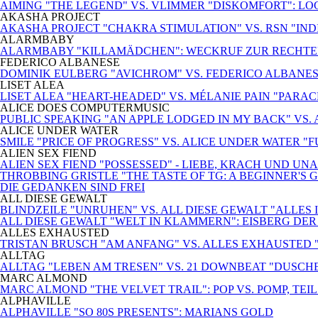
AIMING "THE LEGEND" VS. VLIMMER "DISKOMFORT": L
AKASHA PROJECT
AKASHA PROJECT "CHAKRA STIMULATION" VS. RSN "INDIS
ALARMBABY
ALARMBABY "KILLAMÄDCHEN": WECKRUF ZUR RECHTE
FEDERICO ALBANESE
DOMINIK EULBERG "AVICHROM" VS. FEDERICO ALBANES
LISET ALEA
LISET ALEA "HEART-HEADED" VS. MÉLANIE PAIN "PARA
ALICE DOES COMPUTERMUSIC
PUBLIC SPEAKING "AN APPLE LODGED IN MY BACK" VS.
ALICE UNDER WATER
SMILE "PRICE OF PROGRESS" VS. ALICE UNDER WATER "
ALIEN SEX FIEND
ALIEN SEX FIEND "POSSESSED" - LIEBE, KRACH UND U
THROBBING GRISTLE "THE TASTE OF TG: A BEGINNER'S G
DIE GEDANKEN SIND FREI
ALL DIESE GEWALT
BLINDZEILE "UNRUHEN" VS. ALL DIESE GEWALT "ALLE
ALL DIESE GEWALT "WELT IN KLAMMERN": EISBERG DE
ALLES EXHAUSTED
TRISTAN BRUSCH "AM ANFANG" VS. ALLES EXHAUSTED
ALLTAG
ALLTAG "LEBEN AM TRESEN" VS. 21 DOWNBEAT "DUSCH
MARC ALMOND
MARC ALMOND "THE VELVET TRAIL": POP VS. POMP, TEIL 
ALPHAVILLE
ALPHAVILLE "SO 80S PRESENTS": MARIANS GOLD