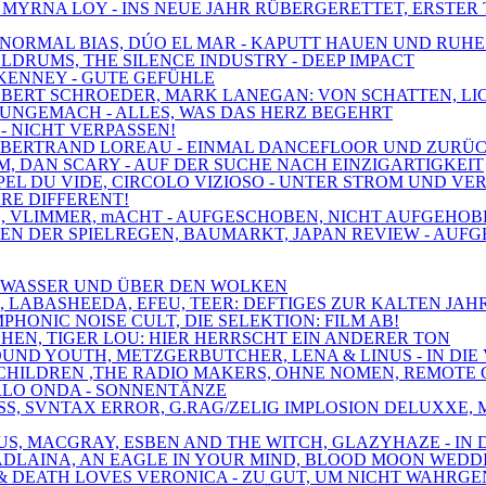
, MYRNA LOY - INS NEUE JAHR RÜBERGERETTET, ERSTER 
XE, NORMAL BIAS, DÚO EL MAR - KAPUTT HAUEN UND RUH
OLDRUMS, THE SILENCE INDUSTRY - DEEP IMPACT
 KENNEY - GUTE GEFÜHLE
 ROBERT SCHROEDER, MARK LANEGAN: VON SCHATTEN, L
, UNGEMACH - ALLES, WAS DAS HERZ BEGEHRT
 - NICHT VERPASSEN!
MT, BERTRAND LOREAU - EINMAL DANCEFLOOR UND ZURÜ
M, DAN SCARY - AUF DER SUCHE NACH EINZIGARTIGKEIT
'APPEL DU VIDE, CIRCOLO VIZIOSO - UNTER STROM UND V
ARE DIFFERENT!
PAIN, VLIMMER, mACHT - AUFGESCHOBEN, NICHT AUFGEH
ZEN DER SPIELREGEN, BAUMARKT, JAPAN REVIEW - AUF
ER WASSER UND ÜBER DEN WOLKEN
S, LABASHEEDA, EFEU, TEER: DEFTIGES ZUR KALTEN JAH
PHONIC NOISE CULT, DIE SELEKTION: FILM AB!
CHEN, TIGER LOU: HIER HERRSCHT EIN ANDERER TON
OUND YOUTH, METZGERBUTCHER, LENA & LINUS - IN DIE
NE CHILDREN ,THE RADIO MAKERS, OHNE NOMEN, REMOT
ARLO ONDA - SONNENTÄNZE
LASS, SVNTAX ERROR, G.RAG/ZELIG IMPLOSION DELUXX
IUS, MACGRAY, ESBEN AND THE WITCH, GLAZYHAZE - IN
 MADLAINA, AN EAGLE IN YOUR MIND, BLOOD MOON WEDD
ER & DEATH LOVES VERONICA - ZU GUT, UM NICHT WAH