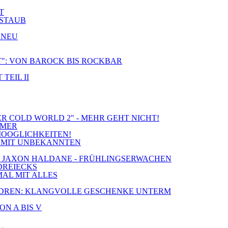
T
 STAUB
 NEU
CT": VON BAROCK BIS ROCKBAR
TEIL II
ER COLD WORLD 2" - MEHR GEHT NICHT!
MMER
MOOGLICHKEITEN!
IE MIT UNBEKANNTEN
S & JAXON HALDANE - FRÜHLINGSERWACHEN
 DREIECKS
MAL MIT ALLES
 CHILDREN: KLANGVOLLE GESCHENKE UNTERM
ON A BIS V