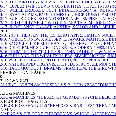
7/17: THE BIRTHDAY MASSACRE, LYDIA LUNCH & CYPRE
6/17: LUNAR TWIN, LEVIN GOES LIGHTLY, ST. KITTS 
5/17: WELLE:ERDBALL, FLUT, INHALT, PERSON:A - RETR
4/17: RYAN ADAMS, PAUL DEMPSEY, CHICK QUEST, YELL
3/17: SUNTRIGGER, ROBIN FOSTER, ALEC EMPIRE, TALE
2/17: RED LORRY YELLOW LORRY, ASP, TK KIM, ROSI - 
1/17: X-O-PLANET, PALAST, AUSTRA, SAILOR AND I: MEHR
2016
9/16 YANN TIERSEN, THE T.S. ELIOT APPRECIATION SOC
8/16 NOBODY KNOWS, MESSER, LISAWARS, MANTUS, EIN
7/16 EAGULLS, LIKE ELEPHANTS, THE BEAUTY OF GEMI
6/16 DIE FORM:MUSIQUE CONCRÈTE, MODERAT, M83, DAN
5/16 FEMME SCHMIDT, GLEIS 8, JEANNE ADDED, TWIN F
4/16 CHILI AND THE WHALEKILLERS, SIVERT HØYEM, RI
3/16 WELLE ERDBALL, ROTERSAND, NRT, SUPERIKONE, 
2/16 NATURE AND ORGANISATION, DESTROY ALL MONST
1/16 HACKMONOCUT, DRALMS, FRAMHEIM, THE GIRL WHO 
REVIEWS TONTRÄGER
0-9
21 DOWNBEAT
ALLTAG "LEBEN AM TRESEN" VS. 21 DOWNBEAT "DUSCH
A
A.R. & MACHINES
A.R. & MACHINES "THE ART OF GERMAN PSYCHEDELIC 19
A FLOCK OF SEAGULLS
A FLOCK OF SEAGULLS "REMIXES & RARITIES": TREND 
AIMING
AIMING VS. FIR CONE CHILDREN VS. WHOLE: ALTERNA