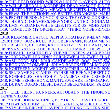
8/19: THE DEAD SOUND, WIRES & LIGHTS, L'AVENIR, AU
7/19: WELLE:ERDBALL, MÖRDELIN, DEAD MASCOT, D.NOT
6/19: GROTTO TERRAZZA, MEAGER BENEFITS, LOTUS FE
5/19: FEWS, THE FICTIONPLAY, BETTER STRANGERS, MAR
4/19: PROFIT PRISON, NOVOCIBIRSK, THE OVERLOOKERS
3/19: THE BAD DREAMERS, NEW YORK UNITED, DONNA M
2/19: LMX, WIEGAND, WHITE LIES, IT'S FOR US, MOES 
1/19: "COME JOIN MY ORCHESTRA", "THIRD NOISE PRIN
2018
13/18: KLAMMER, LAFOTE, ALPHA STRATEGY, KÆLAN MIKL
12/18: HØRD, BUZZ KULL, RUE OBERKAMPF, PRADA MEINH
11/18: RE-FLEX, !DISTAIN, RADIOAKTIVISTS, THE ANIX,
10/18: VNV NATION, THE BEAUTY OF GEMINA, THE WIDE
9/18: FUFANU, I AM THE FLY, THE MUTINEERS, ALEX B
8/18: "GRENZWELLEN EINS", "GRENZWELLEN ZWEI", "LA 
7/18: ASH CODE, SDH, N01R, CANDELABRE, ROSI, PAST
6/18: RODNEY CROMWELL, JOHAN BAECKSTRÖM, MONOVIB
5/18: NORTHERN ACCENT, WENDY MCNEILL, MARVIN PO
4/18: SELTSAME ZUSTÄNDE, FATHER MURPHY, ROBERT GÖ
3/18: NOSEHOLES, SHAPESHIFTINGALIENS, SDH, CRIMIN
2/18: ROME, PERSEPHONE, MANTUS,WE ARE TEMPORARY, 
1/18: DURAN DURAN, MESH, DAVID BECKINGHAM, PARAD
2017
11/17: CIEL, SILENT RUNNERS, AUTOBAHN, THE TINOPE
TANNENBAUM
10/17: A MILLION MACHINES, BOYTRONIC, DAVE CLARKE
9/17: LOWLAND HUM, GORDIE TENTREES, MARK GEARY, W
8/17: STYLE SINDROME, L'AVENIR, FEEDING FINGERS, SU