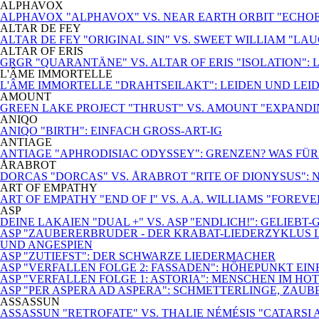
ALPHAVOX
ALPHAVOX "ALPHAVOX" VS. NEAR EARTH ORBIT "ECHO
ALTAR DE FEY
ALTAR DE FEY "ORIGINAL SIN" VS. SWEET WILLIAM "LA
ALTAR OF ERIS
GRGR "QUARANTÄNE" VS. ALTAR OF ERIS "ISOLATION": 
L'ÂME IMMORTELLE
L'ÂME IMMORTELLE "DRAHTSEILAKT": LEIDEN UND LEI
AMOUNT
GREEN LAKE PROJECT "THRUST" VS. AMOUNT "EXPANDI
ANIQO
ANIQO "BIRTH": EINFACH GROSS-ART-IG
ANTIAGE
ANTIAGE "APHRODISIAC ODYSSEY": GRENZEN? WAS FÜ
ÅRABROT
DORCAS "DORCAS" VS. ÅRABROT "RITE OF DIONYSUS":
ART OF EMPATHY
ART OF EMPATHY "END OF I" VS. A.A. WILLIAMS "FOREV
ASP
DEINE LAKAIEN "DUAL +" VS. ASP "ENDLICH!": GELIEBT
ASP "ZAUBERERBRUDER - DER KRABAT-LIEDERZYKLUS L
UND ANGESPIEN
ASP "ZUTIEFST": DER SCHWARZE LIEDERMACHER
ASP "VERFALLEN FOLGE 2: FASSADEN": HÖHEPUNKT EI
ASP "VERFALLEN FOLGE 1: ASTORIA": MENSCHEN IM HO
ASP "PER ASPERA AD ASPERA": SCHMETTERLINGE, ZAUB
ASSASSUN
ASSASSUN "RETROFATE" VS. THALIE NÉMÉSIS "CATARSI