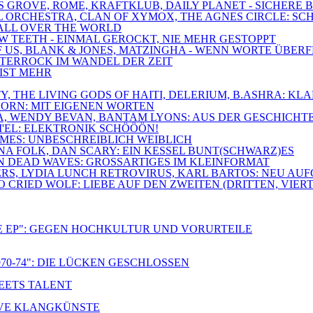
SS GROVE, ROME, KRAFTKLUB, DAILY PLANET - SICHERE
ROYAL ORCHESTRA, CLAN OF XYMOX, THE AGNES CIRCLE:
O ALL OVER THE WORLD
OW TEETH - EINMAL GEROCKT, NIE MEHR GESTOPPT
 OF US, BLANK & JONES, MATZINGHA - WENN WORTE ÜBE
DÜSTERROCK IM WANDEL DER ZEIT
 IST MEHR
IETY, THE LIVING GODS OF HAITI, DELERIUM, B.ASHRA:
HORN: MIT EIGENEN WORTEN
NA, WENDY BEVAN, BANTAM LYONS: AUS DER GESCHICHT
I'EL: ELEKTRONIK SCHÖÖÖN!
LAMES: UNBESCHREIBLICH WEIBLICH
GNA FOLK, DAN SCARY: EIN KESSEL BUNT(SCHWARZ)ES
ON DEAD WAVES: GROSSARTIGES IM KLEINFORMAT
ERS, LYDIA LUNCH RETROVIRUS, KARL BARTOS: NEU AU
CRIED WOLF: LIEBE AUF DEN ZWEITEN (DRITTEN, VIERT
E EP": GEGEN HOCHKULTUR UND VORURTEILE
70-74": DIE LÜCKEN GESCHLOSSEN
MEETS TALENT
TIVE KLANGKÜNSTE