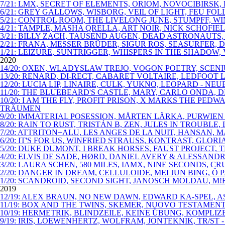
7/21: LMX, SECRET OF ELEMENTS, ORIOM, NOVOCIBIRSK
6/21: GREY GALLOWS, WISBORG, VEIL OF LIGHT, FEU FO
5/21: CONTROL ROOM, THE LIVELONG JUNE, STUMPFF, 
4/21: TAMPLE, MASHA QRELLA, ART NOIR, NICK SCHOFIE
3/21: BILLY ZACH, TAUSEND AUGEN, DEAD ASTRONAUTS,
2/21: FRANA, MESSER BRÜDER, SIGUR ROS, SEASURFER, D
1/21: LEIZURE, SUNTRIGGER, WHISPERS IN THE SHADOW, 
2020
14/20: OXEN, WLADYSLAW TREJO, VOGON POETRY, SCENI
13/20: RENARD, DI-RECT, CABARET VOLTAIRE, LEDFOOT
12/20: LUCIA LIP, LINAIRE, CULK, YUKNO, LEOPARD - N
11/20: THE BLUEBEARD'S CASTLE, MARY, CARLO ONDA,
10/20: I AM THE FLY, PROFIT PRISON, X MARKS THE P
TRÄUMEN
9/20: IMMATERIAL POSESSION, MÅRTEN LÄRKA, PURWIEN
8/20: RAIN TO RUST, TRISTÁN B, ZEN, JULES IN TROUBL
7/20: ATTRITON+ALU, LES ANGES DE LA NUIT, HANSAN,
6/20: IT'S FOR US, WINFRIED STRAUSS, KONTRAST, GLO
5/20: DUKE DUMONT, I BREAK HORSES, FAUST PROJECT, 
4/20: ELVIS DE SADE, HØRD, DANIEL AVERY & ALESSAN
3/20: LAURA SCHEN, 580 MILES, IAMX, NINE SECONDS, C
2/20: DANGER IN DREAM, CELLULOIDE, MEI JUN BING, Ô
1/20: SCANDROID, SECOND SIGHT, JANOSCH MOLDAU, M!R
2019
12/19: ALEX BRAUN, NO NEW DAWN, EDWARD KA-SPEL, A
11/19: BOX AND THE TWINS, SKEMER, NUOVO TESTAMENT
10/19: HERMETRIK, BLINDZEILE, KEINE ÜBUNG, KOMPLI
9/19: IRIS, LOEWENHERTZ, WOLFRAM, JONTEKNIK, TR/ST