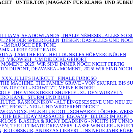
NACHT - UNTER.TON | MAGAZIN FÜR KLANG- UND SUBK
 WILLIAMS, SHADOWLANDS, THALIE NÉMESIS - ALLES SO
MPLIZEN DER SPIELREGELN, DESIGN: DAS ALLES UND NOC
! - IM RAUSCH DER TÖNE
AMX - LIEBE GEHT RAUS
 SAUNA, I AM THE FLY - HELLDUNKLES HÖRVERGNÜGEN
BER, VIKOWSKI - UM DIE ECKE GEHÖRT
 - MOMENT, 2025! WIR SIND IMMER NOCH NICHT FERTIG
TIN DUPONT, DEAVASEA - MOMENT, 2025! WIR SIND NOCH
 XXX, JULIE'S HAIRCUT - FINALE FURIOSO
D THE MACHINE, THE FAMILY GRAVE - VON SKURRIL BIS S
ICON OF COIL - SCHWITZT, MEINE KINDER!
OLE, THE VINE STREET SHUFFLE - ZU DEN WURZELN
 NERO KANE - STURM UND RUHE
 FAILURE, RASKOLNIKOV - ALT EINGESESSENE UND NEU 
RAST, FRONT - NEU- UND WIEDERENTDECKT
 NEW CANDYS, PALE BLUE DOT - SCHWARZE LÖCHER, WEIS
, THE BIRTHDAY MASSACRE, EGOAMP - BILDER IM KOPF
 SKLOSS, B.ASHRA & RICKY DEADKING - NICHTS IST UNM
DEEN, THE ULTIMATE DREAMERS, LASSE WINKLER - NEUE
N, RIO OBSKUR, ANDREAS LIEBERT - INS NEUE JAHR RÜB