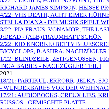
5/22: CLICHEE, POINT NO POINT, THE
RICHARD JAMES SIMPSON, HEISSE P
4/22: VHS DEATH, ACHT EIMER HÜHN
STELLA DIANA - DIE MUSIK SPIELT W
3/22: PIA FRAUS, VONAMOR, THE LA
J:DEAD - (ALB)TRAUMHAFT SCHÖN
2/22: KID KNORKE+BETTY BLUESCREE
BICYCLOPS, B.ASHRA: NACHZÜGLER T
1/22: BLINDZEILE, ZEITGENOSSEN, FRA
INCA BABIES - NACHZÜGLER TEIL I
2021
18/21: PARTIKUL, ERRORR, JELKA, S
- WUNDERBARES VOR DER WEIHNAC
17/21: AUDIOBOOKS, CREUX LIES, KRI
RUSSOS - GEMISCHTE PLATTE