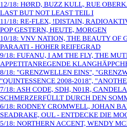
12/18: HØRD, BUZZ KULL, RUE OBER
LAST BUT NOT LEAST TEIL I
11/18: RE-FLEX, !DISTAIN, RADIOAKT
POP GESTERN, HEUTE, MORGEN
10/18: VNV NATION, THE BEAUTY OF
PARAATI - HOHER REIFEGRAD
9/18: FUFANU, I AM THE FLY, THE MU
APPETITANREGENDE KLANGHÄPPCH
8/18: "GRENZWELLEN EINS", "GRENZ
"QUINTESSENCE 2008-2018", "ANOTH
7/18: ASH CODE, SDH, N01R, CANDELA
SCHMERZERFÜLLT DURCH DEN SOM
6/18: RODNEY CROMWELL, JOHAN BA
SEADRAKE, OUL - ENTDECKE DIE MO
5/18: NORTHERN ACCENT, WENDY MC