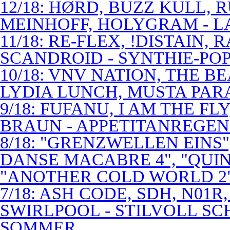
12/18: HØRD, BUZZ KULL,
MEINHOFF, HOLYGRAM - LA
11/18: RE-FLEX, !DISTAIN,
SCANDROID - SYNTHIE-PO
10/18: VNV NATION, THE B
LYDIA LUNCH, MUSTA PAR
9/18: FUFANU, I AM THE F
BRAUN - APPETITANREGE
8/18: "GRENZWELLEN EINS
DANSE MACABRE 4", "QUINT
"ANOTHER COLD WORLD 2"
7/18: ASH CODE, SDH, N01R
SWIRLPOOL - STILVOLL S
SOMMER