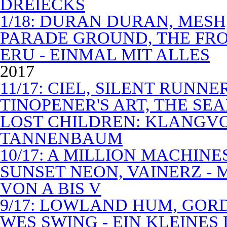
DREIECKS
1/18: DURAN DURAN, MES
PARADE GROUND, THE FR
ERU - EINMAL MIT ALLES
2017
11/17: CIEL, SILENT RUNN
TINOPENER'S ART, THE SEA
LOST CHILDREN: KLANGV
TANNENBAUM
10/17: A MILLION MACHIN
SUNSET NEON, VAINERZ -
VON A BIS V
9/17: LOWLAND HUM, GOR
WES SWING - EIN KLEINES