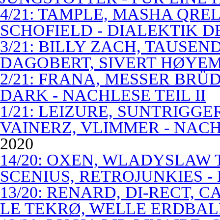
4/21: TAMPLE, MASHA QREL
SCHOFIELD - DIALEKTIK 
3/21: BILLY ZACH, TAUSE
DAGOBERT, SIVERT HØYEM 
2/21: FRANA, MESSER BRÜD
DARK - NACHLESE TEIL II
1/21: LEIZURE, SUNTRIGGE
VAINERZ, VLIMMER - NACH
2020
14/20: OXEN, WLADYSLAW 
SCENIUS, RETROJUNKIES -
13/20: RENARD, DI-RECT, 
LE TEKRØ, WELLE ERDBAL