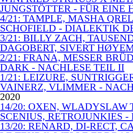
JUNGSTÖTTER - FÜR EINE
4/21: TAMPLE, MASHA QREL
SCHOFIELD - DIALEKTIK 
3/21: BILLY ZACH, TAUSE
DAGOBERT, SIVERT HØYEM 
2/21: FRANA, MESSER BRÜD
DARK - NACHLESE TEIL II
1/21: LEIZURE, SUNTRIGGE
VAINERZ, VLIMMER - NACH
2020
14/20: OXEN, WLADYSLAW 
SCENIUS, RETROJUNKIES -
13/20: RENARD, DI-RECT, 