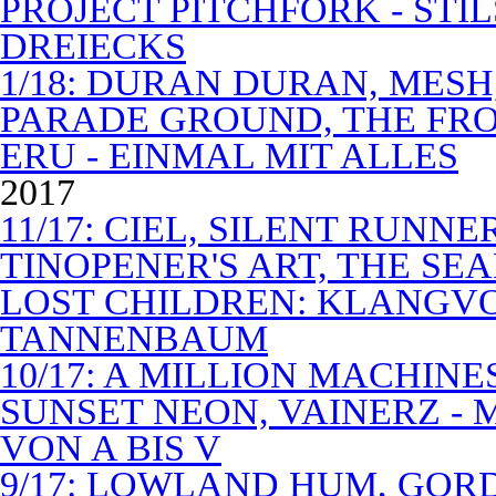
PROJECT PITCHFORK - STI
DREIECKS
1/18: DURAN DURAN, MES
PARADE GROUND, THE FR
ERU - EINMAL MIT ALLES
2017
11/17: CIEL, SILENT RUNN
TINOPENER'S ART, THE SEA
LOST CHILDREN: KLANGV
TANNENBAUM
10/17: A MILLION MACHIN
SUNSET NEON, VAINERZ -
VON A BIS V
9/17: LOWLAND HUM, GOR