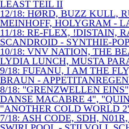
LEAST TEIL II
12/18: HØRD, BUZZ KULL,
MEINHOFF, HOLYGRAM - LA
11/18: RE-FLEX, !DISTAIN,
SCANDROID - SYNTHIE-PO
10/18: VNV NATION, THE B
LYDIA LUNCH, MUSTA PAR
9/18: FUFANU, I AM THE F
BRAUN - APPETITANREGE
8/18: "GRENZWELLEN EINS
DANSE MACABRE 4", "QUINT
"ANOTHER COLD WORLD 2"
7/18: ASH CODE, SDH, N01R
SWIRLPOOL - STILVOLL S