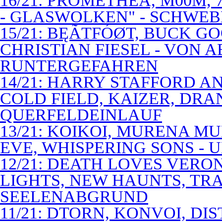
16/21: PROMETHEA, M00M,
- GLASWOLKEN" - SCHWE
15/21: BĘÃTFÓØT, BUCK G
CHRISTIAN FIESEL - VON 
RUNTERGEFAHREN
14/21: HARRY STAFFORD 
COLD FIELD, KAIZER, DRAN
QUERFELDEINLAUF
13/21: KOIKOI, MURENA M
EVE, WHISPERING SONS - 
12/21: DEATH LOVES VERO
LIGHTS, NEW HAUNTS, TRA
SEELENABGRUND
11/21: DTORN, KONVOI, DI