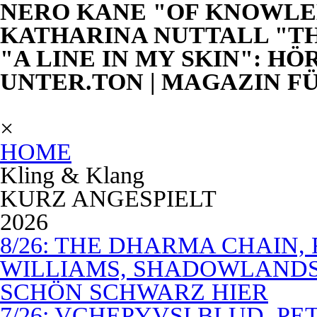
NERO KANE "OF KNOWLE
KATHARINA NUTTALL "TH
"A LINE IN MY SKIN": HÖ
UNTER.TON | MAGAZIN F
×
HOME
Kling & Klang
KURZ ANGESPIELT
2026
8/26: THE DHARMA CHAIN, 
WILLIAMS, SHADOWLANDS,
SCHÖN SCHWARZ HIER
7/26: VCHEPYVSI BLUD, PE