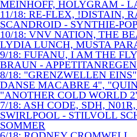
MEINHOFF, HOLYGRAM - LA
11/18: RE-FLEX, !DISTAIN,
SCANDROID - SYNTHIE-PO
10/18: VNV NATION, THE B
LYDIA LUNCH, MUSTA PAR
9/18: FUFANU, I AM THE F
BRAUN - APPETITANREGE
8/18: "GRENZWELLEN EINS
DANSE MACABRE 4", "QUINT
"ANOTHER COLD WORLD 2"
7/18: ASH CODE, SDH, N01R
SWIRLPOOL - STILVOLL S
SOMMER
6/18: RODNEY CROMWELL,