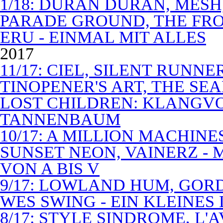
1/18: DURAN DURAN, MES
PARADE GROUND, THE FR
ERU - EINMAL MIT ALLES
2017
11/17: CIEL, SILENT RUNN
TINOPENER'S ART, THE SEA
LOST CHILDREN: KLANGV
TANNENBAUM
10/17: A MILLION MACHIN
SUNSET NEON, VAINERZ -
VON A BIS V
9/17: LOWLAND HUM, GOR
WES SWING - EIN KLEINES
8/17: STYLE SINDROME, L'