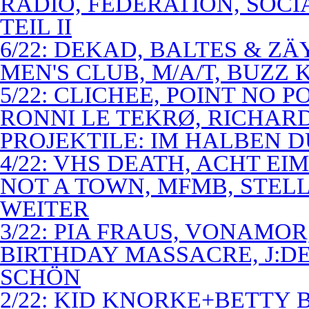
RADIO, FEDERATION, SOCI
TEIL II
6/22: DEKAD, BALTES & Z
MEN'S CLUB, M/A/T, BUZZ K
5/22: CLICHEE, POINT NO P
RONNI LE TEKRØ, RICHARD
PROJEKTILE: IM HALBEN 
4/22: VHS DEATH, ACHT E
NOT A TOWN, MFMB, STELL
WEITER
3/22: PIA FRAUS, VONAMOR
BIRTHDAY MASSACRE, J:D
SCHÖN
2/22: KID KNORKE+BETTY 