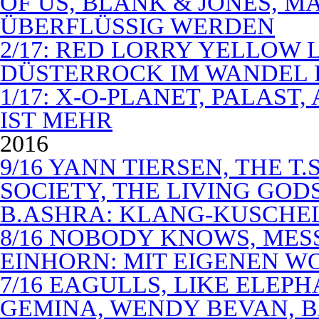
OF US, BLANK & JONES, 
ÜBERFLÜSSIG WERDEN
2/17: RED LORRY YELLOW LO
DÜSTERROCK IM WANDEL 
1/17: X-O-PLANET, PALAST
IST MEHR
2016
9/16 YANN TIERSEN, THE T.
SOCIETY, THE LIVING GODS
B.ASHRA: KLANG-KUSCHE
8/16 NOBODY KNOWS, MES
EINHORN: MIT EIGENEN W
7/16 EAGULLS, LIKE ELEP
GEMINA, WENDY BEVAN, B