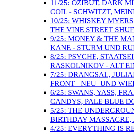
11/25: OZIBUT, DARK M
COIL - SCHWITZT, MEIN
10/25: WHISKEY MYER
THE VINE STREET SHU
9/25: MONEY & THE MA
KANE - STURM UND RU
8/25: PSYCHE, STAATSE
RASKOLNIKOV - ALT E
7/25: DRANGSAL, JULI
FRONT - NEU- UND WI
6/25: SWANS, YASS, F
CANDYS, PALE BLUE D
5/25: THE UNDERGROUN
BIRTHDAY MASSACRE, 
4/25: EVERYTHING IS 