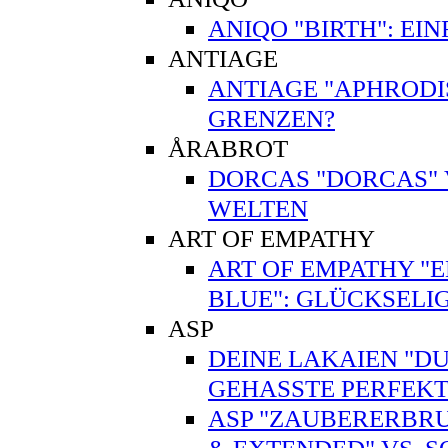
ANIQO "BIRTH": EI
ANTIAGE
ANTIAGE "APHRODI
GRENZEN?
ÅRABROT
DORCAS "DORCAS" V
WELTEN
ART OF EMPATHY
ART OF EMPATHY "EN
BLUE": GLÜCKSELI
ASP
DEINE LAKAIEN "DUA
GEHASSTE PERFEKT
ASP "ZAUBERERBRU