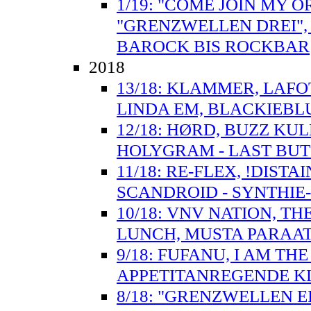
1/19: "COME JOIN MY O
"GRENZWELLEN DREI",
BAROCK BIS ROCKBAR
2018
13/18: KLAMMER, LAFO
LINDA EM, BLACKIEBLU
12/18: HØRD, BUZZ KU
HOLYGRAM - LAST BUT 
11/18: RE-FLEX, !DISTA
SCANDROID - SYNTHIE
10/18: VNV NATION, T
LUNCH, MUSTA PARAAT
9/18: FUFANU, I AM TH
APPETITANREGENDE 
8/18: "GRENZWELLEN E