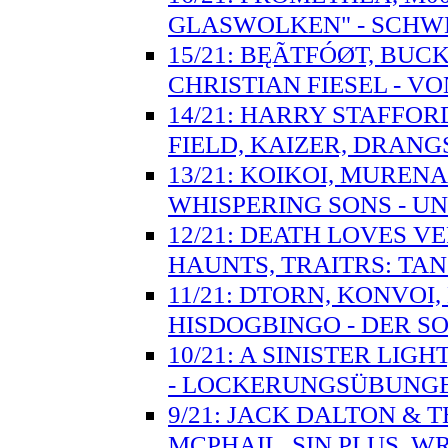
GLASWOLKEN" - SCH
15/21: BĘÃTFÓØT, BUC
CHRISTIAN FIESEL - 
14/21: HARRY STAFFO
FIELD, KAIZER, DRANG
13/21: KOIKOI, MUREN
WHISPERING SONS - UN
12/21: DEATH LOVES V
HAUNTS, TRAITRS: T
11/21: DTORN, KONVOI
HISDOGBINGO - DER S
10/21: A SINISTER LIG
- LOCKERUNGSÜBUNG
9/21: JACK DALTON & 
MCPHAIL, SIN PLUS, W