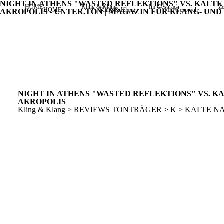
NIGHT IN ATHENS "WASTED REFLEKTIONS" VS. KALTE
HOME
Kling & Klang
Im Gespräch
Ze
HOME
Kling & Klang
Im Gespräch
AKROPOLIS - UNTER.TON | MAGAZIN FÜR KLANG- UN
NIGHT IN ATHENS "WASTED REFLEKTIONS" VS. KA
AKROPOLIS
Kling & Klang > REVIEWS TONTRÄGER > K > KALTE 