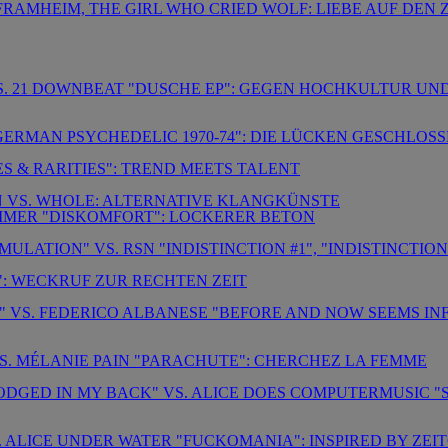
RAMHEIM, THE GIRL WHO CRIED WOLF: LIEBE AUF DEN Z
S. 21 DOWNBEAT "DUSCHE EP": GEGEN HOCHKULTUR UN
 GERMAN PSYCHEDELIC 1970-74": DIE LÜCKEN GESCHLOS
S & RARITIES": TREND MEETS TALENT
EN VS. WHOLE: ALTERNATIVE KLANGKÜNSTE
IMMER "DISKOMFORT": LOCKERER BETON
LATION" VS. RSN "INDISTINCTION #1", "INDISTINCTION 
 WECKRUF ZUR RECHTEN ZEIT
 VS. FEDERICO ALBANESE "BEFORE AND NOW SEEMS INF
S. MÉLANIE PAIN "PARACHUTE": CHERCHEZ LA FEMME
ODGED IN MY BACK" VS. ALICE DOES COMPUTERMUSIC "S
. ALICE UNDER WATER "FUCKOMANIA": INSPIRED BY ZEI