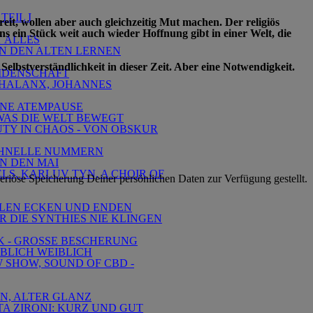
TEIL I
eit, wollen aber auch gleichzeitig Mut machen. Der religiös
s ein Stück weit auch wieder Hoffnung gibt in einer Welt, die
T ALLES
VON DEN ALTEN LERNEN
bstverständlichkeit in dieser Zeit. Aber eine Notwendigkeit.
EIDENSCHAFT
 PHALANX, JOHANNES
EINE ATEMPAUSE
- WAS DIE WELT BEWEGT
UTY IN CHAOS - VON OBSKUR
 SCHNELLE NUMMERN
IN DEN MAI
ELS, KARLUV TYN, A CHOIR OF
eriöse Speicherung Deiner persönlichen Daten zur Verfügung gestellt.
 ALLEN ECKEN UND ENDEN
R DIE SYNTHIES NIE KLINGEN
IK - GROSSE BESCHERUNG
IBLICH WEIBLICH
W SHOW, SOUND OF CBD -
EN, ALTER GLANZ
TA ZIRONI: KURZ UND GUT