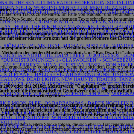
ONS IN THE SEA, ULTIMA RADIO, FEDERATION, SOCIAL UNI
HIDDEN SOULS, WORKING MEN'S CLUB, M/A/T, BUZZ KULL -
eider
-Filmen. Man muss erst einmal die Logik und konventionelle Re
, THE SEA AT MIDNIGHT, RONNI LE TEKRØ, RICHARD JAME
hinter den Tracks zu erkennen. Im Falle von Rudiator und Ferdinant Vo
e EBM-Pop-Sound, die teilweise abstrusen Texte schneller zu konsumier
HÜHNERHERZEN, ROME IS NOT A TOWN, MFMB, STELLA DIA
HE LAST HOUR, THE BIRTHDAY MASSACRE, J:DEAD - (AL
schön und schön einfach. Der stets tanzbare, aber rudimentär geha
CREEN, ELVIS DE SADE, RECORD OF TIDES, BICYCLOPS, 
uhaus" huldigen sie ganz ironiefrei der einflussreichen deutsche
N, FRAU FLEISCHER, S Y Z Y G Y X, THE BRUTE:, INCA BAB
 der mit seiner klaren Struktur auf die großen Pioniere des Electr
LKA, SJÖBLOM, PALAIS IDEAL, MICHAEL MATTERS - WUND
 angespannte deutsch-russische Verhältnis, welches sie mit einem
 Methoden der beiden Musiker gewöhnt. Um "Ras Dwa Tri" aber ric
S, KRISTIAN NORD, THE HALO TREES, 10 000 RUSSOS - GE
 DB, "DURCHSTRÖMUNGEN 1 - GLASWOLKEN" - SCHWEBEZ
R, FAUST PROJECT, ADNA, CHRISTIAN FIESEL - VON AB
st die grundsätzliche Voraussetzung, wenn man sich dem Oeuvre von
Ro
ARCO BUTCHER, THE COLD FIELD, KAIZER, DRANGSAL, U
rte Songs, die klanglich zwischen Future-Pop, EBM und Industrial-Te
, X-O-PLANET, HALO'S EVE, WHISPERING SONS - UND SON
A, HALLOWS, DEAD LIGHTS, NEW HAUNTS, TRAITRS: TA
NCE DEALER, SYLVAN, HISDOGBINGO - DER SONNE ENTGE
2009 oder das 2016er Meisterwerk "Capitalism™" greifen bereits v
TRA SUNN, BEAR OF BOMBAY, TENTS - LOCKERUNGSÜBUNGE
un auch noch die demokratischen Grundwerte quasi selber abschaf
TUS BOYS, THE VOO, HAWEL MCPHAIL, SIN PLUS, WRECKA
se Gedanken nun weitergeführt.
MARK E MOON, PLEIL, OS BARBAPAPAS - DARF'S NOCH EIN 
tztes Stilmittel bei Rotersand: assoziative Aneinanderreihung von
TS, ORIOM, NOVOCIBIRSK, ROBERT SCHROEDER - ALTE UN
he Umgang mit Nachrichten aus dem Netz aufgegriffen und verhande
 VEIL OF LIGHT, FEU FOLLET - DEPRI ON THE DANCEFLO
he Thing You Hated" - bei aller textlichen Brisanz - ein etwas e
ELONG JUNE, STUMPFF, WINFRIED STRAUSS X METANIMOS
DVOLL HITS
orrows", dem weitere Stücke folgen, die sich eher in Trancegefilden 
ART NOIR, NICK SCHOFIELD - DIALEKTIK DER DISKOTHEK
die härtere Gangart, zu der Rotersand durchaus in der Lage ist. Auch 
UGEN, DEAD ASTRONAUTS, DAGOBERT, SIVERT HØYEM - HA
kantigeren Stücke.