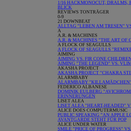
1/16 HACKMONOCUT, DRALMS, F
BLICK
REVIEWS TONTRÄGER
0-9
21 DOWNBEAT
ALLTAG "LEBEN AM TRESEN" V
A
A.R. & MACHINES
A.R. & MACHINES "THE ART OF
A FLOCK OF SEAGULLS
A FLOCK OF SEAGULLS "REMIXE
AIMING
AIMING VS. FIR CONE CHILDR
AIMING "THE LEGEND" VS. VL
AKASHA PROJECT
AKASHA PROJECT "CHAKRA STIMU
ALARMBABY
ALARMBABY "KILLAMÄDCHEN":
FEDERICO ALBANESE
DOMINIK EULBERG "AVICHROM"
ERINNERUNGEN
LISET ALEA
LISET ALEA "HEART-HEADED" V
ALICE DOES COMPUTERMUSIC
PUBLIC SPEAKING "AN APPLE L
AVANTGARDE STEHT FÜR POP
ALICE UNDER WATER
SMILE "PRICE OF PROGRESS" VS