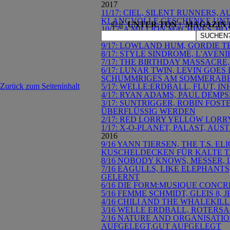
2017
11/17: CIEL, SILENT RUNNERS,
KLANGVOLLE GESCHENKE UN
© || UNTER.TON | MAGAZIN F
10/17: A MILLION MACHINES, 
SUCHEN?
BIS V
9/17: LOWLAND HUM, GORDIE T
8/17: STYLE SINDROME, L'AVEN
7/17: THE BIRTHDAY MASSACRE
6/17: LUNAR TWIN, LEVIN GOES
SCHUMMRIGES AM SOMMERAB
Zurück zum Seiteninhalt
5/17: WELLE:ERDBALL, FLUT, I
4/17: RYAN ADAMS, PAUL DEMP
3/17: SUNTRIGGER, ROBIN FOST
ÜBERFLÜSSIG WERDEN
2/17: RED LORRY YELLOW LORRY
1/17: X-O-PLANET, PALAST, AUS
2016
9/16 YANN TIERSEN, THE T.S. E
KUSCHELDECKEN FÜR KALTE 
8/16 NOBODY KNOWS, MESSER, 
7/16 EAGULLS, LIKE ELEPHANT
GELERNT
6/16 DIE FORM:MUSIQUE CONCR
5/16 FEMME SCHMIDT, GLEIS 8
4/16 CHILI AND THE WHALEKIL
3/16 WELLE ERDBALL, ROTERSA
2/16 NATURE AND ORGANISATI
AUFGELEGT,GUT AUFGELEGT