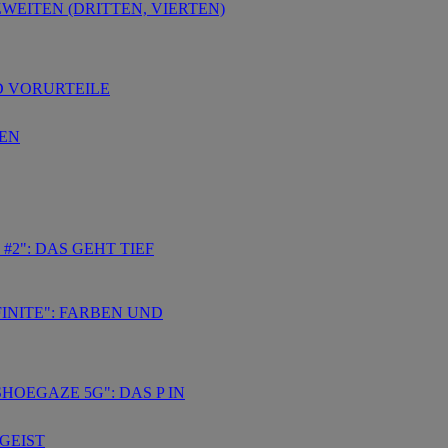
WEITEN (DRITTEN, VIERTEN)
D VORURTEILE
SEN
#2": DAS GEHT TIEF
INITE": FARBEN UND
HOEGAZE 5G": DAS P IN
TGEIST