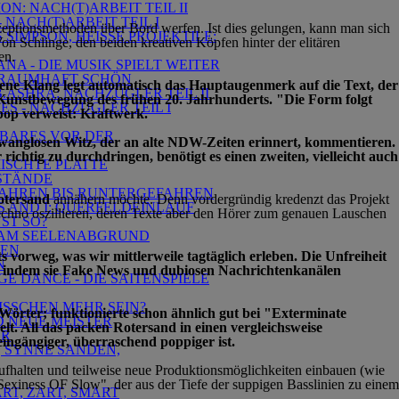
ON: NACH(T)ARBEIT TEIL II
 NACH(T)ARBEIT TEIL I
zeptionsmethoden über Bord werfen. Ist dies gelungen, kann man sich
S SIMPSON, HEISSE PROJEKTILE:
n Schlinge, den beiden kreativen Köpfen hinter der elitären
en.
NA - DIE MUSIK SPIELT WEITER
B)TRAUMHAFT SCHÖN
ltene Klang legt automatisch das Hauptaugenmerk auf die Text, der
B.ASHRA: NACHZÜGLER TEIL II
n Kunstbewegung des frühen 20. Jahrhunderts. "Die Form folgt
IES - NACHZÜGLER TEIL I
opop verweist: Kraftwerk.
ERBARES VOR DER
 zwanglosen Witz, der an alte NDW-Zeiten erinnert, kommentieren.
htig zu durchdringen, benötigt es einen zweiten, vielleicht auch
MISCHTE PLATTE
USTÄNDE
GEFAHREN BIS RUNTERGEFAHREN
tersand
annähern möchte. Denn vordergründig kredenzt das Projekt
S AND I: QUERFELDEINLAUF
chno oszillieren, deren Texte aber den Hörer zum genauen Lauschen
ST SO?
NZ AM SEELENABGRUND
GEN
orweg, was wir mittlerweile tagtäglich erleben. Die Unfreiheit
N
ft, indem sie Fake News und dubiosen Nachrichtenkanälen
GE DANCE - DIE SAITENSPIELE
BISSCHEN MEHR SEIN?
 Wörter; funktionierte schon ähnlich gut bei "Exterminate
D NEUE MEISTER
lt. All das packen Rotersand in einen vergleichsweise
OR
ingängiger, überraschend poppiger ist.
, SYNNE SANDEN,
aufhalten und teilweise neue Produktionsmöglichkeiten einbauen (wie
"Sexiness OF Slow", der aus der Tiefe der suppigen Basslinien zu einem
RT, ZART, SMART