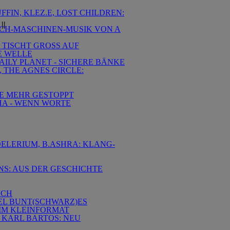
FFIN, KLEZ.E, LOST CHILDREN:
||
NSCH-MASCHINEN-MUSIK VON A
 TISCHT GROSS AUF
TE WELLE
AILY PLANET - SICHERE BÄNKE
, THE AGNES CIRCLE:
IE MEHR GESTOPPT
GHA - WENN WORTE
 DELERIUM, B.ASHRA: KLANG-
NS: AUS DER GESCHICHTE
ICH
SEL BUNT(SCHWARZ)ES
 IM KLEINFORMAT
 KARL BARTOS: NEU