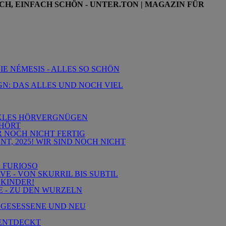
CH, EINFACH SCHÖN - UNTER.TON | MAGAZIN FÜR
IE NÉMESIS - ALLES SO SCHÖN
IGN: DAS ALLES UND NOCH VIEL
DUNKLES HÖRVERGNÜGEN
EHÖRT
ER NOCH NICHT FERTIG
T, 2025! WIR SIND NOCH NICHT
E FURIOSO
VE - VON SKURRIL BIS SUBTIL
 KINDER!
E - ZU DEN WURZELN
INGESESSENE UND NEU
RENTDECKT