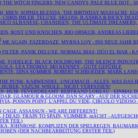
AND THE WITCH FINGERS, NEW CANDYS, PALE BLUE DOT -
, MIEN, SOPHIA BLENDA, THE BIRTHDAY MASSACRE, EGO
, CHRIS IMLER, TELUXE, SKLOSS, B.ASHRA & RICKY DEA
DERICO ALBANESE, CHANDEEN, THE ULTIMATE DREAMERS,
KIDS, ROST UND KNOCHEN, RIO OBSKUR, ANDREAS LIEBER
L
OY ME AGAIN, FAZERDAZE, MYRNA LOY - INS NEUE JAHR 
NO FILTER, PANIK DELUXE, NORMAL BIAS, DÚO EL MAR -
ONE, YODELICE, BLACK DOLDRUMS, THE SILENCE INDUSTR
IKOLA, LEA THOMAS, MO KENNEY - GUTE GEFÜHLE
ALIENTE, DINA SUMMER, ROBERT SCHROEDER, MARK LANE
D THE PUNK, KARWENDEL, UNGEMACH - ALLES, WAS DAS
RL HUBER, VAZUM, WHOLE - NICHT VERPASSEN!
SUNN, HUIR, FEVERDREAMT, BERTRAND LOREAU - EINMA
INHDAR, GLAMOUR & GLOOM, DAN SCARY - AUF DER SUCH
LIVIA, POISON POINT, L'APPEL DU VIDE, CIRCOLO VIZIOS
IN CAGE, ASSASSUN - WE ARE DIFFERENT!
SE, J DEAD, TRAIN TO SPAIN, VLIMMER, mACHT - AUFGE
ER TEIL)
KA, JOHNROSE, KOMPLIZEN DER SPIELREGEN, BAUMARKT
HOBEN (DER NACHBEARBEITUNG ERSTER TEIL)