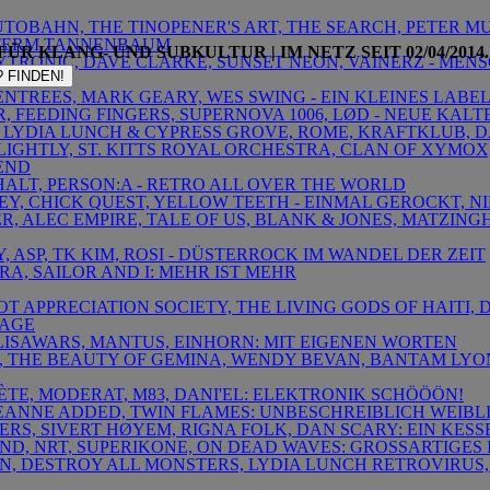
 AUTOBAHN, THE TINOPENER'S ART, THE SEARCH, PETER MU
TERM TANNENBAUM
ÜR KLANG- UND SUBKULTUR | IM NETZ SEIT 02/04/2014. 
BOYTRONIC, DAVE CLARKE, SUNSET NEON, VAINERZ - ME
 FINDEN!
ENTREES, MARK GEARY, WES SWING - EIN KLEINES LABEL
IR, FEEDING FINGERS, SUPERNOVA 1006, LØD - NEUE KAL
, LYDIA LUNCH & CYPRESS GROVE, ROME, KRAFTKLUB, D
 LIGHTLY, ST. KITTS ROYAL ORCHESTRA, CLAN OF XYMOX
END
NHALT, PERSON:A - RETRO ALL OVER THE WORLD
SEY, CHICK QUEST, YELLOW TEETH - EINMAL GEROCKT, N
ER, ALEC EMPIRE, TALE OF US, BLANK & JONES, MATZIN
, ASP, TK KIM, ROSI - DÜSTERROCK IM WANDEL DER ZEIT
TRA, SAILOR AND I: MEHR IST MEHR
LIOT APPRECIATION SOCIETY, THE LIVING GODS OF HAITI,
TAGE
LISAWARS, MANTUS, EINHORN: MIT EIGENEN WORTEN
S, THE BEAUTY OF GEMINA, WENDY BEVAN, BANTAM LYO
ÈTE, MODERAT, M83, DANI'EL: ELEKTRONIK SCHÖÖÖN!
, JEANNE ADDED, TWIN FLAMES: UNBESCHREIBLICH WEIBL
LERS, SIVERT HØYEM, RIGNA FOLK, DAN SCARY: EIN KES
ND, NRT, SUPERIKONE, ON DEAD WAVES: GROSSARTIGES
ON, DESTROY ALL MONSTERS, LYDIA LUNCH RETROVIRUS,