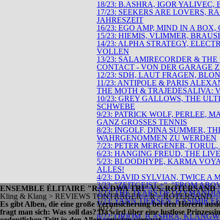
18/23: B.ASHRA, IGOR YALIVE
17/23: SEEKERS ARE LOVERS, 
JAHRESZEIT
16/23: EGO AMP, MIND IN A BO
15/23: HIEMIS, VLIMMER, BRA
14/23: ALPHA STRATEGY, ELEC
VOLLEN
13/23: SALAMIRECORDER & THE
CONTACT - VON DER GARAGE 
12/23: SDH, LAUT FRAGEN, BL
11/23: ANTIPOLE & PARIS ALE
THE MOTH & TRAJEDESALIVA:
10/23: GREY GALLOWS, THE UL
SCHWEBE
9/23: PATRICK WOLF, PERLEE,
GANZ GROSSES TENNIS
8/23: INGOLF, DINA SUMMER, T
WAHRGENOMMEN ZU WERDEN
7/23: PETER MERGENER, TORU
6/23: HANGING FREUD, THE LI
5/23: BLOODHYPE, KARMA VOYAG
ALLES!
4/23: DAVID SYLVIAN, TWICE 
3/23: "ZEITGEIST +", "FROM 
ENSEMBLE ÉLITAIRE "RAS DWA TRI" VS. ROTERSAND 
2/23: THE TEARS OF OZYMANDIA
Kling & Klang > REVIEWS TONTRÄGER > R > ROTERSAND
1/23: YANN TIERSEN, KASIMIR 
Es gibt Alben, die eine große Verunsicherung bei den Hörern aus
2022
fragt man sich: Was soll das? Da wird über eine lustlose Prinzess
8/22: ORIOM, B.ASHRA, KLANG
ordentlichen Tritt in den Allerwertesten verpasst.