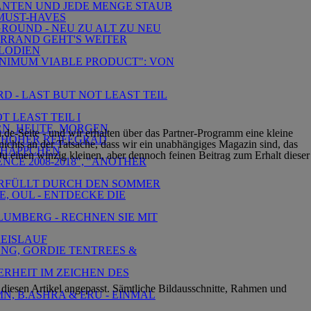
KANTEN UND JEDE MENGE STAUB
-MUST-HAVES
GROUND - NEU ZU ALT ZU NEU
ERRAND GEHT'S WEITER
ELODIEN
"MINIMUM VIABLE PRODUCT": VON
D - LAST BUT NOT LEAST TEIL
 LEAST TEIL I
ERN, HEUTE, MORGEN
e-Seite - und wir erhalten über das Partner-Programm eine kleine
 - HOHER REIFEGRAD
ichts an der Tatsache, dass wir ein unabhängiges Magazin sind, das
NGHÄPPCHEN
u einen winzig kleinen, aber dennoch feinen Beitrag zum Erhalt dieser
NCE 2008-2018", "ANOTHER
RZERFÜLLT DURCH DEN SOMMER
, OUL - ENTDECKE DIE
LUMBERG - RECHNEN SIE MIT
REISLAUF
OUNG, GORDIE TENTREES &
ERHEIT IM ZEICHEN DES
iesen Artikel angepasst. Sämtliche Bildausschnitte, Rahmen und
N, B.ASHRA & ERU - EINMAL