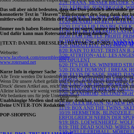
2/21: FRANA, MESSER BRÜDER, 
1/21: LEIZURE, SUNTRIGGER, W
Das soll aber nicht bedeuten, dass das Duo plötzlich altersmilde 
2020
konnotierte Text in "Heaven" transformiert den Song dank der brei
14/20: OXEN, WLADYSLAW TREJ
mittlerweile mit den Mitteln der Logik kaum noch zu erklären ist.
13/20: RENARD, DI-RECT, CAB
12/20: LUCIA LIP, LINAIRE, CU
Immer noch haben Rotersand etwas zu sagen, immer noch bringt da
11/20: THE BLUEBEARD'S CAST
Und dafür kann man Rotersand nicht genug danken
.
10/20: I AM THE FLY, PROFIT 
SCHMOELLING, JOSHUA VAN T
||TEXT:
DANIEL DRESSLER
| DATUM: 25.07.2025 |
KONTA
9/20: IMMATERIAL POSESSION,
8/20: RAIN TO RUST, TRISTÁN 
Webseite:
7/20: ATTRITON+ALU, LES ANG
www.facebook.com/ensembleelitaire
BIS OPULENT
www.rotersand.net
6/20: IT'S FOR US, WINFRIED 
5/20: DUKE DUMONT, I BREAK H
Kurze Info in eigener Sache
4/20: ELVIS DE SADE, HØRD, D
Alle Texte werden Dir kostenfrei in einer leserfreundlichen Umgebung
GHOSTS - ZUHAUSE BLEIBEN, 
Wenn Dir unsere Arbeit gefällt und Du etwas für dieses kurzweilige 
3/20: LAURA SCHEN, 580 MILES
Druck' diesen Artikel aus, reich' ihn weiter - oder verbreite den Link
2/20: DANGER IN DREAM, CELLU
Alleine können wir wenig verändern; gemeinsam jedoch sehr viel.
1/20: SCANDROID, SECOND SIGH
Wir bedanken uns für jede Unterstützung!
2019
Unabhängige Medien sind nicht nur denkbar, sondern auch mögli
12/19: ALEX BRAUN, NO NEW D
Deine UNTER-TON Redaktion
11/19: BOX AND THE TWINS, S
10/19: HERMETRIK, BLINDZEIL
POP-SHOPPING
ERFOLGREICH NEBEN DER SPU
9/19: IRIS, LOEWENHERTZ, WOL
8/19: THE DEAD SOUND, WIRES 
7/19: WELLE:ERDBALL, MÖRDEL
"RAS, DWA, TRI" BEI AMAZON