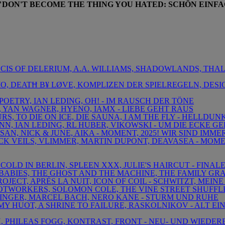
"DON'T BECOME THE THING YOU HATED: SCHÖN EINFA
NCIS OF DELERIUM, A.A. WILLIAMS, SHADOWLANDS, THAL
LIO, DEATĦ B¥ LØVE, KOMPLIZEN DER SPIELREGELN, DES
 POETRY, IAN LEDING, OH! - IM RAUSCH DER TÖNE
, YAN WAGNER, HYENO, IAMX - LIEBE GEHT RAUS
RS, TO DIE ON ICE, DIE SAUNA, I AM THE FLY - HELL
ANN, IAN LEDING, RL HUBER, VIKOWSKI - UM DIE ECKE G
NSAN, NICK & JUNE, AIKA - MOMENT, 2025! WIR SIND IMM
CK VEILS, VLIMMER, MARTIN DUPONT, DEAVASEA - MOMEN
COLD IN BERLIN, SPLEEN XXX, JULIE'S HAIRCUT - FINAL
A BABIES, THE GHOST AND THE MACHINE, THE FAMILY GRA
ROJECT, APRÈS LA NUIT, ICON OF COIL - SCHWITZT, MEINE
OOTWORKERS, SOLOMON COLE, THE VINE STREET SHUFFL
ILLINGER, MARCEL BACH, NERO KANE - STURM UND RUHE
AMY HUOT, A SHRINE TO FAILURE, RASKOLNIKOV - ALT E
H, PHILEAS FOGG, KONTRAST, FRONT - NEU- UND WIEDE