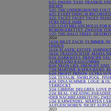
6/25: SWANS, YASS, FRANKIE 
RIESEN
5/25: THE UNDERGROUND YOUTH
4/25: EVERYTHING IS RECORDED
3/25: TACET TACET TACET, FE
FÜRS NEUE JAHR
2/25: LO-FI MELANCHOLIA FOR 
RÜBERGERETTET, ZWEITER TEI
1/25: THE HALO TREES, DESTR
2024
12/24: BILLY ZACH, VLIMMER, 
FINDEN
11/24: PLASTIC ESTATE, IAMNO
10/24: TRADTÖCHTER, MARIA N
9/24: DARKWAYS, PRINICIPE V
ALIENS UND KAUGUMMIS
8/24: NEON LIES, FRENCHY AN
7/24: MARTINÉ, KAFKA BAND, 
6/24: PROFIT PRISON, ULTRA 
5/24: TEVALIK, SWIRLPOOL, P
4/24: DINA SUMMER, LOGIC & O
VERRÜCKT
3/24: GIBRISH, DELGRES, LOVE 
2/24: REAL, CREATING.PARADI
(DER NACHBEARBEITUNG ZWEIT
1/24: KARWENDEL, MÅRTEN LÄR
AUFGESCHOBEN, NICHT AUFGE
2023