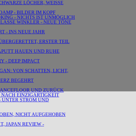
 SCHWARZE LÖCHER, WEISSE
AMP - BILDER IM KOPF
DKING - NICHTS IST UNMÖGLICH
 LASSE WINKLER - NEUE TÖNE
T - INS NEUE JAHR
RÜBERGERETTET, ERSTER TEIL
 KAPUTT HAUEN UND RUHE
Y - DEEP IMPACT
GAN: VON SCHATTEN, LICHT,
 HERZ BEGEHRT
L DANCEFLOOR UND ZURÜCK
E NACH EINZIGARTIGKEIT
O - UNTER STROM UND
SCHOBEN, NICHT AUFGEHOBEN
, JAPAN REVIEW -