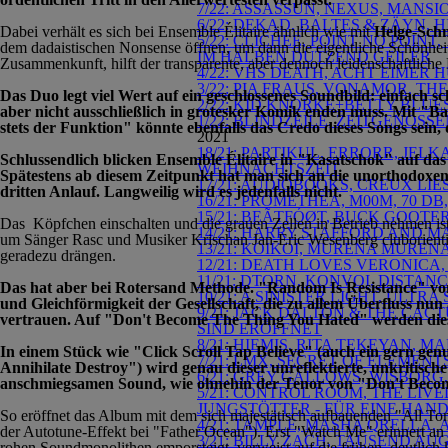
7/22: ASSASSUN, NEXUS, MANSI
6/22: DEKAD, BALTES & ZÄYN, 
Dabei verhält es sich bei Ensemble Élitaire ähnlich wie mit
Helge
-
Schn
5/22: CLICHEE, POINT NO POINT
dem dadaistischen Nonsense öffnen, um dann die eigentliche Schönheit 
IM HALBEN DUTZEND GEILER
Zusammenkunft, hilft der transparente, aber dennoch leidenschaftlich
4/22: VHS DEATH, ACHT EIMER 
3/22: PIA FRAUS, VONAMOR, T
Das Duo legt viel Wert auf ein geschlossenes Soundbild: einfach 
2/22: KID KNORKE+BETTY BLUES
aber nicht ausschließlich in grotesker Komik enden muss. Mit "Ba
1/22: BLINDZEILE, ZEITGENOSSE
stets der Funktion" könnte ebenfalls das Credo dieses Songs sein,
2021
18/21: PARTIKUL, ERRORR, JE
Schlussendlich blicken Ensemble Élitaire in "Kasatschok" auf das
WEIHNACHTSZEIT
Spätestens ab diesem Zeitpunkt hat man sich an die unorthodoxen
17/21: AUDIOBOOKS, CREUX LIE
dritten Anlauf. Langweilig wird es jedenfalls nicht.
16/21: PROMETHEA, M00M, 70
15/21: BĘÃTFÓØT, BUCK GOOTE
Das Köpfchen einschalten und die grauen Zellen in Betrieb nehmen i
14/21: HARRY STAFFORD AND M
um Sänger Rasc und Musiker Krischan Jan-Eric Wesenberg cluborientie
13/21: KOIKOI, MURENA MURENA
geradezu drängen.
12/21: DEATH LOVES VERONIC
11/21: DTORN, KONVOI, DISTA
Das hat aber bei Rotersand Methode. "Random Is Resistance" von 
10/21: A SINISTER LIGHT, UL
und Gleichförmigkeit der Gesellschaft, die zu allem Überfluss n
9/21: JACK DALTON & THE CAC
vertrauen. Auf "Don't Become The Thing You Hated" werden die
SIND ERÖFFNET
8/21: HIEMIS, RITA TEKEYAN, 
In einem Stück wie "Click Scroll Tap Believe" (auch ein gern genu
7/21: LMX, SECRET OF ELEMEN
Annihilate Destroy") wird genau dieser unreflektierte, unkritisc
6/21: GREY GALLOWS, WISBORG,
anschmiegsamen Sound, wie ohnehin der Tenor von "Don't Become T
5/21: CONTROL ROOM, THE LIV
JUNGSTÖTTER - FÜR EINE HAN
So eröffnet das Album mit dem sich majestätisch aufbauenden "All Tom
4/21: TAMPLE, MASHA QRELLA, 
der Autotune-Effekt bei "Father Ocean"). Erst "Watch Me" erinnert an 
3/21: BILLY ZACH, TAUSEND A
rohen Soundmonolithen emporsteigt, verweist auf die frühen, deutlich 