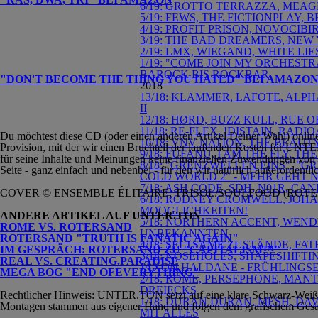
6/19: GROTTO TERRAZZA, MEAG
5/19: FEWS, THE FICTIONPLAY,
4/19: PROFIT PRISON, NOVOCI
3/19: THE BAD DREAMERS, NEW
2/19: LMX, WIEGAND, WHITE LI
1/19: "COME JOIN MY ORCHESTR
BAROCK BIS ROCKBAR
"DON'T BECOME THE THING YOU HATED" BEI AMAZO
2018
13/18: KLAMMER, LAFOTE, ALP
II
12/18: HØRD, BUZZ KULL, RUE 
11/18: RE-FLEX, !DISTAIN, RA
Du möchtest diese CD (oder einen anderen Artikel Deiner Wahl) onlin
10/18: VNV NATION, THE BEAU
Provision, mit der wir einen Bruchteil der laufenden Kosten für UNTE
9/18: FUFANU, I AM THE FLY,
für seine Inhalte und Meinungen keine finanziellen Zuwendungen von D
8/18: "GRENZWELLEN EINS", "G
Seite - ganz einfach und nebenbei - für den wir natürlich außerordentli
COLD WORLD 2" - MEHR GEHT N
7/18: ASH CODE, SDH, N01R, 
COVER © ENSEMBLE ÉLITAIRE, TRISOL/SOULFOOD (ROT
6/18: RODNEY CROMWELL, JOHA
MOOGLICHKEITEN!
ANDERE ARTIKEL AUF UNTER.TON
5/18: NORTHERN ACCENT, WEND
ROME VS. ROTERSAND
UNBEKANNTEN
ROTERSAND "TRUTH IS FANATIC AGAIN"
4/18: SELTSAME ZUSTÄNDE, FA
IM GESPRÄCH: ROTERSAND ZU
"CAPITALISM™"
3/18: NOSEHOLES, SHAPESHIFTI
REAL VS. CREATING.PARADISE
JAXON HALDANE - FRÜHLING
MEGA BOG "END OFEVERYTHING"
2/18: ROME, PERSEPHONE, MAN
DREIECKS
Rechtlicher Hinweis: UNTER.TON setzt auf eine klare Schwarz-Weiß-Äs
1/18: DURAN DURAN, MESH, D
Montagen stammen aus eigener Hand und folgen dem grafischem Gesa
MIT ALLES