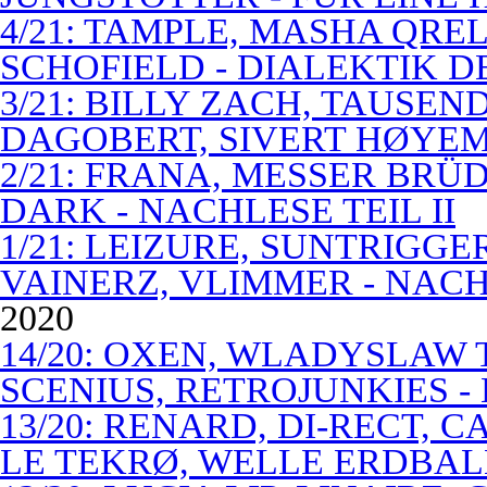
4/21: TAMPLE, MASHA QREL
SCHOFIELD - DIALEKTIK 
3/21: BILLY ZACH, TAUSE
DAGOBERT, SIVERT HØYEM 
2/21: FRANA, MESSER BRÜD
DARK - NACHLESE TEIL II
1/21: LEIZURE, SUNTRIGGE
VAINERZ, VLIMMER - NACH
2020
14/20: OXEN, WLADYSLAW 
SCENIUS, RETROJUNKIES -
13/20: RENARD, DI-RECT, 
LE TEKRØ, WELLE ERDBAL