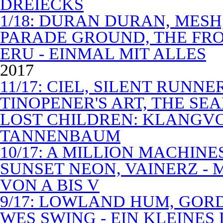
DREIECKS
1/18: DURAN DURAN, MES
PARADE GROUND, THE FR
ERU - EINMAL MIT ALLES
2017
11/17: CIEL, SILENT RUNN
TINOPENER'S ART, THE SEA
LOST CHILDREN: KLANGV
TANNENBAUM
10/17: A MILLION MACHIN
SUNSET NEON, VAINERZ -
VON A BIS V
9/17: LOWLAND HUM, GOR
WES SWING - EIN KLEINES