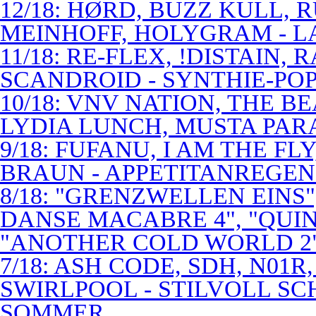
12/18: HØRD, BUZZ KULL,
MEINHOFF, HOLYGRAM - LA
11/18: RE-FLEX, !DISTAIN,
SCANDROID - SYNTHIE-PO
10/18: VNV NATION, THE B
LYDIA LUNCH, MUSTA PAR
9/18: FUFANU, I AM THE F
BRAUN - APPETITANREGE
8/18: "GRENZWELLEN EINS
DANSE MACABRE 4", "QUINT
"ANOTHER COLD WORLD 2"
7/18: ASH CODE, SDH, N01R
SWIRLPOOL - STILVOLL S
SOMMER