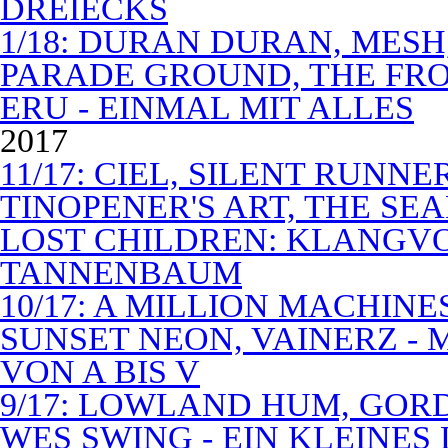
DREIECKS
1/18: DURAN DURAN, MES
PARADE GROUND, THE FR
ERU - EINMAL MIT ALLES
2017
11/17: CIEL, SILENT RUNN
TINOPENER'S ART, THE SEA
LOST CHILDREN: KLANGV
TANNENBAUM
10/17: A MILLION MACHIN
SUNSET NEON, VAINERZ -
VON A BIS V
9/17: LOWLAND HUM, GOR
WES SWING - EIN KLEINES