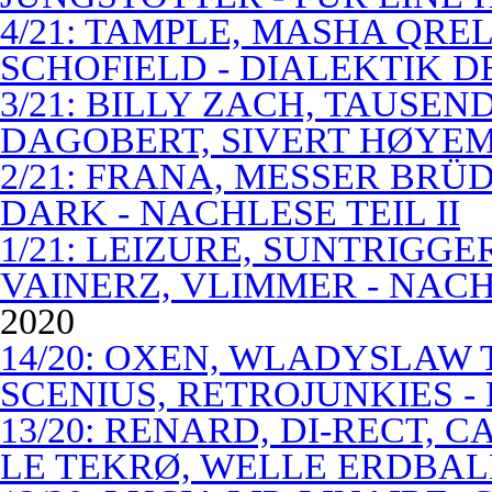
4/21: TAMPLE, MASHA QREL
SCHOFIELD - DIALEKTIK 
3/21: BILLY ZACH, TAUSE
DAGOBERT, SIVERT HØYEM 
2/21: FRANA, MESSER BRÜD
DARK - NACHLESE TEIL II
1/21: LEIZURE, SUNTRIGGE
VAINERZ, VLIMMER - NACH
2020
14/20: OXEN, WLADYSLAW 
SCENIUS, RETROJUNKIES -
13/20: RENARD, DI-RECT, 
LE TEKRØ, WELLE ERDBAL