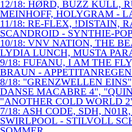
12/18: HØRD, BUZZ KULL,
MEINHOFF, HOLYGRAM - LA
11/18: RE-FLEX, !DISTAIN,
SCANDROID - SYNTHIE-PO
10/18: VNV NATION, THE B
LYDIA LUNCH, MUSTA PAR
9/18: FUFANU, I AM THE F
BRAUN - APPETITANREGE
8/18: "GRENZWELLEN EINS
DANSE MACABRE 4", "QUINT
"ANOTHER COLD WORLD 2"
7/18: ASH CODE, SDH, N01R
SWIRLPOOL - STILVOLL S
SOMMER