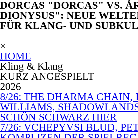
DORCAS "DORCAS" VS. Å
DIONYSUS": NEUE WELTEN
FÜR KLANG- UND SUBKU
×
HOME
Kling & Klang
KURZ ANGESPIELT
2026
8/26: THE DHARMA CHAIN, 
WILLIAMS, SHADOWLANDS,
SCHÖN SCHWARZ HIER
7/26: VCHEPYVSI BLUD, PE
KOMPLIZEN DER SPIELREG