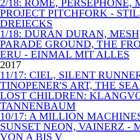
2/18: ROME, PERSEPHONE
PROJECT PITCHFORK - STI
DREIECKS
1/18: DURAN DURAN, MES
PARADE GROUND, THE FR
ERU - EINMAL MIT ALLES
2017
11/17: CIEL, SILENT RUNN
TINOPENER'S ART, THE SEA
LOST CHILDREN: KLANGV
TANNENBAUM
10/17: A MILLION MACHIN
SUNSET NEON, VAINERZ -
VON A BIS V