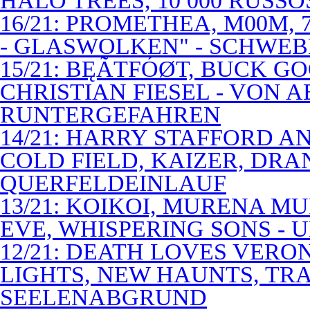
HALO TREES, 10 000 RUSSO
16/21: PROMETHEA, M00M,
- GLASWOLKEN" - SCHWE
15/21: BĘÃTFÓØT, BUCK G
CHRISTIAN FIESEL - VON 
RUNTERGEFAHREN
14/21: HARRY STAFFORD 
COLD FIELD, KAIZER, DRAN
QUERFELDEINLAUF
13/21: KOIKOI, MURENA M
EVE, WHISPERING SONS - 
12/21: DEATH LOVES VERO
LIGHTS, NEW HAUNTS, TRA
SEELENABGRUND