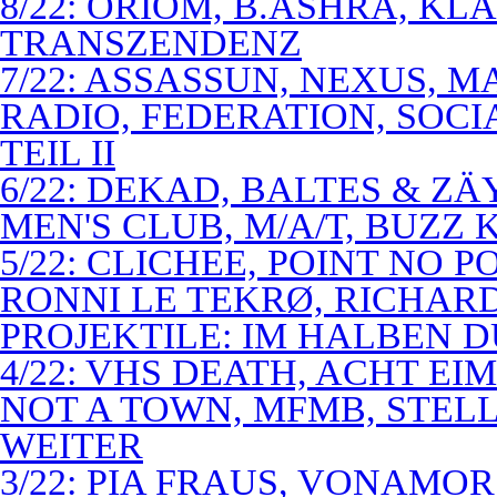
8/22: ORIOM, B.ASHRA, KL
TRANSZENDENZ
7/22: ASSASSUN, NEXUS, M
RADIO, FEDERATION, SOCI
TEIL II
6/22: DEKAD, BALTES & Z
MEN'S CLUB, M/A/T, BUZZ K
5/22: CLICHEE, POINT NO P
RONNI LE TEKRØ, RICHARD
PROJEKTILE: IM HALBEN 
4/22: VHS DEATH, ACHT E
NOT A TOWN, MFMB, STELL
WEITER
3/22: PIA FRAUS, VONAMOR