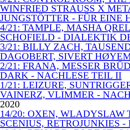
WINFRIED STRAUSS X MET
JUNGSTÖTTER - FÜR EINE
4/21: TAMPLE, MASHA QREL
SCHOFIELD - DIALEKTIK 
3/21: BILLY ZACH, TAUSE
DAGOBERT, SIVERT HØYEM 
2/21: FRANA, MESSER BRÜD
DARK - NACHLESE TEIL II
1/21: LEIZURE, SUNTRIGGE
VAINERZ, VLIMMER - NACH
2020
14/20: OXEN, WLADYSLAW 
SCENIUS, RETROJUNKIES -