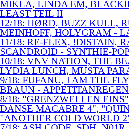
MIKLA, LINDA EM, BLACKI
LEAST TEIL II
12/18: HØRD, BUZZ KULL,
MEINHOFF, HOLYGRAM - LA
11/18: RE-FLEX, !DISTAIN,
SCANDROID - SYNTHIE-PO
10/18: VNV NATION, THE B
LYDIA LUNCH, MUSTA PAR
9/18: FUFANU, I AM THE F
BRAUN - APPETITANREGE
8/18: "GRENZWELLEN EINS
DANSE MACABRE 4", "QUINT
"ANOTHER COLD WORLD 2"
7/18: ASH CODE, SDH, N01R