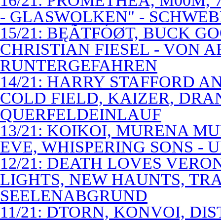
16/21: PROMETHEA, M00M,
- GLASWOLKEN" - SCHWE
15/21: BĘÃTFÓØT, BUCK G
CHRISTIAN FIESEL - VON 
RUNTERGEFAHREN
14/21: HARRY STAFFORD 
COLD FIELD, KAIZER, DRAN
QUERFELDEINLAUF
13/21: KOIKOI, MURENA M
EVE, WHISPERING SONS - 
12/21: DEATH LOVES VERO
LIGHTS, NEW HAUNTS, TRA
SEELENABGRUND
11/21: DTORN, KONVOI, DI