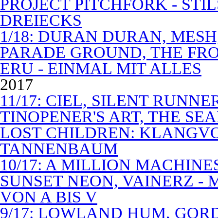
PROJECT PITCHFORK - STI
DREIECKS
1/18: DURAN DURAN, MES
PARADE GROUND, THE FR
ERU - EINMAL MIT ALLES
2017
11/17: CIEL, SILENT RUNN
TINOPENER'S ART, THE SEA
LOST CHILDREN: KLANGV
TANNENBAUM
10/17: A MILLION MACHIN
SUNSET NEON, VAINERZ -
VON A BIS V
9/17: LOWLAND HUM, GOR