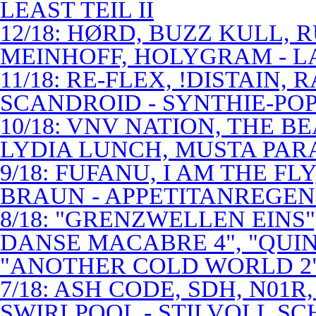
LEAST TEIL II
12/18: HØRD, BUZZ KULL,
MEINHOFF, HOLYGRAM - LA
11/18: RE-FLEX, !DISTAIN,
SCANDROID - SYNTHIE-PO
10/18: VNV NATION, THE B
LYDIA LUNCH, MUSTA PAR
9/18: FUFANU, I AM THE F
BRAUN - APPETITANREGE
8/18: "GRENZWELLEN EINS
DANSE MACABRE 4", "QUINT
"ANOTHER COLD WORLD 2"
7/18: ASH CODE, SDH, N01R
SWIRLPOOL - STILVOLL S