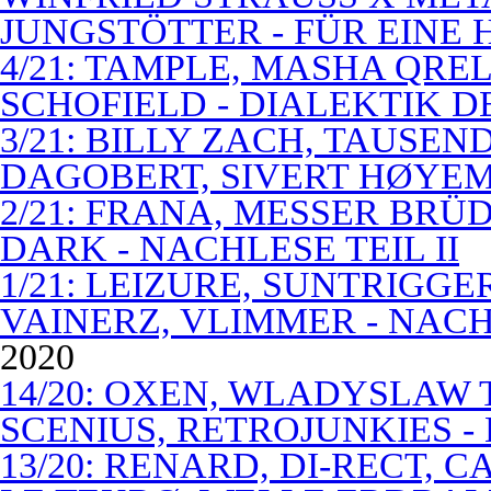
JUNGSTÖTTER - FÜR EINE
4/21: TAMPLE, MASHA QREL
SCHOFIELD - DIALEKTIK 
3/21: BILLY ZACH, TAUSE
DAGOBERT, SIVERT HØYEM 
2/21: FRANA, MESSER BRÜD
DARK - NACHLESE TEIL II
1/21: LEIZURE, SUNTRIGGE
VAINERZ, VLIMMER - NACH
2020
14/20: OXEN, WLADYSLAW 
SCENIUS, RETROJUNKIES -
13/20: RENARD, DI-RECT, 