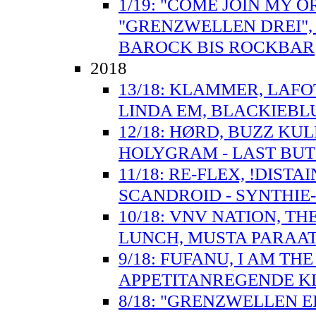
1/19: "COME JOIN MY O
"GRENZWELLEN DREI",
BAROCK BIS ROCKBAR
2018
13/18: KLAMMER, LAFO
LINDA EM, BLACKIEBLU
12/18: HØRD, BUZZ KU
HOLYGRAM - LAST BUT 
11/18: RE-FLEX, !DISTA
SCANDROID - SYNTHIE
10/18: VNV NATION, T
LUNCH, MUSTA PARAAT
9/18: FUFANU, I AM TH
APPETITANREGENDE 
8/18: "GRENZWELLEN E