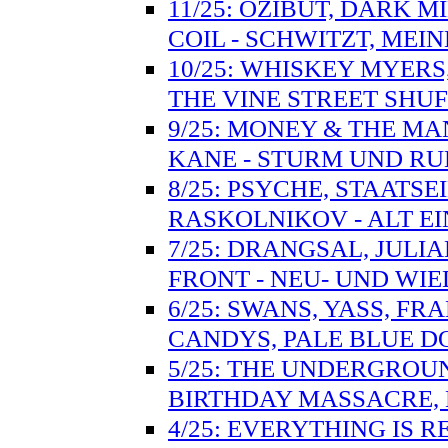
11/25: OZIBUT, DARK M
COIL - SCHWITZT, MEIN
10/25: WHISKEY MYER
THE VINE STREET SHU
9/25: MONEY & THE MA
KANE - STURM UND RU
8/25: PSYCHE, STAATSE
RASKOLNIKOV - ALT E
7/25: DRANGSAL, JULI
FRONT - NEU- UND WI
6/25: SWANS, YASS, F
CANDYS, PALE BLUE D
5/25: THE UNDERGROUN
BIRTHDAY MASSACRE, 
4/25: EVERYTHING IS 