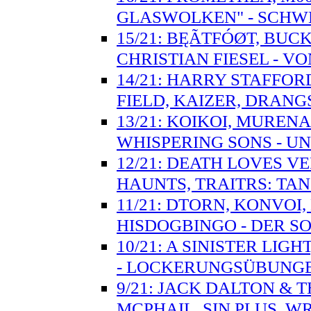
GLASWOLKEN" - SCH
15/21: BĘÃTFÓØT, BUC
CHRISTIAN FIESEL - 
14/21: HARRY STAFFO
FIELD, KAIZER, DRANG
13/21: KOIKOI, MUREN
WHISPERING SONS - UN
12/21: DEATH LOVES V
HAUNTS, TRAITRS: T
11/21: DTORN, KONVOI
HISDOGBINGO - DER S
10/21: A SINISTER LIG
- LOCKERUNGSÜBUNG
9/21: JACK DALTON & 
MCPHAIL, SIN PLUS, W