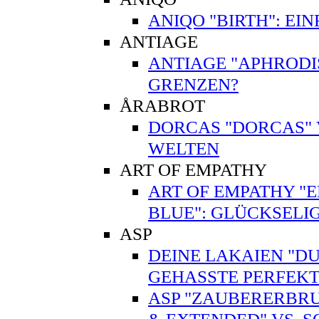
ANIQO "BIRTH": EI
ANTIAGE
ANTIAGE "APHRODI
GRENZEN?
ÅRABROT
DORCAS "DORCAS" V
WELTEN
ART OF EMPATHY
ART OF EMPATHY "EN
BLUE": GLÜCKSELI
ASP
DEINE LAKAIEN "DUA
GEHASSTE PERFEKT
ASP "ZAUBERERBRU