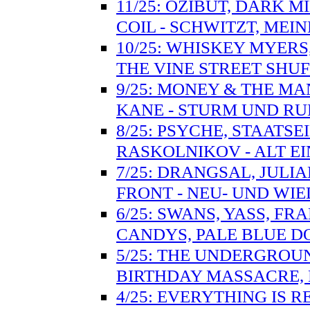
11/25: OZIBUT, DARK M
COIL - SCHWITZT, MEIN
10/25: WHISKEY MYER
THE VINE STREET SHU
9/25: MONEY & THE MA
KANE - STURM UND RU
8/25: PSYCHE, STAATSE
RASKOLNIKOV - ALT E
7/25: DRANGSAL, JULI
FRONT - NEU- UND WI
6/25: SWANS, YASS, F
CANDYS, PALE BLUE D
5/25: THE UNDERGROUN
BIRTHDAY MASSACRE, 
4/25: EVERYTHING IS 