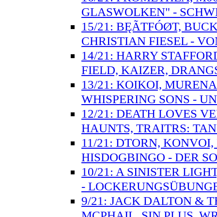
GLASWOLKEN" - SCH
15/21: BĘÃTFÓØT, BUC
CHRISTIAN FIESEL - 
14/21: HARRY STAFFO
FIELD, KAIZER, DRANG
13/21: KOIKOI, MUREN
WHISPERING SONS - UN
12/21: DEATH LOVES V
HAUNTS, TRAITRS: T
11/21: DTORN, KONVOI
HISDOGBINGO - DER S
10/21: A SINISTER LIG
- LOCKERUNGSÜBUNG
9/21: JACK DALTON & 
MCPHAIL, SIN PLUS, W